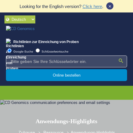
×
Looking for the English version?
Click here
.
Richtlinien zur Einreichung von Proben
Google-Suche
Schlüsselwortsuche
Online bestellen
Anwendungs-Highlights
Zuhause
Ressource
Anwendungs-Highlights