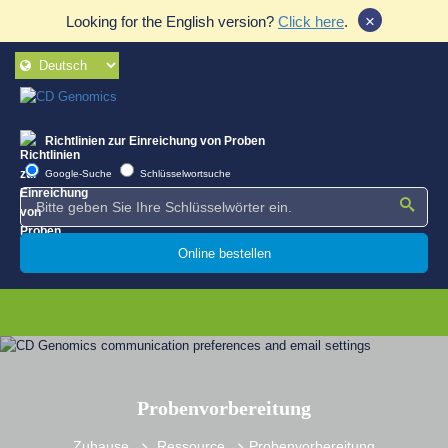
×
Looking for the English version?
Click here
.
Richtlinien zur Einreichung von Proben
Google-Suche
Schlüsselwortsuche
Online bestellen
Probenvorbereitung
Zuhause
Ressource
Probenvorbereitung