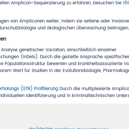
llen Amplicon-Sequenzierung zu erfahren, besuchen Sie
16
n von Ampliconen weiter, indem sie seltene oder invasive 
turschutzbiologie und ökologischen Überwachung beitragen.
ien
nalyse genetischer Variation, einschließlich einzelner
hungen (InDels). Durch die gezielte Ansprache spezifischer
die Populationsstruktur bewerten und krankheitsassoziierte V
tzbarem Wert für Studien in der Evolutionsbiologie, Pharmako
holungs (STR) Profilierung
Durch die multiplexierte Amplic
ndividuellen Identifizierung und in kriminaltechnischen Unte