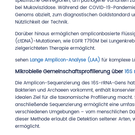
spezifische Genregionen, um pathogene Varianten zu
bei Mukoviszidose. Während der COVID-19-Pandemie
Genoms abzielt, zum diagnostischen Goldstandard und
Nützlichkeit der Technik.
Darüber hinaus ermöglichen ampliconbasierte Flüssi
(ctDNA)-Mutationen, wie EGFR T790M bei Lungenkreb
zielgerichteten Therapie ermöglicht.
sehen
Lange Amplicon-Analyse (LAA)
für komplexe L
Mikrobielle Gemeinschaftsprofilierung über
16S
Die Amplicon-Sequenzierung des 16S-rRNA-Gens hat di
Bakterien und Archaeen vorkommt, enthält konservier
idealen Ziel für die taxonomische Profilierung macht.
anschließende Sequenzierung ermöglicht eine umfass
verschiedenen Umgebungen – vom menschlichen Darm
dieser Methode erlaubt die Detektion seltener Arten, 
ermöglicht.