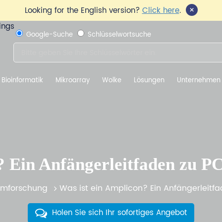
×
Looking for the English version?
Click here
.
Google-Suche
Schlüsselwortsuche
Bioinformatik
Mikroarray
Wolke
Lösungen
Unternehmen
? Ein Anfängerleitfaden zu 
mforschung
Was ist ein Amplicon? Ein Anfängerleit
Holen Sie sich Ihr sofortiges Angebot