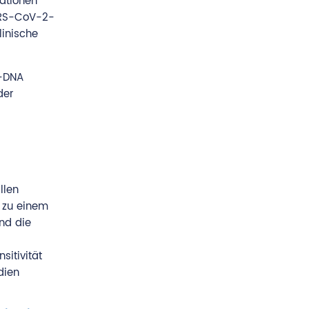
ationen
ARS-CoV-2-
linische
r-DNA
der
llen
s zu einem
und die
itivität
dien