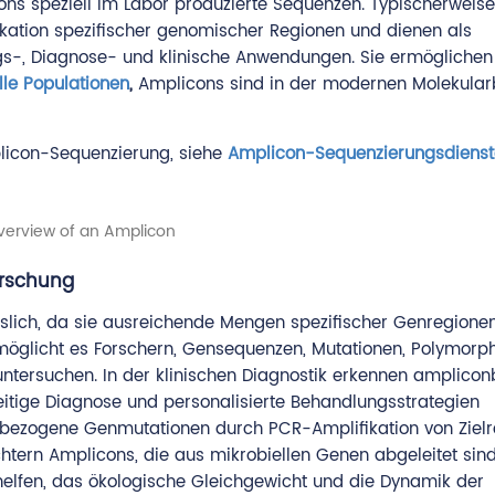
ns speziell im Labor produzierte Sequenzen. Typischerweise
ikation spezifischer genomischer Regionen und dienen als
s-, Diagnose- und klinische Anwendungen. Sie ermöglichen
lle Populationen
,
Amplicons sind in der modernen Molekularb
plicon-Sequenzierung, siehe
Amplicon-Sequenzierungsdienst
orschung
slich, da sie ausreichende Mengen spezifischer Genregionen
n ermöglicht es Forschern, Gensequenzen, Mutationen, Polymor
u untersuchen. In der klinischen Diagnostik erkennen amplicon
zeitige Diagnose und personalisierte Behandlungsstrategien
sbezogene Genmutationen durch PCR-Amplifikation von Ziel
ichtern Amplicons, die aus mikrobiellen Genen abgeleitet sind
helfen, das ökologische Gleichgewicht und die Dynamik der