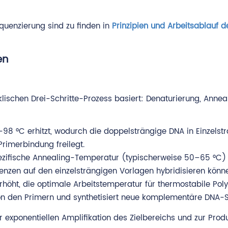
quenzierung sind zu finden in
Prinzipien und Arbeitsablauf d
en
klischen Drei-Schritte-Prozess basiert: Denaturierung, Annea
98 °C erhitzt, wodurch die doppelsträngige DNA in Einzelst
Primerbindung freilegt.
ezifische Annealing-Temperatur (typischerweise 50–65 °C) 
zen auf den einzelsträngigen Vorlagen hybridisieren könn
rhöht, die optimale Arbeitstemperatur für thermostabile Po
on den Primern und synthetisiert neue komplementäre DNA-S
 exponentiellen Amplifikation des Zielbereichs und zur Prod