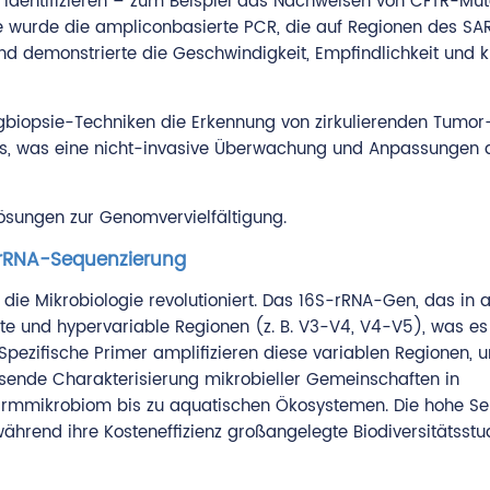
 identifizieren – zum Beispiel das Nachweisen von CFTR-Mut
 wurde die ampliconbasierte PCR, die auf Regionen des S
 demonstrierte die Geschwindigkeit, Empfindlichkeit und k
gbiopsie-Techniken die Erkennung von zirkulierenden Tumo
s, was eine nicht-invasive Überwachung und Anpassungen 
ösungen zur Genomvervielfältigung.
 rRNA-Sequenzierung
e Mikrobiologie revolutioniert. Das 16S-rRNA-Gen, das in a
te und hypervariable Regionen (z. B. V3-V4, V4-V5), was e
 Spezifische Primer amplifizieren diese variablen Regionen, 
ende Charakterisierung mikrobieller Gemeinschaften in
mikrobiom bis zu aquatischen Ökosystemen. Die hohe Sens
während ihre Kosteneffizienz großangelegte Biodiversitätsstu