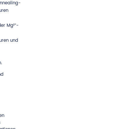
Annealing-
uren
der Mg²⁺-
uren und
.
nd
en
s