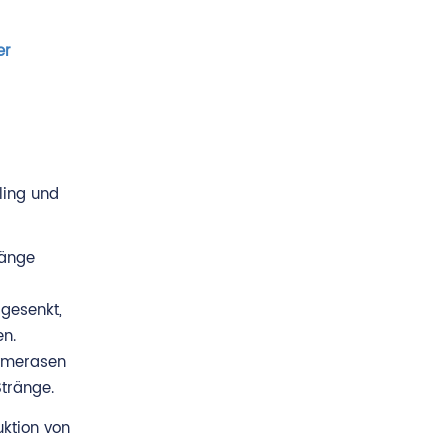
er
ling und
ränge
gesenkt,
en.
lymerasen
tränge.
uktion von