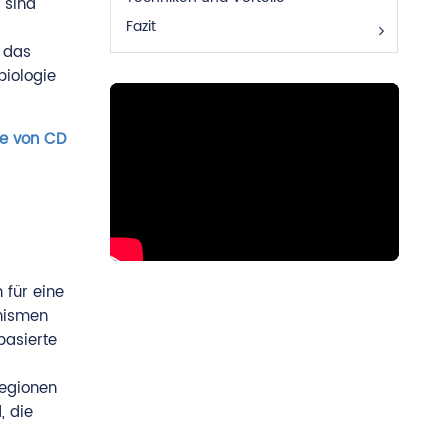
 sind
Fazit
 das
iologie
e von CD
 für eine
phismen
basierte
regionen
, die