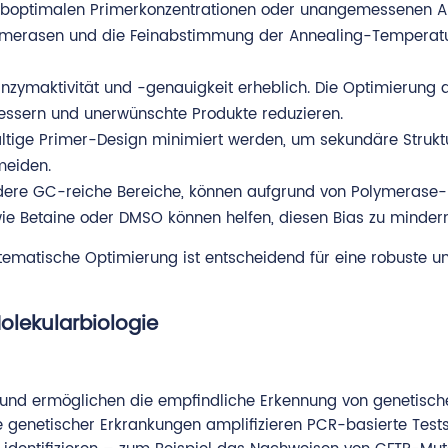
s suboptimalen Primerkonzentrationen oder unangemessenen 
ymerasen und die Feinabstimmung der Annealing-Temperat
nzymaktivität und -genauigkeit erheblich. Die Optimierung 
rbessern und unerwünschte Produkte reduzieren.
ltige Primer-Design minimiert werden, um sekundäre Strukt
meiden.
ndere GC-reiche Bereiche, können aufgrund von Polymerase-
wie Betaine oder DMSO können helfen, diesen Bias zu mindern
ematische Optimierung ist entscheidend für eine robuste u
lekularbiologie
k und ermöglichen die empfindliche Erkennung von genetisch
e genetischer Erkrankungen amplifizieren PCR-basierte Test