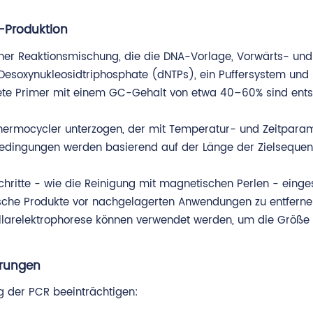
-Produktion
ner Reaktionsmischung, die die DNA-Vorlage, Vorwärts- und
esoxynukleosidtriphosphate (dNTPs), ein Puffersystem und
ltete Primer mit einem GC-Gehalt von etwa 40–60% sind ent
hermocycler unterzogen, der mit Temperatur- und Zeitparam
bedingungen werden basierend auf der Länge der Zielseque
hritte - wie die Reinigung mit magnetischen Perlen - einge
ische Produkte vor nachgelagerten Anwendungen zu entferne
illarelektrophorese können verwendet werden, um die Größe
erungen
g der PCR beeinträchtigen: