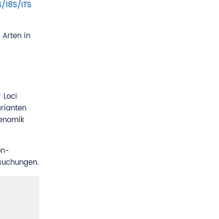
S/18S/ITS
Arten in
 Loci
arianten
genomik
on-
rsuchungen.