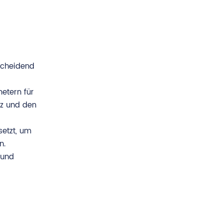
scheidend
etern für
nz und den
setzt, um
n.
 und