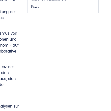
versität.
Fazit
nkung der
as
ismus von
ionen und
enomik auf
aborative
ienz der
hoden
aus, sich
der
alysen zur