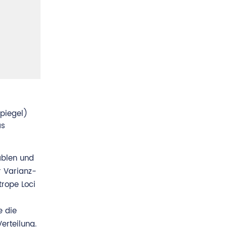
piegel)
as
ablen und
r Varianz-
rope Loci
e die
erteilung.