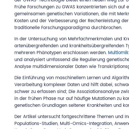
der GWAS-Technologie bietet einen neuen Weg zur Üb
Frühe Forschungen zu GWAS konzentrierten sich auf e
gemeinsamen genetischen Variationen, die mit Merkma
Kosten und der Verbesserung der Rechenleistung der
traditionelle Forschungsparadigma durchbrochen.
In der Untersuchung von Mehrfachmerkmalen und K
artenübergreifenden und krankheitsübergreifenden T
mehreren Phänotypen erschlossen werden.
Multiomik
und analysiert umfassend die Regulierung genetische
Analyse multidimensionaler Daten wie Transkription
Die Einführung von maschinellem Lernen und Algorithme
Verarbeitung komplexer Daten und hilft dabei, schwac
schwer zu erfassen sind; Die Assoziationsanalyse zw
in der frühen Phase nur auf häufige Mutationen zu kon
genetischen Grundlagen seltener Krankheiten und ko
Der Artikel untersucht fortgeschrittene Themen und I
Populations-Studien, Multi-Omics-Integration, Anwe