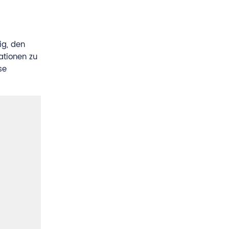
ig, den
ationen zu
se