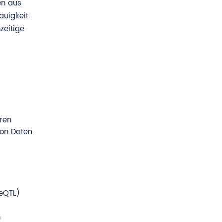
en aus
auigkeit
zeitige
hren
von Daten
(eQTL)
n