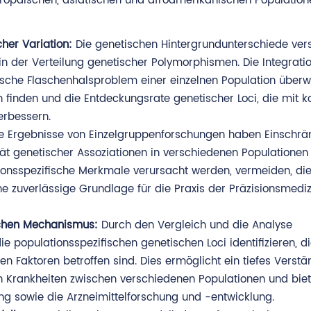
uropäischen, asiatischen und afroamerikanischen Population
her Variation:
Die genetischen Hintergrundunterschiede ver
in der Verteilung genetischer Polymorphismen. Die Integrati
sche Flaschenhalsproblem einer einzelnen Population überw
n finden und die Entdeckungsrate genetischer Loci, die mit 
erbessern.
e Ergebnisse von Einzelgruppenforschungen haben Einschrä
ät genetischer Assoziationen in verschiedenen Populationen
tionsspezifische Merkmale verursacht werden, vermeiden, di
 zuverlässige Grundlage für die Praxis der Präzisionsmediz
schen Mechanismus:
Durch den Vergleich und die Analyse
e populationsspezifischen genetischen Loci identifizieren, d
 Faktoren betroffen sind. Dies ermöglicht ein tiefes Verstä
 Krankheiten zwischen verschiedenen Populationen und biet
ung sowie die Arzneimittelforschung und -entwicklung.