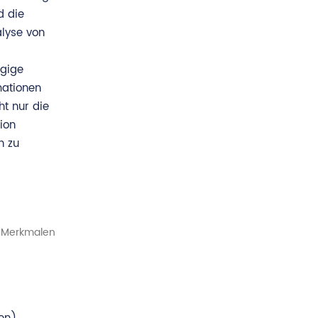
d die
alyse von
gige
mationen
t nur die
ion
n zu
n Merkmalen