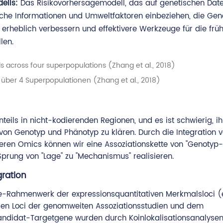
ells:
Das Risikovorhersagemodell, das auf genetischen Dat
che Informationen und Umweltfaktoren einbeziehen, die Gen
 erheblich verbessern und effektivere Werkzeuge für die früh
len.
t über 4 Superpopulationen (Zhang et al., 2018)
teils in nicht-kodierenden Regionen, und es ist schwierig, i
von Genotyp und Phänotyp zu klären. Durch die Integration 
eren Omics können wir eine Assoziationskette von "Genotyp-
rung von "Lage" zu "Mechanismus" realisieren.
ration
se-Rahmenwerk der expressionsquantitativen Merkmalsloci 
 den Loci der genomweiten Assoziationsstudien und dem
 Kandidat-Targetgene wurden durch Koinlokalisationsanalyse