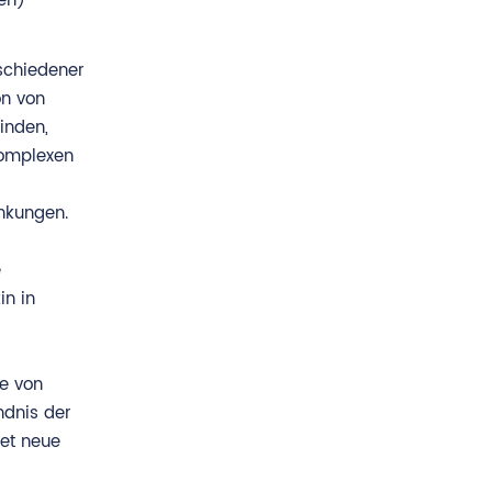
en)
schiedener
on von
inden,
komplexen
nkungen.
e
in in
ie von
ndnis der
et neue