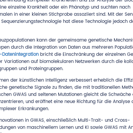
erwindung komplexer Krankheiten und zur Analyse der Biodi
ine einzelne Krankheit oder ein Phänotyp und suchten nach
len in einer kleinen Stichprobe assoziiert sind. Mit der Se
 Sequenzierungstechnologie hat diese Technologie jedoch d
reuzpopulationen kann der gemeinsame genetische Mechan
ypen durch die Integration von Daten aus mehreren Populat
-Datenintegration
bricht die Einschränkung der einzelnen G
r Variationen auf biomolekularen Netzwerken durch die koll
sgruppen und Proteingruppen.
n der künstlichen Intelligenz verbessert erheblich die Effiz
he genetische Signale zu finden, die mit traditionellen Met
ischen GWAS und seltenen Mutationen gleicht die Schwäche 
zentrieren, und eröffnet eine neue Richtung für die Analyse 
mplexer Erkrankungen.
nnovationen in GWAS, einschließlich Multi-Trait- und Cross-
ndungen von maschinellem Lernen und KI sowie GWAS mit An