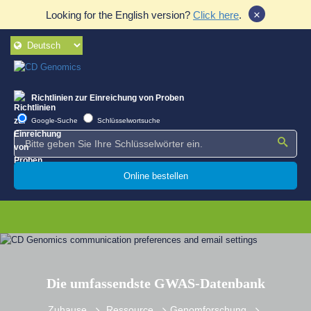
×
Looking for the English version?
Click here
.
Richtlinien zur Einreichung von Proben
Google-Suche
Schlüsselwortsuche
Online bestellen
Die umfassendste GWAS-Datenbank
Zuhause
Ressource
Genomforschung