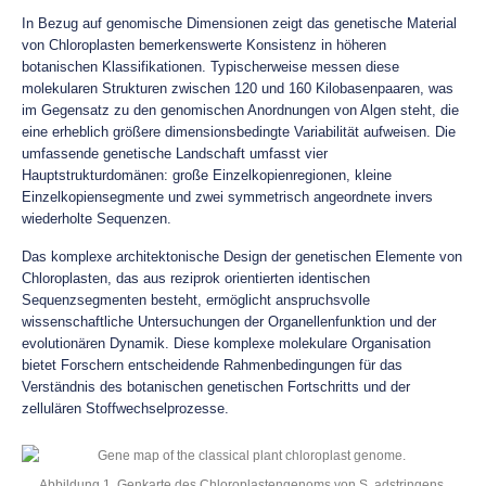
In Bezug auf genomische Dimensionen zeigt das genetische Material
von Chloroplasten bemerkenswerte Konsistenz in höheren
botanischen Klassifikationen. Typischerweise messen diese
molekularen Strukturen zwischen 120 und 160 Kilobasenpaaren, was
im Gegensatz zu den genomischen Anordnungen von Algen steht, die
eine erheblich größere dimensionsbedingte Variabilität aufweisen. Die
umfassende genetische Landschaft umfasst vier
Hauptstrukturdomänen: große Einzelkopienregionen, kleine
Einzelkopiensegmente und zwei symmetrisch angeordnete invers
wiederholte Sequenzen.
Das komplexe architektonische Design der genetischen Elemente von
Chloroplasten, das aus reziprok orientierten identischen
Sequenzsegmenten besteht, ermöglicht anspruchsvolle
wissenschaftliche Untersuchungen der Organellenfunktion und der
evolutionären Dynamik. Diese komplexe molekulare Organisation
bietet Forschern entscheidende Rahmenbedingungen für das
Verständnis des botanischen genetischen Fortschritts und der
zellulären Stoffwechselprozesse.
Abbildung 1. Genkarte des Chloroplastengenoms von S. adstringens.