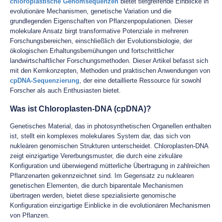
chloroplastische Genomsequenzen
bietet tiefgreifende Einblicke in
evolutionäre Mechanismen, genetische Variation und die
grundlegenden Eigenschaften von Pflanzenpopulationen. Dieser
molekulare Ansatz birgt transformative Potenziale in mehreren
Forschungsbereichen, einschließlich der Evolutionsbiologie, der
ökologischen Erhaltungsbemühungen und fortschrittlicher
landwirtschaftlicher Forschungsmethoden. Dieser Artikel befasst sich
mit den Kernkonzepten, Methoden und praktischen Anwendungen von
cpDNA-Sequenzierung
, der eine detaillierte Ressource für sowohl
Forscher als auch Enthusiasten bietet.
Was ist Chloroplasten-DNA (cpDNA)?
Genetisches Material, das in photosynthetischen Organellen enthalten
ist, stellt ein komplexes molekulares System dar, das sich von
nukleären genomischen Strukturen unterscheidet. Chloroplasten-DNA
zeigt einzigartige Vererbungsmuster, die durch eine zirkuläre
Konfiguration und überwiegend mütterliche Übertragung in zahlreichen
Pflanzenarten gekennzeichnet sind. Im Gegensatz zu nuklearen
genetischen Elementen, die durch biparentale Mechanismen
übertragen werden, bietet diese spezialisierte genomische
Konfiguration einzigartige Einblicke in die evolutionären Mechanismen
von Pflanzen.