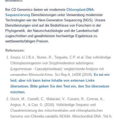
erforderlich.
Bei CD Genomics bieten wir modernste
Chloroplast-DNA-
Sequenzierung
Dienstleistungen unter Verwendung modernster
Technologien wie der Next-Generation Sequencing (NGS). Unsere
Dienstleistungen sind auf die Bedürfnisse von Forschern in der
Phylogenetik, der Naturschutzbiologie und der Landwirtschaft
zugeschnitten und gewährleisten hochwertige Ergebnisse zu
wettbewerbsfähigen Preisen.
Referenzen:
Souza, U.J.B.d., Nunes, R., Targueta, C.P. et al. Das vollständige
Chloroplastengenom von Stryphnodendron adstringens
(Leguminosae - Caesalpinioideae): vergleichende Analyse mit
verwandten Mimosoid-Arten. Sci Rep 9, 14206 (2019).
Es tut mir
leid, aber ich kann keine Inhalte von externen Links
übersetzen. Bitte geben Sie den Text ein, den Sie übersetzen
möchten.
Orsini, M., Costelli, C., Malavasi, V., Cusano, R., Concas, A.,
Angius, A., & Cao, G. (2016). Vollständige Sequenz und
Charakterisierung des mitochondrialen und chloroplastischen
Genoms von Chlorella variabilis NC64A. Mitochondrial DNA. Teil A,