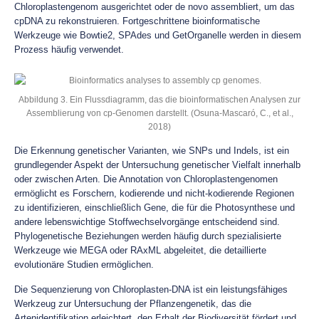
Chloroplastengenom ausgerichtet oder de novo assembliert, um das
cpDNA zu rekonstruieren. Fortgeschrittene bioinformatische
Werkzeuge wie Bowtie2, SPAdes und GetOrganelle werden in diesem
Prozess häufig verwendet.
Abbildung 3. Ein Flussdiagramm, das die bioinformatischen Analysen zur
Assemblierung von cp-Genomen darstellt. (Osuna-Mascaró, C., et al.,
2018)
Die Erkennung genetischer Varianten, wie SNPs und Indels, ist ein
grundlegender Aspekt der Untersuchung genetischer Vielfalt innerhalb
oder zwischen Arten. Die Annotation von Chloroplastengenomen
ermöglicht es Forschern, kodierende und nicht-kodierende Regionen
zu identifizieren, einschließlich Gene, die für die Photosynthese und
andere lebenswichtige Stoffwechselvorgänge entscheidend sind.
Phylogenetische Beziehungen werden häufig durch spezialisierte
Werkzeuge wie MEGA oder RAxML abgeleitet, die detaillierte
evolutionäre Studien ermöglichen.
Die Sequenzierung von Chloroplasten-DNA ist ein leistungsfähiges
Werkzeug zur Untersuchung der Pflanzengenetik, das die
Artenidentifikation erleichtert, den Erhalt der Biodiversität fördert und