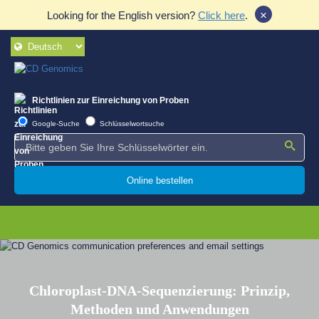
×
Looking for the English version?
Click here
.
Richtlinien zur Einreichung von Proben
Google-Suche
Schlüsselwortsuche
Online bestellen
Chloroplast-DNA-Sequenzierung: Prinzip,
Methoden und Anwendungen