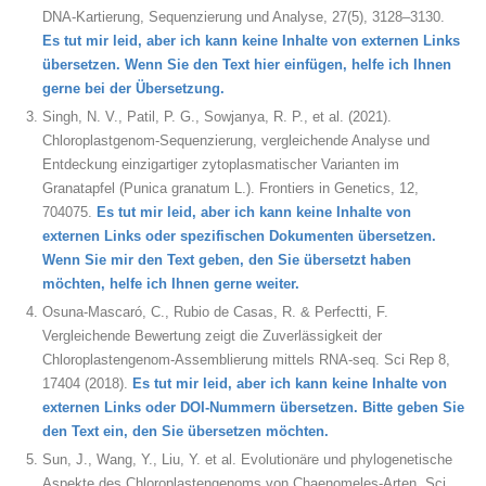
DNA-Kartierung, Sequenzierung und Analyse, 27(5), 3128–3130.
Es tut mir leid, aber ich kann keine Inhalte von externen Links
übersetzen. Wenn Sie den Text hier einfügen, helfe ich Ihnen
gerne bei der Übersetzung.
Singh, N. V., Patil, P. G., Sowjanya, R. P., et al. (2021).
Chloroplastgenom-Sequenzierung, vergleichende Analyse und
Entdeckung einzigartiger zytoplasmatischer Varianten im
Granatapfel (Punica granatum L.). Frontiers in Genetics, 12,
704075.
Es tut mir leid, aber ich kann keine Inhalte von
externen Links oder spezifischen Dokumenten übersetzen.
Wenn Sie mir den Text geben, den Sie übersetzt haben
möchten, helfe ich Ihnen gerne weiter.
Osuna-Mascaró, C., Rubio de Casas, R. & Perfectti, F.
Vergleichende Bewertung zeigt die Zuverlässigkeit der
Chloroplastengenom-Assemblierung mittels RNA-seq. Sci Rep 8,
17404 (2018).
Es tut mir leid, aber ich kann keine Inhalte von
externen Links oder DOI-Nummern übersetzen. Bitte geben Sie
den Text ein, den Sie übersetzen möchten.
Sun, J., Wang, Y., Liu, Y. et al. Evolutionäre und phylogenetische
Aspekte des Chloroplastengenoms von Chaenomeles-Arten. Sci