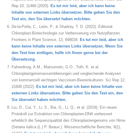
Rep 10, 11466 (2020).
Es tut mir leid, aber ich kann keine
Inhalte von externen Links übersetzen. Bitte geben Sie den
Text ein, den Sie übersetzt haben möchten.
De-la-Peña, C., León, P., & Sharkey, T. D. (2022). Editorial:
Chloroplast-Biotechnologie zur Verbesserung von Nutzpflanzen.
Frontiers in Plant Science, 13, 848034.
Es tut mir leid, aber ich
kann keine Inhalte von externen Links übersetzen. Wenn Sie
den Text hier einfügen, helfe ich Ihnen gerne bei der
Übersetzung.
Fahrenkrog, A.M., Matsumoto, G.O., Toth, K. et al.
Chloroplastgenomassemblierungen und vergleichende Analysen
von kommerziell wichtigen Vaccinium-Beerenkulturen. Sci Rep 12,
21600 (2022).
Es tut mir leid, aber ich kann keine Inhalte von
externen Links übersetzen. Bitte geben Sie den Text ein, den
Sie übersetzt haben möchten.
Liu, D., Cui, Y., Li, S., Bai, G., Li, Q., et al. (2019). Ein neues
Protokoll zur Extraktion von Chloroplasten-DNA verbessert
erheblich die Sequenzqualität des Chloroplastengenoms von Hirse
(Setaria italica (L.) P. Beauv.). Wissenschaftliche Berichte, 9(1),