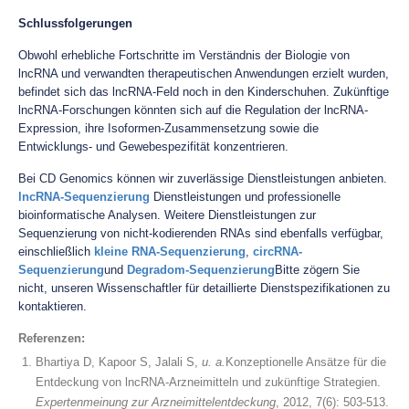
Schlussfolgerungen
Obwohl erhebliche Fortschritte im Verständnis der Biologie von
lncRNA und verwandten therapeutischen Anwendungen erzielt wurden,
befindet sich das lncRNA-Feld noch in den Kinderschuhen. Zukünftige
lncRNA-Forschungen könnten sich auf die Regulation der lncRNA-
Expression, ihre Isoformen-Zusammensetzung sowie die
Entwicklungs- und Gewebespezifität konzentrieren.
Bei CD Genomics können wir zuverlässige Dienstleistungen anbieten.
lncRNA-Sequenzierung
Dienstleistungen und professionelle
bioinformatische Analysen. Weitere Dienstleistungen zur
Sequenzierung von nicht-kodierenden RNAs sind ebenfalls verfügbar,
einschließlich
kleine RNA-Sequenzierung
,
circRNA-
Sequenzierung
und
Degradom-Sequenzierung
Bitte zögern Sie
nicht, unseren Wissenschaftler für detaillierte Dienstspezifikationen zu
kontaktieren.
Referenzen:
Bhartiya D, Kapoor S, Jalali S,
u. a.
Konzeptionelle Ansätze für die
Entdeckung von lncRNA-Arzneimitteln und zukünftige Strategien.
Expertenmeinung zur Arzneimittelentdeckung
, 2012, 7(6): 503-513.