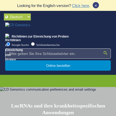
×
Looking for the English version?
Click here
.
Richtlinien zur Einreichung von Proben
Google-Suche
Schlüsselwortsuche
Online bestellen
LncRNAs und ihre krankheitsspezifischen
Anwendungen