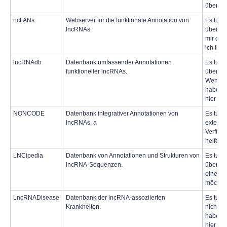
überset
ncFANs
Webserver für die funktionale Annotation von
Es tut m
lncRNAs.
überset
mir den
ich Ihn
lncRNAdb
Datenbank umfassender Annotationen
Es tut m
funktioneller lncRNAs.
überset
Wenn Si
haben, 
hier ei
NONCODE
Datenbank integrativer Annotationen von
Es tut m
lncRNAs. a
externe
Verfügu
helfe i
LNCipedia
Datenbank von Annotationen und Strukturen von
Es tut m
lncRNA-Sequenzen.
überset
einen b
möchten,
LncRNADisease
Datenbank der lncRNA-assoziierten
Es tut m
Krankheiten.
nicht d
haben, 
hier ei