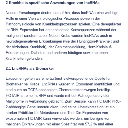
2 Krankheits-spezifische Anwendungen von lncRNAs
Neuere Forschungen deuten darauf hin, dass lncRNAs eine wichtige
Rolle in einer Vielzahl biologischer Prozesse sowie in der
Pathophysiologie von Krankheitsprozessen spielen. Eine deregulierter
lncRNA-Expression hat entscheidende Konsequenzen während der
malignen Transformation. Neben Krebs wurden lncRNAs auch in
neurodegenerativen Erkrankungen (wie der Huntington-Krankheit und
der Alzheimer-Krankheit), der Gehirnentwicklung, Herz-Kreislauf-
Erkrankungen, Diabetes und anderen häufigen sowie seltenen
Krankheiten gefunden.
2.1 LncRNAs als Biomarker
Exosomen gelten als eine äußerst vielversprechende Quelle für
Biomarker bei Krebs. LncRNAs wurden in Exosomen identifiziert und
sind auch an TGFβ-abhängigen Chemoresistenzwegen beteiligt.
HOTAIR ist eine lncRNA und wurde mit der Pathogenese vieler
Malignome in Verbindung gebracht. Zum Beispiel kann HOTAIR PRC-
2-abhängige Gene unterdrücken, und seine Überexpression ist ein
starker Prädiktor für Metastasen und Tod. Die Expression von
exosomalem HOTAIR kann verwendet werden, um benigne von
malignen Erkrankungen mit einer Spezifität von 57,2 % und einer