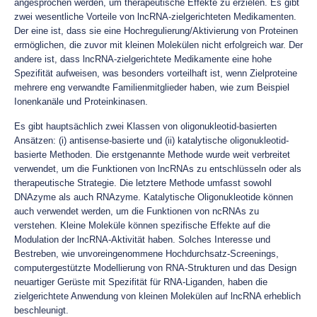
angesprochen werden, um therapeutische Effekte zu erzielen. Es gibt
zwei wesentliche Vorteile von lncRNA-zielgerichteten Medikamenten.
Der eine ist, dass sie eine Hochregulierung/Aktivierung von Proteinen
ermöglichen, die zuvor mit kleinen Molekülen nicht erfolgreich war. Der
andere ist, dass lncRNA-zielgerichtete Medikamente eine hohe
Spezifität aufweisen, was besonders vorteilhaft ist, wenn Zielproteine
mehrere eng verwandte Familienmitglieder haben, wie zum Beispiel
Ionenkanäle und Proteinkinasen.
Es gibt hauptsächlich zwei Klassen von oligonukleotid-basierten
Ansätzen: (i) antisense-basierte und (ii) katalytische oligonukleotid-
basierte Methoden. Die erstgenannte Methode wurde weit verbreitet
verwendet, um die Funktionen von lncRNAs zu entschlüsseln oder als
therapeutische Strategie. Die letztere Methode umfasst sowohl
DNAzyme als auch RNAzyme. Katalytische Oligonukleotide können
auch verwendet werden, um die Funktionen von ncRNAs zu
verstehen. Kleine Moleküle können spezifische Effekte auf die
Modulation der lncRNA-Aktivität haben. Solches Interesse und
Bestreben, wie unvoreingenommene Hochdurchsatz-Screenings,
computergestützte Modellierung von RNA-Strukturen und das Design
neuartiger Gerüste mit Spezifität für RNA-Liganden, haben die
zielgerichtete Anwendung von kleinen Molekülen auf lncRNA erheblich
beschleunigt.