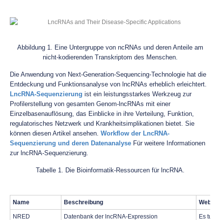
Abbildung 1. Eine Untergruppe von ncRNAs und deren Anteile am
nicht-kodierenden Transkriptom des Menschen.
Die Anwendung von Next-Generation-Sequencing-Technologie hat die
Entdeckung und Funktionsanalyse von lncRNAs erheblich erleichtert.
LncRNA-Sequenzierung
ist ein leistungsstarkes Werkzeug zur
Profilerstellung von gesamten Genom-lncRNAs mit einer
Einzelbasenauflösung, das Einblicke in ihre Verteilung, Funktion,
regulatorisches Netzwerk und Krankheitsimplikationen bietet. Sie
können diesen Artikel ansehen.
Workflow der LncRNA-
Sequenzierung und deren Datenanalyse
Für weitere Informationen
zur lncRNA-Sequenzierung.
Tabelle 1. Die Bioinformatik-Ressourcen für lncRNA.
Name
Beschreibung
Websit
NRED
Datenbank der lncRNA-Expression
Es tut m