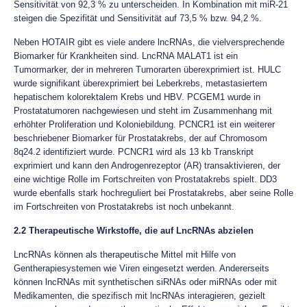
Sensitivität von 92,3 % zu unterscheiden. In Kombination mit miR-21
steigen die Spezifität und Sensitivität auf 73,5 % bzw. 94,2 %.
Neben HOTAIR gibt es viele andere lncRNAs, die vielversprechende
Biomarker für Krankheiten sind. LncRNA MALAT1 ist ein
Tumormarker, der in mehreren Tumorarten überexprimiert ist. HULC
wurde signifikant überexprimiert bei Leberkrebs, metastasiertem
hepatischem kolorektalem Krebs und HBV. PCGEM1 wurde in
Prostatatumoren nachgewiesen und steht im Zusammenhang mit
erhöhter Proliferation und Koloniebildung. PCNCR1 ist ein weiterer
beschriebener Biomarker für Prostatakrebs, der auf Chromosom
8q24.2 identifiziert wurde. PCNCR1 wird als 13 kb Transkript
exprimiert und kann den Androgenrezeptor (AR) transaktivieren, der
eine wichtige Rolle im Fortschreiten von Prostatakrebs spielt. DD3
wurde ebenfalls stark hochreguliert bei Prostatakrebs, aber seine Rolle
im Fortschreiten von Prostatakrebs ist noch unbekannt.
2.2 Therapeutische Wirkstoffe, die auf LncRNAs abzielen
LncRNAs können als therapeutische Mittel mit Hilfe von
Gentherapiesystemen wie Viren eingesetzt werden. Andererseits
können lncRNAs mit synthetischen siRNAs oder miRNAs oder mit
Medikamenten, die spezifisch mit lncRNAs interagieren, gezielt