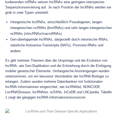
kodierenden mRNAs weisen lncRNAs eine geringere interspezies
Sequenzkonservierung auf. Je nach Position der lncRNAs werden sie
grob in zwei Typen unterteilt:
Intergenische lncRNAs, einschließlich Pseudogenen, langen
intergenischen ncRNAs (lincRNAs) und sehr langen intergenischen
ncRNAs (vlincRNAs/macroRNAs)
Gen-überlappende lncRNAs, dargestellt durch intronische RNAs,
natürliche Antisense-Transkripte (NATs), Promotor-RNAs und
andere
Es gibt mehrere Theorien über die Ursprünge und die Evolution von
lncRNA, wie Gen-Duplikation und die Entstehung durch die Einfügung
mobiler genetischer Elemente. Umfangreiche Anstrengungen wurden
unternommen, um ein besseres Verständnis der lncRNA-Biologie zu
erlangen. Zudem wurden mehrere Datenbanken mit funktionalen
lncRNA-Informationen eingerichtet, wie lncRNAbd, NONCODE,
LncRNADisease, lncRNAtor, ncFANs, lnCeDB und LNCipedia. Tabelle
1 zeigt die gängigen lncRNA-Informationsressourcen.