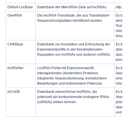
DIANA-LncBase
Datenbank der MikroRNA-Ziele auf lncRNAs.
http://
iSeeRNA
Die lincRNA-Transkripte, die aus Transkriptom-
Es tut 
Sequenzierungsdaten identifiziert wurden.
deren I
Text vo
möchten
Ihnen g
ChIPBase
Datenbank zur Annotation und Erforschung der
Es tut m
Expressionsprofile in der transkriptionalen
überset
Regulation von lncRNAs und anderen ncRNAs.
spezifi
können 
lncRNAtor
LncRNA-Portal mit Expressionsprofil,
Es tut m
interagierenden (bindenden) Proteinen,
überset
integrierter Sequenzkurierung, evolutionären
einen b
Bewertungen und kodierendem Potenzial.
möchten
lnCeDB
Datenbank menschlicher lncRNAs, die
Es tut m
potenziell als konkurrierende endogene RNAs
überset
(ceRNAs) wirken können.
jedoch 
überset
und ich