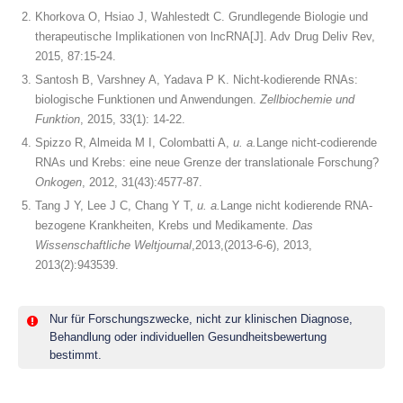
Khorkova O, Hsiao J, Wahlestedt C. Grundlegende Biologie und
therapeutische Implikationen von lncRNA[J]. Adv Drug Deliv Rev,
2015, 87:15-24.
Santosh B, Varshney A, Yadava P K. Nicht-kodierende RNAs:
biologische Funktionen und Anwendungen.
Zellbiochemie und
Funktion
, 2015, 33(1): 14-22.
Spizzo R, Almeida M I, Colombatti A,
u. a.
Lange nicht-codierende
RNAs und Krebs: eine neue Grenze der translationale Forschung?
Onkogen
, 2012, 31(43):4577-87.
Tang J Y, Lee J C, Chang Y T,
u. a.
Lange nicht kodierende RNA-
bezogene Krankheiten, Krebs und Medikamente.
Das
Wissenschaftliche Weltjournal
,2013,(2013-6-6), 2013,
2013(2):943539.
Nur für Forschungszwecke, nicht zur klinischen Diagnose,
Behandlung oder individuellen Gesundheitsbewertung
bestimmt.