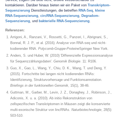
kontaktieren. Darüber hinaus bieten wir ein Paket von
Transkriptom-
Sequenzierung
Dienstleistungen, die betreffen
RNA-Seq
,
kleine
RNA-Sequenzierung
,
circRNA-Sequenzierung
,
Degradom-
Sequenzierung
, und
bakterielle RNA-Sequenzierung
.
Referenzen:
Arrigoni, A., Ranzani, V., Rossetti, G., Panzeri, I., Abrignani, S.,
Bonnal, R. J. P., et al. (2016). Analyse von RNA-seq und nicht-
kodierender RNA.
Polycomb-Gruppe-Proteine
Springer New York.
Anders, S. und Huber, W. (2010) 'Differenzielle Expressionsanalyse
für Sequenzzählungsdaten'.
Genomik Biologie
. 11: R106.
Guo, X., Gao, L., Wang, Y., Chiu, D. K., Wang, T. und Deng, Y.
(2015). Fortschritte bei langen nicht kodierenden RNAs:
Identifizierung, Strukturvorhersage und Funktionsannotation.
Briefings in der funktionellen Genomik
, 15(1), 38-46.
Guttman, M., Garber, M., Levin, J. Z., Donaghey, J., Robinson, J.,
Adiconis, X. u. a. (2010). Ab initio Rekonstruktion von
zellspezifischen Transkriptomen in Mäusen zeigt die konservierte
multi-exonische Struktur von lincRNAs.
Naturbiotechnologie
, 28(5):
503-510.