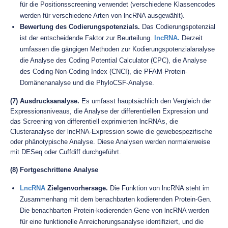
für die Positionsscreening verwendet (verschiedene Klassencodes
werden für verschiedene Arten von lncRNA ausgewählt).
Bewertung des Codierungspotenzials.
Das Codierungspotenzial
ist der entscheidende Faktor zur Beurteilung.
lncRNA.
Derzeit
umfassen die gängigen Methoden zur Kodierungspotenzialanalyse
die Analyse des Coding Potential Calculator (CPC), die Analyse
des Coding-Non-Coding Index (CNCI), die PFAM-Protein-
Domänenanalyse und die PhyloCSF-Analyse.
(7) Ausdrucksanalyse.
Es umfasst hauptsächlich den Vergleich der
Expressionsniveaus, die Analyse der differentiellen Expression und
das Screening von differentiell exprimierten lncRNAs, die
Clusteranalyse der lncRNA-Expression sowie die gewebespezifische
oder phänotypische Analyse. Diese Analysen werden normalerweise
mit DESeq oder Cuffdiff durchgeführt.
(8) Fortgeschrittene Analyse
LncRNA
Zielgenvorhersage.
Die Funktion von lncRNA steht im
Zusammenhang mit dem benachbarten kodierenden Protein-Gen.
Die benachbarten Protein-kodierenden Gene von lncRNA werden
für eine funktionelle Anreicherungsanalyse identifiziert, und die