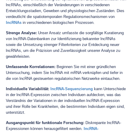
lncRNAs, einschließlich der Veränderungen in verschiedenen
Entwicklungsstadien, Geweben und physiologischen Zuständen. Dies
verdeutlicht die spatiotemporalen Regulationsmechanismen von
lncRNAs
in verschiedenen biologischen Prozessen.
Strenge Analyse:
Unser Ansatz umfasste die sorgfältige Kuratierung
von lncRNA-Datenbanken zur Identifizierung bekannter lncRNAs
sowie die Umsetzung strenger Filterkriterien zur Entdeckung neuer
lncRNAs, um die Präzision und Zuverlässigkeit unserer Analyse zu
gewährleisten.
Umfassende Korrelationen:
Beginnen Sie mit einer gründlichen
Untersuchung, indem Sie lncRNA mit mRNA verknüpfen und tiefer in
die von lncRNA gesteuerten regulatorischen Netzwerke eintauchen.
Individuelle Variabilität:
lncRNA-Sequenzierung
kann Unterschiede
in der lncRNA-Expression zwischen Individuen aufdecken, was das
Verständnis der Variationen in der individuellen lncRNA-Expression
und ihrer Rolle bei Krankheiten, die bestimmten Individuen eigen sind,
unterstützt.
Ausgangspunkt für funktionale Forschung:
Diskrepante lncRNA-
Expressionen können herausgefiltert werden.
lncRNA-