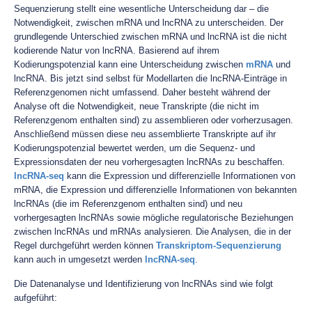
Sequenzierung stellt eine wesentliche Unterscheidung dar – die
Notwendigkeit, zwischen mRNA und lncRNA zu unterscheiden. Der
grundlegende Unterschied zwischen mRNA und lncRNA ist die nicht
kodierende Natur von lncRNA. Basierend auf ihrem
Kodierungspotenzial kann eine Unterscheidung zwischen
mRNA
und
lncRNA. Bis jetzt sind selbst für Modellarten die lncRNA-Einträge in
Referenzgenomen nicht umfassend. Daher besteht während der
Analyse oft die Notwendigkeit, neue Transkripte (die nicht im
Referenzgenom enthalten sind) zu assemblieren oder vorherzusagen.
Anschließend müssen diese neu assemblierte Transkripte auf ihr
Kodierungspotenzial bewertet werden, um die Sequenz- und
Expressionsdaten der neu vorhergesagten lncRNAs zu beschaffen.
lncRNA-seq
kann die Expression und differenzielle Informationen von
mRNA, die Expression und differenzielle Informationen von bekannten
lncRNAs (die im Referenzgenom enthalten sind) und neu
vorhergesagten lncRNAs sowie mögliche regulatorische Beziehungen
zwischen lncRNAs und mRNAs analysieren. Die Analysen, die in der
Regel durchgeführt werden können
Transkriptom-Sequenzierung
kann auch in umgesetzt werden
lncRNA-seq
.
Die Datenanalyse und Identifizierung von lncRNAs sind wie folgt
aufgeführt: