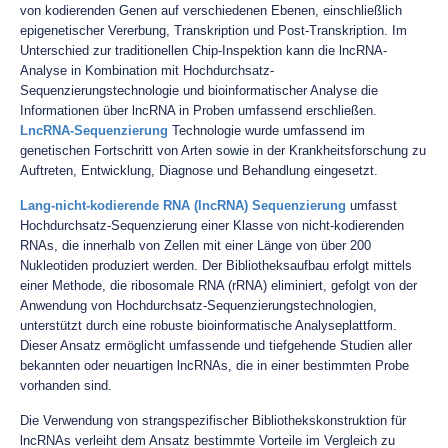
von kodierenden Genen auf verschiedenen Ebenen, einschließlich
epigenetischer Vererbung, Transkription und Post-Transkription. Im
Unterschied zur traditionellen Chip-Inspektion kann die lncRNA-
Analyse in Kombination mit Hochdurchsatz-
Sequenzierungstechnologie und bioinformatischer Analyse die
Informationen über lncRNA in Proben umfassend erschließen.
LncRNA-Sequenzierung
Technologie wurde umfassend im
genetischen Fortschritt von Arten sowie in der Krankheitsforschung zu
Auftreten, Entwicklung, Diagnose und Behandlung eingesetzt.
Lang-nicht-kodierende RNA (lncRNA) Sequenzierung
umfasst
Hochdurchsatz-Sequenzierung einer Klasse von nicht-kodierenden
RNAs, die innerhalb von Zellen mit einer Länge von über 200
Nukleotiden produziert werden. Der Bibliotheksaufbau erfolgt mittels
einer Methode, die ribosomale RNA (rRNA) eliminiert, gefolgt von der
Anwendung von Hochdurchsatz-Sequenzierungstechnologien,
unterstützt durch eine robuste bioinformatische Analyseplattform.
Dieser Ansatz ermöglicht umfassende und tiefgehende Studien aller
bekannten oder neuartigen lncRNAs, die in einer bestimmten Probe
vorhanden sind.
Die Verwendung von strangspezifischer Bibliothekskonstruktion für
lncRNAs verleiht dem Ansatz bestimmte Vorteile im Vergleich zu