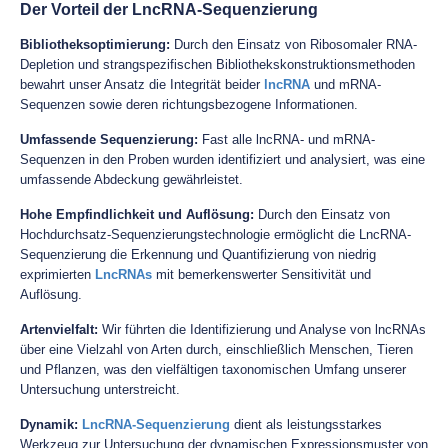
Der Vorteil der LncRNA-Sequenzierung
Bibliotheksoptimierung:
Durch den Einsatz von Ribosomaler RNA-
Depletion und strangspezifischen Bibliothekskonstruktionsmethoden
bewahrt unser Ansatz die Integrität beider
lncRNA
und mRNA-
Sequenzen sowie deren richtungsbezogene Informationen.
Umfassende Sequenzierung:
Fast alle lncRNA- und mRNA-
Sequenzen in den Proben wurden identifiziert und analysiert, was eine
umfassende Abdeckung gewährleistet.
Hohe Empfindlichkeit und Auflösung:
Durch den Einsatz von
Hochdurchsatz-Sequenzierungstechnologie ermöglicht die LncRNA-
Sequenzierung die Erkennung und Quantifizierung von niedrig
exprimierten
LncRNAs
mit bemerkenswerter Sensitivität und
Auflösung.
Artenvielfalt:
Wir führten die Identifizierung und Analyse von lncRNAs
über eine Vielzahl von Arten durch, einschließlich Menschen, Tieren
und Pflanzen, was den vielfältigen taxonomischen Umfang unserer
Untersuchung unterstreicht.
Dynamik:
LncRNA-Sequenzierung
dient als leistungsstarkes
Werkzeug zur Untersuchung der dynamischen Expressionsmuster von