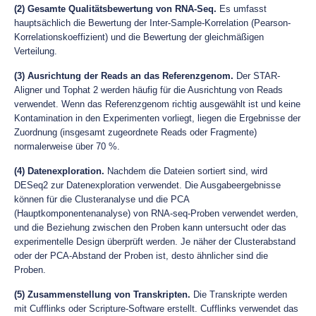
(2) Gesamte Qualitätsbewertung von RNA-Seq.
Es umfasst
hauptsächlich die Bewertung der Inter-Sample-Korrelation (Pearson-
Korrelationskoeffizient) und die Bewertung der gleichmäßigen
Verteilung.
(3) Ausrichtung der Reads an das Referenzgenom.
Der STAR-
Aligner und Tophat 2 werden häufig für die Ausrichtung von Reads
verwendet. Wenn das Referenzgenom richtig ausgewählt ist und keine
Kontamination in den Experimenten vorliegt, liegen die Ergebnisse der
Zuordnung (insgesamt zugeordnete Reads oder Fragmente)
normalerweise über 70 %.
(4) Datenexploration.
Nachdem die Dateien sortiert sind, wird
DESeq2 zur Datenexploration verwendet. Die Ausgabeergebnisse
können für die Clusteranalyse und die PCA
(Hauptkomponentenanalyse) von RNA-seq-Proben verwendet werden,
und die Beziehung zwischen den Proben kann untersucht oder das
experimentelle Design überprüft werden. Je näher der Clusterabstand
oder der PCA-Abstand der Proben ist, desto ähnlicher sind die
Proben.
(5) Zusammenstellung von Transkripten.
Die Transkripte werden
mit Cufflinks oder Scripture-Software erstellt. Cufflinks verwendet das