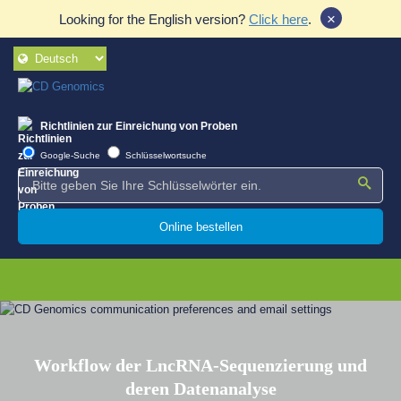
×
Looking for the English version?
Click here
.
Richtlinien zur Einreichung von Proben
Google-Suche
Schlüsselwortsuche
Online bestellen
Workflow der LncRNA-Sequenzierung und
deren Datenanalyse