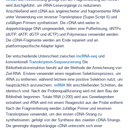
wird durchgeführt, um rRNA-Lesevorgänge zu reduzieren.
Anschließend wird cDNA aus angereicherter und fragmentierter RNA
unter Verwendung von reverser Transkriptase (Super-Script II) und
zufälligen Primern synthetisiert. Die cDNA wird weiter in
doppelsträngige DNA umgewandelt, indem eine Pufferlösung, dNTPs
(dUTP, dATP, dGTP und dCTP) und Polymerase verwendet werden.
Die cDNA-Fragmente werden am Ende repariert und an
plattformspezifische Adapter ligiert.
Der entscheidende Unterschied zwischen
lncRNA-seq
und
konventionell
Transkriptom-Sequenzierung
Die
Bibliothekskonstruktion beruht auf der Methode der Anreicherung von
Ziel-RNA. Erstere verwendet einen negativen Selektionsprozess, um
rRNA zu entfernen, während letztere eine positive Selektion nutzt, um
hauptsächlich anzureichern.
mRNA
Mit anschließenden Schritten, die
identisch sind. Nach der Probenqualifizierung wird mit dem Bau der
Bibliothek begonnen. Totale RNA (>200) wird aus Gewebeproben
extrahiert und rRNA wird mit einem Reagenzkit aus der Probe entfernt.
Nach der Fragmentierung werden zufällige Primer und reversen
Transkriptase verwendet, um den ersten cDNA-Strang zu
synthetisieren, gefolgt von der Synthese des zweiten cDNA-Strangs.
Die gereinigte doppelsträngige cDNA unterzieht sich einer