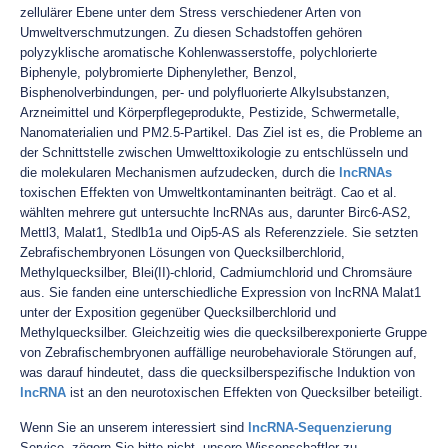
zellulärer Ebene unter dem Stress verschiedener Arten von
Umweltverschmutzungen. Zu diesen Schadstoffen gehören
polyzyklische aromatische Kohlenwasserstoffe, polychlorierte
Biphenyle, polybromierte Diphenylether, Benzol,
Bisphenolverbindungen, per- und polyfluorierte Alkylsubstanzen,
Arzneimittel und Körperpflegeprodukte, Pestizide, Schwermetalle,
Nanomaterialien und PM2.5-Partikel. Das Ziel ist es, die Probleme an
der Schnittstelle zwischen Umwelttoxikologie zu entschlüsseln und
die molekularen Mechanismen aufzudecken, durch die
lncRNAs
toxischen Effekten von Umweltkontaminanten beiträgt. Cao et al.
wählten mehrere gut untersuchte lncRNAs aus, darunter Birc6-AS2,
Mettl3, Malat1, Stedlb1a und Oip5-AS als Referenzziele. Sie setzten
Zebrafischembryonen Lösungen von Quecksilberchlorid,
Methylquecksilber, Blei(II)-chlorid, Cadmiumchlorid und Chromsäure
aus. Sie fanden eine unterschiedliche Expression von lncRNA Malat1
unter der Exposition gegenüber Quecksilberchlorid und
Methylquecksilber. Gleichzeitig wies die quecksilberexponierte Gruppe
von Zebrafischembryonen auffällige neurobehaviorale Störungen auf,
was darauf hindeutet, dass die quecksilberspezifische Induktion von
lncRNA
ist an den neurotoxischen Effekten von Quecksilber beteiligt.
Wenn Sie an unserem interessiert sind
lncRNA-Sequenzierung
Service, zögern Sie bitte nicht, unsere Wissenschaftler zu