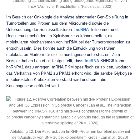
Abbildung 11. Identifizierung und grundlegende Eigenschaften von
lincRNAs in vier Kreuzblütlern. (Palos et al., 2022)
Im Bereich der Onkologie die Analyse abnormaler Gen-Spleißung in
Tumorzellen und Proben aus dem Mikroumfeld sowie die
Untersuchung der Schlüsselfaktoren.
lncRNA
Teilnehmer und
Regulierungsbehörden im Spleißprozess können helfen, die
molekularen Mechanismen von lncRNA bei der Tumorprogression zu
entschlüsseln. Dies könnte auch die Entwicklung von frühen
molekularen Markern für die Tumordiagnose unterstützen. Zum
Beispiel haben Lan et al. festgestellt, dass
lncRNA
SNHG6 kann
hnRNPA1 dazu anregen, mRNA PKM spezifisch zu splicen, wodurch
das Verhältnis von PKM2 zu PKM1 erhöht wird, die aerobe Glykolyse
in kolorektalen Krebszellen verstärkt wird und somit die
Karzinogenese gefördert wird.
Abbildung 12. Der Ausdruck von hnRNP-Proteinen korreliert positiv mit
dem Ausdruck von SNHG6 bei kolorektalem Krebs. (Lan et al., 2020)