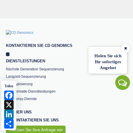
KONTAKTIEREN SIE CD GENOMICS
Holen Sie sich
DIENSTLEISTUNGEN
Ihr sofortiges
Angebot
Nächste Generation Sequenzierung
Langzeit-Sequenzierung
Genotypisierung
Teilen
Bioinformatik-Dienstleistungen
Facebook
Mikroarray-Dienste
X
LinkedIn
ÜBER UNS
KONTAKTIEREN SIE UNS
Share
Reichen Sie Ihre Anfrage ein