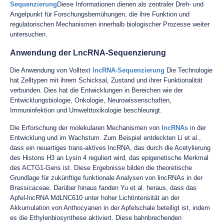
Sequenzierung
Diese Informationen dienen als zentraler Dreh- und
Angelpunkt für Forschungsbemühungen, die ihre Funktion und
regulatorischen Mechanismen innerhalb biologischer Prozesse weiter
untersuchen.
Anwendung der LncRNA-Sequenzierung
Die Anwendung von Volltext
lncRNA-Sequenzierung
Die Technologie
hat Zelltypen mit ihrem Schicksal, Zustand und ihrer Funktionalität
verbunden. Dies hat die Entwicklungen in Bereichen wie der
Entwicklungsbiologie, Onkologie, Neurowissenschaften,
Immuninfektion und Umwelttoxikologie beschleunigt.
Die Erforschung der molekularen Mechanismen von
lncRNAs
in der
Entwicklung und im Wachstum. Zum Beispiel entdeckten Li et al.,
dass ein neuartiges trans-aktives lncRNA, das durch die Acetylierung
des Histons H3 an Lysin 4 reguliert wird, das epigenetische Merkmal
des ACTG1-Gens ist. Diese Ergebnisse bilden die theoretische
Grundlage für zukünftige funktionale Analysen von lincRNAs in der
Brassicaceae. Darüber hinaus fanden Yu et al. heraus, dass das
Apfel-lncRNA MdLNC610 unter hoher Lichtintensität an der
Akkumulation von Anthocyanen in der Apfelschale beteiligt ist, indem
es die Ethylenbiosynthese aktiviert. Diese bahnbrechenden