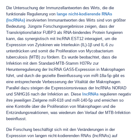
Die Untersuchung der Immunzellantworten des Wirts, die die
funktionale Regulierung von
lange nicht-kodierende RNAs
(lncRNAs)
involvierten Immunantworten des Wirts sind von größter
Bedeutung. Jüngste Forschungsergebnisse zeigen, dass der
Transkriptionsfaktor FUBP3 als RNA-bindendes Protein fungieren
kann, das synergistisch mit lncRNA EST12 interagiert, um die
Expression von Zytokinen wie Interleukin (IL)-1β und IL-6 zu
unterdrücken und somit die Proliferation von Mycobacterium
tuberculosis (MTB) zu fördern. Es wurde beobachtet, dass die
Infektion mit dem Standard-MTB-Stamm H37Rv zur
Herunterregulierung der lncRNA GAS5-Expression in Makrophagen
führt, und durch die gezielte Beeinflussung von miR-18a-5p gibt es
eine entsprechende Verbesserung der Vitalität der Makrophagen.
Parallel dazu steigen die Expressionsniveaus der lncRNAs NORAD
und SNHG16 nach der Infektion an. Diese
lncRNAs
regulieren negativ
ihre jeweiligen Zielgene miR-618 und miR-140-5p und erreichen so
eine Kontrolle über die Proliferation von Makrophagen und die
Entzündungsreaktionen, was wiederum den Verlauf der MTB-Infektion
beeinflusst.
Die Forschung beschäftigt sich mit den Veränderungen in der
Expression von langen nicht-kodierenden RNAs (lncRNAs) auf