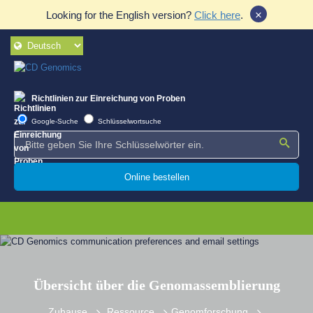
×
Looking for the English version?
Click here
.
Richtlinien zur Einreichung von Proben
Google-Suche
Schlüsselwortsuche
Online bestellen
Übersicht über die Genomassemblierung
Zuhause
Ressource
Genomforschung