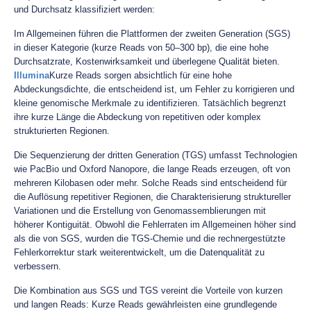
und Durchsatz klassifiziert werden:
Im Allgemeinen führen die Plattformen der zweiten Generation (SGS)
in dieser Kategorie (kurze Reads von 50–300 bp), die eine hohe
Durchsatzrate, Kostenwirksamkeit und überlegene Qualität bieten.
Illumina
Kurze Reads sorgen absichtlich für eine hohe
Abdeckungsdichte, die entscheidend ist, um Fehler zu korrigieren und
kleine genomische Merkmale zu identifizieren. Tatsächlich begrenzt
ihre kurze Länge die Abdeckung von repetitiven oder komplex
strukturierten Regionen.
Die Sequenzierung der dritten Generation (TGS) umfasst Technologien
wie PacBio und Oxford Nanopore, die lange Reads erzeugen, oft von
mehreren Kilobasen oder mehr. Solche Reads sind entscheidend für
die Auflösung repetitiver Regionen, die Charakterisierung struktureller
Variationen und die Erstellung von Genomassemblierungen mit
höherer Kontiguität. Obwohl die Fehlerraten im Allgemeinen höher sind
als die von SGS, wurden die TGS-Chemie und die rechnergestützte
Fehlerkorrektur stark weiterentwickelt, um die Datenqualität zu
verbessern.
Die Kombination aus SGS und TGS vereint die Vorteile von kurzen
und langen Reads: Kurze Reads gewährleisten eine grundlegende