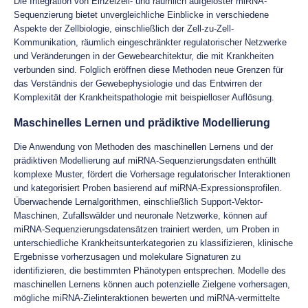
Die Integration von Einzelzell- und räumlich aufgelöster miRNA-
Sequenzierung bietet unvergleichliche Einblicke in verschiedene
Aspekte der Zellbiologie, einschließlich der Zell-zu-Zell-
Kommunikation, räumlich eingeschränkter regulatorischer Netzwerke
und Veränderungen in der Gewebearchitektur, die mit Krankheiten
verbunden sind. Folglich eröffnen diese Methoden neue Grenzen für
das Verständnis der Gewebephysiologie und das Entwirren der
Komplexität der Krankheitspathologie mit beispielloser Auflösung.
Maschinelles Lernen und prädiktive Modellierung
Die Anwendung von Methoden des maschinellen Lernens und der
prädiktiven Modellierung auf miRNA-Sequenzierungsdaten enthüllt
komplexe Muster, fördert die Vorhersage regulatorischer Interaktionen
und kategorisiert Proben basierend auf miRNA-Expressionsprofilen.
Überwachende Lernalgorithmen, einschließlich Support-Vektor-
Maschinen, Zufallswälder und neuronale Netzwerke, können auf
miRNA-Sequenzierungsdatensätzen trainiert werden, um Proben in
unterschiedliche Krankheitsunterkategorien zu klassifizieren, klinische
Ergebnisse vorherzusagen und molekulare Signaturen zu
identifizieren, die bestimmten Phänotypen entsprechen. Modelle des
maschinellen Lernens können auch potenzielle Zielgene vorhersagen,
mögliche miRNA-Zielinteraktionen bewerten und miRNA-vermittelte