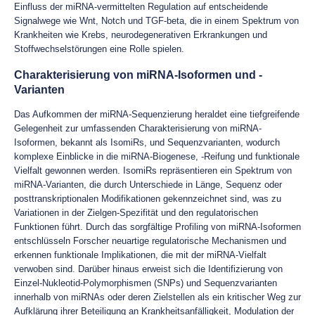
Einfluss der miRNA-vermittelten Regulation auf entscheidende
Signalwege wie Wnt, Notch und TGF-beta, die in einem Spektrum von
Krankheiten wie Krebs, neurodegenerativen Erkrankungen und
Stoffwechselstörungen eine Rolle spielen.
Charakterisierung von miRNA-Isoformen und -
Varianten
Das Aufkommen der miRNA-Sequenzierung heraldet eine tiefgreifende
Gelegenheit zur umfassenden Charakterisierung von miRNA-
Isoformen, bekannt als IsomiRs, und Sequenzvarianten, wodurch
komplexe Einblicke in die miRNA-Biogenese, -Reifung und funktionale
Vielfalt gewonnen werden. IsomiRs repräsentieren ein Spektrum von
miRNA-Varianten, die durch Unterschiede in Länge, Sequenz oder
posttranskriptionalen Modifikationen gekennzeichnet sind, was zu
Variationen in der Zielgen-Spezifität und den regulatorischen
Funktionen führt. Durch das sorgfältige Profiling von miRNA-Isoformen
entschlüsseln Forscher neuartige regulatorische Mechanismen und
erkennen funktionale Implikationen, die mit der miRNA-Vielfalt
verwoben sind. Darüber hinaus erweist sich die Identifizierung von
Einzel-Nukleotid-Polymorphismen (SNPs) und Sequenzvarianten
innerhalb von miRNAs oder deren Zielstellen als ein kritischer Weg zur
Aufklärung ihrer Beteiligung an Krankheitsanfälligkeit, Modulation der