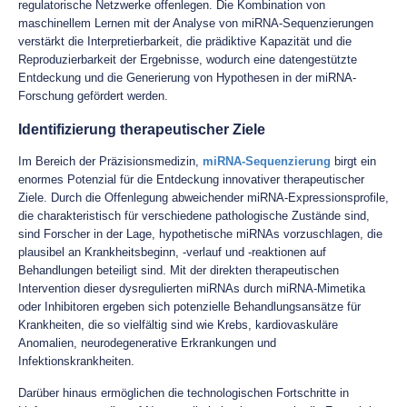
regulatorische Netzwerke offenlegen. Die Kombination von
maschinellem Lernen mit der Analyse von miRNA-Sequenzierungen
verstärkt die Interpretierbarkeit, die prädiktive Kapazität und die
Reproduzierbarkeit der Ergebnisse, wodurch eine datengestützte
Entdeckung und die Generierung von Hypothesen in der miRNA-
Forschung gefördert werden.
Identifizierung therapeutischer Ziele
Im Bereich der Präzisionsmedizin,
miRNA-Sequenzierung
birgt ein
enormes Potenzial für die Entdeckung innovativer therapeutischer
Ziele. Durch die Offenlegung abweichender miRNA-Expressionsprofile,
die charakteristisch für verschiedene pathologische Zustände sind,
sind Forscher in der Lage, hypothetische miRNAs vorzuschlagen, die
plausibel an Krankheitsbeginn, -verlauf und -reaktionen auf
Behandlungen beteiligt sind. Mit der direkten therapeutischen
Intervention dieser dysregulierten miRNAs durch miRNA-Mimetika
oder Inhibitoren ergeben sich potenzielle Behandlungsansätze für
Krankheiten, die so vielfältig sind wie Krebs, kardiovaskuläre
Anomalien, neurodegenerative Erkrankungen und
Infektionskrankheiten.
Darüber hinaus ermöglichen die technologischen Fortschritte in