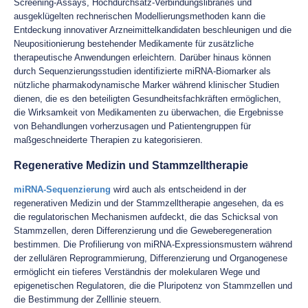
Screening-Assays, Hochdurchsatz-Verbindungslibraries und
ausgeklügelten rechnerischen Modellierungsmethoden kann die
Entdeckung innovativer Arzneimittelkandidaten beschleunigen und die
Neupositionierung bestehender Medikamente für zusätzliche
therapeutische Anwendungen erleichtern. Darüber hinaus können
durch Sequenzierungsstudien identifizierte miRNA-Biomarker als
nützliche pharmakodynamische Marker während klinischer Studien
dienen, die es den beteiligten Gesundheitsfachkräften ermöglichen,
die Wirksamkeit von Medikamenten zu überwachen, die Ergebnisse
von Behandlungen vorherzusagen und Patientengruppen für
maßgeschneiderte Therapien zu kategorisieren.
Regenerative Medizin und Stammzelltherapie
miRNA-Sequenzierung
wird auch als entscheidend in der
regenerativen Medizin und der Stammzelltherapie angesehen, da es
die regulatorischen Mechanismen aufdeckt, die das Schicksal von
Stammzellen, deren Differenzierung und die Geweberegeneration
bestimmen. Die Profilierung von miRNA-Expressionsmustern während
der zellulären Reprogrammierung, Differenzierung und Organogenese
ermöglicht ein tieferes Verständnis der molekularen Wege und
epigenetischen Regulatoren, die die Pluripotenz von Stammzellen und
die Bestimmung der Zelllinie steuern.