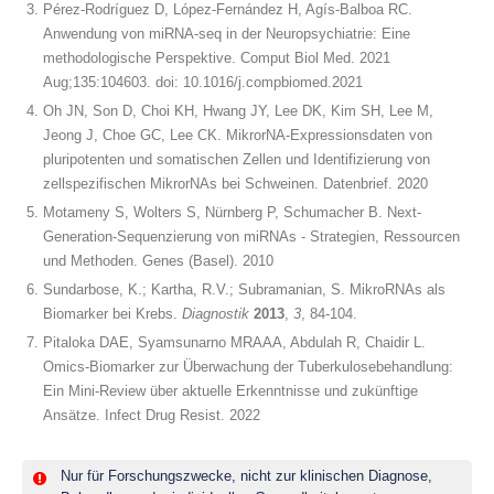
Pérez-Rodríguez D, López-Fernández H, Agís-Balboa RC.
Anwendung von miRNA-seq in der Neuropsychiatrie: Eine
methodologische Perspektive. Comput Biol Med. 2021
Aug;135:104603. doi: 10.1016/j.compbiomed.2021
Oh JN, Son D, Choi KH, Hwang JY, Lee DK, Kim SH, Lee M,
Jeong J, Choe GC, Lee CK. MikrorNA-Expressionsdaten von
pluripotenten und somatischen Zellen und Identifizierung von
zellspezifischen MikrorNAs bei Schweinen. Datenbrief. 2020
Motameny S, Wolters S, Nürnberg P, Schumacher B. Next-
Generation-Sequenzierung von miRNAs - Strategien, Ressourcen
und Methoden. Genes (Basel). 2010
Sundarbose, K.; Kartha, R.V.; Subramanian, S. MikroRNAs als
Biomarker bei Krebs.
Diagnostik
2013
,
3
, 84-104.
Pitaloka DAE, Syamsunarno MRAAA, Abdulah R, Chaidir L.
Omics-Biomarker zur Überwachung der Tuberkulosebehandlung:
Ein Mini-Review über aktuelle Erkenntnisse und zukünftige
Ansätze. Infect Drug Resist. 2022
Nur für Forschungszwecke, nicht zur klinischen Diagnose,