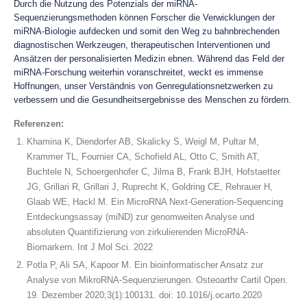
Durch die Nutzung des Potenzials der miRNA-
Sequenzierungsmethoden können Forscher die Verwicklungen der
miRNA-Biologie aufdecken und somit den Weg zu bahnbrechenden
diagnostischen Werkzeugen, therapeutischen Interventionen und
Ansätzen der personalisierten Medizin ebnen. Während das Feld der
miRNA-Forschung weiterhin voranschreitet, weckt es immense
Hoffnungen, unser Verständnis von Genregulationsnetzwerken zu
verbessern und die Gesundheitsergebnisse des Menschen zu fördern.
Referenzen:
Khamina K, Diendorfer AB, Skalicky S, Weigl M, Pultar M,
Krammer TL, Fournier CA, Schofield AL, Otto C, Smith AT,
Buchtele N, Schoergenhofer C, Jilma B, Frank BJH, Hofstaetter
JG, Grillari R, Grillari J, Ruprecht K, Goldring CE, Rehrauer H,
Glaab WE, Hackl M. Ein MicroRNA Next-Generation-Sequencing
Entdeckungsassay (miND) zur genomweiten Analyse und
absoluten Quantifizierung von zirkulierenden MicroRNA-
Biomarkern. Int J Mol Sci. 2022
Potla P, Ali SA, Kapoor M. Ein bioinformatischer Ansatz zur
Analyse von MikroRNA-Sequenzierungen. Osteoarthr Cartil Open.
19. Dezember 2020;3(1):100131. doi: 10.1016/j.ocarto.2020