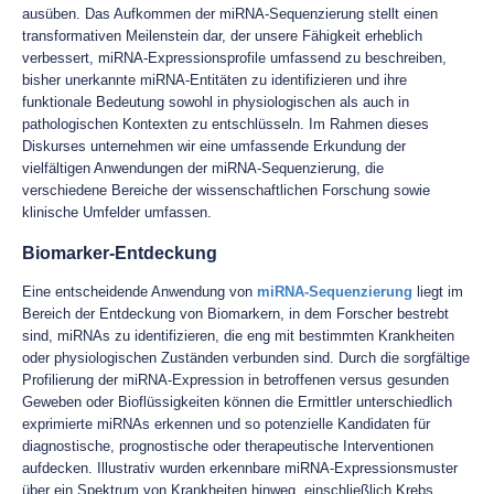
ausüben. Das Aufkommen der miRNA-Sequenzierung stellt einen
transformativen Meilenstein dar, der unsere Fähigkeit erheblich
verbessert, miRNA-Expressionsprofile umfassend zu beschreiben,
bisher unerkannte miRNA-Entitäten zu identifizieren und ihre
funktionale Bedeutung sowohl in physiologischen als auch in
pathologischen Kontexten zu entschlüsseln. Im Rahmen dieses
Diskurses unternehmen wir eine umfassende Erkundung der
vielfältigen Anwendungen der miRNA-Sequenzierung, die
verschiedene Bereiche der wissenschaftlichen Forschung sowie
klinische Umfelder umfassen.
Biomarker-Entdeckung
Eine entscheidende Anwendung von
miRNA-Sequenzierung
liegt im
Bereich der Entdeckung von Biomarkern, in dem Forscher bestrebt
sind, miRNAs zu identifizieren, die eng mit bestimmten Krankheiten
oder physiologischen Zuständen verbunden sind. Durch die sorgfältige
Profilierung der miRNA-Expression in betroffenen versus gesunden
Geweben oder Bioflüssigkeiten können die Ermittler unterschiedlich
exprimierte miRNAs erkennen und so potenzielle Kandidaten für
diagnostische, prognostische oder therapeutische Interventionen
aufdecken. Illustrativ wurden erkennbare miRNA-Expressionsmuster
über ein Spektrum von Krankheiten hinweg, einschließlich Krebs,