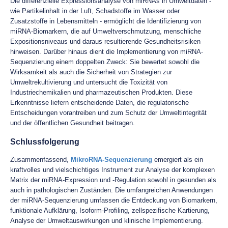
Die differenzielle Expressionsanalyse von miRNAs in Umweltdaten -
wie Partikelinhalt in der Luft, Schadstoffe im Wasser oder
Zusatzstoffe in Lebensmitteln - ermöglicht die Identifizierung von
miRNA-Biomarkern, die auf Umweltverschmutzung, menschliche
Expositionsniveaus und daraus resultierende Gesundheitsrisiken
hinweisen. Darüber hinaus dient die Implementierung von miRNA-
Sequenzierung einem doppelten Zweck: Sie bewertet sowohl die
Wirksamkeit als auch die Sicherheit von Strategien zur
Umweltrekultivierung und untersucht die Toxizität von
Industriechemikalien und pharmazeutischen Produkten. Diese
Erkenntnisse liefern entscheidende Daten, die regulatorische
Entscheidungen vorantreiben und zum Schutz der Umweltintegrität
und der öffentlichen Gesundheit beitragen.
Schlussfolgerung
Zusammenfassend,
MikroRNA-Sequenzierung
emergiert als ein
kraftvolles und vielschichtiges Instrument zur Analyse der komplexen
Matrix der miRNA-Expression und -Regulation sowohl in gesunden als
auch in pathologischen Zuständen. Die umfangreichen Anwendungen
der miRNA-Sequenzierung umfassen die Entdeckung von Biomarkern,
funktionale Aufklärung, Isoform-Profiling, zellspezifische Kartierung,
Analyse der Umweltauswirkungen und klinische Implementierung.