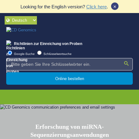
×
Looking for the English version?
Click here
.
Richtlinien zur Einreichung von Proben
Google-Suche
Schlüsselwortsuche
Online bestellen
Erforschung von miRNA-
Sequenzierungsanwendungen