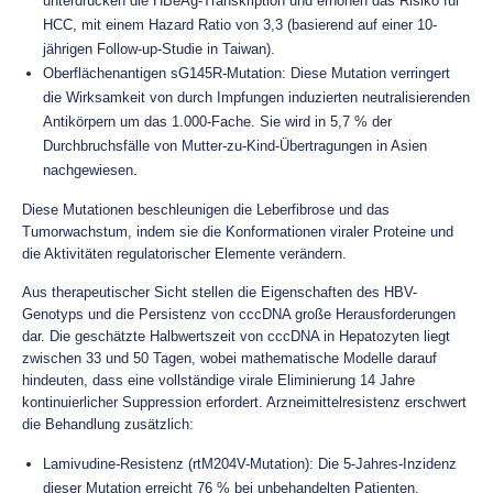
unterdrücken die HBeAg-Transkription und erhöhen das Risiko für
HCC, mit einem Hazard Ratio von 3,3 (basierend auf einer 10-
jährigen Follow-up-Studie in Taiwan).
Oberflächenantigen sG145R-Mutation: Diese Mutation verringert
die Wirksamkeit von durch Impfungen induzierten neutralisierenden
Antikörpern um das 1.000-Fache. Sie wird in 5,7 % der
Durchbruchsfälle von Mutter-zu-Kind-Übertragungen in Asien
nachgewiesen.
Diese Mutationen beschleunigen die Leberfibrose und das
Tumorwachstum, indem sie die Konformationen viraler Proteine und
die Aktivitäten regulatorischer Elemente verändern.
Aus therapeutischer Sicht stellen die Eigenschaften des HBV-
Genotyps und die Persistenz von cccDNA große Herausforderungen
dar. Die geschätzte Halbwertszeit von cccDNA in Hepatozyten liegt
zwischen 33 und 50 Tagen, wobei mathematische Modelle darauf
hindeuten, dass eine vollständige virale Eliminierung 14 Jahre
kontinuierlicher Suppression erfordert. Arzneimittelresistenz erschwert
die Behandlung zusätzlich:
Lamivudine-Resistenz (rtM204V-Mutation): Die 5-Jahres-Inzidenz
dieser Mutation erreicht 76 % bei unbehandelten Patienten.