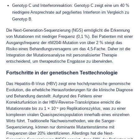
Genotyp C und Interferonreaktion: Genotyp C zeigt eine um 40 %
niedrigere Ansprechrate auf pegyliertes Interferon im Vergleich zu
Genotyp B.
Die Next-Generation-Sequenzierung (NGS) ermöglicht die Erkennung
von Mutationen mit niedriger Frequenz (0,1 %). Bei Patienten mit einer
Ausgangsfrequenz der rtM204I-Mutation von über 2 % steigt das
Risiko eines Behandlungsversagens um das 4,5-Fache. Daher ist die
Integration der Mutationsanalyse mit personalisierter Therapie
entscheidend, um therapeutische Engpässe zu überwinden.
Fortschritte in der genetischen Testtechnologie
Das Hepatitis-B-Virus (HBV) zeigt eine hochdynamische genomische
Evolution, die erhebliche Herausforderungen für die klinische Diagnose
und Behandlung darstellt. Aufgrund des Fehlens einer
Korrekturfunktion in der HBV-Reverse-Transkriptase erreicht die
Mutationsrate bis zu 1 × 10⁻⁴ pro Replikationszyklus, was zu einer
komplexen viralen Quasispeziespopulation innerhalb eines einzelnen
Wirts führt. Traditionelle Nachweismethoden, wie die Sanger-
Sequenzierung, können nur dominante Mutantenstämme mit
Frequenzen über 20% identifizieren. Allerdings hat die Next-