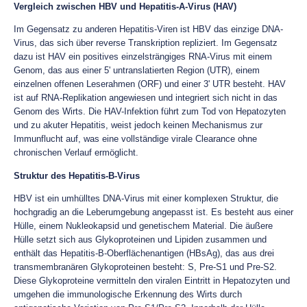
Vergleich zwischen HBV und Hepatitis-A-Virus (HAV)
Im Gegensatz zu anderen Hepatitis-Viren ist HBV das einzige DNA-
Virus, das sich über reverse Transkription repliziert. Im Gegensatz
dazu ist HAV ein positives einzelsträngiges RNA-Virus mit einem
Genom, das aus einer 5' untranslatierten Region (UTR), einem
einzelnen offenen Leserahmen (ORF) und einer 3' UTR besteht. HAV
ist auf RNA-Replikation angewiesen und integriert sich nicht in das
Genom des Wirts. Die HAV-Infektion führt zum Tod von Hepatozyten
und zu akuter Hepatitis, weist jedoch keinen Mechanismus zur
Immunflucht auf, was eine vollständige virale Clearance ohne
chronischen Verlauf ermöglicht.
Struktur des Hepatitis-B-Virus
HBV ist ein umhülltes DNA-Virus mit einer komplexen Struktur, die
hochgradig an die Leberumgebung angepasst ist. Es besteht aus einer
Hülle, einem Nukleokapsid und genetischem Material. Die äußere
Hülle setzt sich aus Glykoproteinen und Lipiden zusammen und
enthält das Hepatitis-B-Oberflächenantigen (HBsAg), das aus drei
transmembranären Glykoproteinen besteht: S, Pre-S1 und Pre-S2.
Diese Glykoproteine vermitteln den viralen Eintritt in Hepatozyten und
umgehen die immunologische Erkennung des Wirts durch