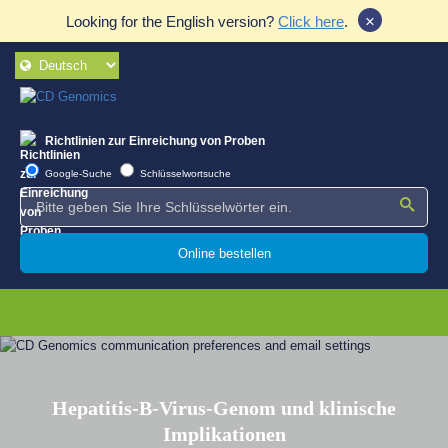
×
Looking for the English version?
Click here
.
Richtlinien zur Einreichung von Proben
Google-Suche
Schlüsselwortsuche
Online bestellen
Hepatitis-B-Virus-Genom und klinische
Implikationen