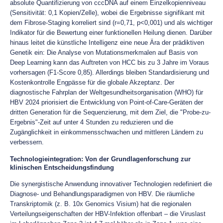
absolute Quantifizierung von cccDNA auf einem Einzelkopienniveau
(Sensitivität: 0,1 Kopien/Zelle), wobei die Ergebnisse signifikant mit
dem Fibrose-Staging korreliert sind (r=0,71, p<0,001) und als wichtiger
Indikator für die Bewertung einer funktionellen Heilung dienen. Darüber
hinaus leitet die künstliche Intelligenz eine neue Ära der prädiktiven
Genetik ein: Die Analyse von Mutationsmerkmalen auf Basis von
Deep Learning kann das Auftreten von HCC bis zu 3 Jahre im Voraus
vorhersagen (F1-Score 0,85). Allerdings bleiben Standardisierung und
Kostenkontrolle Engpässe für die globale Akzeptanz. Der
diagnostische Fahrplan der Weltgesundheitsorganisation (WHO) für
HBV 2024 priorisiert die Entwicklung von Point-of-Care-Geräten der
dritten Generation für die Sequenzierung, mit dem Ziel, die "Probe-zu-
Ergebnis"-Zeit auf unter 4 Stunden zu reduzieren und die
Zugänglichkeit in einkommensschwachen und mittleren Ländern zu
verbessern.
Technologieintegration: Von der Grundlagenforschung zur
klinischen Entscheidungsfindung
Die synergistische Anwendung innovativer Technologien redefiniert die
Diagnose- und Behandlungsparadigmen von HBV. Die räumliche
Transkriptomik (z. B. 10x Genomics Visium) hat die regionalen
Verteilungseigenschaften der HBV-Infektion offenbart – die Viruslast