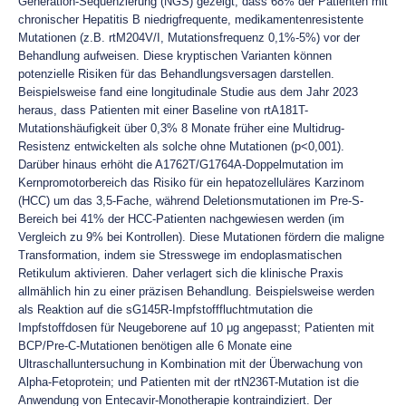
Generation-Sequenzierung (NGS) gezeigt, dass 68% der Patienten mit
chronischer Hepatitis B niedrigfrequente, medikamentenresistente
Mutationen (z.B. rtM204V/I, Mutationsfrequenz 0,1%-5%) vor der
Behandlung aufweisen. Diese kryptischen Varianten können
potenzielle Risiken für das Behandlungsversagen darstellen.
Beispielsweise fand eine longitudinale Studie aus dem Jahr 2023
heraus, dass Patienten mit einer Baseline von rtA181T-
Mutationshäufigkeit über 0,3% 8 Monate früher eine Multidrug-
Resistenz entwickelten als solche ohne Mutationen (p<0,001).
Darüber hinaus erhöht die A1762T/G1764A-Doppelmutation im
Kernpromotorbereich das Risiko für ein hepatozelluläres Karzinom
(HCC) um das 3,5-Fache, während Deletionsmutationen im Pre-S-
Bereich bei 41% der HCC-Patienten nachgewiesen werden (im
Vergleich zu 9% bei Kontrollen). Diese Mutationen fördern die maligne
Transformation, indem sie Stresswege im endoplasmatischen
Retikulum aktivieren. Daher verlagert sich die klinische Praxis
allmählich hin zu einer präzisen Behandlung. Beispielsweise werden
als Reaktion auf die sG145R-Impfstofffluchtmutation die
Impfstoffdosen für Neugeborene auf 10 μg angepasst; Patienten mit
BCP/Pre-C-Mutationen benötigen alle 6 Monate eine
Ultraschalluntersuchung in Kombination mit der Überwachung von
Alpha-Fetoprotein; und Patienten mit der rtN236T-Mutation ist die
Anwendung von Entecavir-Monotherapie kontraindiziert. Der