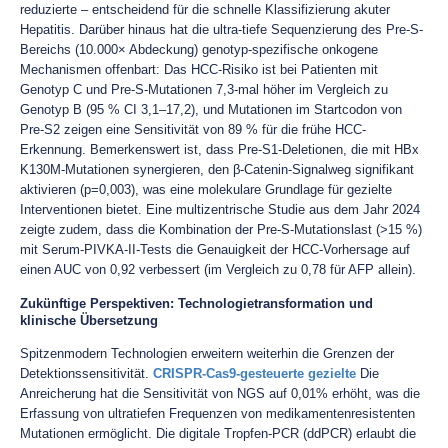
reduzierte – entscheidend für die schnelle Klassifizierung akuter
Hepatitis. Darüber hinaus hat die ultra-tiefe Sequenzierung des Pre-S-
Bereichs (10.000× Abdeckung) genotyp-spezifische onkogene
Mechanismen offenbart: Das HCC-Risiko ist bei Patienten mit
Genotyp C und Pre-S-Mutationen 7,3-mal höher im Vergleich zu
Genotyp B (95 % CI 3,1–17,2), und Mutationen im Startcodon von
Pre-S2 zeigen eine Sensitivität von 89 % für die frühe HCC-
Erkennung. Bemerkenswert ist, dass Pre-S1-Deletionen, die mit HBx
K130M-Mutationen synergieren, den β-Catenin-Signalweg signifikant
aktivieren (p=0,003), was eine molekulare Grundlage für gezielte
Interventionen bietet. Eine multizentrische Studie aus dem Jahr 2024
zeigte zudem, dass die Kombination der Pre-S-Mutationslast (>15 %)
mit Serum-PIVKA-II-Tests die Genauigkeit der HCC-Vorhersage auf
einen AUC von 0,92 verbessert (im Vergleich zu 0,78 für AFP allein).
Zukünftige Perspektiven: Technologietransformation und
klinische Übersetzung
Spitzenmodern Technologien erweitern weiterhin die Grenzen der
Detektionssensitivität.
CRISPR-Cas9-gesteuerte gezielte
Die
Anreicherung hat die Sensitivität von NGS auf 0,01% erhöht, was die
Erfassung von ultratiefen Frequenzen von medikamentenresistenten
Mutationen ermöglicht. Die digitale Tropfen-PCR (ddPCR) erlaubt die