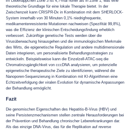
im Leberläppchen Zone 3 ist 4,7-mal höher als in Zone 1, was eine
theoretische Grundlage für eine lokale Therapie bietet. In der
Zwischenzeit kann CRISPR-Dx in Kombination mit dem SHERLOCK-
System innerhalb von 30 Minuten 0,1% niedrigfrequente,
medikamentenresistente Mutationen nachweisen (Spezifität 99,8%),
was die Effizienz der klinischen Entscheidungsfindung erheblich
verbessert. Zukünftige genetische Tests werden über die
Virusüberwachung hinausgehen und die immunologischen Merkmale
des Wirts, die epigenetische Regulation und andere multidimensionale
Daten integrieren, um personalisierte Behandlungsstrategien zu
entwickeln. Beispielsweise kann die Einzelzell-ATAC-seq die
Chromatinzugänglichkeit von cccDNA analysieren, um potenzielle
epigenetische therapeutische Ziele zu identifizieren, während die
Nanoporen-Sequenzierung in Kombination mit KI-Algorithmen eine
Echtzeitverfolgung der viralen Evolution für dynamische Anpassungen
der Behandlung ermöglicht.
Fazit
Die genomischen Eigenschaften des Hepatitis-B-Virus (HBV) und
seine Persistenzmechanismen stellen zentrale Herausforderungen bei
der Prävention und Behandlung chronischer Lebererkrankungen dar.
Als das einzige DNA-Virus, das für die Replikation auf reverse