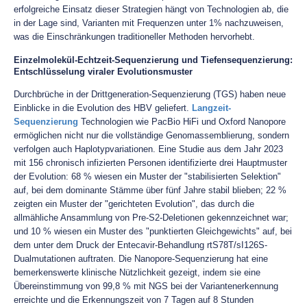
erfolgreiche Einsatz dieser Strategien hängt von Technologien ab, die
in der Lage sind, Varianten mit Frequenzen unter 1% nachzuweisen,
was die Einschränkungen traditioneller Methoden hervorhebt.
Einzelmolekül-Echtzeit-Sequenzierung und Tiefensequenzierung:
Entschlüsselung viraler Evolutionsmuster
Durchbrüche in der Drittgeneration-Sequenzierung (TGS) haben neue
Einblicke in die Evolution des HBV geliefert.
Langzeit-
Sequenzierung
Technologien wie PacBio HiFi und Oxford Nanopore
ermöglichen nicht nur die vollständige Genomassemblierung, sondern
verfolgen auch Haplotypvariationen. Eine Studie aus dem Jahr 2023
mit 156 chronisch infizierten Personen identifizierte drei Hauptmuster
der Evolution: 68 % wiesen ein Muster der "stabilisierten Selektion"
auf, bei dem dominante Stämme über fünf Jahre stabil blieben; 22 %
zeigten ein Muster der "gerichteten Evolution", das durch die
allmähliche Ansammlung von Pre-S2-Deletionen gekennzeichnet war;
und 10 % wiesen ein Muster des "punktierten Gleichgewichts" auf, bei
dem unter dem Druck der Entecavir-Behandlung rtS78T/sI126S-
Dualmutationen auftraten. Die Nanopore-Sequenzierung hat eine
bemerkenswerte klinische Nützlichkeit gezeigt, indem sie eine
Übereinstimmung von 99,8 % mit NGS bei der Variantenerkennung
erreichte und die Erkennungszeit von 7 Tagen auf 8 Stunden