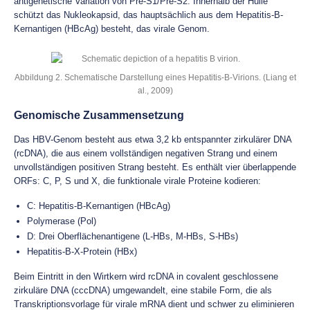
antigenetische Variation von Pre-S1/Pre-S2. Innerhalb der Hülle
schützt das Nukleokapsid, das hauptsächlich aus dem Hepatitis-B-
Kernantigen (HBcAg) besteht, das virale Genom.
Abbildung 2. Schematische Darstellung eines Hepatitis-B-Virions. (Liang et
al., 2009)
Genomische Zusammensetzung
Das HBV-Genom besteht aus etwa 3,2 kb entspannter zirkulärer DNA
(rcDNA), die aus einem vollständigen negativen Strang und einem
unvollständigen positiven Strang besteht. Es enthält vier überlappende
ORFs: C, P, S und X, die funktionale virale Proteine kodieren:
C: Hepatitis-B-Kernantigen (HBcAg)
Polymerase (Pol)
D: Drei Oberflächenantigene (L-HBs, M-HBs, S-HBs)
Hepatitis-B-X-Protein (HBx)
Beim Eintritt in den Wirtkern wird rcDNA in covalent geschlossene
zirkuläre DNA (cccDNA) umgewandelt, eine stabile Form, die als
Transkriptionsvorlage für virale mRNA dient und schwer zu eliminieren