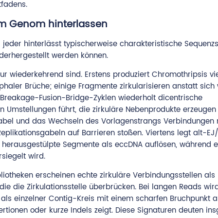
tfadens.
im Genom hinterlassen
der hinterlässt typischerweise charakteristische Sequenzs
derhergestellt werden können.
ur wiederkehrend sind. Erstens produziert Chromothripsis vi
aler Brüche; einige Fragmente zirkularisieren anstatt sich 
i Breakage-Fusion-Bridge-Zyklen wiederholt dicentrische
Umstellungen führt, die zirkuläre Nebenprodukte erzeugen
sgabel und das Wechseln des Vorlagenstrangs Verbindungen 
eplikationsgabeln auf Barrieren stoßen. Viertens legt alt-E
n herausgestülpte Segmente als eccDNA auflösen, während e
iegelt wird.
bliotheken erscheinen echte zirkuläre Verbindungsstellen als
e die Zirkulationsstelle überbrücken. Bei langen Reads wir
s einzelner Contig-Kreis mit einem scharfen Bruchpunkt au
ertionen oder kurze Indels zeigt. Diese Signaturen deuten i