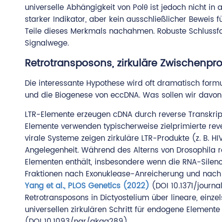
universelle Abhängigkeit von Polθ ist jedoch nicht i
starker Indikator, aber kein ausschließlicher Beweis
Teile dieses Merkmals nachahmen. Robuste Schlussfo
Signalwege.
Retrotransposons, zirkuläre Zwischenpro
Die interessante Hypothese wird oft dramatisch formu
und die Biogenese von eccDNA. Was sollen wir davon
LTR-Elemente erzeugen cDNA durch reverse Transkript
Elemente verwenden typischerweise zielprimierte rev
virale Systeme zeigen zirkuläre LTR-Produkte (z. B. 
Angelegenheit. Während des Alterns von Drosophila r
Elementen enthält, insbesondere wenn die RNA-Silenci
Fraktionen nach Exonuklease-Anreicherung und nach 
Yang et al., PLOS Genetics (2022)
(DOI 10.1371/journa
Retrotransposons in Dictyostelium über lineare, einz
universellen zirkulären Schritt für endogene Elemente 
(DOI 10.1093/nar/gkaa289).