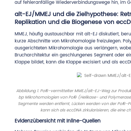
auf fehleranfällige Wiederverbindungswege hin, im 
alt-EJ/MMEJ und die Zielhypothese: Re
Replikation und die Biogenese von ecc
MMEJ, häufig austauschbar mit alt-EJ diskutiert, be
kurze Abschnitte von Mikrohomologie freizulegen. Po
ausgerichteten Mikrohomologie aus verlängern, wobei
Brucharchitektur ein geschlungenes Segment oder ein
Klappe bildet, kann die Klappe excisiert und als eccDN
Abbildung 1. Polθ-vermittelter MMEJ/alt-EJ-Weg zur Produk
bp Mikrohomo­logien von Polθ (Helikase- und Polymerase-
Segmente werden entfernt, Lücken werden von der Polθ-Poly
kann sich als eccDNA zirkularisieren, die eine
Evidenzübersicht mit Inline-Quellen