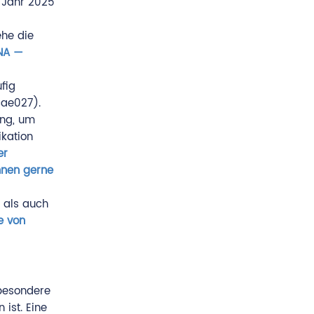
 Jahr 2025
ehe die
DNA —
fig
cae027).
ung, um
ikation
er
hnen gerne
 als auch
te von
sbesondere
ist. Eine