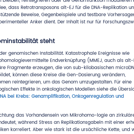
en bleiben, reintegrieren oder die Genomfunktion modulieren 
Idee, dass Retrotransposons alt-EJ für die DNA-Replikation u
tützende Beweise, Gegenbeispiele und testbare Vorhersage
imenteller Anker dient. Der Inhalt ist nur für Forschungsz
instabilität steht
er genomischen Instabilität. Katastrophale Ereignisse wie
rohomologievermittelte Endverknüpfung (MMEJ, auch als alt-
uläre Fragmente erzeugen, die von sub-kilobasischen microDN
ldet, können diese Kreise die Gen-Dosierung verändern,
osomen reintegrieren, um das Genom umzugestalten. Für eine
ischen Effekte in onkologischen Modellen siehe die Übersi
NA bei Krebs: Genamplifikation, Onkogenregulation und
chtung das Vorhandensein von Mikrohomo-logie an zirkulär
ndeutet, während Stress an Replikationsgabeln mit einer erh
 korreliert. Aber wie stark ist die ursächliche Kette, und