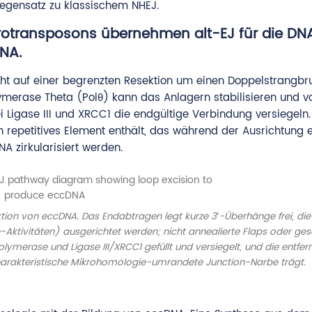
Gegensatz zu klassischem NHEJ.
trotransposons übernehmen alt-EJ für die DN
DNA.
ruht auf einer begrenzten Resektion um einen Doppelstrangb
lymerase Theta (Polθ) kann das Anlagern stabilisieren und v
 Ligase III und XRCC1 die endgültige Verbindung versiegeln
 repetitives Element enthält, das während der Ausrichtung 
A zirkularisiert werden.
tion von eccDNA. Das Endabtragen legt kurze 3′-Überhänge frei, die
Aktivitäten) ausgerichtet werden; nicht annealierte Flaps oder ge
merase und Ligase III/XRCC1 gefüllt und versiegelt, und die entfern
 charakteristische Mikrohomo­logie-umrandete Junction-Narbe trägt.