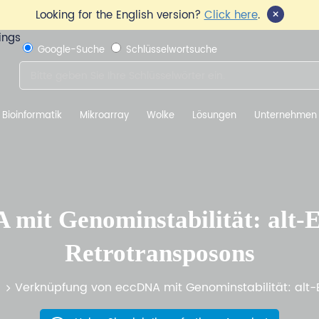
×
Looking for the English version?
Click here
.
Google-Suche
Schlüsselwortsuche
Bioinformatik
Mikroarray
Wolke
Lösungen
Unternehmen
mit Genominstabilität: alt-EJ
Retrotransposons
Verknüpfung von eccDNA mit Genominstabilität: alt-E