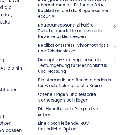
kann. Wir
übernehmen alt-EJ für die DNA-
nd die
Replikation und die Biogenese von
n dar,
eccDNA.
wecke
Retrotransposons, zirkuläre
Zwischenprodukte und was die
Beweise wirklich zeigen
Replikationsstress, Chromothripsis
und Zirkelschicksal
Drosophila-Embryogenese als
EJ
Testumgebung für Mechanismus
As bis hin
und Messung
Bioinformatik und Berichtstandards
für wiederholungsreiche Kreise
cht über
Offene Fragen und testbare
Vorhersagen bei Fliegen
Die Hypothese in Perspektive
setzen
en
öhten
Eine abschließende, RUO-
freundliche Option
 wo passen