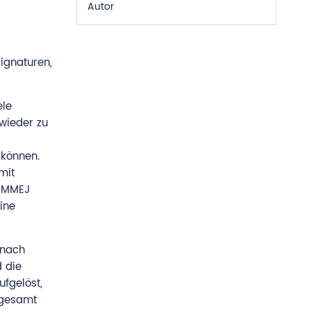
Autor
ignaturen,
ele
wieder zu
 können.
mit
J/MMEJ
ine
 nach
d die
fgelöst,
nsgesamt