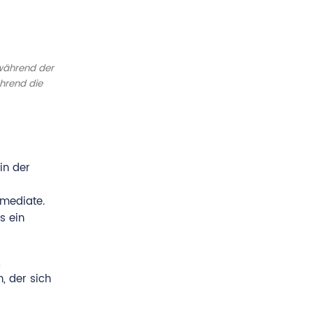
während der
hrend die
in der
rmediate.
s ein
,
, der sich