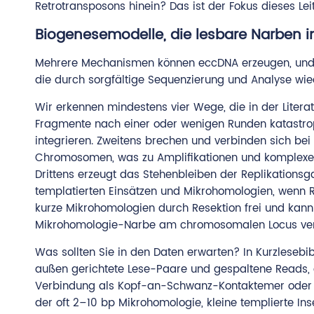
Retrotransposons hinein? Das ist der Fokus dieses Lei
Biogenesemodelle, die lesbare Narben 
Mehrere Mechanismen können eccDNA erzeugen, und je
die durch sorgfältige Sequenzierung und Analyse wie
Wir erkennen mindestens vier Wege, die in der Literat
Fragmente nach einer oder wenigen Runden katastroph
integrieren. Zweitens brechen und verbinden sich be
Chromosomen, was zu Amplifikationen und komplexen 
Drittens erzeugt das Stehenbleiben der Replikation
templatierten Einsätzen und Mikrohomologien, wenn R
kurze Mikrohomologien durch Resektion frei und kan
Mikrohomologie-Narbe am chromosomalen Locus vers
Was sollten Sie in den Daten erwarten? In Kurzlesebi
außen gerichtete Lese-Paare und gespaltene Reads, di
Verbindung als Kopf-an-Schwanz-Kontaktemer oder al
der oft 2–10 bp Mikrohomologie, kleine templierte Ins