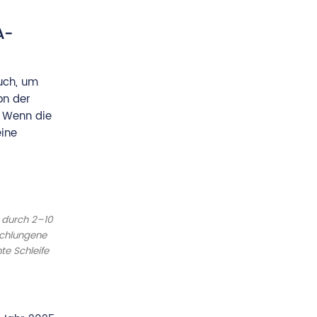
A-
ruch, um
on der
. Wenn die
eine
 durch 2–10
schlungene
te Schleife