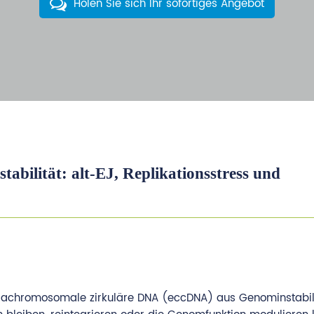
Holen Sie sich Ihr sofortiges Angebot
bilität: alt-EJ, Replikationsstress und
 extrachromosomale zirkuläre DNA (eccDNA) aus Genominstabil