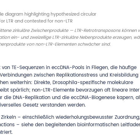
ittene zirkuläre Zwischenprodukte — LTR-Retrotransposons können 
tion ein- und zweizellige LTR-zirkuläre Nebenprodukte erzeugen, wä
ischenprodukte von non-LTR-Elementen schwächer sind.
von TE-Sequenzen in eccDNA-Pools in Fliegen, die häufige
erbindungen zwischen Replikationsstress und Kreisbildung 
n weiterhin: Direkte, Drosophila-spezifische molekulare
ibt spärlich; non-LTR-Elemente bevorzugen oft lineare Inte
für die DNA-Replikation und die eccDNA-Biogenese kapern, al
iverselles Gesetz verstanden werden.
Zirkeln – einschließlich wiederholungsbewusster Zuordnung
ctions – siehe den begleitenden bioinformatischen Leitfaden
riert.