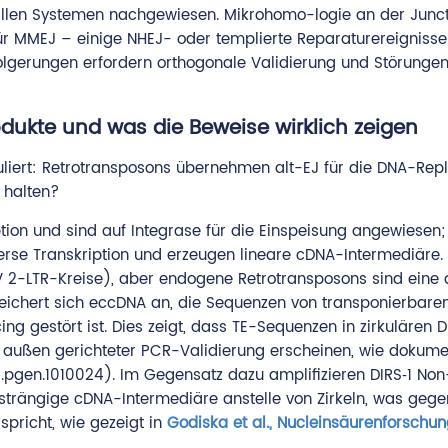
n allen Systemen nachgewiesen. Mikrohomo-logie an der Juncti
 für MMEJ – einige NHEJ- oder templierte Reparaturereigniss
lgerungen erfordern orthogonale Validierung und Störungen
dukte und was die Beweise wirklich zeigen
liert: Retrotransposons übernehmen alt-EJ für die DNA-Repl
 halten?
ion und sind auf Integrase für die Einspeisung angewiesen
erse Transkription und erzeugen lineare cDNA-Intermediäre. 
HIV 2-LTR-Kreise), aber endogene Retrotransposons sind eine
eichert sich eccDNA an, die Sequenzen von transponierbare
ng gestört ist. Dies zeigt, dass TE-Sequenzen in zirkulären 
außen gerichteter PCR-Validierung erscheinen, wie dokumen
l.pgen.1010024). Im Gegensatz dazu amplifizieren DIRS‑1 Non
elsträngige cDNA-Intermediäre anstelle von Zirkeln, was gege
spricht, wie gezeigt in
Godiska et al., Nucleinsäurenforschu