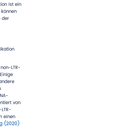
on ist ein
e können
 der
ikation
; non-LTR-
Einige
 andere
n
DNA-
tiert von
-LTR-
n einen
ng (2020)