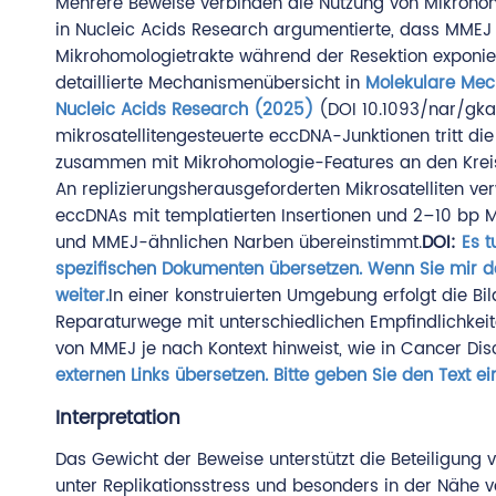
Mehrere Beweise verbinden die Nutzung von Mikroho
in Nucleic Acids Research argumentierte, dass MMEJ e
Mikrohomologietrakte während der Resektion exponier
detaillierte Mechanismenübersicht in
Molekulare Mec
Nucleic Acids Research (2025)
(DOI 10.1093/nar/gka
mikrosatellitengesteuerte eccDNA-Junktionen tritt d
zusammen mit Mikrohomologie-Features an den Kreis
An replizierungsherausgeforderten Mikrosatelliten v
eccDNAs mit templatierten Insertionen und 2–10 bp Mi
und MMEJ-ähnlichen Narben übereinstimmt.
DOI:
Es t
spezifischen Dokumenten übersetzen. Wenn Sie mir de
weiter.
In einer konstruierten Umgebung erfolgt die Bi
Reparaturwege mit unterschiedlichen Empfindlichkeit
von MMEJ je nach Kontext hinweist, wie in Cancer Di
externen Links übersetzen. Bitte geben Sie den Text e
Interpretation
Das Gewicht der Beweise unterstützt die Beteiligung
unter Replikationsstress und besonders in der Nähe 