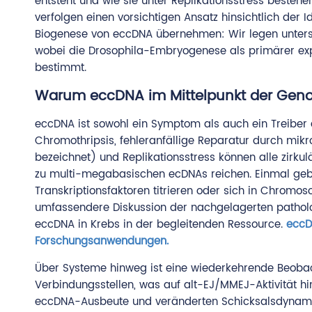
entsteht und wie sie unter Replikationsstress besteh
verfolgen einen vorsichtigen Ansatz hinsichtlich der 
Biogenese von eccDNA übernehmen: Wir legen unters
wobei die Drosophila-Embryogenese als primärer exper
bestimmt.
Warum eccDNA im Mittelpunkt der Genom
eccDNA ist sowohl ein Symptom als auch ein Treiber d
Chromothripsis, fehleranfällige Reparatur durch mik
bezeichnet) und Replikationsstress können alle zirk
zu multi-megabasischen ecDNAs reichen. Einmal gebi
Transkriptionsfaktoren titrieren oder sich in Chrom
umfassendere Diskussion der nachgelagerten patholog
eccDNA in Krebs in der begleitenden Ressource.
eccD
Forschungsanwendungen.
Über Systeme hinweg ist eine wiederkehrende Beoba
Verbindungsstellen, was auf alt-EJ/MMEJ-Aktivität hi
eccDNA-Ausbeute und veränderten Schicksalsdynamiken