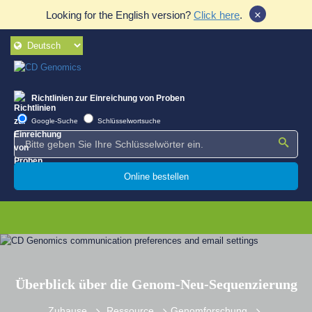
×
Looking for the English version?
Click here
.
Richtlinien zur Einreichung von Proben
Google-Suche
Schlüsselwortsuche
Online bestellen
Überblick über die Genom-Neu-Sequenzierung
Zuhause
Ressource
Genomforschung