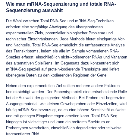
Wie man mRNA-Sequenzierung und totale RNA-
Sequenzierung auswählt
Die Wahl zwischen Total RNA-Seq und mRNA-Seq-Techniken
erfordert eine sorgfältige Abwägung des übergeordneten
experimentellen Ziels, potenzieller biologischer Probleme und
technischer Einschränkungen. Jede Methode bietet einzigartige Vor-
und Nachteile. Total RNA-Seq ermöglicht die umfassendste Analyse
des Transkriptoms, indem sie alle im Sample vorhandenen RNA-
Spezies erfasst, einschließlich nicht-kodierender RNAs und Varianten
des alternativen Spleißens. Im Gegensatz dazu konzentriert sich
mRNA-Seq speziell auf protein-kodierende Transkripte und liefert
überlegene Daten zu den kodierenden Regionen der Gene.
Neben dem experimentellen Ziel sollten mehrere andere Faktoren
berücksichtigt werden. Der Probentyp spielt eine entscheidende Rolle
bei der Auswahl der geeigneten Methode. Bei Proben mit begrenztem
Ausgangsmaterial, wie kleinen Gewebeproben oder Einzelzellen, wird
häufig mRNA-Seq bevorzugt, da es eine höhere Sensitivität aufweist
und mit geringen Eingabemengen arbeiten kann. Total RNA-Seq
hingegen ist vielseitiger und kann ein breiteres Spektrum an
Probentypen verarbeiten, einschließlich degradierter oder teilweise
fragmentierter RNA.