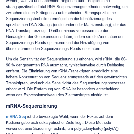
werden, was zu überlappenden Regionen führt. Folglich sind
strangspezifische Total-RNA-Sequenzierungsmethoden notwendig, um
zwischen diesen Strängen zu unterscheiden. Strangspezifische
Sequenzierungstechniken ermöglichen die Identifizierung des
spezifischen DNA-Strangs (codierender oder Matrizenstrang), der das
RNA-Transkript erzeugt. Darüber hinaus verbessern sie die
Genauigkeit der Genexpressionsdaten, indem sie die Annotation der
Sequenzierungs-Reads optimieren und die Hinzufügung von
übereinstimmenden Sequenzierungs-Reads erleichtern.
Um die Sensitivität der Sequenzierung zu erhöhen, wird rRNA, die 80-
90 % der gesamten RNA ausmacht, typischerweise durch Debiasing
entfernt. Die Eliminierung von rRNA-Transkripten ermöglicht eine
höhere Konzentration von Sequenzierungsreads auf den gewünschten
Transkripten, wodurch die Sensitivität des Sequenzierungsprozesses
erhöht wird. Die Entfernung von rRNA ist besonders entscheidend,
wenn das Expressionsniveau des Zieltranskripts niedrig ist.
mRNA-Sequenzierung
mRNA-Seq
ist die bevorzugte Wahl, wenn der Fokus auf dem
Kodierungsbereich eukaryotischer Ziele liegt. Diese Methode
verwendet eine Screening-Technik, um poly(adenylierte) (poly(A))