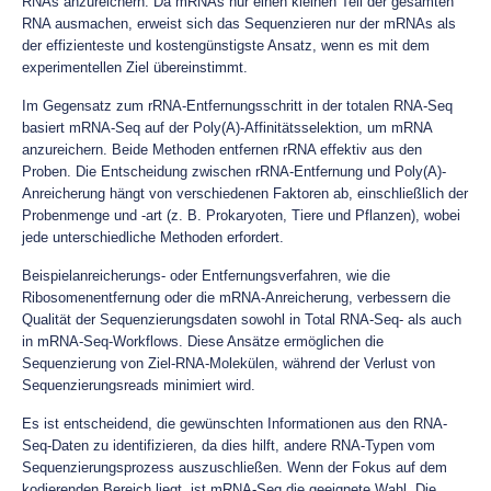
RNAs anzureichern. Da mRNAs nur einen kleinen Teil der gesamten
RNA ausmachen, erweist sich das Sequenzieren nur der mRNAs als
der effizienteste und kostengünstigste Ansatz, wenn es mit dem
experimentellen Ziel übereinstimmt.
Im Gegensatz zum rRNA-Entfernungsschritt in der totalen RNA-Seq
basiert mRNA-Seq auf der Poly(A)-Affinitätsselektion, um mRNA
anzureichern. Beide Methoden entfernen rRNA effektiv aus den
Proben. Die Entscheidung zwischen rRNA-Entfernung und Poly(A)-
Anreicherung hängt von verschiedenen Faktoren ab, einschließlich der
Probenmenge und -art (z. B. Prokaryoten, Tiere und Pflanzen), wobei
jede unterschiedliche Methoden erfordert.
Beispielanreicherungs- oder Entfernungsverfahren, wie die
Ribosomenentfernung oder die mRNA-Anreicherung, verbessern die
Qualität der Sequenzierungsdaten sowohl in Total RNA-Seq- als auch
in mRNA-Seq-Workflows. Diese Ansätze ermöglichen die
Sequenzierung von Ziel-RNA-Molekülen, während der Verlust von
Sequenzierungsreads minimiert wird.
Es ist entscheidend, die gewünschten Informationen aus den RNA-
Seq-Daten zu identifizieren, da dies hilft, andere RNA-Typen vom
Sequenzierungsprozess auszuschließen. Wenn der Fokus auf dem
kodierenden Bereich liegt, ist mRNA-Seq die geeignete Wahl. Die