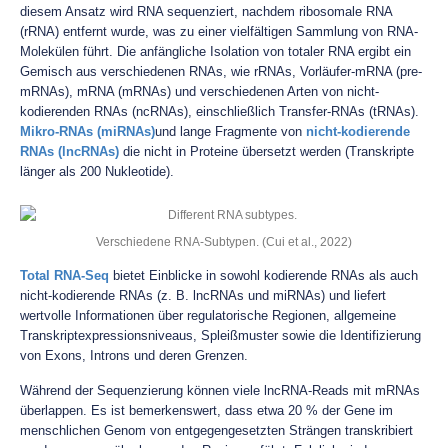
diesem Ansatz wird RNA sequenziert, nachdem ribosomale RNA
(rRNA) entfernt wurde, was zu einer vielfältigen Sammlung von RNA-
Molekülen führt. Die anfängliche Isolation von totaler RNA ergibt ein
Gemisch aus verschiedenen RNAs, wie rRNAs, Vorläufer-mRNA (pre-
mRNAs), mRNA (mRNAs) und verschiedenen Arten von nicht-
kodierenden RNAs (ncRNAs), einschließlich Transfer-RNAs (tRNAs).
Mikro-RNAs (miRNAs)
und lange Fragmente von
nicht-kodierende
RNAs (lncRNAs)
die nicht in Proteine übersetzt werden (Transkripte
länger als 200 Nukleotide).
Verschiedene RNA-Subtypen. (Cui et al., 2022)
Total RNA-Seq
bietet Einblicke in sowohl kodierende RNAs als auch
nicht-kodierende RNAs (z. B. lncRNAs und miRNAs) und liefert
wertvolle Informationen über regulatorische Regionen, allgemeine
Transkriptexpressionsniveaus, Spleißmuster sowie die Identifizierung
von Exons, Introns und deren Grenzen.
Während der Sequenzierung können viele lncRNA-Reads mit mRNAs
überlappen. Es ist bemerkenswert, dass etwa 20 % der Gene im
menschlichen Genom von entgegengesetzten Strängen transkribiert