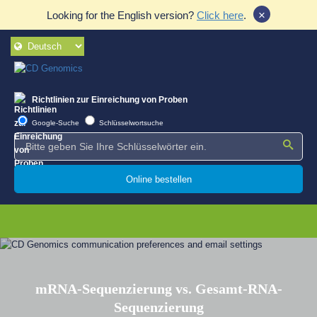
×
Looking for the English version?
Click here
.
Richtlinien zur Einreichung von Proben
Google-Suche
Schlüsselwortsuche
Online bestellen
mRNA-Sequenzierung vs. Gesamt-RNA-
Sequenzierung