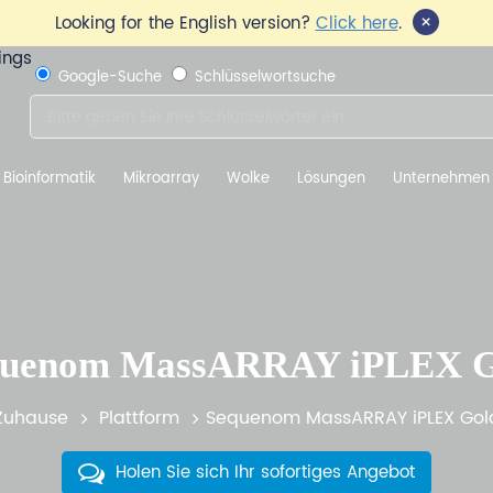
×
Looking for the English version?
Click here
.
Google-Suche
Schlüsselwortsuche
Bioinformatik
Mikroarray
Wolke
Lösungen
Unternehmen
quenom MassARRAY iPLEX G
Zuhause
Plattform
Sequenom MassARRAY iPLEX Gol
Holen Sie sich Ihr sofortiges Angebot