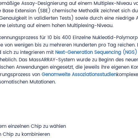
nemäßige Assay-Designierung auf einem Multiplex-Niveau von
gle Base Extension (SBE) chemische Methodik zeichnet sich d
enauigkeit in validierten Tests) sowie durch eine niedrige A
ene Leistung auf einem hohen Multiplexing-Niveau.
ennungsprozess für 10 bis 400 Einzelne Nukleotid-Polymorp
 von wenigen bis zu mehreren Hunderten pro Tag reichen. Es
d sich zu integrieren mit
Next-Generation Sequencing (NGS)
erheblich. Das MassARRAY-System wurde zu Beginn des neuen
ischen Anwendungen eingesetzt, die jeweils ihre eigenen K
erungsprozess von
Genomweite Assoziationsstudien
komplexe
omatischen Mutationen.
inem einzelnen Chip zu wählen
en Chip zu kombinieren