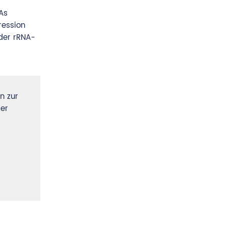
As
ression
 der rRNA-
n zur
rer