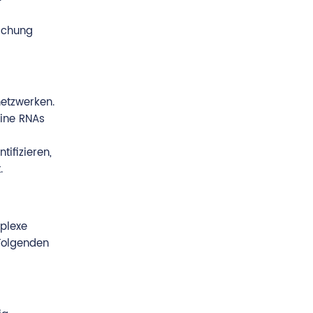
achung
netzwerken.
eine RNAs
tifizieren,
.
mplexe
 Folgenden