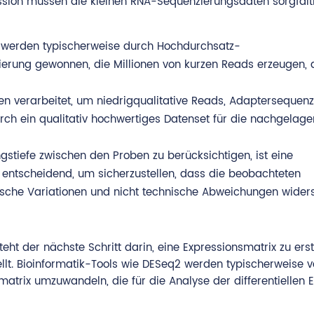
ession müssen die kleinen RNA-Sequenzierungsdaten sorgfält
 werden typischerweise durch Hochdurchsatz-
erung gewonnen, die Millionen von kurzen Reads erzeugen, d
n verarbeitet, um niedrigqualitative Reads, Adaptersequen
ch ein qualitativ hochwertiges Datenset für die nachgelage
stiefe zwischen den Proben zu berücksichtigen, ist eine
st entscheidend, um sicherzustellen, dass die beobachteten
ische Variationen und nicht technische Abweichungen widers
eht der nächste Schritt darin, eine Expressionsmatrix zu erst
ellt. Bioinformatik-Tools wie DESeq2 werden typischerweise 
atrix umzuwandeln, die für die Analyse der differentiellen 