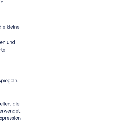
ig
ie kleine
zen und
rte
piegeln.
ellen, die
verwendet,
Expression