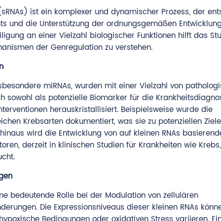
(sRNAs) ist ein komplexer und dynamischer Prozess, der en
chts und die Unterstützung der ordnungsgemäßen Entwicklun
ligung an einer Vielzahl biologischer Funktionen hilft das S
hanismen der Genregulation zu verstehen.
n
sbesondere miRNAs, wurden mit einer Vielzahl von patholog
 sowohl als potenzielle Biomarker für die Krankheitsdiagno
terventionen herauskristallisiert. Beispielsweise wurde die
ichen Krebsarten dokumentiert, was sie zu potenziellen Ziele
 hinaus wird die Entwicklung von auf kleinen RNAs basierend
ren, derzeit in klinischen Studien für Krankheiten wie Krebs,
cht.
ngen
ine bedeutende Rolle bei der Modulation von zellulären
erungen. Die Expressionsniveaus dieser kleinen RNAs könne
hypoxische Bedingungen oder oxidativen Stress variieren. Ei