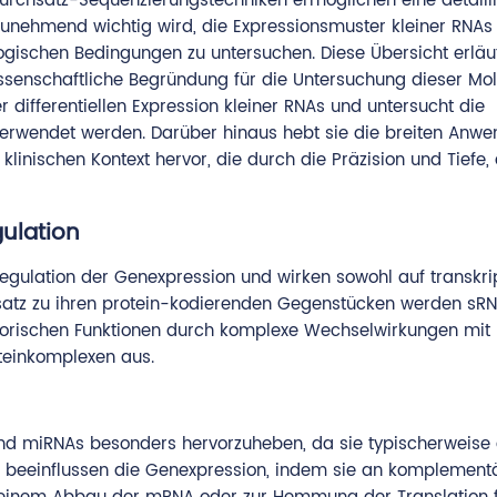
durchsatz-Sequenzierungstechniken ermöglichen eine detailli
 zunehmend wichtig wird, die Expressionsmuster kleiner RNA
ogischen Bedingungen zu untersuchen. Diese Übersicht erläut
wissenschaftliche Begründung für die Untersuchung dieser Mol
r differentiellen Expression kleiner RNAs und untersucht die
 verwendet werden. Darüber hinaus hebt sie die breiten Anw
inischen Kontext hervor, die durch die Präzision und Tiefe, 
gulation
Regulation der Genexpression und wirken sowohl auf transkri
satz zu ihren protein-kodierenden Gegenstücken werden sRNA
latorischen Funktionen durch komplexe Wechselwirkungen mit
einkomplexen aus.
ind miRNAs besonders hervorzuheben, da sie typischerweise
e beeinflussen die Genexpression, indem sie an komplement