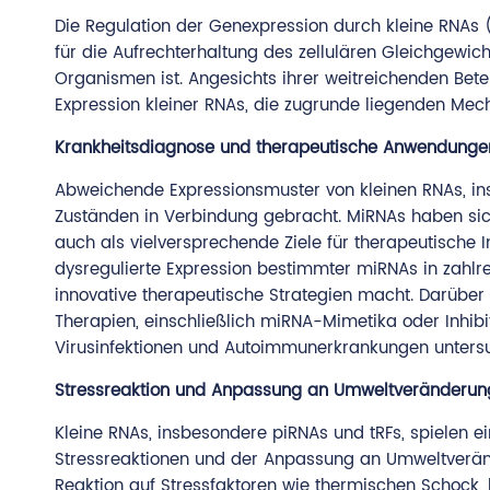
Die Regulation der Genexpression durch kleine RNAs 
für die Aufrechterhaltung des zellulären Gleichgewi
Organismen ist. Angesichts ihrer weitreichenden Betei
Expression kleiner RNAs, die zugrunde liegenden Mec
Krankheitsdiagnose und therapeutische Anwendunge
Abweichende Expressionsmuster von kleinen RNAs, in
Zuständen in Verbindung gebracht. MiRNAs haben sich
auch als vielversprechende Ziele für therapeutische In
dysregulierte Expression bestimmter miRNAs in zahlre
innovative therapeutische Strategien macht. Darüber
Therapien, einschließlich miRNA-Mimetika oder Inhibito
Virusinfektionen und Autoimmunerkrankungen untersu
Stressreaktion und Anpassung an Umweltveränderu
Kleine RNAs, insbesondere piRNAs und tRFs, spielen e
Stressreaktionen und der Anpassung an Umweltveränd
Reaktion auf Stressfaktoren wie thermischen Schock, 