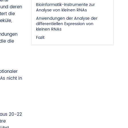
erte
Bioinformatik-Instrumente zur
s und deren
Analyse von kleinen RNAs
ert die
Anwendungen der Analyse der
eküle,
differentiellen Expression von
kleinen RNAs
endungen
Fazit
die die
ptionaler
s nicht in
 aus 20-22
äre