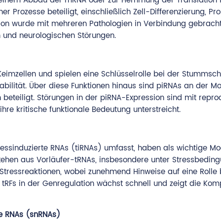
einem Abbau der mRNA oder zur Hemmung der Translation f
 Prozesse beteiligt, einschließlich Zell-Differenzierung, Prol
ion wurde mit mehreren Pathologien in Verbindung gebracht
n und neurologischen Störungen.
Keimzellen und spielen eine Schlüsselrolle bei der Stummsc
ilität. Über diese Funktionen hinaus sind piRNAs an der Mo
beteiligt. Störungen in der piRNA-Expression sind mit repro
hre kritische funktionale Bedeutung unterstreicht.
tressinduzierte RNAs (tiRNAs) umfasst, haben als wichtige M
ehen aus Vorläufer-tRNAs, insbesondere unter Stressbeding
n Stressreaktionen, wobei zunehmend Hinweise auf eine Rolle 
Fs in der Genregulation wächst schnell und zeigt die Komp
re RNAs (snRNAs)