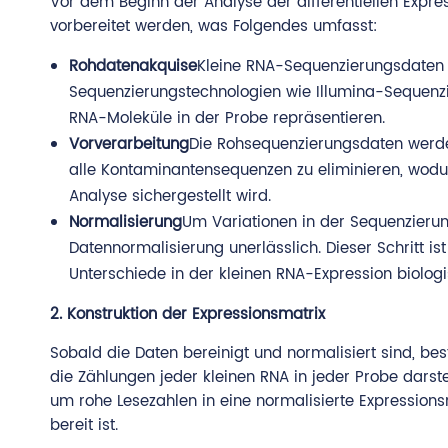
Vor dem Beginn der Analyse der differentiellen Expr
vorbereitet werden, was Folgendes umfasst:
Rohdatenakquise
Kleine RNA-Sequenzierungsdaten
Sequenzierungstechnologien wie Illumina-Sequenzi
RNA-Moleküle in der Probe repräsentieren.
Vorverarbeitung
Die Rohsequenzierungsdaten werde
alle Kontaminantensequenzen zu eliminieren, wodur
Analyse sichergestellt wird.
Normalisierung
Um Variationen in der Sequenzierung
Datennormalisierung unerlässlich. Dieser Schritt i
Unterschiede in der kleinen RNA-Expression biolog
2. Konstruktion der Expressionsmatrix
Sobald die Daten bereinigt und normalisiert sind, best
die Zählungen jeder kleinen RNA in jeder Probe darst
um rohe Lesezahlen in eine normalisierte Expressionsm
bereit ist.