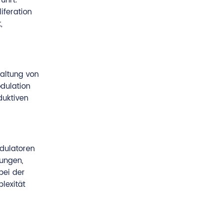
ührt.
iferation
,
haltung von
dulation
duktiven
odulatoren
ungen,
bei der
lexität