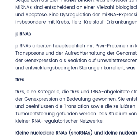
Sequenzen auf Ziel-mRNAs binden, was entweder zu 
MiRNAs sind entscheidend an einer Vielzahl biologischer
und Apoptose. Eine Dysregulation der miRNA-Express
insbesondere mit Krebs, Herz-Kreislauf-Erkrankunge
piRNAs
piRNAs arbeiten hauptsächlich mit Piwi-Proteinen in 
Transposons und der Aufrechterhaltung der Genomstab
der Genexpression als Reaktion auf Umweltstressoren 
und entwicklungsbedingten Störungen korreliert, was i
tRFs
tRFs, eine Kategorie, die tRFs und tRNA-abgeleitete s
der Genexpression an Bedeutung gewonnen. Sie entst
und beeinflussen die Translation sowie die zelluläre
Tumorentstehung gefunden werden. Das Studium von tR
kleiner RNA-regulatorischer Netzwerke.
Kleine nucleolare RNAs (snoRNAs) und kleine nukleä