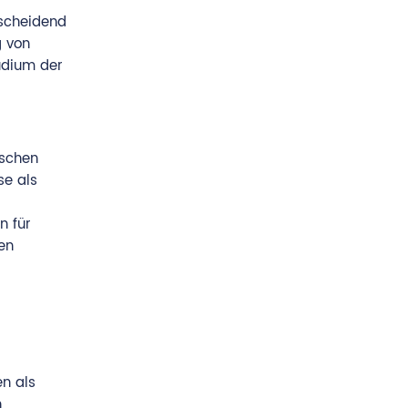
tscheidend
g von
tudium der
ischen
se als
n für
en
n als
n