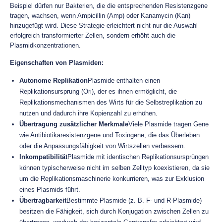
Beispiel dürfen nur Bakterien, die die entsprechenden Resistenzgene
tragen, wachsen, wenn Ampicillin (Amp) oder Kanamycin (Kan)
hinzugefügt wird. Diese Strategie erleichtert nicht nur die Auswahl
erfolgreich transformierter Zellen, sondern erhöht auch die
Plasmidkonzentrationen.
Eigenschaften von Plasmiden:
Autonome Replikation
Plasmide enthalten einen
Replikationsursprung (Ori), der es ihnen ermöglicht, die
Replikationsmechanismen des Wirts für die Selbstreplikation zu
nutzen und dadurch ihre Kopienzahl zu erhöhen.
Übertragung zusätzlicher Merkmale
Viele Plasmide tragen Gene
wie Antibiotikaresistenzgene und Toxingene, die das Überleben
oder die Anpassungsfähigkeit von Wirtszellen verbessern.
Inkompatibilität
Plasmide mit identischen Replikationsursprüngen
können typischerweise nicht im selben Zelltyp koexistieren, da sie
um die Replikationsmaschinerie konkurrieren, was zur Exklusion
eines Plasmids führt.
Übertragbarkeit
Bestimmte Plasmide (z. B. F- und R-Plasmide)
besitzen die Fähigkeit, sich durch Konjugation zwischen Zellen zu