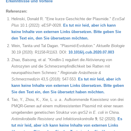
Erkenntnisse und Vorteile
Referenzen
:
Helinski, Donald R. "Eine kurze Geschichte der Plasmide."
EcoSal
Plus
10.1 (2022): eESP-0028.
Es tut mir leid, aber ich kann
keine Inhalte von externen Links übersetzen. Bitte geben Sie
den Text ein, den Sie übersetzen möchten.
Wein, Tanita und Tal Dagan. "Plasmid-Evolution."
Aktuelle Biologie
30.19 (2020): R1158-R1163. DOI:
10.1016/j.cub.2020.07.003
Zhao, Baisong, et al. "Kindlin-1 reguliert die Aktivierung von
Astrozyten und die Schmerzempfindlichkeit bei Ratten mit
neuropathischem Schmerz."
Regionale Anästhesie &
Schmerzmedizin
43,5 (2018): 547-553.
Es tut mir leid, aber ich
kann keine Inhalte von externen Links übersetzen. Bitte geben
Sie den Text ein, den Sie übersetzt haben möchten.
Tao, Y., Zhou, K., Xie, L.
u. a.
. Aufkommende Koexistenz von drei
PMQR-Genen auf einem multiresistenten Plasmid mit einer neuen
umgebenden genetischen Struktur von
qnrS2
in
E. coli
in China.
Antimikrobielle Resistenz und Infektionskontrolle
9
, 52 (2020).
Es
tut mir leid, aber ich kann keine Inhalte von externen Links