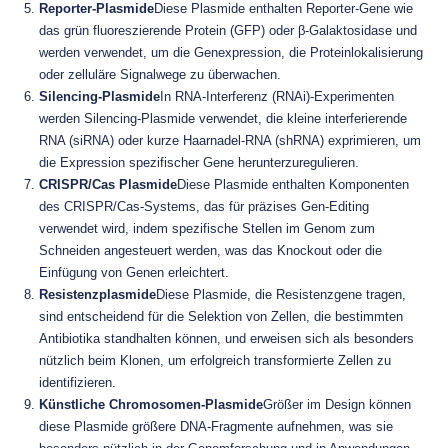
Reporter-Plasmide
Diese Plasmide enthalten Reporter-Gene wie
das grün fluoreszierende Protein (GFP) oder β-Galaktosidase und
werden verwendet, um die Genexpression, die Proteinlokalisierung
oder zelluläre Signalwege zu überwachen.
Silencing-Plasmide
In RNA-Interferenz (RNAi)-Experimenten
werden Silencing-Plasmide verwendet, die kleine interferierende
RNA (siRNA) oder kurze Haarnadel-RNA (shRNA) exprimieren, um
die Expression spezifischer Gene herunterzuregulieren.
CRISPR/Cas Plasmide
Diese Plasmide enthalten Komponenten
des CRISPR/Cas-Systems, das für präzises Gen-Editing
verwendet wird, indem spezifische Stellen im Genom zum
Schneiden angesteuert werden, was das Knockout oder die
Einfügung von Genen erleichtert.
Resistenzplasmide
Diese Plasmide, die Resistenzgene tragen,
sind entscheidend für die Selektion von Zellen, die bestimmten
Antibiotika standhalten können, und erweisen sich als besonders
nützlich beim Klonen, um erfolgreich transformierte Zellen zu
identifizieren.
Künstliche Chromosomen-Plasmide
Größer im Design können
diese Plasmide größere DNA-Fragmente aufnehmen, was sie