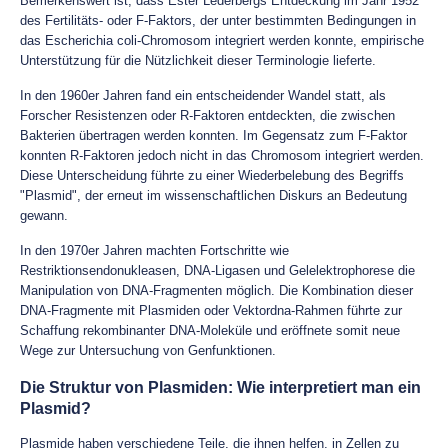
Bemerkenswert ist, dass Ester Lederbergs Entdeckung im Jahr 1952
des Fertilitäts- oder F-Faktors, der unter bestimmten Bedingungen in
das Escherichia coli-Chromosom integriert werden konnte, empirische
Unterstützung für die Nützlichkeit dieser Terminologie lieferte.
In den 1960er Jahren fand ein entscheidender Wandel statt, als
Forscher Resistenzen oder R-Faktoren entdeckten, die zwischen
Bakterien übertragen werden konnten. Im Gegensatz zum F-Faktor
konnten R-Faktoren jedoch nicht in das Chromosom integriert werden.
Diese Unterscheidung führte zu einer Wiederbelebung des Begriffs
"Plasmid", der erneut im wissenschaftlichen Diskurs an Bedeutung
gewann.
In den 1970er Jahren machten Fortschritte wie
Restriktionsendonukleasen, DNA-Ligasen und Gelelektrophorese die
Manipulation von DNA-Fragmenten möglich. Die Kombination dieser
DNA-Fragmente mit Plasmiden oder Vektordna-Rahmen führte zur
Schaffung rekombinanter DNA-Moleküle und eröffnete somit neue
Wege zur Untersuchung von Genfunktionen.
Die Struktur von Plasmiden: Wie interpretiert man ein
Plasmid?
Plasmide haben verschiedene Teile, die ihnen helfen, in Zellen zu