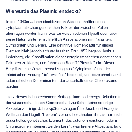
übertragen, wodurch der horizontale Gentransfer erleichtert wird.
Wie wurde das Plasmid entdeckt?
In den 1940er Jahren identifizierten Wissenschaftler einen
zytoplasmatischen genetischen Faktor, der zwischen Zellen
übertragen werden kann, was zu verschiedenen Hypothesen über
seine Natur führte, einschließlich Assoziationen mit Parasiten,
Symbionten und Genen. Eine definitive Nomenklatur für dieses
Element blieb jedoch schwer fassbar. Erst 1952 begann Joshua
Lederberg, die Klassifikation dieser zytoplasmatischen genetischen
Faktoren zu klären, und führte den Begriff "Plasmid" ein. Dieser
Begriff ist eine Zusammensetzung aus "Zytoplasma" und der
lateinischen Endung "-id", was "es" bedeutet, und bezeichnet damit
jeden erblichen Determinanten, der außerhalb eines Chromosoms
existiert.
Trotz dieses bahnbrechenden Beitrags fand Lederbergs Definition in
der wissenschaftlichen Gemeinschaft zunächst keine sofortige
Akzeptanz. Einige Jahre später schlugen Élie Jacob und François
Wollman den Begriff "Episom" vor und beschrieben ihn als "ein nicht
essentielles genetisches Element, das autonom existieren oder in
Chromosomen integriert werden kann", was breitere Akzeptanz fand.