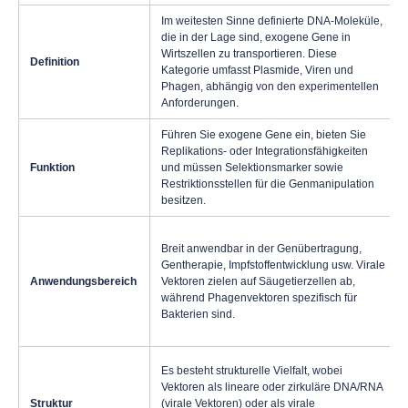
Im weitesten Sinne definierte DNA-Moleküle,
die in der Lage sind, exogene Gene in
Wirtszellen zu transportieren. Diese
Definition
Kategorie umfasst Plasmide, Viren und
Phagen, abhängig von den experimentellen
Anforderungen.
Führen Sie exogene Gene ein, bieten Sie
Replikations- oder Integrationsfähigkeiten
Funktion
und müssen Selektionsmarker sowie
Restriktionsstellen für die Genmanipulation
besitzen.
Breit anwendbar in der Genübertragung,
Gentherapie, Impfstoffentwicklung usw. Virale
Anwendungsbereich
Vektoren zielen auf Säugetierzellen ab,
während Phagenvektoren spezifisch für
Bakterien sind.
Es besteht strukturelle Vielfalt, wobei
Vektoren als lineare oder zirkuläre DNA/RNA
Struktur
(virale Vektoren) oder als virale