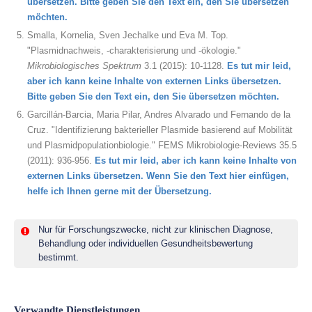
übersetzen. Bitte geben Sie den Text ein, den Sie übersetzen
möchten.
Smalla, Kornelia, Sven Jechalke und Eva M. Top.
"Plasmidnachweis, -charakterisierung und -ökologie."
Mikrobiologisches Spektrum
3.1 (2015): 10-1128.
Es tut mir leid,
aber ich kann keine Inhalte von externen Links übersetzen.
Bitte geben Sie den Text ein, den Sie übersetzen möchten.
Garcillán-Barcia, Maria Pilar, Andres Alvarado und Fernando de la
Cruz. "Identifizierung bakterieller Plasmide basierend auf Mobilität
und Plasmidpopulationbiologie." FEMS Mikrobiologie-Reviews 35.5
(2011): 936-956.
Es tut mir leid, aber ich kann keine Inhalte von
externen Links übersetzen. Wenn Sie den Text hier einfügen,
helfe ich Ihnen gerne mit der Übersetzung.
Nur für Forschungszwecke, nicht zur klinischen Diagnose,
Behandlung oder individuellen Gesundheitsbewertung
bestimmt.
Verwandte Dienstleistungen