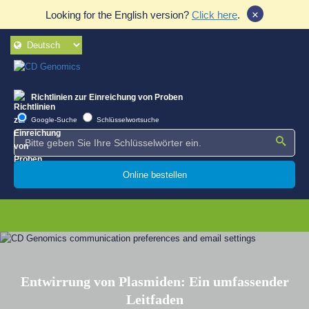
×
Looking for the English version?
Click here
.
Richtlinien zur Einreichung von Proben
Google-Suche
Schlüsselwortsuche
Online bestellen
Entwirrung von Plasmiden: Ein umfassender
Leitfaden