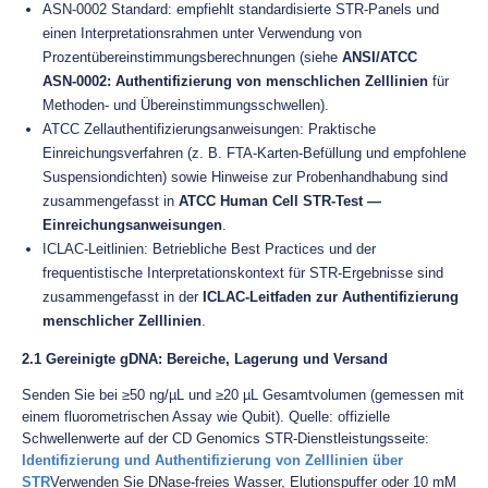
ASN‑0002 Standard: empfiehlt standardisierte STR-Panels und
einen Interpretationsrahmen unter Verwendung von
Prozentübereinstimmungsberechnungen (siehe
ANSI/ATCC
ASN‑0002: Authentifizierung von menschlichen Zelllinien
für
Methoden- und Übereinstimmungsschwellen).
ATCC Zellauthentifizierungsanweisungen: Praktische
Einreichungsverfahren (z. B. FTA-Karten-Befüllung und empfohlene
Suspensiondichten) sowie Hinweise zur Probenhandhabung sind
zusammengefasst in
ATCC Human Cell STR-Test —
Einreichungsanweisungen
.
ICLAC-Leitlinien: Betriebliche Best Practices und der
frequentistische Interpretationskontext für STR-Ergebnisse sind
zusammengefasst in der
ICLAC-Leitfaden zur Authentifizierung
menschlicher Zelllinien
.
2.1 Gereinigte gDNA: Bereiche, Lagerung und Versand
Senden Sie bei ≥50 ng/µL und ≥20 µL Gesamtvolumen (gemessen mit
einem fluorometrischen Assay wie Qubit). Quelle: offizielle
Schwellenwerte auf der CD Genomics STR-Dienstleistungsseite:
Identifizierung und Authentifizierung von Zelllinien über
STR
Verwenden Sie DNase-freies Wasser, Elutionspuffer oder 10 mM