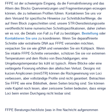
FFPE ist der schwierigste Eingang, da die Formalinfixierung und das
Altern des Blocks Quervernetzungen und Fragmentierungen erzeugen
können, die zu teilweisen Profilen führen. Kontaktieren Sie uns vor
dem Versand für spezifische Hinweise zur Schnittdicke/Menge, die
auf Ihren Block zugeschnitten sind; unsere STR-Dienstleistungsseite
veröffentlicht keine numerischen Schnittspezifikationen, daher ziehen
wir es vor, die Details von Fall zu Fall zu bestätigen.
Bestellung
oder
Kontaktieren Sie uns
zu koordinieren. Wenn Sie deparaffinierte
Schnitte oder extrahierte DNA aus FFPE versenden möchten,
verpacken Sie sie wie gDNA und verwenden Sie ein Kühlpack. Wenn
Sie intakte FFPE-Schnitte versenden, schützen Sie sie vor extremen
Temperaturen und dem Risiko von Beschädigungen; eine
Umgebungstemperatur bis kühl ist typisch. Ältere Blöcke oder eine
verlängerte Fixierung erhöhen den allelischen Verlust. Designs mit
kurzen Ampliconen (miniSTR) können die Rückgewinnung von Loci
verbessern, aber vollständige Profile sind nicht garantiert. Betrachten
Sie FFPE wie eine Bibliothek, deren Seiten brüchig sind: Sie können
viele Kapitel noch lesen, aber zerissene Seiten bedeuten, dass einige
Loci beim ersten Durchgang nicht lesbar sind.
FFPE Beratungscheckliste (was in Ihre Nachricht aufgenommen