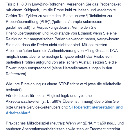
Tris pH ~8,0 in Low-Bind-Röhrchen. Versenden Sie das Probenpaket
mit einem Kühlpack, um die Probe kühl zu halten und wiederholte
Gefrier-Tau-Zyklen zu vermeiden. Siehe unsere \[Richtlinien zur
Probenübermittlung (PDF)\](/pdf/main/sample-submission-
guidelines.pdf) für Verpackungsdetails. Vermeiden Sie
Phenolübertragungen und Rückstände von Ethanol; wenn Sie eine
Reinigung mit magnetischen Perlen verwendet haben, vergewissern
Sie sich, dass die Perlen nicht sichtbar sind. Mit optimierten
Arbeitsabläufen kann die Authentifizierung von ~1 ng Gesamt-DNA
möglich sein, aber eine niedrige Eingabe erhöht das Risiko von
partiellen Profilen aufgrund von allelischem Ausfall; setzen Sie die
Erwartungen entsprechend (siehe Herstelleranweisungen in den
Referenzen).
Wie Ihre Einreichung zu einem STR-Bericht wird (was die Alleltabelle
bedeutet).
Für die Locus-für-Locus-Abgleichlogik und typische
Akzeptanzschwellen (z. B. ≥80% Übereinstimmung) überprüfen Sie
bitte unsere Service-Seitenübersicht:
STR-Berichtinterpretation und
Arbeitsablauf
.
Praktisches Mikrobeispiel (neutral): Wenn wir gDNA mit ≥50 ng/µL und
sauberen Absorptionsverhältnissen sowie stabiler Fragmentintegrität