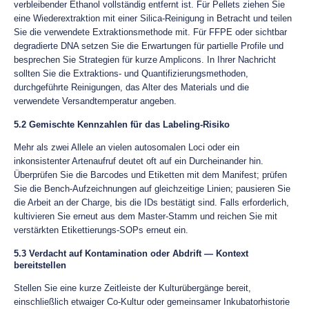
verbleibender Ethanol vollständig entfernt ist. Für Pellets ziehen Sie
eine Wiederextraktion mit einer Silica-Reinigung in Betracht und teilen
Sie die verwendete Extraktionsmethode mit. Für FFPE oder sichtbar
degradierte DNA setzen Sie die Erwartungen für partielle Profile und
besprechen Sie Strategien für kurze Amplicons. In Ihrer Nachricht
sollten Sie die Extraktions- und Quantifizierungsmethoden,
durchgeführte Reinigungen, das Alter des Materials und die
verwendete Versandtemperatur angeben.
5.2 Gemischte Kennzahlen für das Labeling-Risiko
Mehr als zwei Allele an vielen autosomalen Loci oder ein
inkonsistenter Artenaufruf deutet oft auf ein Durcheinander hin.
Überprüfen Sie die Barcodes und Etiketten mit dem Manifest; prüfen
Sie die Bench-Aufzeichnungen auf gleichzeitige Linien; pausieren Sie
die Arbeit an der Charge, bis die IDs bestätigt sind. Falls erforderlich,
kultivieren Sie erneut aus dem Master-Stamm und reichen Sie mit
verstärkten Etikettierungs-SOPs erneut ein.
5.3 Verdacht auf Kontamination oder Abdrift — Kontext
bereitstellen
Stellen Sie eine kurze Zeitleiste der Kulturübergänge bereit,
einschließlich etwaiger Co-Kultur oder gemeinsamer Inkubatorhistorie