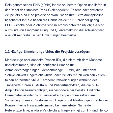
Rein genomisches DNA (gDNA) ist die sauberste Option und liefert in
der Regel das stabilste Peak-Gleichgewicht. Frische oder gefrorene
Zellpellets sind eine praktische Wahl, wenn Ihre Extraktionspipeline
beschäftigt ist; sie halten die Hands-on-Zeit für Einreicher gering.
FFPE-Blöcke oder -Schnitte sind in Archivkontexten üblich; sie sind
aufgrund von Fragmentierung und Quervernetzung die schwierigsten,
aber oft mit realistischen Erwartungen bearbeitbar.
1.2 Häufige Einreichungsfehler, die Projekte verzögern
Mehrdeutige oder doppelte Proben-IDs, die nicht mit dem Manifest
übereinstimmen, sind die häufigste Ursache für
Anmeldeverzögerungen. Mengenmängel – DNA, die unter dem
Schwellenwert eingereicht wurde, oder Pellets mit zu wenigen Zellen –
folgen an zweiter Stelle. Temperaturabweichungen während des
Transports führen zu Auftau- und Wiederfrierzyklen, die die STR-
Amplifikation beeinträchtigen, insbesondere bei Pellets. Undichte
Primärbehälter oder nicht versiegelte Kappen ohne sekundäre
Sicherung führen zu Vorfällen mit Trägern und Ablehnungen. Fehlender
Kontext (keine Passage-Nummer, kein erwarteter Name der
Referenzzelllinie, unklare Vergleichsanfrage) zwingt zu Hin- und Her-E-