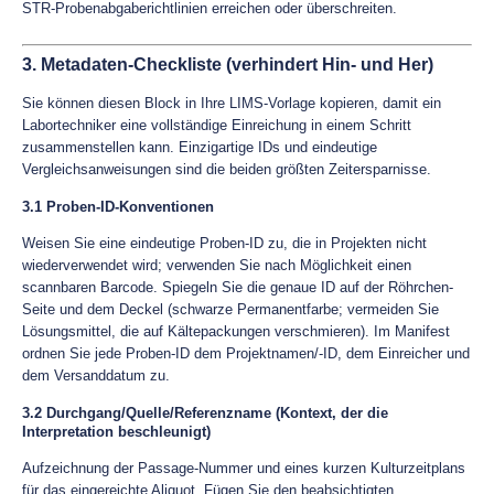
STR-Probenabgaberichtlinien erreichen oder überschreiten.
3. Metadaten-Checkliste (verhindert Hin- und Her)
Sie können diesen Block in Ihre LIMS-Vorlage kopieren, damit ein
Labortechniker eine vollständige Einreichung in einem Schritt
zusammenstellen kann. Einzigartige IDs und eindeutige
Vergleichsanweisungen sind die beiden größten Zeitersparnisse.
3.1 Proben-ID-Konventionen
Weisen Sie eine eindeutige Proben-ID zu, die in Projekten nicht
wiederverwendet wird; verwenden Sie nach Möglichkeit einen
scannbaren Barcode. Spiegeln Sie die genaue ID auf der Röhrchen-
Seite und dem Deckel (schwarze Permanentfarbe; vermeiden Sie
Lösungsmittel, die auf Kältepackungen verschmieren). Im Manifest
ordnen Sie jede Proben-ID dem Projektnamen/-ID, dem Einreicher und
dem Versanddatum zu.
3.2 Durchgang/Quelle/Referenzname (Kontext, der die
Interpretation beschleunigt)
Aufzeichnung der Passage-Nummer und eines kurzen Kulturzeitplans
für das eingereichte Aliquot. Fügen Sie den beabsichtigten