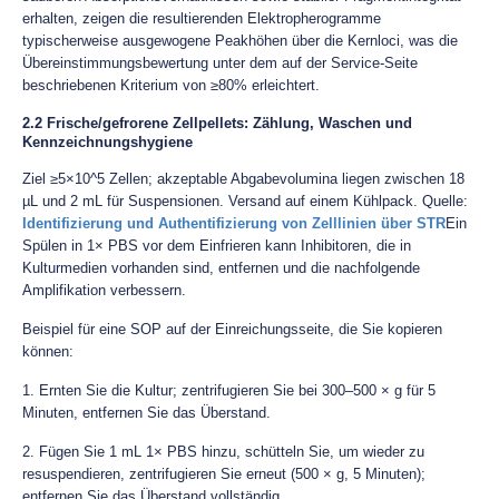
erhalten, zeigen die resultierenden Elektropherogramme
typischerweise ausgewogene Peakhöhen über die Kernloci, was die
Übereinstimmungsbewertung unter dem auf der Service-Seite
beschriebenen Kriterium von ≥80% erleichtert.
2.2 Frische/gefrorene Zellpellets: Zählung, Waschen und
Kennzeichnungshygiene
Ziel ≥5×10^5 Zellen; akzeptable Abgabevolumina liegen zwischen 18
µL und 2 mL für Suspensionen. Versand auf einem Kühlpack. Quelle:
Identifizierung und Authentifizierung von Zelllinien über STR
Ein
Spülen in 1× PBS vor dem Einfrieren kann Inhibitoren, die in
Kulturmedien vorhanden sind, entfernen und die nachfolgende
Amplifikation verbessern.
Beispiel für eine SOP auf der Einreichungsseite, die Sie kopieren
können:
1. Ernten Sie die Kultur; zentrifugieren Sie bei 300–500 × g für 5
Minuten, entfernen Sie das Überstand.
2. Fügen Sie 1 mL 1× PBS hinzu, schütteln Sie, um wieder zu
resuspendieren, zentrifugieren Sie erneut (500 × g, 5 Minuten);
entfernen Sie das Überstand vollständig.