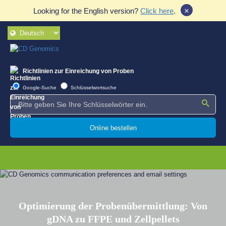
×
Looking for the English version?
Click here
.
Richtlinien zur Einreichung von Proben
Google-Suche
Schlüsselwortsuche
Online bestellen
Optimierung der Probenübermittlung: Von
gDNA zu FFPE und Zellpellets