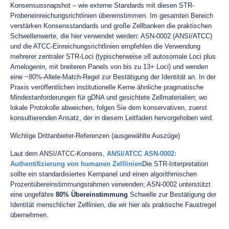
Konsensussnapshot – wie externe Standards mit diesen STR-
Probeneinreichungsrichtlinien übereinstimmen. Im gesamten Bereich
verstärken Konsensstandards und große Zellbanken die praktischen
Schwellenwerte, die hier verwendet werden: ASN‑0002 (ANSI/ATCC)
und die ATCC-Einreichungsrichtlinien empfehlen die Verwendung
mehrerer zentraler STR-Loci (typischerweise ≥8 autosomale Loci plus
Amelogenin, mit breiteren Panels von bis zu 13+ Loci) und wenden
eine ~80%-Allele-Match-Regel zur Bestätigung der Identität an. In der
Praxis veröffentlichen institutionelle Kerne ähnliche pragmatische
Mindestanforderungen für gDNA und gesichtete Zellmaterialien; wo
lokale Protokolle abweichen, folgen Sie dem konservativen, zuerst
konsultierenden Ansatz, der in diesem Leitfaden hervorgehoben wird.
Wichtige Drittanbieter-Referenzen (ausgewählte Auszüge)
Laut dem ANSI/ATCC-Konsens,
ANSI/ATCC ASN‑0002:
Authentifizierung von humanen Zelllinien
Die STR-Interpretation
sollte ein standardisiertes Kernpanel und einen algorithmischen
Prozentübereinstimmungsrahmen verwenden; ASN-0002 unterstützt
eine ungefähre
80% Übereinstimmung
Schwelle zur Bestätigung der
Identität menschlicher Zelllinien, die wir hier als praktische Faustregel
übernehmen.