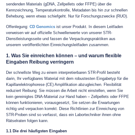
sendenden Materials (gDNA, Zellpellets oder FFPE) über die
Kennzeichnung, Temperaturkontrolle, Metadaten bis hin zur schnellen
Behebung, wenn etwas schiefgeht. Nur für Forschungszwecke (RUO).
Offenlegung:
CD Genomics
ist unser Produkt. In diesem Leitfaden
verweisen wir auf offizielle Schwellenwerte von unserer STR-
Dienstleistungsseite und fassen die Verpackungspraktiken aus
unserem veröffentlichten Einreichungsleitfaden zusammen.
1. Was Sie einreichen können – und warum flexible
Eingaben Reibung verringern
Der schnellste Weg zu einem interpretierbaren STR-Profil besteht
darin, Ihr verfügbares Material mit dem robustesten Eingabetyp für die
Kapillarelektrophorese (CE) Amplifikation abzugleichen. Flexibilität
reduziert Reibung: Sie müssen die Arbeit nicht einstellen, wenn Sie
kein gereinigtes DNA-Material zur Hand haben – Zellpellets oder FFPE
können funktionieren, vorausgesetzt, Sie setzen die Erwartungen
richtig und verpacken korrekt. Diese Richtlinien zur Einreichung von
STR-Proben sind so verfasst, dass ein Labortechniker ihnen ohne
Rätselraten folgen kann.
1.1 Die drei häufigsten Eingaben