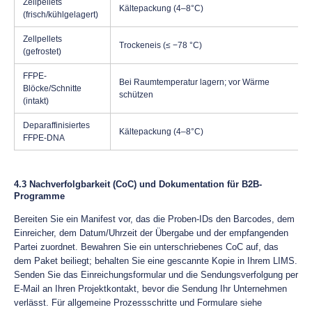
Zellpellets
Kältepackung (4–8°C)
(frisch/kühlgelagert)
Zellpellets
Trockeneis (≤ −78 °C)
(gefrostet)
FFPE-
Bei Raumtemperatur lagern; vor Wärme
Blöcke/Schnitte
schützen
(intakt)
Deparaffinisiertes
Kältepackung (4–8°C)
FFPE-DNA
4.3 Nachverfolgbarkeit (CoC) und Dokumentation für B2B-
Programme
Bereiten Sie ein Manifest vor, das die Proben-IDs den Barcodes, dem
Einreicher, dem Datum/Uhrzeit der Übergabe und der empfangenden
Partei zuordnet. Bewahren Sie ein unterschriebenes CoC auf, das
dem Paket beiliegt; behalten Sie eine gescannte Kopie in Ihrem LIMS.
Senden Sie das Einreichungsformular und die Sendungsverfolgung per
E-Mail an Ihren Projektkontakt, bevor die Sendung Ihr Unternehmen
verlässt. Für allgemeine Prozessschritte und Formulare siehe