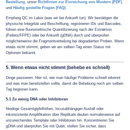
Bestellung
, unser
Richtlinien zur Einreichung von Mustern (PDF)
,
und
Häufig gestellte Fragen (FAQ)
.
Empfang QC im Labor (was wir bei Ankunft tun): Wir bestätigen die
physische Integrität und Beschriftung, registrieren IDs und Barcodes,
führen eine fluorometrische Quantifizierung nach der Extraktion
(Pellets/FFPE) oder bei Ankunft (gDNA) durch und überprüfen
möglicherweise die Fragmentverteilung bei degradierten Proben. Wenn
etwas nicht stimmt, geben wir am selben Tag einen Status mit
Optionen bekannt.
5. Wenn etwas nicht stimmt (behebe es schnell)
Dinge passieren. Hier ist, wie man häufige Probleme schnell erkennt
und was man bereitstellen sollte, damit die Behebung noch am selben
Tag beginnen kann.
5.1 Zu wenig DNA oder Inhibitoren
Niedrige Gesamtgipfelhöhen, locusabhängiger Ausfall oder
inkonsistente Amplifikation über Replikate deuten normalerweise auf
unzureichendes Template oder Inhibitoren hin. Konzentrieren Sie
gDNA und überprüfen Sie mit Qubit; stellen Sie sicher, dass