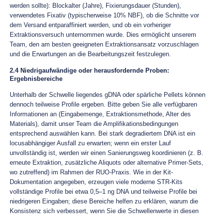
werden sollte): Blockalter (Jahre), Fixierungsdauer (Stunden),
verwendetes Fixativ (typischerweise 10% NBF), ob die Schnitte vor
dem Versand entparaffiniert werden, und ob ein vorheriger
Extraktionsversuch unternommen wurde. Dies ermöglicht unserem
Team, den am besten geeigneten Extraktionsansatz vorzuschlagen
und die Erwartungen an die Bearbeitungszeit festzulegen.
2.4 Niedrigaufwändige oder herausfordernde Proben:
Ergebnisbereiche
Unterhalb der Schwelle liegendes gDNA oder spärliche Pellets können
dennoch teilweise Profile ergeben. Bitte geben Sie alle verfügbaren
Informationen an (Eingabemenge, Extraktionsmethode, Alter des
Materials), damit unser Team die Amplifikationsbedingungen
entsprechend auswählen kann. Bei stark degradiertem DNA ist ein
locusabhängiger Ausfall zu erwarten; wenn ein erster Lauf
unvollständig ist, werden wir einen Sanierungsweg koordinieren (z. B.
erneute Extraktion, zusätzliche Aliquots oder alternative Primer-Sets,
wo zutreffend) im Rahmen der RUO-Praxis. Wie in der Kit-
Dokumentation angegeben, erzeugen viele moderne STR-Kits
vollständige Profile bei etwa 0,5–1 ng DNA und teilweise Profile bei
niedrigeren Eingaben; diese Bereiche helfen zu erklären, warum die
Konsistenz sich verbessert, wenn Sie die Schwellenwerte in diesen