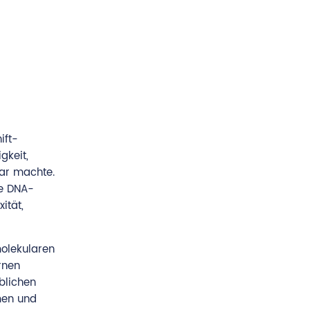
ift-
gkeit,
bar machte.
te DNA-
ität,
olekularen
rnen
blichen
men und