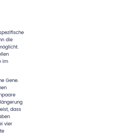
spezifische
nn die
möglicht.
llen
e im
che Gene.
nen
enpaare
rlängerung
eist, dass
haben
i vier
te