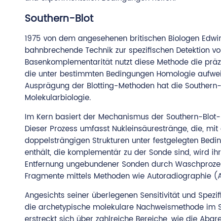
Southern-Blot
1975 von dem angesehenen britischen Biologen Edwin S
bahnbrechende Technik zur spezifischen Detektion vo
Basenkomplementarität nutzt diese Methode die präzi
die unter bestimmten Bedingungen Homologie aufweisen
Ausprägung der Blotting-Methoden hat die Southern-B
Molekularbiologie.
Im Kern basiert der Mechanismus der Southern-Blot
Dieser Prozess umfasst Nukleinsäurestränge, die, mi
doppelsträngigen Strukturen unter festgelegten Bedi
enthält, die komplementär zu der Sonde sind, wird ih
Entfernung ungebundener Sonden durch Waschprozesse 
Fragmente mittels Methoden wie Autoradiographie (A
Angesichts seiner überlegenen Sensitivität und Spezi
die archetypische molekulare Nachweismethode im S
erstreckt sich über zahlreiche Bereiche, wie die Ab