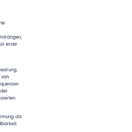
ine
lsträngen,
ls erste
paarung.
 von
Sequenzen
 der
sierten
ennung als
barkeit