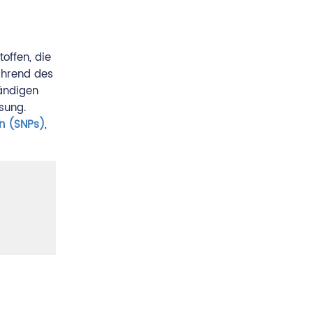
offen, die
ährend des
tändigen
sung.
n (SNPs)
,