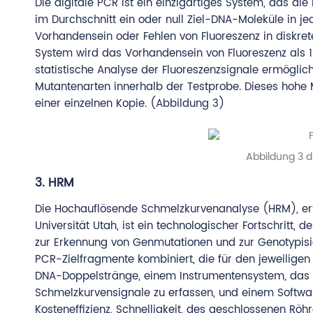
Die digitale PCR ist ein einzigartiges System, das die
im Durchschnitt ein oder null Ziel-DNA-Moleküle in je
Vorhandensein oder Fehlen von Fluoreszenz in diskret
System wird das Vorhandensein von Fluoreszenz als 1
statistische Analyse der Fluoreszenzsignale ermöglic
Mutantenarten innerhalb der Testprobe. Dieses hohe M
einer einzelnen Kopie. (Abbildung 3)
Abbildung 3 d
3. HRM
Die Hochauflösende Schmelzkurvenanalyse (HRM), erf
Universität Utah, ist ein technologischer Fortschritt,
zur Erkennung von Genmutationen und zur Genotypisi
PCR-Zielfragmente kombiniert, die für den jeweiligen
DNA-Doppelstränge, einem Instrumentensystem, das in
Schmelzkurvensignale zu erfassen, und einem Softwar
Kosteneffizienz, Schnelligkeit, des geschlossenen R