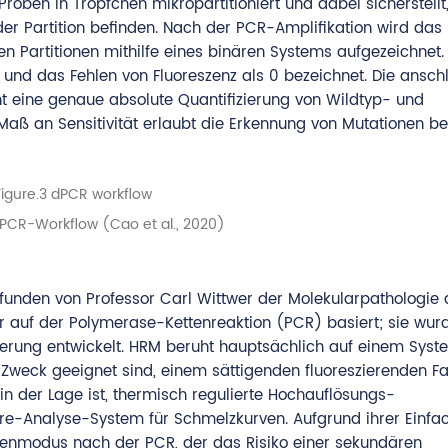
 Proben in Tröpfchen mikropartitioniert und dabei sicherstellt
der Partition befinden. Nach der PCR-Amplifikation wird das
en Partitionen mithilfe eines binären Systems aufgezeichnet.
 und das Fehlen von Fluoreszenz als 0 bezeichnet. Die ansch
ht eine genaue absolute Quantifizierung von Wildtyp- und
aß an Sensitivität erlaubt die Erkennung von Mutationen ber
PCR-Workflow (Cao et al., 2020)
unden von Professor Carl Wittwer der Molekularpathologie 
 der auf der Polymerase-Kettenreaktion (PCR) basiert; sie wurd
erung entwickelt. HRM beruht hauptsächlich auf einem Syst
 Zweck geeignet sind, einem sättigenden fluoreszierenden Far
 der Lage ist, thermisch regulierte Hochauflösungs-
e-Analyse-System für Schmelzkurven. Aufgrund ihrer Einfac
öhrenmodus nach der PCR, der das Risiko einer sekundären