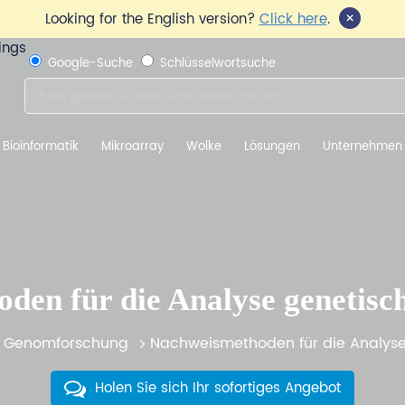
×
Looking for the English version?
Click here
.
Google-Suche
Schlüsselwortsuche
Bioinformatik
Mikroarray
Wolke
Lösungen
Unternehmen
den für die Analyse genetisc
Genomforschung
Nachweismethoden für die Analyse
Holen Sie sich Ihr sofortiges Angebot