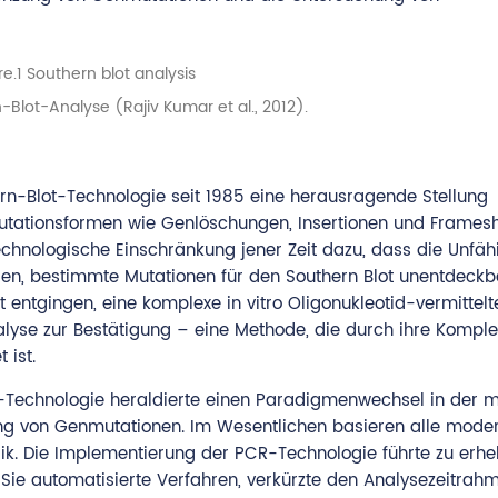
-Blot-Analyse (Rajiv Kumar et al., 2012).
rn-Blot-Technologie seit 1985 eine herausragende Stellung
utationsformen wie Genlöschungen, Insertionen und Framesh
echnologische Einschränkung jener Zeit dazu, dass die Unfähi
eren, bestimmte Mutationen für den Southern Blot unentdeck
t entgingen, eine komplexe in vitro Oligonukleotid-vermittel
e zur Bestätigung – eine Methode, die durch ihre Komplex
 ist.
-Technologie heraldierte einen Paradigmenwechsel in der m
nung von Genmutationen. Im Wesentlichen basieren alle mode
. Die Implementierung der PCR-Technologie führte zu erhe
 Sie automatisierte Verfahren, verkürzte den Analysezeitrah