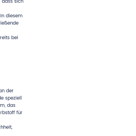
, dass sich
 In diesem
ließende
eits bei
an der
e speziell
em, das
bstoff für
hheit,