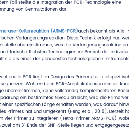
edem Fall stellte die Integration der PCR-Technologie eine
kennung von Genmutationen dar.
lymerase-Kettenreaktion (ARMS-PCR)
auch bekannt als Allel-
fischen Verlängerungsreaktion. Diese Technik erfolgt nur, we
onsstelle übereinstimmen, was die Verlängerungsreaktion er
und fortschrittlichsten Technologien im Bereich der individue
ilt sie als eines der genauesten technologischen Instrument
entionelle PCR liegt im Design des Primers für allelspezifis
dsequenzen. Während des PCR-Amplifikationsprozesses kön
lage übereinstimmen, keine vollständig komplementären Bas
hlpaarung ein bestimmtes Niveau erreicht, wird die Primerve
 einer spezifischen Länge erhalten werden, was darauf hinw
s Primers hat und umgekehrt (Peng et al., 2018). Derzeit 
 vier Primer zu integrieren (Tetra-Primer ARMS-PCR), wobe
n zwei am 3'-Ende der SNP-Stelle liegen und entgegengesetz