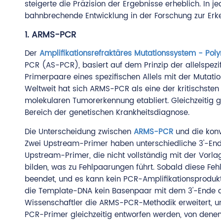
steigerte die Präzision der Ergebnisse erheblich. In j
bahnbrechende Entwicklung in der Forschung zur Er
1. ARMS-PCR
Der
Amplifikationsrefraktäres Mutationssystem - Po
PCR (AS-PCR), basiert auf dem Prinzip der allelspezi
Primerpaare eines spezifischen Allels mit der Mutati
Weltweit hat sich ARMS-PCR als eine der kritischsten 
molekularen Tumorerkennung etabliert. Gleichzeitig g
Bereich der genetischen Krankheitsdiagnose.
Die Unterscheidung zwischen
ARMS-PCR
und die konv
Zwei Upstream-Primer haben unterschiedliche 3'-En
Upstream-Primer, die nicht vollständig mit der Vor
bilden, was zu Fehlpaarungen führt. Sobald diese Fe
beendet, und es kann kein PCR-Amplifikationsprodukt
die Template-DNA kein Basenpaar mit dem 3'-Ende de
Wissenschaftler die ARMS-PCR-Methodik erweitert, um
PCR-Primer gleichzeitig entworfen werden, von dene