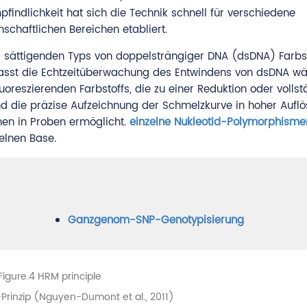
indlichkeit hat sich die Technik schnell für verschiedene
chaftlichen Bereichen etabliert.
s sättigenden Typs von doppelsträngiger DNA (dsDNA) Farbst
fasst die Echtzeitüberwachung des Entwindens von dsDNA w
oreszierenden Farbstoffs, die zu einer Reduktion oder volls
nd die präzise Aufzeichnung der Schmelzkurve in hoher Auflö
nen in Proben ermöglicht.
einzelne Nukleotid-Polymorphisme
elnen Base.
Ganzgenom-SNP-Genotypisierung
rinzip (Nguyen-Dumont et al., 2011)