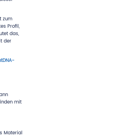
ht zum
s Profil,
utet das,
t der
tDNA-
kann
binden mit
s Material