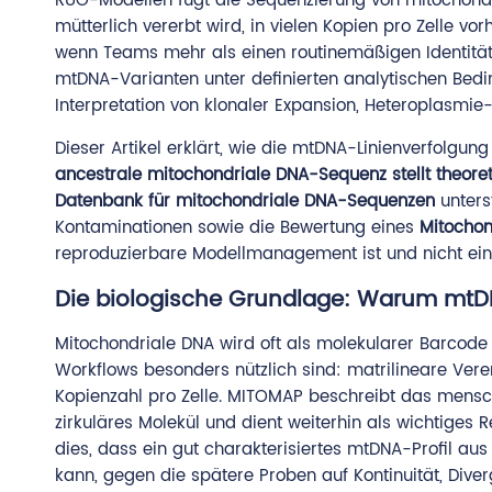
RUO-Modellen fügt die Sequenzierung von mitochondr
mütterlich vererbt wird, in vielen Kopien pro Zelle vo
wenn Teams mehr als einen routinemäßigen Identitätss
mtDNA-Varianten unter definierten analytischen Bed
Interpretation von klonaler Expansion, Heteroplasmi
Dieser Artikel erklärt, wie die mtDNA-Linienverfolgu
ancestrale mitochondriale DNA-Sequenz stellt theoret
Datenbank für mitochondriale DNA-Sequenzen
unters
Kontaminationen sowie die Bewertung eines
Mitochon
reproduzierbare Modellmanagement ist und nicht ei
Die biologische Grundlage: Warum mtDN
Mitochondriale DNA wird oft als molekularer Barcode 
Workflows besonders nützlich sind: matrilineare Ver
Kopienzahl pro Zelle. MITOMAP beschreibt das mensc
zirkuläres Molekül und dient weiterhin als wichtiges
dies, dass ein gut charakterisiertes mtDNA-Profil aus 
kann, gegen die spätere Proben auf Kontinuität, Dive