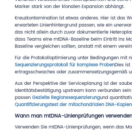
Marker stark von der klonalen Expansion abhängt.
Kreuzkontamination ist etwas anderes. Hier ist das 
erwarteten Linienhintergrund passen, wie ein unerwar
das nicht allein durch zuvor dokumentierte Heteropla
dass Teams eine mtDNA-Baseline beim Eintritt ins Mo
Baseline vergleichen sollten, anstatt mit einem verein
Für die Protokolloptimierung unter Bedingungen mit 
Sequenzierungsprotokoll für komplexe Proben
Dies is
ertragsschwaches oder zusammensetzungsgemäß ung
Aus der Perspektive der Serviceplanung ist der sauber
Identitätsbestätigung upstream kann verbunden sein
passen
Gezielte Regionssequenzierung
und quantitati
Quantifizierungstest der mitochondrialen DNA-Kopien
Wann man mtDNA-Linienprüfungen verwenden 
Verwenden Sie mtDNA-Linienprüfungen, wenn das Mode