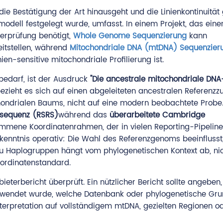
die Bestätigung der Art hinausgeht und die Linienkontinuitä
smodell festgelegt wurde, umfasst. In einem Projekt, das eine
erprüfung benötigt,
Whole Genome Sequenzierung
kann
itstellen, während
Mitochondriale DNA (mtDNA) Sequenzier
ien-sensitive mitochondriale Profilierung ist.
 bedarf, ist der Ausdruck
"Die ancestrale mitochondriale DN
ezieht es sich auf einen abgeleiteten ancestralen Referenzz
ndrialen Baums, nicht auf eine modern beobachtete Probe.
zsequenz (RSRS)
während das
überarbeitete Cambridge
ommene Koordinatenrahmen, der in vielen Reporting-Pipelin
rkenntnis operativ: Die Wahl des Referenzgenoms beeinflusst
u Haplogruppen hängt vom phylogenetischen Kontext ab, ni
oordinatenstandard.
eterbericht überprüft. Ein nützlicher Bericht sollte angeben
erwendet wurde, welche Datenbank oder phylogenetische Gru
terpretation auf vollständigem mtDNA, gezielten Regionen od