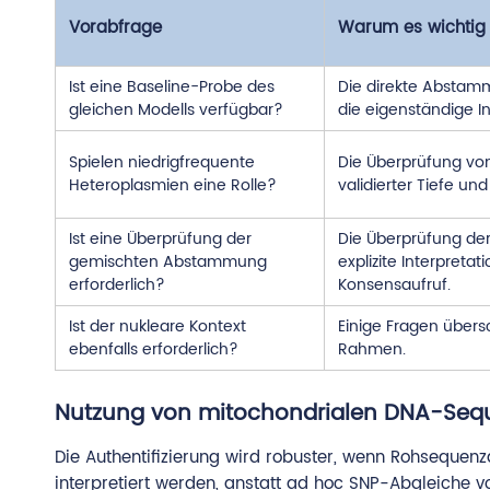
Vorabfrage
Warum es wichtig 
Ist eine Baseline-Probe des
Die direkte Abstammu
gleichen Modells verfügbar?
die eigenständige In
Spielen niedrigfrequente
Die Überprüfung vo
Heteroplasmien eine Rolle?
validierter Tiefe un
Ist eine Überprüfung der
Die Überprüfung der
gemischten Abstammung
explizite Interpreta
erforderlich?
Konsensaufruf.
Ist der nukleare Kontext
Einige Fragen übers
ebenfalls erforderlich?
Rahmen.
Nutzung von mitochondrialen DNA-Sequ
Die Authentifizierung wird robuster, wenn Rohsequen
interpretiert werden, anstatt ad hoc SNP-Abgleiche v