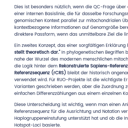
Dies ist besonders nützlich, wenn die QC-Frage über 
einer internen Basislinie, die für dasselbe Forschung
genomischen Kontext parallel zur mitochondrialen Üb
kontextbezogene Informationen auf Genomgröße bere
direktere Passform, wenn das unmittelbare Ziel die lin
Ein zweites Konzept, das einer sorgfältigen Erklärung
stellt theoretisch dar."
In phylogenetischen Begriffen b
nahe der Wurzel des modernen menschlichen mitocho
die Logik hinter dem
Rekonstruierte Sapiens-Referen
Referenzsequenz (rCRS)
bleibt der historisch angen
verwendet wird. Für RUO-Projekte ist die wichtigste E
Varianten geschrieben werden, aber die Zuordnung z
einfachen Differenzzählungen aus einem einzelnen K
Diese Unterscheidung ist wichtig, wenn man einen Anbi
Referenzsequenz für die Ausrichtung und Notation v
Haplogruppeneinstufung unterstützt hat und ob die In
Hotspot-Loci basierte.