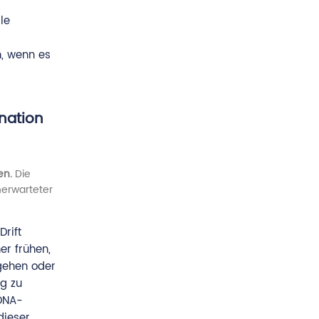
le
n, wenn es
nation
en.
Die
nerwarteter
Drift
er frühen,
kgehen oder
g zu
tDNA-
dieser