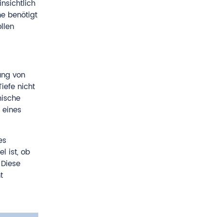
nsichtlich
he benötigt
llen
ung von
iefe nicht
mische
 eines
es
l ist, ob
 Diese
t