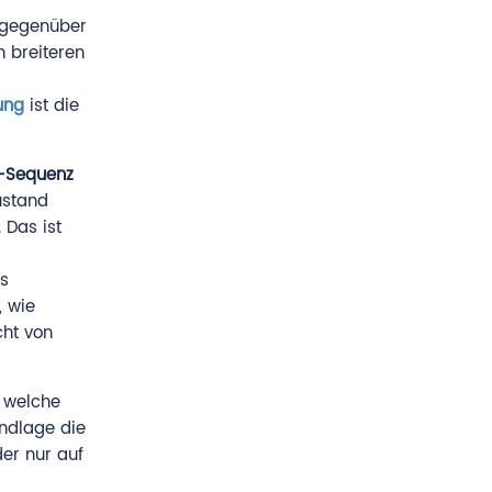
t gegenüber
n breiteren
ung
ist die
A-Sequenz
ustand
 Das ist
es
, wie
cht von
, welche
ndlage die
er nur auf