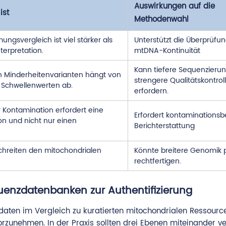
Auswirkungen auf die
ist
Methodenwahl
ngsvergleich ist viel stärker als
Unterstützt die Überprüfu
terpretation.
mtDNA-Kontinuität
Kann tiefere Sequenzieru
n Minderheitenvarianten hängt von
strengere Qualitätskontrol
d Schwellenwerten ab.
erfordern.
 Kontamination erfordert eine
Erfordert kontaminations
tion und nicht nur einen
Berichterstattung
chreiten den mitochondrialen
Könnte breitere Genomik p
rechtfertigen.
enzdatenbanken zur Authentifizierung
zdaten im Vergleich zu kuratierten mitochondrialen Ressourc
orzunehmen. In der Praxis sollten drei Ebenen miteinander 