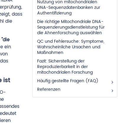
 mtDNA
Nutzung von mitochondrialen
berprüfung,
DNA-Sequenzdatenbanken zur
Authentifizierung
eigt, dass
hl die
Die richtige Mitochondriale DNA-
Sequenzierungsdienstleistung für
die Ahnenforschung auswählen
k
"die
QC und Fehlersuche: Symptome,
e ein
Wahrscheinliche Ursachen und
Maßnahmen
 von
 das
Fazit: Sicherstellung der
Reproduzierbarkeit in der
mitochondrialen Forschung
 ist
Häufig gestellte Fragen (FAQ)
Referenzen
UO-
he
fassendes
bedeutet
ieren