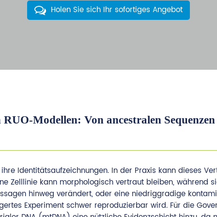
Holen Sie sich Ihr sofortiges Angebot
in RUO-Modellen: Von ancestralen Sequenzen
hre Identitätsaufzeichnungen. In der Praxis kann dieses Ve
ine Zelllinie kann morphologisch vertraut bleiben, während si
Passagen hinweg verändert, oder eine niedriggradige kontam
gertes Experiment schwer reproduzierbar wird. Für die Gov