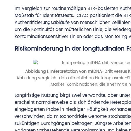
Im Vergleich zur routinemäßigen STR-basierten Authen
Maßstab für Identitätstests. ICLAC positioniert die ST
Authentifizierungsabläufe von menschlichen Zelllinie
um die Kontinuität der mütterlichen Linie, die Wied
kontaminationssensitiver Linien oder das Monitoring v
Risikominderung in der longitudinalen 
Abbildung 1. Interpretation von mtDNA-Drift versus
Abbildung vergleicht den allmählichen Heteroplasmie-S
Marker-Kombinationen, die eher mit ei
Langfristige Nutzung birgt zwei verwandte, aber unter
erscheint normalerweise als sich ändernde Heteroplasm
eingelagerten Probe in niedriger Häufigkeit vorhande
verschwinden, da mitochondriale Genome stochastis
zukünftigen Durchgängen beitragen. Jüngste Arbeite
Varianten vorbestehende Heteroplasmien und keine ne