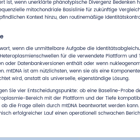
ert ist, wenn unerklärte phänotypische Divergenz Bedenken hi
quenzielle mitochondriale Basislinie für zukünftige Vergleic
pfindlichen Kontext hinzu, den routinemäßige Identitätskontro
te
twort, wenn die unmittelbare Aufgabe die Identitätsabgleich
 Heteroplasmienschwellen für die verwendete Plattform und T
enzen oder Datenbankversionen enthält oder wenn nukleogeno
en. mtDNA ist am nützlichsten, wenn sie als eine Komponente
et wird, anstatt als universelle, eigenständige Lösung.
igen Sie vier Entscheidungspunkte: ob eine Baseline-Probe d
roplasmie-Bereich mit der Plattform und der Tiefe kompatibe
nd ob die Frage allein durch mtDNA beantwortet werden kann.
hnisch erfolgreicher Lauf einen operationell schwachen Berich