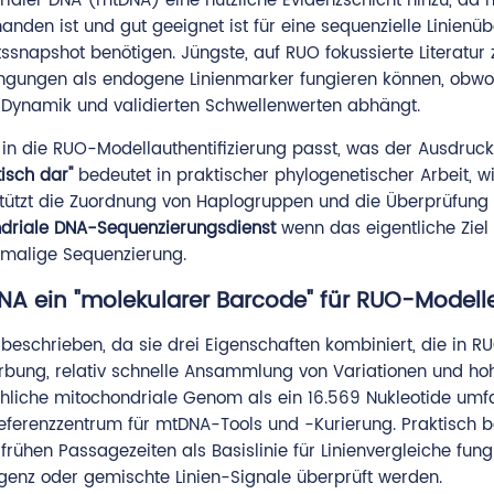
ialer DNA (mtDNA) eine nützliche Evidenzschicht hinzu, da
rhanden ist und gut geeignet ist für eine sequenzielle Linienü
napshot benötigen. Jüngste, auf RUO fokussierte Literatur z
ingungen als endogene Linienmarker fungieren können, obwo
e-Dynamik und validierten Schwellenwerten abhängt.
ng in die RUO-Modellauthentifizierung passt, was der Ausdruc
isch dar"
bedeutet in praktischer phylogenetischer Arbeit, wi
tützt die Zuordnung von Haplogruppen und die Überprüfung
driale DNA-Sequenzierungsdienst
wenn das eigentliche Ziel
nmalige Sequenzierung.
A ein "molekularer Barcode" für RUO-Modelle
beschrieben, da sie drei Eigenschaften kombiniert, die in R
erbung, relativ schnelle Ansammlung von Variationen und ho
hliche mitochondriale Genom als ein 16.569 Nukleotide um
 Referenzzentrum für mtDNA-Tools und -Kurierung. Praktisch 
frühen Passagezeiten als Basislinie für Linienvergleiche fung
rgenz oder gemischte Linien-Signale überprüft werden.