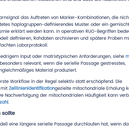
Warnsignal das Auftreten von Marker-Kombinationen, die nic
tetes haplogruppen-definierendes Muster oder ein gemischte
smie erklärt werden kann. In operativen RUO-Begriffen bede
dell definieren, Rohdaten archivieren und spätere Proben mi
fachten Laborprotokoll.
niedrigem Input oder matrixtypischen Anforderungen, siehe
m
t besonders relevant, wenn die serielle Passage gestresstes,
leichmäßiges Material produziert.
ste Workflow in der Regel selektiv statt erschöpfend. Die
 mit
Zelllinienidentifikation
gezielte mitochondriale Erholung 
ve Nachverfolgung der mitochondrialen Häufigkeit kann ver
zahl
.
sollte
ll eine längere serielle Passage durchlaufen hat, wenn da