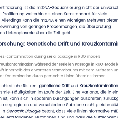
tifizierung ist die mtDNA-Sequenzierung nicht der universel
R-Profilierung weiterhin als einen Kernstandard für viele
n. Allerdings kann die mtDNA einen wichtigen Mehrwert biete
ergewinnung von geringen Probenmengen, die Überprüfung
on Heteroplasmie über die Zeit geht.
Forschung: Genetische Drift und Kreuzkontami
 Kreuzkontamination während der seriellen Passage in RUO-Modell
hift innerhalb des erwarteten Stammbaums mit dem Auftreten u
ner Kontamination durch gemischte Linien übereinstimmen.
schiedliche Risiken:
genetische Drift
und
Kreuzkontamination
ie-Häufigkeiten im Laufe der Zeit. Eine Variante, die in ein
n ist, kann sich in späteren Durchgängen ausbreiten, zurüc
ch segregieren und verschiedene Subklone nicht gleichmäßi
n in
Genomik Biologie
betont, dass viele linieninformative m
u entstandenen Mutationen sind und dass die Nützlichkeit 