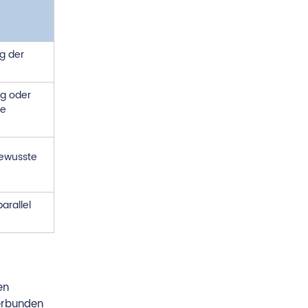
ng der
ng oder
le
bewusste
arallel
en
verbunden