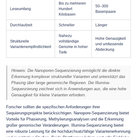
Bis zu mehreren
50–300
Leseumfang
Hundert
Basenpaare
Kilobasen
Durchlaufzeit
Schneller
Länger
Nahezu
Hohe Genauigkeit
Strukturelle
vollständige
und umfassende
Variantenempfindlichkeit
Genome in hoher
Abdeckung
Tiefe
Hinweis: Die Nanoporen-Sequenzierung ermöglicht die direkte
Erkennung komplexer struktureller Varianten und unterstützt das
Phasing über lange genomische Regionen. Die Illumina-
Sequenzierung zeichnet sich in Anwendungen aus, die eine hohe
Genauigkeit für kleine Varianten erfordern.
Forscher sollten die spezifischen Anforderungen ihrer
Sequierungsprojekte berücksichtigen. Nanopore-Sequenzierung bietet
Vorteile für Phasierung, Methylierungsanalysen und die Erkennung
großer genomischer Veränderungen. Illumina-Sequenzierung bietet
eine robuste Leistung für die hochdurchsatzfähige Variantenerkennung