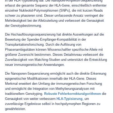
in der HLA-Typisierung dar. Die Nanopore-Amplikon-Sequenzierung
erfasst die gesamte Sequenz der HLA-Gene, einschließlich entfernter
einzelner Nukleotid-Polymorphismen (SNPs), die mit kurzen Reads
schwer zu phasieren sind. Dieser umfassende Ansatz verringert die
Mehrdeutigkeit bei der Allelzuteilung und verbessert die Genauigkeit
der Genotypbestimmung.
Die Hochauflösungssequenzierung hat direkte Auswirkungen auf die
Bewertung der Spender-Empfänger-Kompatibilität in der
Transplantationsforschung. Durch die Auflösung von
Phasenambiguitäten können Wissenschaftler spezifische Allele mit
größerer Zuversicht bestimmen. Dieses Detailniveau verbessert die
Zuverlässigkeit von Matching-Studien und unterstützt die Entwicklung
neuer immunogenetischer Anwendungen.
Die Nanoporen-Sequenzierung ermöglicht auch die direkte Erkennung
epigenetischer Modifikationen innerhalb der HLA-Gene. Dieses
Merkmal erweitert den Umfang der immunogenetischen Forschung
und ermöglicht die Integration von Methylierungsanalysen mit
traditionellem Genotyping.
Robuste Fehlerkorrekturalgorithmen
die
Genauigkeit von weiter verbessern
HLA-Typisierung
, um
zuverlässige Ergebnisse selbst in hochpolymorphen Regionen zu
gewährleisten.