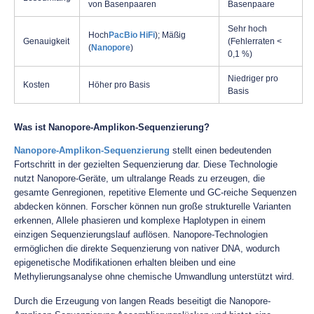
von Basenpaaren
Basenpaare
Sehr hoch
Hoch
PacBio HiFi
); Mäßig
Genauigkeit
(Fehlerraten <
(
Nanopore
)
0,1 %)
Niedriger pro
Kosten
Höher pro Basis
Basis
Was ist Nanopore-Amplikon-Sequenzierung?
Nanopore-Amplikon-Sequenzierung
stellt einen bedeutenden
Fortschritt in der gezielten Sequenzierung dar. Diese Technologie
nutzt Nanopore-Geräte, um ultralange Reads zu erzeugen, die
gesamte Genregionen, repetitive Elemente und GC-reiche Sequenzen
abdecken können. Forscher können nun große strukturelle Varianten
erkennen, Allele phasieren und komplexe Haplotypen in einem
einzigen Sequenzierungslauf auflösen. Nanopore-Technologien
ermöglichen die direkte Sequenzierung von nativer DNA, wodurch
epigenetische Modifikationen erhalten bleiben und eine
Methylierungsanalyse ohne chemische Umwandlung unterstützt wird.
Durch die Erzeugung von langen Reads beseitigt die Nanopore-