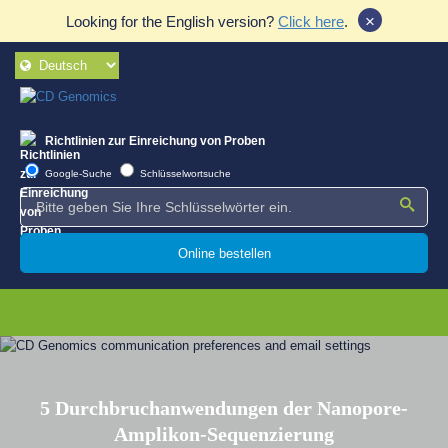
×
Looking for the English version?
Click here
.
Richtlinien zur Einreichung von Proben
Google-Suche
Schlüsselwortsuche
Online bestellen
5 Durchbruchanwendungen der Nanopore-
Amplikon-Sequenzierung