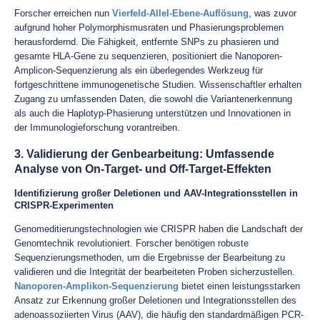
Forscher erreichen nun
Vierfeld-Allel-Ebene-Auflösung
, was zuvor
aufgrund hoher Polymorphismusraten und Phasierungsproblemen
herausfordernd. Die Fähigkeit, entfernte SNPs zu phasieren und
gesamte HLA-Gene zu sequenzieren, positioniert die Nanoporen-
Amplicon-Sequenzierung als ein überlegendes Werkzeug für
fortgeschrittene immunogenetische Studien. Wissenschaftler erhalten
Zugang zu umfassenden Daten, die sowohl die Variantenerkennung
als auch die Haplotyp-Phasierung unterstützen und Innovationen in
der Immunologieforschung vorantreiben.
3. Validierung der Genbearbeitung: Umfassende
Analyse von On-Target- und Off-Target-Effekten
Identifizierung großer Deletionen und AAV-Integrationsstellen in
CRISPR-Experimenten
Genomeditierungstechnologien wie CRISPR haben die Landschaft der
Genomtechnik revolutioniert. Forscher benötigen robuste
Sequenzierungsmethoden, um die Ergebnisse der Bearbeitung zu
validieren und die Integrität der bearbeiteten Proben sicherzustellen.
Nanoporen-Amplikon-Sequenzierung
bietet einen leistungsstarken
Ansatz zur Erkennung großer Deletionen und Integrationsstellen des
adenoassoziierten Virus (AAV), die häufig den standardmäßigen PCR-