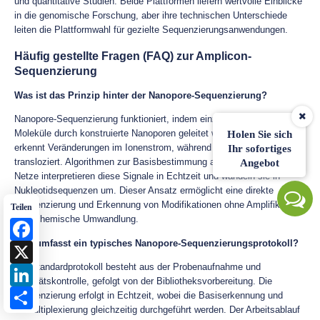
und quantitative Studien. Beide Plattformen liefern wertvolle Einblicke
in die genomische Forschung, aber ihre technischen Unterschiede
leiten die Plattformwahl für gezielte Sequenzierungsanwendungen.
Häufig gestellte Fragen (FAQ) zur Amplicon-
Sequenzierung
Was ist das Prinzip hinter der Nanopore-Sequenzierung?
Nanopore-Sequenzierung funktioniert, indem einzelne DNA- oder RNA-
Moleküle durch konstruierte Nanoporen geleitet werden. Das System
Holen Sie sich
erkennt Veränderungen im Ionenstrom, während jedes Molekül
Ihr sofortiges
transloziert. Algorithmen zur Basisbestimmung auf Basis neuronaler
Angebot
Netze interpretieren diese Signale in Echtzeit und wandeln sie in
Nukleotidsequenzen um. Dieser Ansatz ermöglicht eine direkte
Sequenzierung und Erkennung von Modifikationen ohne Amplifikation
Teilen
oder chemische Umwandlung.
Facebook
Was umfasst ein typisches Nanopore-Sequenzierungsprotokoll?
X
Ein Standardprotokoll besteht aus der Probenaufnahme und
LinkedIn
Qualitätskontrolle, gefolgt von der Bibliotheksvorbereitung. Die
Share
Sequenzierung erfolgt in Echtzeit, wobei die Basiserkennung und
Demultiplexierung gleichzeitig durchgeführt werden. Der Arbeitsablauf