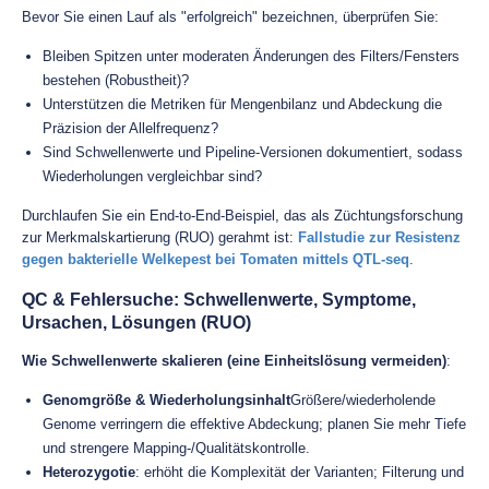
Bevor Sie einen Lauf als "erfolgreich" bezeichnen, überprüfen Sie:
Bleiben Spitzen unter moderaten Änderungen des Filters/Fensters
bestehen (Robustheit)?
Unterstützen die Metriken für Mengenbilanz und Abdeckung die
Präzision der Allelfrequenz?
Sind Schwellenwerte und Pipeline-Versionen dokumentiert, sodass
Wiederholungen vergleichbar sind?
Durchlaufen Sie ein End-to-End-Beispiel, das als Züchtungsforschung
zur Merkmalskartierung (RUO) gerahmt ist:
Fallstudie zur Resistenz
gegen bakterielle Welkepest bei Tomaten mittels QTL-seq
.
QC & Fehlersuche: Schwellenwerte, Symptome,
Ursachen, Lösungen (RUO)
Wie Schwellenwerte skalieren (eine Einheitslösung vermeiden)
:
Genomgröße & Wiederholungsinhalt
Größere/wiederholende
Genome verringern die effektive Abdeckung; planen Sie mehr Tiefe
und strengere Mapping-/Qualitätskontrolle.
Heterozygotie
: erhöht die Komplexität der Varianten; Filterung und