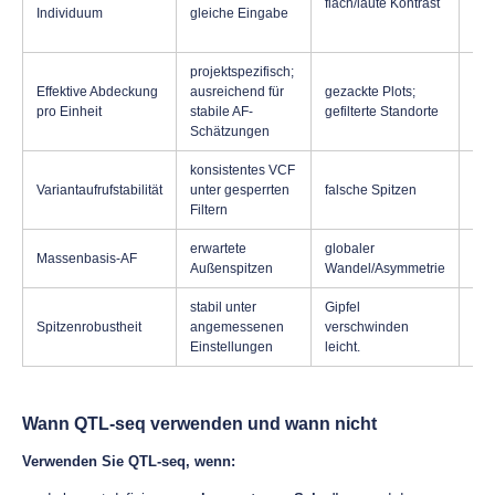
flach/laute Kontrast
Mas
Individuum
gleiche Eingabe
projektspezifisch;
Effektive Abdeckung
ausreichend für
gezackte Plots;
Unt
pro Einheit
stabile AF-
gefilterte Standorte
Schätzungen
konsistentes VCF
nie
Variantaufrufstabilität
unter gesperrten
falsche Spitzen
Ref
Filtern
erwartete
globaler
Massenbasis-AF
Str
Außenspitzen
Wandel/Asymmetrie
stabil unter
Gipfel
Spitzenrobustheit
angemessenen
verschwinden
Gre
Einstellungen
leicht.
Wann QTL-seq verwenden und wann nicht
Verwenden Sie QTL-seq, wenn: