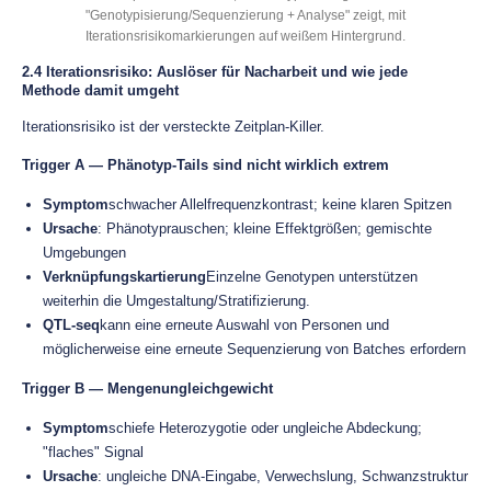
"Genotypisierung/Sequenzierung + Analyse" zeigt, mit
Iterationsrisikomarkierungen auf weißem Hintergrund.
2.4 Iterationsrisiko: Auslöser für Nacharbeit und wie jede
Methode damit umgeht
Iterationsrisiko ist der versteckte Zeitplan-Killer.
Trigger A — Phänotyp-Tails sind nicht wirklich extrem
Symptom
schwacher Allelfrequenzkontrast; keine klaren Spitzen
Ursache
: Phänotyprauschen; kleine Effektgrößen; gemischte
Umgebungen
Verknüpfungskartierung
Einzelne Genotypen unterstützen
weiterhin die Umgestaltung/Stratifizierung.
QTL-seq
kann eine erneute Auswahl von Personen und
möglicherweise eine erneute Sequenzierung von Batches erfordern
Trigger B — Mengenungleichgewicht
Symptom
schiefe Heterozygotie oder ungleiche Abdeckung;
"flaches" Signal
Ursache
: ungleiche DNA-Eingabe, Verwechslung, Schwanzstruktur