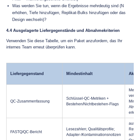
Was werden Sie tun, wenn die Ergebnisse mehrdeutig sind (N
erhöhen, Tiefe hinzufügen, Replikat-Bulks hinzufügen oder das
Design wechseln)?
4.4 Ausgelagerte Liefergegenstände und Abnahmekriterien
Verwenden Sie diese Tabelle, um ein Paket anzufordern, das Ihr
internes Team erneut überprüfen kann.
Liefergegenstand
Mindestinhalt
Akzep
Metrik
verein
Schlüssel-QC-Metriken +
QC-Zusammenfassung
Mindes
Bestehen/Nichtbestehen-Flags
Abwei
erklärt
ausre
Lesezahlen; Qualitätsprofile;
Reads;
FASTQ/QC-Bericht
Adapter-/Kontaminationsnotizen
schwe