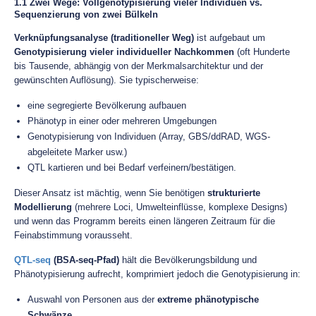
1.1 Zwei Wege: Vollgenotypisierung vieler Individuen vs.
Sequenzierung von zwei Bülkeln
Verknüpfungsanalyse (traditioneller Weg)
ist aufgebaut um
Genotypisierung vieler individueller Nachkommen
(oft Hunderte
bis Tausende, abhängig von der Merkmalsarchitektur und der
gewünschten Auflösung). Sie typischerweise:
eine segregierte Bevölkerung aufbauen
Phänotyp in einer oder mehreren Umgebungen
Genotypisierung von Individuen (Array, GBS/ddRAD, WGS-
abgeleitete Marker usw.)
QTL kartieren und bei Bedarf verfeinern/bestätigen.
Dieser Ansatz ist mächtig, wenn Sie benötigen
strukturierte
Modellierung
(mehrere Loci, Umwelteinflüsse, komplexe Designs)
und wenn das Programm bereits einen längeren Zeitraum für die
Feinabstimmung vorausseht.
QTL-seq
(BSA-seq-Pfad)
hält die Bevölkerungsbildung und
Phänotypisierung aufrecht, komprimiert jedoch die Genotypisierung in:
Auswahl von Personen aus der
extreme phänotypische
Schwänze
,