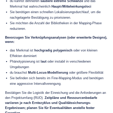
du kannst definieren
saubere extreme Schwänze
und das
Merkmal hat wahrscheinlich
Haupt-/Mittelwirkungsloci
Sie benötigen einen schnellen Lokalisierungsdurchlauf, um die
nachgelagerte Bestätigung zu priorisieren.
Sie möchten die Anzahl der Bibliotheken in der Mapping-Phase
reduzieren.
Bevorzugen Sie Verknüpfungsanalysen (oder erweiterte Designs),
wenn:
das Merkmal ist
hochgradig polygenisch
oder von kleinen
Effekten dominiert
Phänotypisierung ist
laut
oder instabil in verschiedenen
Umgebungen
du brauchst
Multi-Locus-Modellierung
oder größere Flexibilität
Sie befinden sich bereits im Fine-Mapping-Modus und benötigen
eine aggressive Intervallverengung.
Bestätigen Sie die Logistik der Einreichung und die Anforderungen an
den Projektumfang (RUO).
Zeitpläne und Ressourcenbedarfe
variieren je nach Erntezyklus und Qualitätssicherungs-
Ergebnissen; planen Sie für Eventualitäten anstelle fester
Garantien.
.