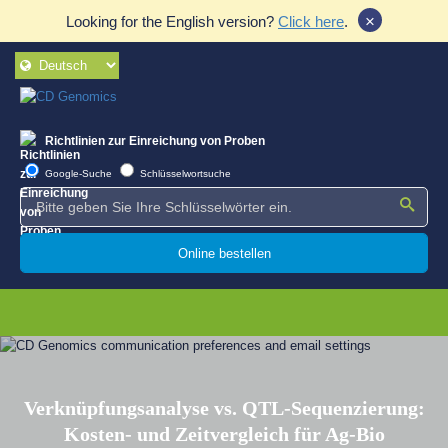
×
Looking for the English version?
Click here
.
Richtlinien zur Einreichung von Proben
Google-Suche
Schlüsselwortsuche
Online bestellen
Verknüpfungsanalyse vs. QTL-Sequenzierung:
Kosten- und Zeitvergleich für Ag-Bio