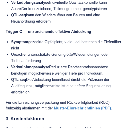
Verknüpfungsanalyse
Individuelle Qualitätskontrolle kann
Ausreißer kennzeichnen; Teilmenge erneut genotypisieren.
QTL-seq
kann den Wiederaufbau von Bauten und eine
Neuanordnung erfordern
Trigger C — unzureichende effektive Abdeckung
Symptom
gezackte Gipfelplots; viele Loci bestehen die Tiefenfilter
nicht
Ursache
: unterschätzte Genomgröße/Wiederholungen oder
Tiefenanforderung
Verknüpfungsanalyse
Reduzierte Repräsentationsansätze
benötigen möglicherweise weniger Tiefe pro Individuum.
QTL-seq
Die Abdeckung beeinflusst direkt die Präzision der
Allelfrequenz; möglicherweise ist eine tiefere Sequenzierung
erforderlich.
Für die Einreichungsverpackung und Rückverfolgbarkeit (RUO)
frühzeitig abstimmen mit der
Muster-Einreichrichtlinien (PDF)
.
3. Kostenfaktoren