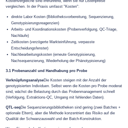
Kostenvergleiche sind irreführend, wenn sie nur Listenpreise
vergleichen. In der Praxis umfasst "Kosten":
direkte Labor Kosten (Bibliotheksvorbereitung, Sequenzierung,
Genotypisierungsreagenzien)
Arbeits- und Koordinationskosten (Probenverfolgung, QC-Triage,
Nachläufe)
Zeitkosten (verzögerte Markteinführung, verpasste
Entscheidungsfenster)
Nachbearbeitungskosten (erneute Genotypisierung,
Nachsequenzierung, Wiederholung der Phänotypisierung)
3.1 Probenanzahl und Handhabung pro Probe
Verknüpfungsanalyse
Die Kosten steigen mit der Anzahl der
genotypisierten Individuen. Selbst wenn die Kosten pro Probe moderat
sind, wächst die Belastung durch das Probenmanagement schnell
(Verfolgung, Extraktions-QC, Umgang mit fehlenden Daten).
QTL-seq
Die Sequenzierungsbibliotheken sind gering (zwei Batches +
optionale Eltern), aber die Methode konzentriert das Risiko auf die
Qualität der Schwanzauswahl und der Batch-Konstruktion.