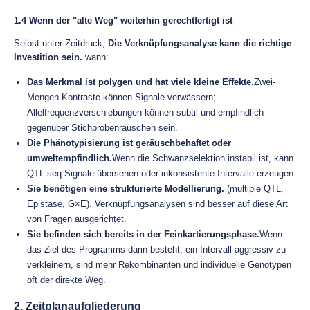
1.4 Wenn der "alte Weg" weiterhin gerechtfertigt ist
Selbst unter Zeitdruck,
Die Verknüpfungsanalyse kann die richtige
Investition sein.
wann:
Das Merkmal ist polygen und hat viele kleine Effekte.
Zwei-
Mengen-Kontraste können Signale verwässern;
Allelfrequenzverschiebungen können subtil und empfindlich
gegenüber Stichprobenrauschen sein.
Die Phänotypisierung ist geräuschbehaftet oder
umweltempfindlich.
Wenn die Schwanzselektion instabil ist, kann
QTL-seq Signale übersehen oder inkonsistente Intervalle erzeugen.
Sie benötigen eine strukturierte Modellierung.
(multiple QTL,
Epistase, G×E). Verknüpfungsanalysen sind besser auf diese Art
von Fragen ausgerichtet.
Sie befinden sich bereits in der Feinkartierungsphase.
Wenn
das Ziel des Programms darin besteht, ein Intervall aggressiv zu
verkleinern, sind mehr Rekombinanten und individuelle Genotypen
oft der direkte Weg.
2. Zeitplanaufgliederung