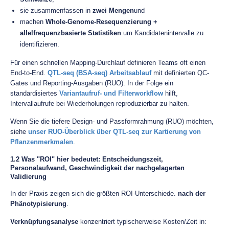
sie zusammenfassen in
zwei Mengen
und
machen
Whole-Genome-Resequenzierung +
allelfrequenzbasierte Statistiken
um Kandidatenintervalle zu
identifizieren.
Für einen schnellen Mapping-Durchlauf definieren Teams oft einen
End-to-End.
QTL-seq (BSA-seq) Arbeitsablauf
mit definierten QC-
Gates und Reporting-Ausgaben (RUO). In der Folge ein
standardisiertes
Variantaufruf- und Filterworkflow
hilft,
Intervallaufrufe bei Wiederholungen reproduzierbar zu halten.
Wenn Sie die tiefere Design- und Passformrahmung (RUO) möchten,
siehe
unser RUO-Überblick über QTL-seq zur Kartierung von
Pflanzenmerkmalen
.
1.2 Was "ROI" hier bedeutet: Entscheidungszeit,
Personalaufwand, Geschwindigkeit der nachgelagerten
Validierung
In der Praxis zeigen sich die größten ROI-Unterschiede.
nach der
Phänotypisierung
.
Verknüpfungsanalyse
konzentriert typischerweise Kosten/Zeit in: