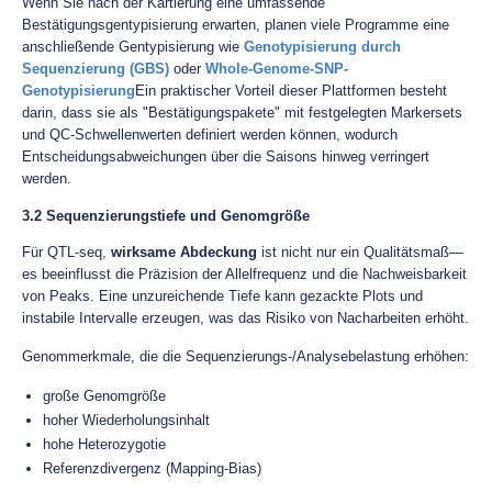
Wenn Sie nach der Kartierung eine umfassende
Bestätigungsgentypisierung erwarten, planen viele Programme eine
anschließende Gentypisierung wie
Genotypisierung durch
Sequenzierung (GBS)
oder
Whole-Genome-SNP-
Genotypisierung
Ein praktischer Vorteil dieser Plattformen besteht
darin, dass sie als "Bestätigungspakete" mit festgelegten Markersets
und QC-Schwellenwerten definiert werden können, wodurch
Entscheidungsabweichungen über die Saisons hinweg verringert
werden.
3.2 Sequenzierungstiefe und Genomgröße
Für QTL-seq,
wirksame Abdeckung
ist nicht nur ein Qualitätsmaß—
es beeinflusst die Präzision der Allelfrequenz und die Nachweisbarkeit
von Peaks. Eine unzureichende Tiefe kann gezackte Plots und
instabile Intervalle erzeugen, was das Risiko von Nacharbeiten erhöht.
Genommerkmale, die die Sequenzierungs-/Analysebelastung erhöhen:
große Genomgröße
hoher Wiederholungsinhalt
hohe Heterozygotie
Referenzdivergenz (Mapping-Bias)