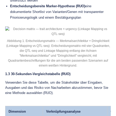
unterstützt werden
Entscheidungsbereite Marker-Hypothese (RUO)
eine
dokumentierte Shortlist von Varianten/Genen mit transparenter
Priorisierungslogik und einem Bestätigungsplan
Abbildung 1. Entscheidungsmatrix — Merkmalsarchitektur × Dringlichkeit
(Linkage Mapping vs QTL-seq). Entscheidungsmatrix mit vier Quadranten,
die QTL-seq und Linkage Mapping entlang der Achsen
"Merkmalsarchitektur" und "Dringlichkeit" vergleicht, mit
Quadrantenbeschriftungen für die am besten passenden Szenarien auf
einem weißen Hintergrund.
1.3 30-Sekunden-Vergleichstabelle (RUO)
Verwenden Sie diese Tabelle, um die Stakeholder über Eingaben,
Ausgaben und das Risiko von Nacharbeiten abzustimmen, bevor Sie
eine Methode auswählen (RUO).
Dimension
Verknüpfungsanalyse
QTL