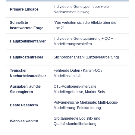
Individuelle Genotypen über viele
Zwe
Primäre Eingabe
Nachkommen hinweg
opt
Schnellste
"Wie verteilen sich die Effekte über die
"Wo
beantwortete Frage
Loci?"
sei
Individuelle Genotypisierung + QC +
Sch
Hauptzeitlinienfahrer
Modellierungsschleifen
Inte
Seq
Hauptkostentreiber
Stichprobenanzahl (Einzelverarbeitung)
(we
Typischer
Fehlende Daten / Karten-QC /
Sch
Nacharbeitsauslöser
Modellinstabilität
Mas
Ausgaben, auf die
QTL-Positionen/-intervalle;
Spi
Sie reagieren
Modellergebnisse; Marker-Sets
Polygenetische Merkmale; Multi-Locus-
Hau
Beste Passform
Modellierung; Feinkartierung
Ent
Großangelegte Logistik- und
„Ke
Wenn es weh tut
Qualitätskontrollbelastung
Auf