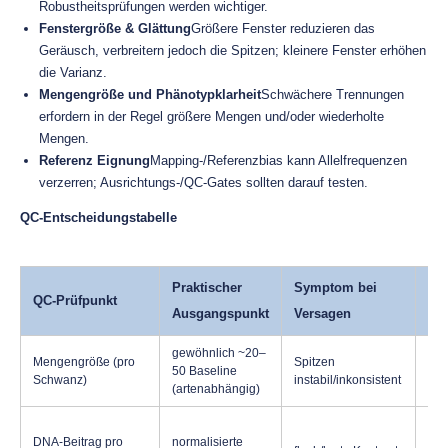
Robustheitsprüfungen werden wichtiger.
Fenstergröße & Glättung
Größere Fenster reduzieren das
Geräusch, verbreitern jedoch die Spitzen; kleinere Fenster erhöhen
die Varianz.
Mengengröße und Phänotypklarheit
Schwächere Trennungen
erfordern in der Regel größere Mengen und/oder wiederholte
Mengen.
Referenz Eignung
Mapping-/Referenzbias kann Allelfrequenzen
verzerren; Ausrichtungs-/QC-Gates sollten darauf testen.
QC-Entscheidungstabelle
Praktischer
Symptom bei
QC-Prüfpunkt
Wa
Ausgangspunkt
Versagen
gewöhnlich ~20–
Mengengröße (pro
Spitzen
sch
50 Baseline
Schwanz)
instabil/inkonsistent
Mer
(artenabhängig)
DNA-Beitrag pro
normalisierte