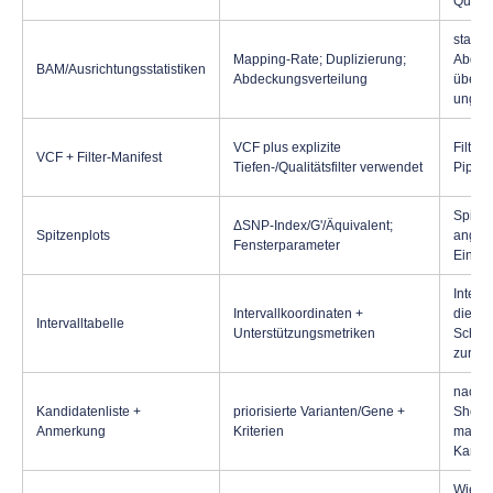
Qualit
stabil
Mapping-Rate; Duplizierung;
Abdec
BAM/Ausrichtungsstatistiken
Abdeckungsverteilung
überm
ungle
VCF plus explizite
Filter
VCF + Filter-Manifest
Tiefen-/Qualitätsfilter verwendet
Pipeli
Spitze
ΔSNP-Index/G'/Äquivalent;
Spitzenplots
angem
Fensterparameter
Einste
Interva
Intervallkoordinaten +
die au
Intervalltabelle
Unterstützungsmetriken
Schwe
zurück
nachve
Kandidatenliste +
priorisierte Varianten/Gene +
Shortli
Anmerkung
Kriterien
markie
Kandi
Wiede