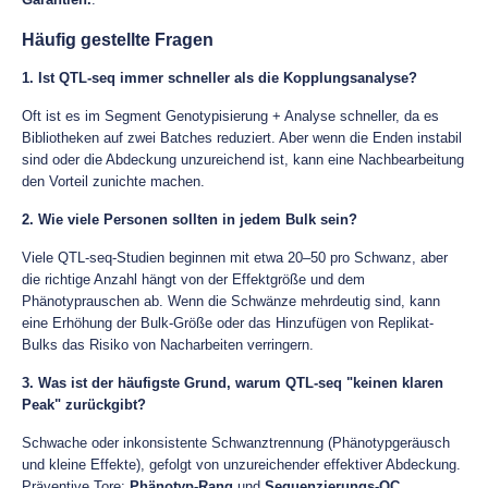
Häufig gestellte Fragen
1. Ist QTL-seq immer schneller als die Kopplungsanalyse?
Oft ist es im Segment Genotypisierung + Analyse schneller, da es
Bibliotheken auf zwei Batches reduziert. Aber wenn die Enden instabil
sind oder die Abdeckung unzureichend ist, kann eine Nachbearbeitung
den Vorteil zunichte machen.
2. Wie viele Personen sollten in jedem Bulk sein?
Viele QTL-seq-Studien beginnen mit etwa 20–50 pro Schwanz, aber
die richtige Anzahl hängt von der Effektgröße und dem
Phänotyprauschen ab. Wenn die Schwänze mehrdeutig sind, kann
eine Erhöhung der Bulk-Größe oder das Hinzufügen von Replikat-
Bulks das Risiko von Nacharbeiten verringern.
3. Was ist der häufigste Grund, warum QTL-seq "keinen klaren
Peak" zurückgibt?
Schwache oder inkonsistente Schwanztrennung (Phänotypgeräusch
und kleine Effekte), gefolgt von unzureichender effektiver Abdeckung.
Präventive Tore:
Phänotyp-Rang
und
Sequenzierungs-QC
.