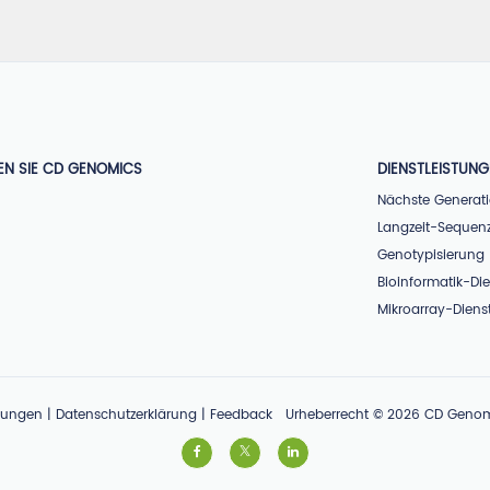
EN SIE CD GENOMICS
DIENSTLEISTUN
Nächste Generat
Langzeit-Sequen
Genotypisierung
Bioinformatik-Di
Mikroarray-Diens
gungen
|
Datenschutzerklärung
|
Feedback
Urheberrecht ©
2026
CD Genomic