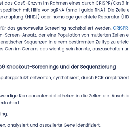
eidet das Cas9-Enzym im Rahmen eines durch CRISPR/Cas9 in
zifisch mit Hilfe von sgRNA (small guide RNA). Die Zelle e
erknüpfung (NHEJ) oder homologe gerichtete Reparatur (HD
für das genomweite Screening hochskaliert werden.
CRISPR
on-Screen-Ansatz, der eine Population von mutierten Zellen 
enetischer Sequenzen in einem bestimmten Zelltyp zu erleich
es Gen im Genom, das wichtig sein könnte, auszuschalten u
s9 Knockout-Screenings und der Sequenzierung
tergestützt entworfen, synthetisiert, durch PCR amplifiziert
wendige Komponentenbibliotheken in die Zellen ein. Anschl
trahiert.
ing.
analysiert und assoziierte Gene identifiziert.