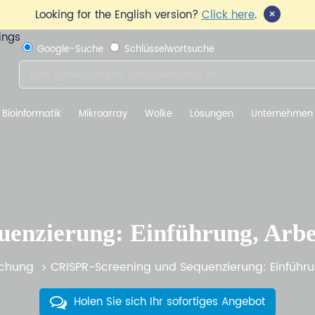
×
Looking for the English version?
Click here
.
Google-Suche
Schlüsselwortsuche
Bioinformatik
Mikroarray
Wolke
Lösungen
Unternehmen
enzierung: Einführung, Arb
chung
CRISPR-Screening und Sequenzierung: Einführ
Holen Sie sich Ihr sofortiges Angebot