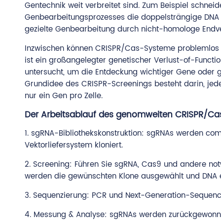
Gentechnik weit verbreitet sind. Zum Beispiel schn
Genbearbeitungsprozesses die doppelsträngige DNA spe
gezielte Genbearbeitung durch nicht-homologe Endv
Inzwischen können CRISPR/Cas-Systeme problemlos 
ist ein großangelegter genetischer Verlust-of-Functi
untersucht, um die Entdeckung wichtiger Gene oder g
Grundidee des CRISPR-Screenings besteht darin, jed
nur ein Gen pro Zelle.
Der Arbeitsablauf des genomweiten CRISPR/Ca
1. sgRNA-Bibliothekskonstruktion: sgRNAs werden compu
Vektorliefersystem kloniert.
2. Screening: Führen Sie sgRNA, Cas9 und andere not
werden die gewünschten Klone ausgewählt und DNA ex
3. Sequenzierung: PCR und Next-Generation-Sequenc
4. Messung & Analyse: sgRNAs werden zurückgewonnen, 