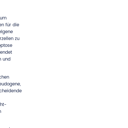
 um
en für die
elgene
zellen zu
optose
wendet
n und
chen
seudogene,
scheidende
ht-
n