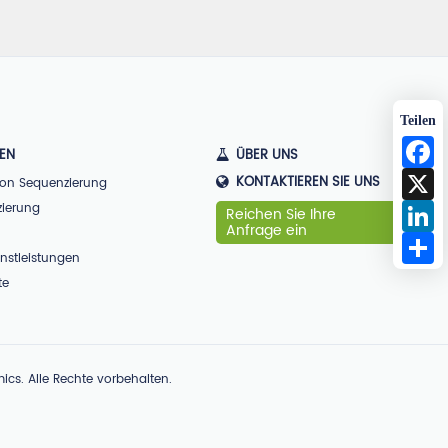
Teilen
F
GEN
ÜBER UNS
X
KONTAKTIEREN SIE UNS
ion Sequenzierung
L
zierung
Reichen Sie Ihre
Anfrage ein
S
enstleistungen
te
s. Alle Rechte vorbehalten.