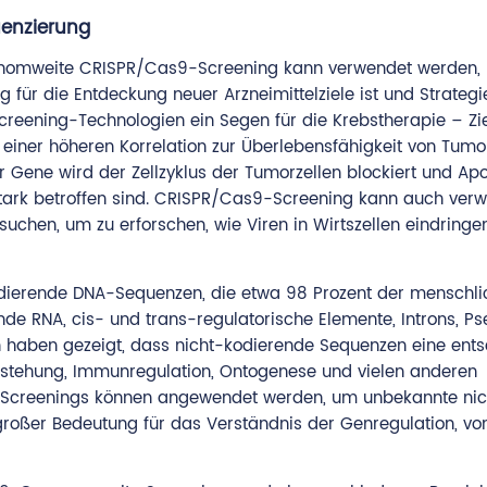
enzierung
nomweite CRISPR/Cas9-Screening kann verwendet werden,
 für die Entdeckung neuer Arzneimittelziele ist und Strategi
creening-Technologien ein Segen für die Krebstherapie – Zi
einer höheren Korrelation zur Überlebensfähigkeit von Tumor
r Gene wird der Zellzyklus der Tumorzellen blockiert und Ap
stark betroffen sind. CRISPR/Cas9-Screening kann auch ver
chen, um zu erforschen, wie Viren in Wirtszellen eindringe
dierende DNA-Sequenzen, die etwa 98 Prozent der menschli
 RNA, cis- und trans-regulatorische Elemente, Introns, P
en haben gezeigt, dass nicht-kodierende Sequenzen eine ent
ntstehung, Immunregulation, Ontogenese und vielen anderen
-Screenings können angewendet werden, um unbekannte nic
roßer Bedeutung für das Verständnis der Genregulation, vo