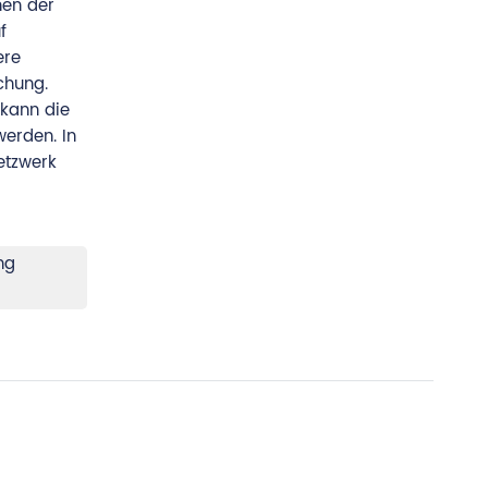
hen der
f
ere
chung.
kann die
erden. In
etzwerk
ng