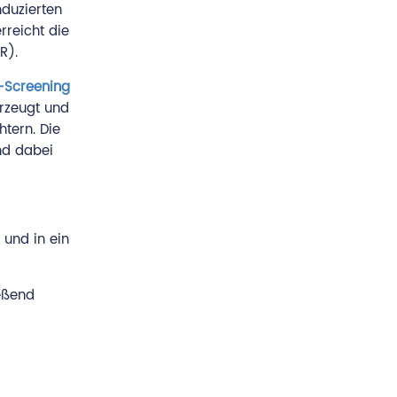
duzierten
rreicht die
R).
-Screening
erzeugt und
tern. Die
nd dabei
 und in ein
ießend