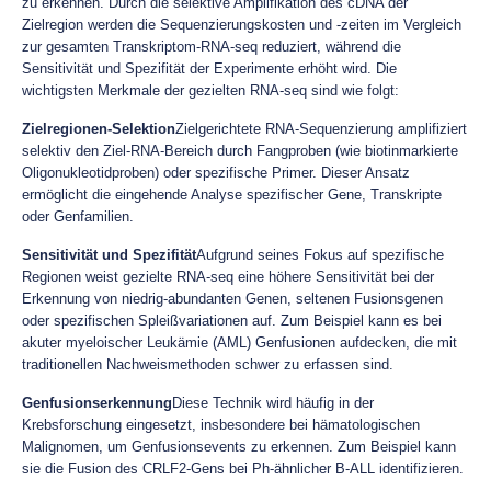
zu erkennen. Durch die selektive Amplifikation des cDNA der
Zielregion werden die Sequenzierungskosten und -zeiten im Vergleich
zur gesamten Transkriptom-RNA-seq reduziert, während die
Sensitivität und Spezifität der Experimente erhöht wird. Die
wichtigsten Merkmale der gezielten RNA-seq sind wie folgt:
Zielregionen-Selektion
Zielgerichtete RNA-Sequenzierung amplifiziert
selektiv den Ziel-RNA-Bereich durch Fangproben (wie biotinmarkierte
Oligonukleotidproben) oder spezifische Primer. Dieser Ansatz
ermöglicht die eingehende Analyse spezifischer Gene, Transkripte
oder Genfamilien.
Sensitivität und Spezifität
Aufgrund seines Fokus auf spezifische
Regionen weist gezielte RNA-seq eine höhere Sensitivität bei der
Erkennung von niedrig-abundanten Genen, seltenen Fusionsgenen
oder spezifischen Spleißvariationen auf. Zum Beispiel kann es bei
akuter myeloischer Leukämie (AML) Genfusionen aufdecken, die mit
traditionellen Nachweismethoden schwer zu erfassen sind.
Genfusionserkennung
Diese Technik wird häufig in der
Krebsforschung eingesetzt, insbesondere bei hämatologischen
Malignomen, um Genfusionsevents zu erkennen. Zum Beispiel kann
sie die Fusion des CRLF2-Gens bei Ph-ähnlicher B-ALL identifizieren.