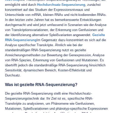
ermöglicht wird durch
Hochdurchsatz-Sequenzierung
, zunächst
konzentriert auf das Studium der Expressionsniveaus und
Unterschiede von mRNA, kleinen RNAs und nicht-kodierenden RNAs.
In den letzten zehn Jahren hat es bemerkenswerte Entwicklungen
durchgemacht und wird jetzt umfassend in Szenarien wie der Analyse
von Transkriptionsvariationen, der Erkennung von Genfusionen und
der Identifizierung alternativer Spleißvarianten angewendet.
Gezielte
RNA-Sequenzierung
Im Gegensatz dazu konzentriert es sich auf die
Analyse spezifischer Transkripte. Ähnlich wie bei der
standardmäßigen RNA-Sequenzierung nutzt es gezielte
Anreicherungsmethoden zur Bewertung der Genexpression, Analyse
von RNA-Spezies, Erkennung von Genfusionen und Mutationen. Es
übertrifft jedoch die standardmäßige RNA-Sequenzierung hinsichtlich
Sensitivität, dynamischem Bereich, Kosten-Effektivität und
Durchsatz.
Was ist gezielte RNA-Sequenzierung?
Die gezielte RNA-Sequenzierung stellt eine Hochdurchsatz-
Sequenzierungstechnik dar. Ihr Ziel ist es, spezifische RNA-
Transkripte zu analysieren, um Phänomene wie Genfusionen,
Mutationen, Spleißvariationen und phänotyp-spezifische Expressionen