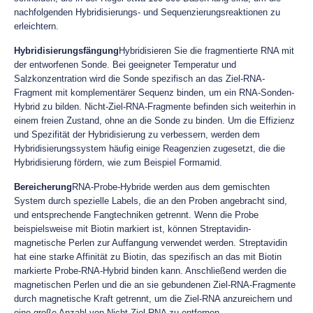
nachfolgenden Hybridisierungs- und Sequenzierungsreaktionen zu
erleichtern.
Hybridisierungsfängung
Hybridisieren Sie die fragmentierte RNA mit
der entworfenen Sonde. Bei geeigneter Temperatur und
Salzkonzentration wird die Sonde spezifisch an das Ziel-RNA-
Fragment mit komplementärer Sequenz binden, um ein RNA-Sonden-
Hybrid zu bilden. Nicht-Ziel-RNA-Fragmente befinden sich weiterhin in
einem freien Zustand, ohne an die Sonde zu binden. Um die Effizienz
und Spezifität der Hybridisierung zu verbessern, werden dem
Hybridisierungssystem häufig einige Reagenzien zugesetzt, die die
Hybridisierung fördern, wie zum Beispiel Formamid.
Bereicherung
RNA-Probe-Hybride werden aus dem gemischten
System durch spezielle Labels, die an den Proben angebracht sind,
und entsprechende Fangtechniken getrennt. Wenn die Probe
beispielsweise mit Biotin markiert ist, können Streptavidin-
magnetische Perlen zur Auffangung verwendet werden. Streptavidin
hat eine starke Affinität zu Biotin, das spezifisch an das mit Biotin
markierte Probe-RNA-Hybrid binden kann. Anschließend werden die
magnetischen Perlen und die an sie gebundenen Ziel-RNA-Fragmente
durch magnetische Kraft getrennt, um die Ziel-RNA anzureichern und
eine große Anzahl von Nicht-Ziel-RNA zu entfernen.