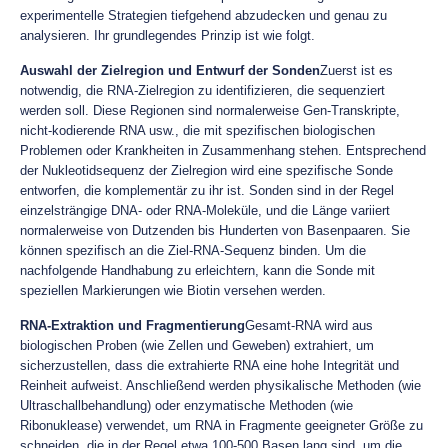
experimentelle Strategien tiefgehend abzudecken und genau zu
analysieren. Ihr grundlegendes Prinzip ist wie folgt.
Auswahl der Zielregion und Entwurf der Sonden
Zuerst ist es
notwendig, die RNA-Zielregion zu identifizieren, die sequenziert
werden soll. Diese Regionen sind normalerweise Gen-Transkripte,
nicht-kodierende RNA usw., die mit spezifischen biologischen
Problemen oder Krankheiten in Zusammenhang stehen. Entsprechend
der Nukleotidsequenz der Zielregion wird eine spezifische Sonde
entworfen, die komplementär zu ihr ist. Sonden sind in der Regel
einzelsträngige DNA- oder RNA-Moleküle, und die Länge variiert
normalerweise von Dutzenden bis Hunderten von Basenpaaren. Sie
können spezifisch an die Ziel-RNA-Sequenz binden. Um die
nachfolgende Handhabung zu erleichtern, kann die Sonde mit
speziellen Markierungen wie Biotin versehen werden.
RNA-Extraktion und Fragmentierung
Gesamt-RNA wird aus
biologischen Proben (wie Zellen und Geweben) extrahiert, um
sicherzustellen, dass die extrahierte RNA eine hohe Integrität und
Reinheit aufweist. Anschließend werden physikalische Methoden (wie
Ultraschallbehandlung) oder enzymatische Methoden (wie
Ribonuklease) verwendet, um RNA in Fragmente geeigneter Größe zu
schneiden, die in der Regel etwa 100-500 Basen lang sind, um die