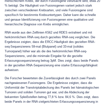
menschlichem Krebs, der durch Fusionsgene verursacht wird, etwa 20
% beträgt. Die Häufigkeit von Fusionsgenen variiert jedoch stark
zwischen verschiedenen Krebsarten, und viele Fusionsgene sind
spezifisch für bestimmte Krebsuntertypen. Daher kann die schnelle
und genaue Identifizierung von Fusionsgenen eine qualitative und
hierarchische Diagnose von Krebs ermöglichen.
RNA wurde aus den Zelllinien K562 und RDES extrahiert und mit
herkömmlichem RNA-seq durch gezieltes RNA-seq verglichen. Die
Ergebnisse zeigten, dass die ERCC-Häufigkeit des gezielten RNA-
seq-Sequenzierens 59-mal (Blutpanel) und 33-mal (solides
Tumorpanel) höher war als die des herkömmlichen RNA-seq-
Sequenzierens, und die minimale Eingabe für die gezielte
Erfassungssequenzierung betrug 3pM. Dies zeigt, dass beide Panels
in der gezielten RNA-Sequenzierung eine starke Erfassungsfähigkeit
aufweisen.
Die Forscher bewerteten die Zuverlässigkeit des durch zwei Panels
nachgewiesenen Fusionsgens. Die Ergebnisse zeigten, dass die
Uniformität der Transkriptabdeckung des Panels bei hämatologischen
Tumoren und soliden Tumoren gut war, und die Abdeckung der
bekannten Spleißstellen betrug 77,8 % bzw. 84,6 %. Dies zeigt, dass
beide Panels in der RNA-zielgerichteten Erfassungssequenzierung in