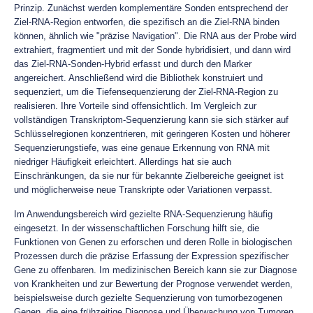
Prinzip. Zunächst werden komplementäre Sonden entsprechend der
Ziel-RNA-Region entworfen, die spezifisch an die Ziel-RNA binden
können, ähnlich wie "präzise Navigation". Die RNA aus der Probe wird
extrahiert, fragmentiert und mit der Sonde hybridisiert, und dann wird
das Ziel-RNA-Sonden-Hybrid erfasst und durch den Marker
angereichert. Anschließend wird die Bibliothek konstruiert und
sequenziert, um die Tiefensequenzierung der Ziel-RNA-Region zu
realisieren. Ihre Vorteile sind offensichtlich. Im Vergleich zur
vollständigen Transkriptom-Sequenzierung kann sie sich stärker auf
Schlüsselregionen konzentrieren, mit geringeren Kosten und höherer
Sequenzierungstiefe, was eine genaue Erkennung von RNA mit
niedriger Häufigkeit erleichtert. Allerdings hat sie auch
Einschränkungen, da sie nur für bekannte Zielbereiche geeignet ist
und möglicherweise neue Transkripte oder Variationen verpasst.
Im Anwendungsbereich wird gezielte RNA-Sequenzierung häufig
eingesetzt. In der wissenschaftlichen Forschung hilft sie, die
Funktionen von Genen zu erforschen und deren Rolle in biologischen
Prozessen durch die präzise Erfassung der Expression spezifischer
Gene zu offenbaren. Im medizinischen Bereich kann sie zur Diagnose
von Krankheiten und zur Bewertung der Prognose verwendet werden,
beispielsweise durch gezielte Sequenzierung von tumorbezogenen
Genen, die eine frühzeitige Diagnose und Überwachung von Tumoren