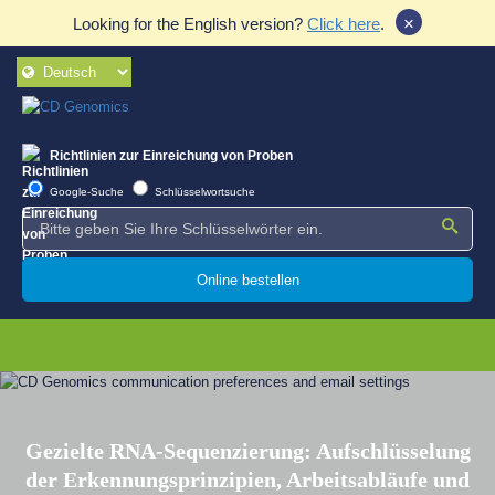
×
Looking for the English version?
Click here
.
Richtlinien zur Einreichung von Proben
Google-Suche
Schlüsselwortsuche
Online bestellen
Gezielte RNA-Sequenzierung: Aufschlüsselung
der Erkennungsprinzipien, Arbeitsabläufe und