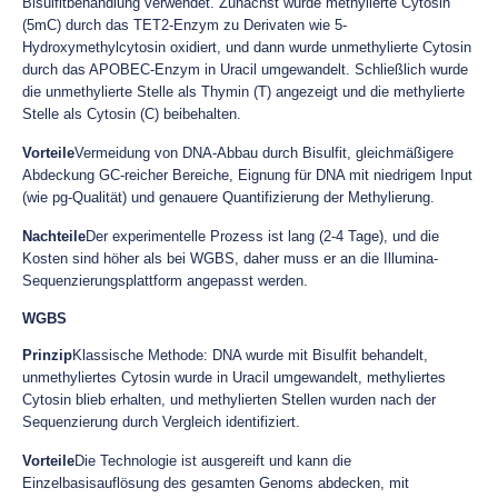
Bisulfitbehandlung verwendet. Zunächst wurde methylierte Cytosin
(5mC) durch das TET2-Enzym zu Derivaten wie 5-
Hydroxymethylcytosin oxidiert, und dann wurde unmethylierte Cytosin
durch das APOBEC-Enzym in Uracil umgewandelt. Schließlich wurde
die unmethylierte Stelle als Thymin (T) angezeigt und die methylierte
Stelle als Cytosin (C) beibehalten.
Vorteile
Vermeidung von DNA-Abbau durch Bisulfit, gleichmäßigere
Abdeckung GC-reicher Bereiche, Eignung für DNA mit niedrigem Input
(wie pg-Qualität) und genauere Quantifizierung der Methylierung.
Nachteile
Der experimentelle Prozess ist lang (2-4 Tage), und die
Kosten sind höher als bei WGBS, daher muss er an die Illumina-
Sequenzierungsplattform angepasst werden.
WGBS
Prinzip
Klassische Methode: DNA wurde mit Bisulfit behandelt,
unmethyliertes Cytosin wurde in Uracil umgewandelt, methyliertes
Cytosin blieb erhalten, und methylierten Stellen wurden nach der
Sequenzierung durch Vergleich identifiziert.
Vorteile
Die Technologie ist ausgereift und kann die
Einzelbasisauflösung des gesamten Genoms abdecken, mit