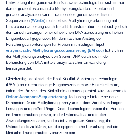
Entwicklung ihrer genomweiten Nachweistechnologie hat sich immer
darum gedreht, wie man die Methylierungskarte effizienter und
genauer analysieren kann. Traditionelles genomweites Bisulfit-
Sequenzieren (
WGBS
) realisiert die Methylierungserkennung mit
Einzelbasenauflösung durch Bisulfit-Transformation, sieht sich jedoch
den Einschränkungen einer erheblichen DNA-Zersetzung und hohen
Eingabebedarf gegenüber. Mit dem raschen Anstieg der
Forschungsanforderungen für Proben mit niedrigem Input,
enzymatische Methylierungssequenzierung (EM-seq)
hat sich in
der Methylierungsanalyse von Spuren-DNA durch die milde
Behandlung von DNA mittels enzymatischer Umwandlung
herausgebildet.
Gleichzeitig passt sich die Post-Bisulfid-Markierungstechnologie
(PBAT) an extrem niedrige Eingabeszenarien wie Einzelzellen an,
indem der Prozess des Bibliotheksaufbaus optimiert wird, während die
Oxford-Nanopore-Sequenzierung
Technologie bietet eine neue
Dimension für die Methylierungsanalyse mit dem Vorteil von langen
Lesungen und großer Länge. Diese Technologien haben ihre Vorteile
im Transformationsprinzip, in der Datenqualität und in den
Anwendungsszenarien, und es ist von großer Bedeutung, ihre
Unterschiede zu klären, um die epigenetische Forschung und die
klinische Transformation voranzutreiben.