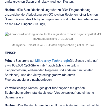
umfangreichen Daten und relativ niedrigen Kosten.
Nachteile
Die Bisulfidbehandlung führt zu DNA-Fragmentierung,
unzureichender Abdeckung von GC-reichen Regionen, einer leichten
Überschätzung des Methylierungsniveaus und hohen Anforderungen
an die DNA-Eingabe (100 ng+).
Methylierte DNA ist in WGBS-Daten angereichert (Ji et al., 2014).
EPISCH
Prinzip
Basierend auf
Mikroarray-Technologie
Die Sonde zielte auf
etwa 935.000 CpG-Stellen ab (hauptsächlich verteilt in
Genpromotoren, kodierenden Regionen und anderen funktionalen
Bereichen), und der Methylierungsgrad wurde durch
Fluoreszenzsignale nachgewiesen.
Vorteile
Niedrige Kosten, geeignet für Analysen mit großen
Stichprobengrößen, standardisierter Versuchsablauf und einfache
Datenanalyse.
Nachteile
Der Sonden ist voreingestellt, was bedeutet, dass sie nicht