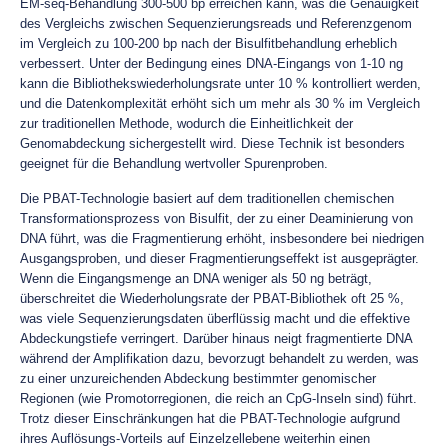
EM-seq-Behandlung 300-500 bp erreichen kann, was die Genauigkeit
des Vergleichs zwischen Sequenzierungsreads und Referenzgenom
im Vergleich zu 100-200 bp nach der Bisulfitbehandlung erheblich
verbessert. Unter der Bedingung eines DNA-Eingangs von 1-10 ng
kann die Bibliothekswiederholungsrate unter 10 % kontrolliert werden,
und die Datenkomplexität erhöht sich um mehr als 30 % im Vergleich
zur traditionellen Methode, wodurch die Einheitlichkeit der
Genomabdeckung sichergestellt wird. Diese Technik ist besonders
geeignet für die Behandlung wertvoller Spurenproben.
Die PBAT-Technologie basiert auf dem traditionellen chemischen
Transformationsprozess von Bisulfit, der zu einer Deaminierung von
DNA führt, was die Fragmentierung erhöht, insbesondere bei niedrigen
Ausgangsproben, und dieser Fragmentierungseffekt ist ausgeprägter.
Wenn die Eingangsmenge an DNA weniger als 50 ng beträgt,
überschreitet die Wiederholungsrate der PBAT-Bibliothek oft 25 %,
was viele Sequenzierungsdaten überflüssig macht und die effektive
Abdeckungstiefe verringert. Darüber hinaus neigt fragmentierte DNA
während der Amplifikation dazu, bevorzugt behandelt zu werden, was
zu einer unzureichenden Abdeckung bestimmter genomischer
Regionen (wie Promotorregionen, die reich an CpG-Inseln sind) führt.
Trotz dieser Einschränkungen hat die PBAT-Technologie aufgrund
ihres Auflösungs-Vorteils auf Einzelzellebene weiterhin einen