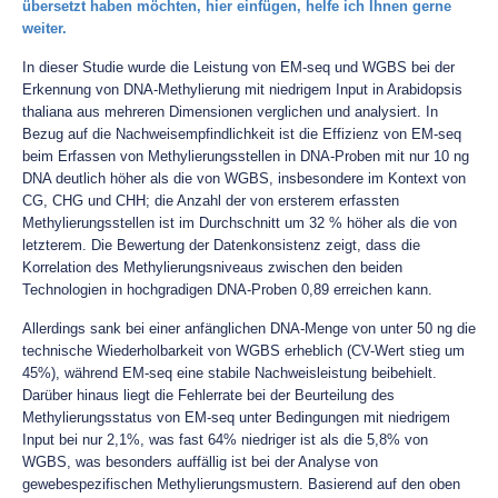
übersetzt haben möchten, hier einfügen, helfe ich Ihnen gerne
weiter.
In dieser Studie wurde die Leistung von EM-seq und WGBS bei der
Erkennung von DNA-Methylierung mit niedrigem Input in Arabidopsis
thaliana aus mehreren Dimensionen verglichen und analysiert. In
Bezug auf die Nachweisempfindlichkeit ist die Effizienz von EM-seq
beim Erfassen von Methylierungsstellen in DNA-Proben mit nur 10 ng
DNA deutlich höher als die von WGBS, insbesondere im Kontext von
CG, CHG und CHH; die Anzahl der von ersterem erfassten
Methylierungsstellen ist im Durchschnitt um 32 % höher als die von
letzterem. Die Bewertung der Datenkonsistenz zeigt, dass die
Korrelation des Methylierungsniveaus zwischen den beiden
Technologien in hochgradigen DNA-Proben 0,89 erreichen kann.
Allerdings sank bei einer anfänglichen DNA-Menge von unter 50 ng die
technische Wiederholbarkeit von WGBS erheblich (CV-Wert stieg um
45%), während EM-seq eine stabile Nachweisleistung beibehielt.
Darüber hinaus liegt die Fehlerrate bei der Beurteilung des
Methylierungsstatus von EM-seq unter Bedingungen mit niedrigem
Input bei nur 2,1%, was fast 64% niedriger ist als die 5,8% von
WGBS, was besonders auffällig ist bei der Analyse von
gewebespezifischen Methylierungsmustern. Basierend auf den oben