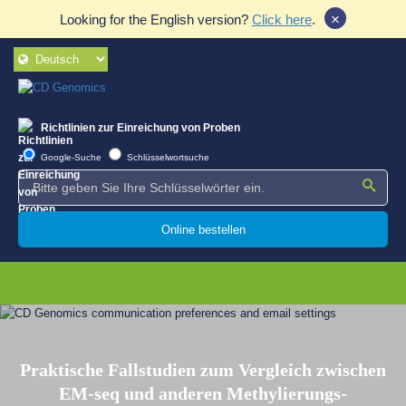
×
Looking for the English version?
Click here
.
Richtlinien zur Einreichung von Proben
Google-Suche
Schlüsselwortsuche
Online bestellen
Praktische Fallstudien zum Vergleich zwischen
EM-seq und anderen Methylierungs-