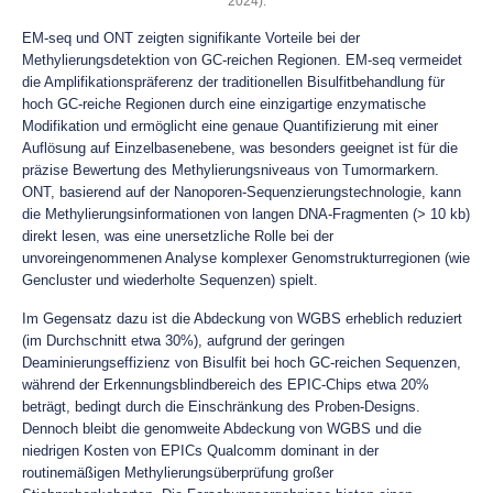
2024).
EM-seq und ONT zeigten signifikante Vorteile bei der
Methylierungsdetektion von GC-reichen Regionen. EM-seq vermeidet
die Amplifikationspräferenz der traditionellen Bisulfitbehandlung für
hoch GC-reiche Regionen durch eine einzigartige enzymatische
Modifikation und ermöglicht eine genaue Quantifizierung mit einer
Auflösung auf Einzelbasenebene, was besonders geeignet ist für die
präzise Bewertung des Methylierungsniveaus von Tumormarkern.
ONT, basierend auf der Nanoporen-Sequenzierungstechnologie, kann
die Methylierungsinformationen von langen DNA-Fragmenten (> 10 kb)
direkt lesen, was eine unersetzliche Rolle bei der
unvoreingenommenen Analyse komplexer Genomstrukturregionen (wie
Gencluster und wiederholte Sequenzen) spielt.
Im Gegensatz dazu ist die Abdeckung von WGBS erheblich reduziert
(im Durchschnitt etwa 30%), aufgrund der geringen
Deaminierungseffizienz von Bisulfit bei hoch GC-reichen Sequenzen,
während der Erkennungsblindbereich des EPIC-Chips etwa 20%
beträgt, bedingt durch die Einschränkung des Proben-Designs.
Dennoch bleibt die genomweite Abdeckung von WGBS und die
niedrigen Kosten von EPICs Qualcomm dominant in der
routinemäßigen Methylierungsüberprüfung großer