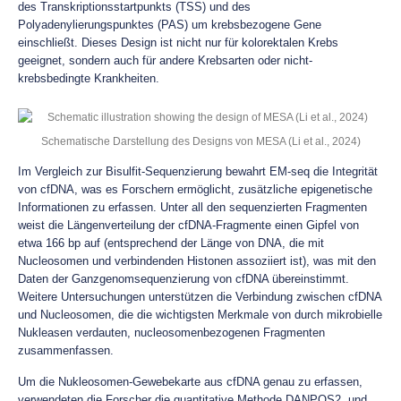
des Transkriptionsstartpunkts (TSS) und des
Polyadenylierungspunktes (PAS) um krebsbezogene Gene
einschließt. Dieses Design ist nicht nur für kolorektalen Krebs
geeignet, sondern auch für andere Krebsarten oder nicht-
krebsbedingte Krankheiten.
Schematische Darstellung des Designs von MESA (Li et al., 2024)
Im Vergleich zur Bisulfit-Sequenzierung bewahrt EM-seq die Integrität
von cfDNA, was es Forschern ermöglicht, zusätzliche epigenetische
Informationen zu erfassen. Unter all den sequenzierten Fragmenten
weist die Längenverteilung der cfDNA-Fragmente einen Gipfel von
etwa 166 bp auf (entsprechend der Länge von DNA, die mit
Nucleosomen und verbindenden Histonen assoziiert ist), was mit den
Daten der Ganzgenomsequenzierung von cfDNA übereinstimmt.
Weitere Untersuchungen unterstützen die Verbindung zwischen cfDNA
und Nucleosomen, die die wichtigsten Merkmale von durch mikrobielle
Nukleasen verdauten, nucleosomenbezogenen Fragmenten
zusammenfassen.
Um die Nukleosomen-Gewebekarte aus cfDNA genau zu erfassen,
verwendeten die Forscher die quantitative Methode DANPOS2, und