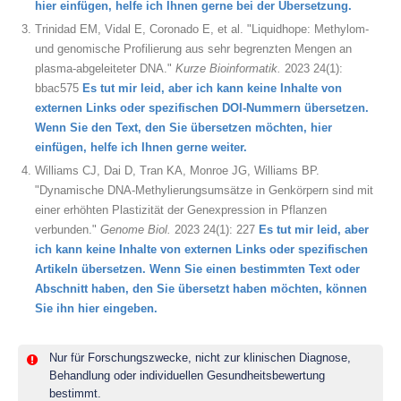
hier einfügen, helfe ich Ihnen gerne bei der Übersetzung.
Trinidad EM, Vidal E, Coronado E, et al. "Liquidhope: Methylom-
und genomische Profilierung aus sehr begrenzten Mengen an
plasma-abgeleiteter DNA."
Kurze Bioinformatik.
2023 24(1):
bbac575
Es tut mir leid, aber ich kann keine Inhalte von
externen Links oder spezifischen DOI-Nummern übersetzen.
Wenn Sie den Text, den Sie übersetzen möchten, hier
einfügen, helfe ich Ihnen gerne weiter.
Williams CJ, Dai D, Tran KA, Monroe JG, Williams BP.
"Dynamische DNA-Methylierungsumsätze in Genkörpern sind mit
einer erhöhten Plastizität der Genexpression in Pflanzen
verbunden."
Genome Biol.
2023 24(1): 227
Es tut mir leid, aber
ich kann keine Inhalte von externen Links oder spezifischen
Artikeln übersetzen. Wenn Sie einen bestimmten Text oder
Abschnitt haben, den Sie übersetzt haben möchten, können
Sie ihn hier eingeben.
Nur für Forschungszwecke, nicht zur klinischen Diagnose,
Behandlung oder individuellen Gesundheitsbewertung
bestimmt.