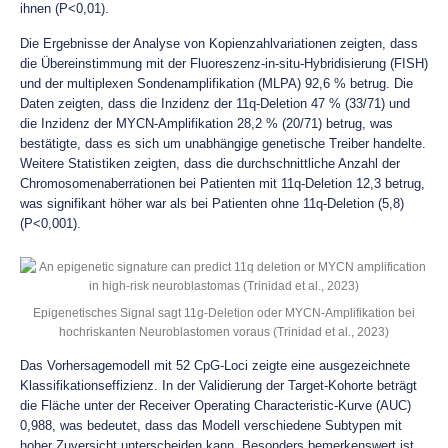
ihnen (P<0,01).
Die Ergebnisse der Analyse von Kopienzahlvariationen zeigten, dass
die Übereinstimmung mit der Fluoreszenz-in-situ-Hybridisierung (FISH)
und der multiplexen Sondenamplifikation (MLPA) 92,6 % betrug. Die
Daten zeigten, dass die Inzidenz der 11q-Deletion 47 % (33/71) und
die Inzidenz der MYCN-Amplifikation 28,2 % (20/71) betrug, was
bestätigte, dass es sich um unabhängige genetische Treiber handelte.
Weitere Statistiken zeigten, dass die durchschnittliche Anzahl der
Chromosomenaberrationen bei Patienten mit 11q-Deletion 12,3 betrug,
was signifikant höher war als bei Patienten ohne 11q-Deletion (5,8)
(P<0,001).
Epigenetisches Signal sagt 11g-Deletion oder MYCN-Amplifikation bei
hochriskanten Neuroblastomen voraus (Trinidad et al., 2023)
Das Vorhersagemodell mit 52 CpG-Loci zeigte eine ausgezeichnete
Klassifikationseffizienz. In der Validierung der Target-Kohorte beträgt
die Fläche unter der Receiver Operating Characteristic-Kurve (AUC)
0,988, was bedeutet, dass das Modell verschiedene Subtypen mit
hoher Zuversicht unterscheiden kann. Besonders bemerkenswert ist,