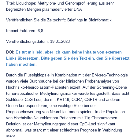
Titel: Liquidhope: Methylom- und Genomprofilierung aus sehr
begrenzten Mengen plasmaderivierter DNA
Veröffentlichen Sie die Zeitschrift: Briefings in Bioinformatik
Impact Faktoren: 6,8
Veröffentlichungsdatum: 19.01.2023
DOI:
Es tut mir leid, aber ich kann keine Inhalte von externen
Links übersetzen. Bitte geben Sie den Text ein, den Sie übersetzt
haben möchten.
Durch die Flüssigbiopsie in Kombination mit der EM-seq-Technologie
wurden viele Durchbrüche bei der klinischen Probenanalyse von
Hochrisiko-Neuroblastom-Patienten erzielt. Auf der Screening-Ebene
tumor-spezifischer Methylierungsmarker wurde festgestellt, dass acht
Schlüssel-CpG-Loci, die mit KRT19, CCR7, CSF1R und anderen
Genen korrespondieren, eine wichtige Rolle bei der
Prognosebewertung von Neuroblastomen spielen. In der Population
von Hochrisiko-Neuroblastom-Patienten mit 11q-Chromosomen-
Deletion ist der Methylierungsgrad dieser CpG-Loci signifikant
abnormal, was stark mit einer schlechten Prognose in Verbindung
steht.