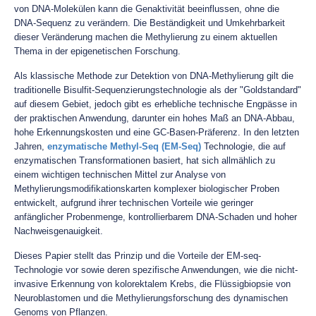
von DNA-Molekülen kann die Genaktivität beeinflussen, ohne die
DNA-Sequenz zu verändern. Die Beständigkeit und Umkehrbarkeit
dieser Veränderung machen die Methylierung zu einem aktuellen
Thema in der epigenetischen Forschung.
Als klassische Methode zur Detektion von DNA-Methylierung gilt die
traditionelle Bisulfit-Sequenzierungstechnologie als der "Goldstandard"
auf diesem Gebiet, jedoch gibt es erhebliche technische Engpässe in
der praktischen Anwendung, darunter ein hohes Maß an DNA-Abbau,
hohe Erkennungskosten und eine GC-Basen-Präferenz. In den letzten
Jahren,
enzymatische Methyl-Seq (EM-Seq)
Technologie, die auf
enzymatischen Transformationen basiert, hat sich allmählich zu
einem wichtigen technischen Mittel zur Analyse von
Methylierungsmodifikationskarten komplexer biologischer Proben
entwickelt, aufgrund ihrer technischen Vorteile wie geringer
anfänglicher Probenmenge, kontrollierbarem DNA-Schaden und hoher
Nachweisgenauigkeit.
Dieses Papier stellt das Prinzip und die Vorteile der EM-seq-
Technologie vor sowie deren spezifische Anwendungen, wie die nicht-
invasive Erkennung von kolorektalem Krebs, die Flüssigbiopsie von
Neuroblastomen und die Methylierungsforschung des dynamischen
Genoms von Pflanzen.