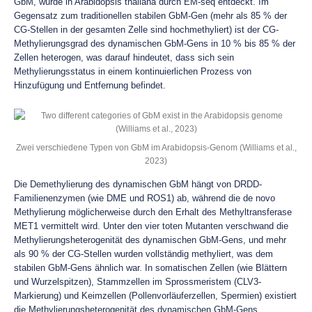
GbM, wurde in Arabidopsis thaliana durch EM-seq entdeckt. Im
Gegensatz zum traditionellen stabilen GbM-Gen (mehr als 85 % der
CG-Stellen in der gesamten Zelle sind hochmethyliert) ist der CG-
Methylierungsgrad des dynamischen GbM-Gens in 10 % bis 85 % der
Zellen heterogen, was darauf hindeutet, dass sich sein
Methylierungsstatus in einem kontinuierlichen Prozess von
Hinzufügung und Entfernung befindet.
Zwei verschiedene Typen von GbM im Arabidopsis-Genom (Williams et al.,
2023)
Die Demethylierung des dynamischen GbM hängt von DRDD-
Familienenzymen (wie DME und ROS1) ab, während die de novo
Methylierung möglicherweise durch den Erhalt des Methyltransferase
MET1 vermittelt wird. Unter den vier toten Mutanten verschwand die
Methylierungsheterogenität des dynamischen GbM-Gens, und mehr
als 90 % der CG-Stellen wurden vollständig methyliert, was dem
stabilen GbM-Gens ähnlich war. In somatischen Zellen (wie Blättern
und Wurzelspitzen), Stammzellen im Sprossmeristem (CLV3-
Markierung) und Keimzellen (Pollenvorläuferzellen, Spermien) existiert
die Methylierungsheterogenität des dynamischen GbM-Gens