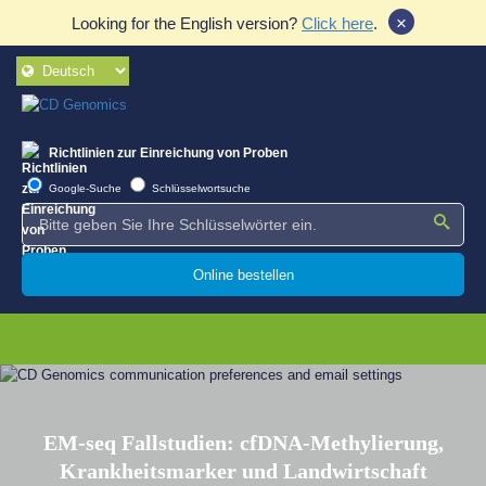
×
Looking for the English version?
Click here
.
Richtlinien zur Einreichung von Proben
Google-Suche
Schlüsselwortsuche
Online bestellen
EM-seq Fallstudien: cfDNA-Methylierung,
Krankheitsmarker und Landwirtschaft