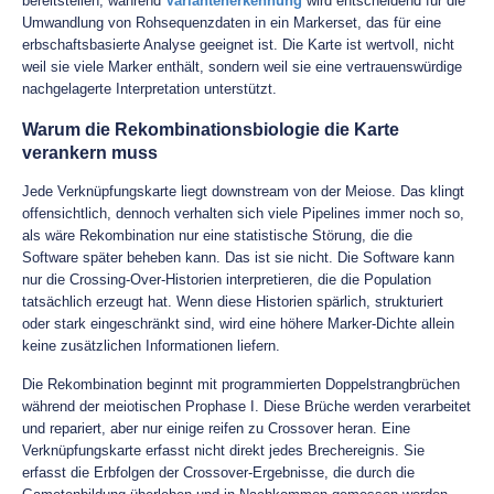
bereitstellen, während
Variantenerkennung
wird entscheidend für die
Umwandlung von Rohsequenzdaten in ein Markerset, das für eine
erbschaftsbasierte Analyse geeignet ist. Die Karte ist wertvoll, nicht
weil sie viele Marker enthält, sondern weil sie eine vertrauenswürdige
nachgelagerte Interpretation unterstützt.
Warum die Rekombinationsbiologie die Karte
verankern muss
Jede Verknüpfungskarte liegt downstream von der Meiose. Das klingt
offensichtlich, dennoch verhalten sich viele Pipelines immer noch so,
als wäre Rekombination nur eine statistische Störung, die die
Software später beheben kann. Das ist sie nicht. Die Software kann
nur die Crossing-Over-Historien interpretieren, die die Population
tatsächlich erzeugt hat. Wenn diese Historien spärlich, strukturiert
oder stark eingeschränkt sind, wird eine höhere Marker-Dichte allein
keine zusätzlichen Informationen liefern.
Die Rekombination beginnt mit programmierten Doppelstrangbrüchen
während der meiotischen Prophase I. Diese Brüche werden verarbeitet
und repariert, aber nur einige reifen zu Crossover heran. Eine
Verknüpfungskarte erfasst nicht direkt jedes Brechereignis. Sie
erfasst die Erbfolgen der Crossover-Ergebnisse, die durch die