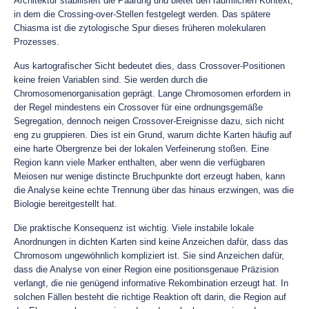
Architektur stabilisiert die Paarung und bietet den räumlichen Kontext,
in dem die Crossing-over-Stellen festgelegt werden. Das spätere
Chiasma ist die zytologische Spur dieses früheren molekularen
Prozesses.
Aus kartografischer Sicht bedeutet dies, dass Crossover-Positionen
keine freien Variablen sind. Sie werden durch die
Chromosomenorganisation geprägt. Lange Chromosomen erfordern in
der Regel mindestens ein Crossover für eine ordnungsgemäße
Segregation, dennoch neigen Crossover-Ereignisse dazu, sich nicht
eng zu gruppieren. Dies ist ein Grund, warum dichte Karten häufig auf
eine harte Obergrenze bei der lokalen Verfeinerung stoßen. Eine
Region kann viele Marker enthalten, aber wenn die verfügbaren
Meiosen nur wenige distincte Bruchpunkte dort erzeugt haben, kann
die Analyse keine echte Trennung über das hinaus erzwingen, was die
Biologie bereitgestellt hat.
Die praktische Konsequenz ist wichtig. Viele instabile lokale
Anordnungen in dichten Karten sind keine Anzeichen dafür, dass das
Chromosom ungewöhnlich kompliziert ist. Sie sind Anzeichen dafür,
dass die Analyse von einer Region eine positionsgenaue Präzision
verlangt, die nie genügend informative Rekombination erzeugt hat. In
solchen Fällen besteht die richtige Reaktion oft darin, die Region auf