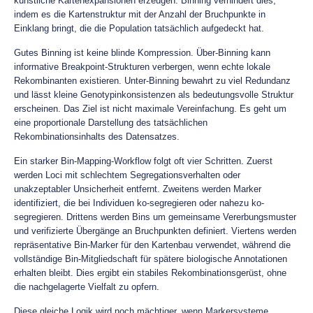
künstliche Kartenexpansionen erzeugen. Binning verhindert dies,
indem es die Kartenstruktur mit der Anzahl der Bruchpunkte in
Einklang bringt, die die Population tatsächlich aufgedeckt hat.
Gutes Binning ist keine blinde Kompression. Über-Binning kann
informative Breakpoint-Strukturen verbergen, wenn echte lokale
Rekombinanten existieren. Unter-Binning bewahrt zu viel Redundanz
und lässt kleine Genotypinkonsistenzen als bedeutungsvolle Struktur
erscheinen. Das Ziel ist nicht maximale Vereinfachung. Es geht um
eine proportionale Darstellung des tatsächlichen
Rekombinationsinhalts des Datensatzes.
Ein starker Bin-Mapping-Workflow folgt oft vier Schritten. Zuerst
werden Loci mit schlechtem Segregationsverhalten oder
unakzeptabler Unsicherheit entfernt. Zweitens werden Marker
identifiziert, die bei Individuen ko-segregieren oder nahezu ko-
segregieren. Drittens werden Bins um gemeinsame Vererbungsmuster
und verifizierte Übergänge an Bruchpunkten definiert. Viertens werden
repräsentative Bin-Marker für den Kartenbau verwendet, während die
vollständige Bin-Mitgliedschaft für spätere biologische Annotationen
erhalten bleibt. Dies ergibt ein stabiles Rekombinationsgerüst, ohne
die nachgelagerte Vielfalt zu opfern.
Diese gleiche Logik wird noch mächtiger, wenn Markersysteme