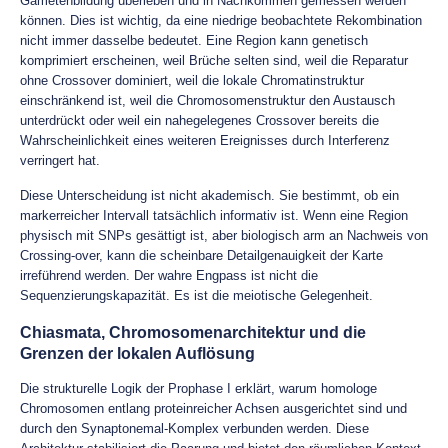
Gametenbildung überleben und in Nachkommen gemessen werden
können. Dies ist wichtig, da eine niedrige beobachtete Rekombination
nicht immer dasselbe bedeutet. Eine Region kann genetisch
komprimiert erscheinen, weil Brüche selten sind, weil die Reparatur
ohne Crossover dominiert, weil die lokale Chromatinstruktur
einschränkend ist, weil die Chromosomenstruktur den Austausch
unterdrückt oder weil ein nahegelegenes Crossover bereits die
Wahrscheinlichkeit eines weiteren Ereignisses durch Interferenz
verringert hat.
Diese Unterscheidung ist nicht akademisch. Sie bestimmt, ob ein
markerreicher Intervall tatsächlich informativ ist. Wenn eine Region
physisch mit SNPs gesättigt ist, aber biologisch arm an Nachweis von
Crossing-over, kann die scheinbare Detailgenauigkeit der Karte
irreführend werden. Der wahre Engpass ist nicht die
Sequenzierungskapazität. Es ist die meiotische Gelegenheit.
Chiasmata, Chromosomenarchitektur und die
Grenzen der lokalen Auflösung
Die strukturelle Logik der Prophase I erklärt, warum homologe
Chromosomen entlang proteinreicher Achsen ausgerichtet sind und
durch den Synaptonemal-Komplex verbunden werden. Diese