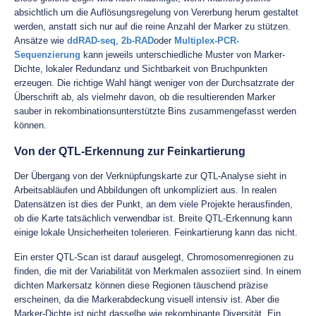
absichtlich um die Auflösungsregelung von Vererbung herum gestaltet
werden, anstatt sich nur auf die reine Anzahl der Marker zu stützen.
Ansätze wie
ddRAD-seq
,
2b-RAD
oder
Multiplex-PCR-
Sequenzierung
kann jeweils unterschiedliche Muster von Marker-
Dichte, lokaler Redundanz und Sichtbarkeit von Bruchpunkten
erzeugen. Die richtige Wahl hängt weniger von der Durchsatzrate der
Überschrift ab, als vielmehr davon, ob die resultierenden Marker
sauber in rekombinationsunterstützte Bins zusammengefasst werden
können.
Von der QTL-Erkennung zur Feinkartierung
Der Übergang von der Verknüpfungskarte zur QTL-Analyse sieht in
Arbeitsabläufen und Abbildungen oft unkompliziert aus. In realen
Datensätzen ist dies der Punkt, an dem viele Projekte herausfinden,
ob die Karte tatsächlich verwendbar ist. Breite QTL-Erkennung kann
einige lokale Unsicherheiten tolerieren. Feinkartierung kann das nicht.
Ein erster QTL-Scan ist darauf ausgelegt, Chromosomenregionen zu
finden, die mit der Variabilität von Merkmalen assoziiert sind. In einem
dichten Markersatz können diese Regionen täuschend präzise
erscheinen, da die Markerabdeckung visuell intensiv ist. Aber die
Marker-Dichte ist nicht dasselbe wie rekombinante Diversität. Ein