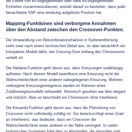
der Ebene von ko-segregierenden oder nahe ko-segregierenden
Einheiten zusammenzufassen, anstatt darauf zu bestehen, dass jeder
benachbarte SNP eine eindeutig aufgelöste Position hat.
Mapping-Funktionen sind verborgene Annahmen
über den Abstand zwischen den Crossover-Punkten.
Die Umwandlung von Rekombinationsfraktion in Kartenentfernung
sieht zwar nach einem technischen Detail aus, ist aber tatsächlich ein
kompaktes Modell dafür, wie Crossing-Over entlang des Chromosoms
verteilt ist.
Die Haldane-Funktion geht davon aus, dass Kreuzungen unabhängig
auftreten. Nach diesem Modell beeinflusst eine Kreuzung nicht die
Wahrscheinlichkeit einer anderen nahegelegenen Kreuzung. Mehrere
verborgene Kreuzungsereignisse werden im Rahmen eines
Zufallsereignismodells behandelt. Historisch gesehen war dies elegant
und nützlich. Aber es beschreibt ein Chromosom ohne Interferenz.
Die Kosambi-Funktion geht davon aus, dass die Platzierung von
Crossover nicht vollständig zufällig ist. Sie berücksichtigt einen Grad
an Interferenz, was bedeutet, dass ein Crossover die
Wahrscheinlichkeit eines anderen in der Nähe verringert. In vielen
biologischen Systemen führt dies zu Abständen, die plausibler sind