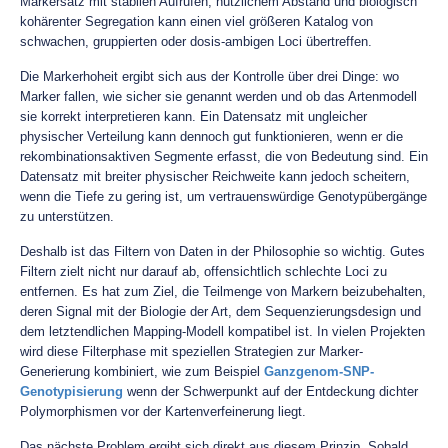
Markersatz mit stabilen Aufrufen, nützlichem Abstand und biologisch
kohärenter Segregation kann einen viel größeren Katalog von
schwachen, gruppierten oder dosis-ambigen Loci übertreffen.
Die Markerhoheit ergibt sich aus der Kontrolle über drei Dinge: wo
Marker fallen, wie sicher sie genannt werden und ob das Artenmodell
sie korrekt interpretieren kann. Ein Datensatz mit ungleicher
physischer Verteilung kann dennoch gut funktionieren, wenn er die
rekombinationsaktiven Segmente erfasst, die von Bedeutung sind. Ein
Datensatz mit breiter physischer Reichweite kann jedoch scheitern,
wenn die Tiefe zu gering ist, um vertrauenswürdige Genotypübergänge
zu unterstützen.
Deshalb ist das Filtern von Daten in der Philosophie so wichtig. Gutes
Filtern zielt nicht nur darauf ab, offensichtlich schlechte Loci zu
entfernen. Es hat zum Ziel, die Teilmenge von Markern beizubehalten,
deren Signal mit der Biologie der Art, dem Sequenzierungsdesign und
dem letztendlichen Mapping-Modell kompatibel ist. In vielen Projekten
wird diese Filterphase mit speziellen Strategien zur Marker-
Generierung kombiniert, wie zum Beispiel
Ganzgenom-SNP-
Genotypisierung
wenn der Schwerpunkt auf der Entdeckung dichter
Polymorphismen vor der Kartenverfeinerung liegt.
Das nächste Problem ergibt sich direkt aus diesem Prinzip. Sobald