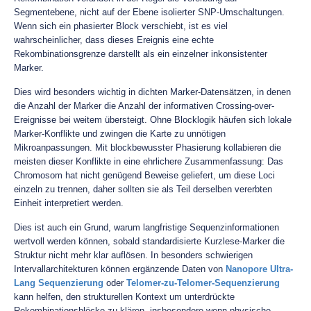
Segmentebene, nicht auf der Ebene isolierter SNP-Umschaltungen.
Wenn sich ein phasierter Block verschiebt, ist es viel
wahrscheinlicher, dass dieses Ereignis eine echte
Rekombinationsgrenze darstellt als ein einzelner inkonsistenter
Marker.
Dies wird besonders wichtig in dichten Marker-Datensätzen, in denen
die Anzahl der Marker die Anzahl der informativen Crossing-over-
Ereignisse bei weitem übersteigt. Ohne Blocklogik häufen sich lokale
Marker-Konflikte und zwingen die Karte zu unnötigen
Mikroanpassungen. Mit blockbewusster Phasierung kollabieren die
meisten dieser Konflikte in eine ehrlichere Zusammenfassung: Das
Chromosom hat nicht genügend Beweise geliefert, um diese Loci
einzeln zu trennen, daher sollten sie als Teil derselben vererbten
Einheit interpretiert werden.
Dies ist auch ein Grund, warum langfristige Sequenzinformationen
wertvoll werden können, sobald standardisierte Kurzlese-Marker die
Struktur nicht mehr klar auflösen. In besonders schwierigen
Intervallarchitekturen können ergänzende Daten von
Nanopore Ultra-
Lang Sequenzierung
oder
Telomer-zu-Telomer-Sequenzierung
kann helfen, den strukturellen Kontext um unterdrückte
Rekombinationsblöcke zu klären, insbesondere wenn physische