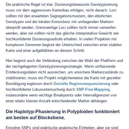
Die praktische Regel ist klar. Dosierungsbewusste Genotypisierung
muss vor dem aggressiven Kartenbau erfolgen, nicht danach. Loci
sollten mit den erwarteten Segregationsmustern, den elterlichen
Genotypen und der lokalen Konsistenz mit umliegenden Markern
überprüft werden. Grenzwertige Loci sollten nicht immer verworfen
werden, aber sie sollten nicht das gleiche interpretative Gewicht wie
hochkonfidente Dosierungsaufrufe erhalten. In vielen Projekten mit
komplexen Genomen beginnt der Unterschied zwischen einer stabilen
Karte und einer aufgeblähten an diesem Schritt.
Hier beginnt auch die Verbindung zwischen der Wahl der Plattform und
der nachgelagerten Genotypisierungsstrategie. Wenn umfassende
Entdeckungsdaten nicht ausreichen, um unsichere Markerzustände zu
stabilisieren, muss ein Projekt möglicherweise die Karte mit gezielter
Bestätigung ergänzen durch
Gezielte Regionssequenzierung
oder
hochkonfidente Lokusuntersuchung durch
SNP-Fine-Mapping
,
insbesondere wenn wichtige Breakpoints oder Intervallgrenzen von
einer relativ kleinen Anzahl entscheidender Marker abhängen.
Die Haplotyp-Phasierung in Polyploiden funktioniert
am besten auf Blockebene.
Einzelne SNPs sind praktische analytische Einheiten, aber sie sind