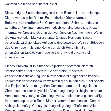
während sie biologisch instabil bleibt.
Die wichtigste Unterscheidung in diesem Bereich ist nicht niedrige
Dichte versus hohe Dichte. Es ist
Marker-Dichte versus
Rekombinationsdichte
Ein Chromosom kann Zehntausende von
aufrufbaren Varianten enthalten, jedoch nur eine begrenzte Anzahl
informativer Crossing-Over in den verfügbaren Nachkommen. Wenn
die Analyse jeden Marker als unabhängiges Positionshinweis
behandelt, wird die lokale Auflösung überbewertet. Wenn stattdessen
das Chromosom als eine Reihe von durch Rekombination
unterstützten Erbblöcken modelliert wird, wird die Karte viel
zuverlässiger.
Dieses Problem ist in einfachen diploiden Systemen leicht zu
unterschätzen. Bei moderater Genomgröße, moderater
Wiederholungsbelastung und relativ sauberer Segregation können
herkömmliche Arbeitsabläufe weiterhin gut funktionieren. Aber sobald
das Projekt in Arten mit großen Genomen, strukturell ungleichen
Chromosomen oder polyploider Vererbung übergeht, beginnen ältere
Annahmen zu versagen. Crossing-over wird sichtbar ungleichmäßig.
Interferenz spielt eine Rolle. Markersysteme beproben das Genom
nicht gleichmäßig. Genotypisierung mit geringer Tiefe kann Allel-
Kopienzustände verwischen. An diesem Punkt hört die Linkage-