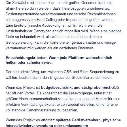
Die Schwäche ist ebenso klar. In sehr großen Genomen kann die
Skim-Tiefe so dünn werden, dass Heterozygoten unterbewertet,
Dosierungszustände verschwommen und falsche Rekombinationen
nach aggressivem Hard-Calling oder Imputation eingeführt werden.
Eine breite physische Abdeckung ist nur hilfreich, wenn die
Unsicherheit der Genotypen ehrlich modelliert wird. Wenn eine niedrige
Tiefe so behandelt wird, als wäre sie eine saubere diskrete
Genotypisierung, kann die Karte breiter, geräuschhafter und weniger
vertrauenswürdig werden als ein gezielteres Datenset.
Entscheidungskriterien: Wann jede Plattform wahrscheinlich
helfen oder scheitern wird.
Der nützlichste Weg, um zwischen GBS und Skim-Sequenzierung zu
wählen, besteht darin, den Engpass der Studie klar zu definieren.
Wenn das Projekt ist
budgetbeschränkt und stichprobenreich
GBS
hat oft den Vorteil. Es konzentriert die Lesevorgänge, unterstützt
größere Nachkommenschaftsätze und kann genügend Marker für eine
effektive Verknüpfungsrekonstruktion wiederherstellen, ohne für eine
vollständige Genomdarstellung zu bezahlen.
Wenn das Projekt es erfordert
späteres Gerüstverankern, physische
Intervallwiederverwendung oder umfassendere