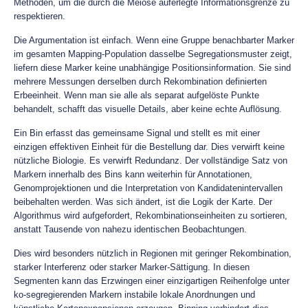
Methoden, um die durch die Meiose auferlegte Informationsgrenze zu
respektieren.
Die Argumentation ist einfach. Wenn eine Gruppe benachbarter Marker
im gesamten Mapping-Population dasselbe Segregationsmuster zeigt,
liefern diese Marker keine unabhängige Positionsinformation. Sie sind
mehrere Messungen derselben durch Rekombination definierten
Erbeeinheit. Wenn man sie alle als separat aufgelöste Punkte
behandelt, schafft das visuelle Details, aber keine echte Auflösung.
Ein Bin erfasst das gemeinsame Signal und stellt es mit einer
einzigen effektiven Einheit für die Bestellung dar. Dies verwirft keine
nützliche Biologie. Es verwirft Redundanz. Der vollständige Satz von
Markern innerhalb des Bins kann weiterhin für Annotationen,
Genomprojektionen und die Interpretation von Kandidatenintervallen
beibehalten werden. Was sich ändert, ist die Logik der Karte. Der
Algorithmus wird aufgefordert, Rekombinationseinheiten zu sortieren,
anstatt Tausende von nahezu identischen Beobachtungen.
Dies wird besonders nützlich in Regionen mit geringer Rekombination,
starker Interferenz oder starker Marker-Sättigung. In diesen
Segmenten kann das Erzwingen einer einzigartigen Reihenfolge unter
ko-segregierenden Markern instabile lokale Anordnungen und