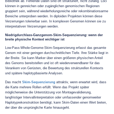
Bibliothek ab. Fehlende Daten sind oft strukturiert, nicht zufällig. Loci
können in genreichen oder zugänglichen genomischen Regionen
gruppiert sein, während wiederholungsreiche oder rekombinationsarme
Bereiche unterproben werden. In diploiden Projekten können diese
Verzerrungen tolerierbar sein. In komplexen Genomen können sie zu
interpretativen Verzerrungen werden.
Niedrigdurchlass-Ganzgenom-Skim-Sequenzierung: wenn der
breite physische Kontext wichtiger ist
Low-Pass-Whole-Genome-Skim-Sequenzierung erfasst das gesamte
Genom mit einer geringen durchschnittlichen Tiefe. Ihre Stärke liegt in
der Breite. Sie kann Marker über einen größeren physischen Anteil
des Genoms bereitstellen und ist oft wiederverwendbarer für das
Verankern von Gerüsten, die Bewertung des strukturellen Kontexts
und spätere haplotypbasierte Analysen.
Das macht
Skim-Sequenzierung
attraktiv, wenn erwartet wird, dass
die Karte mehrere Rollen erfüllt. Wenn das Projekt später
möglicherweise die Unterstützung von Montagevalidierung,
langfristiger Intervallinterpretation oder umfassender genomweiter
Haplotyprekonstruktion benötigt, kann Skim-Daten einen Wert bieten,
der über die ursprüngliche Karte hinausgeht.