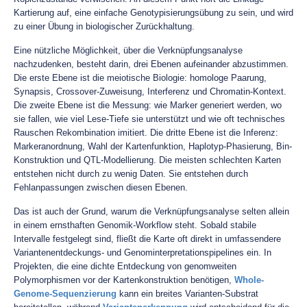
Kartierung auf, eine einfache Genotypisierungsübung zu sein, und wird
zu einer Übung in biologischer Zurückhaltung.
Eine nützliche Möglichkeit, über die Verknüpfungsanalyse
nachzudenken, besteht darin, drei Ebenen aufeinander abzustimmen.
Die erste Ebene ist die meiotische Biologie: homologe Paarung,
Synapsis, Crossover-Zuweisung, Interferenz und Chromatin-Kontext.
Die zweite Ebene ist die Messung: wie Marker generiert werden, wo
sie fallen, wie viel Lese-Tiefe sie unterstützt und wie oft technisches
Rauschen Rekombination imitiert. Die dritte Ebene ist die Inferenz:
Markeranordnung, Wahl der Kartenfunktion, Haplotyp-Phasierung, Bin-
Konstruktion und QTL-Modellierung. Die meisten schlechten Karten
entstehen nicht durch zu wenig Daten. Sie entstehen durch
Fehlanpassungen zwischen diesen Ebenen.
Das ist auch der Grund, warum die Verknüpfungsanalyse selten allein
in einem ernsthaften Genomik-Workflow steht. Sobald stabile
Intervalle festgelegt sind, fließt die Karte oft direkt in umfassendere
Variantenentdeckungs- und Genominterpretationspipelines ein. In
Projekten, die eine dichte Entdeckung von genomweiten
Polymorphismen vor der Kartenkonstruktion benötigen,
Whole-
Genome-Sequenzierung
kann ein breites Varianten-Substrat