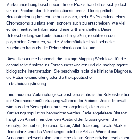
Markeranordnung beschrieben. In der Praxis handelt es sich jedoch
um ein Problem der Rekombinationsinferenz. Die eigentliche
Herausforderung besteht nicht nur darin, mehr SNPs entlang eines
Chromosoms zu platzieren, sondern auch zu entscheiden, wie viel
echte meiotische Information diese SNPs enthalten. Diese
Unterscheidung wird entscheidend in großen, repetitiven oder
polyploiden Genomen, wo die Markerhäufigkeit viel schneller
zunehmen kann als die Rekombinationsauflösung.
Diese Ressource behandelt die Linkage-Mapping-Workflows für die
genomische Analyse zu Forschungszwecken und die nachgelagerte
biologische Interpretation. Sie beschreibt nicht die klinische Diagnose,
die Patienteneinstufung oder die therapeutische
Entscheidungsfindung.
Eine moderne Verknüpfungskarte ist eine statistische Rekonstruktion
der Chromosomenübertragung während der Meiose. Jedes Intervall
wird aus den Segregationsmustern abgeleitet, die in einer
Kartierungspopulation beobachtet werden. Jede abgeleitete Distanz
hängt von Annahmen über den Abstand der Crossing-over, die
Genotyp-Sicherheit, fehlende Daten, Allel-Dosierung, lokale Marker-
Redundanz und das Vererbungsmodell der Art ab. Wenn diese
Annahmen schwach sind, kann eine dichte Karte präzise erscheinen,