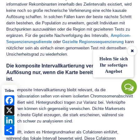
informativer Rekombinanten innerhalb des Zielintervalls existiert, wird
keine noch so große rechnerische Verfeinerung eine echte kausale
Auflösung schaffen. In solchen Fällen kann der beste nächste Schritt
darin bestehen, die Population zu erweitern, gezielt Individuen mit
Bruchpunkten auszuwählen oder die Region mit gezielteren Tests zu
ergänzen. Für die gezielte Nachverfolgung des Intervalls,
Amplicon-
Sequenzierungsdienste
oder
Gezielte Regionssequenzierung
kann
nützlicher sein als einfach einen genomweiten Test mit demselben
Unsicherheitsgrad zu wiederholen.
Holen Sie sich
Ihr sofortiges
Die komposite Intervallkartierung verbessert die
Angebot
Auflösung nur, wenn die Karte bereits glaubwürdig
ist.
Die komposite Intervallkartierung bleibt relevant, da die
Teilen
Merkmalsvariation selten von einem isolierten Chromosomenabschnitt
Facebook
kontrolliert wird. Hintergrundloci tragen zur Varianz bei. Verknüpfte
X
Regionen können sich gegenseitig verwischen. Dichte Markersets
können breite Gipfel erzeugen, die stark erscheinen, während sie
LinkedIn
dennoch schwer zu analysieren sind.
Share
CIM hilft, indem es Hintergrundmarker als Cofaktoren einführt,
während das fokale Intervall bewertet wird. Diese Cofaktoren