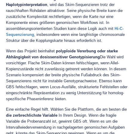
Haplotypinterpretation
, wird das Skim-Sequenzieren trotz der
rauschhaften Rohdaten attraktiver. Seine physische Breite kann die
zusätzliche Komplexität rechtfertigen, wenn die Karte nur eine
Komponente eines größeren genomischen Workflows ist. In
assemblierungsorientierten Studien kann diese Logik auch mit
Hi-C-
Sequenzierung
, insbesondere wenn eine langfristige chromosomale
Struktur über die Kopplungskarte hinaus erforderlich ist.
Wenn das Projekt beinhaltet
polyploide Vererbung oder starke
Abhängigkeit von dosissensitiver Genotypisierung
Die Wahl wird
vorsichtiger. Flache Skim-Daten können fehlschlagen, wenn Allel-
Kopienzustände nicht zuverlässig getrennt werden können. In diesem
Szenario kompensiert der breite physische Fußabdruck des Skim-
Sequenzierens nicht für instabile Genotypnachweise. Ebenso kann
GBS fehlschlagen, wenn Locus-Ausfälle, strukturierte Fehlstellen oder
eingeschränkte Repräsentation zu wenig Unterstützung für homolog-
spezifische Phaseninferenz bieten.
Eine einfache Regel hilft. Wählen Sie die Plattform, die am besten die
die zerbrechlichste Variable
In Ihrem Design. Wenn die fragile
Variable die Probenanzahl ist, gewinnt GBS oft. Wenn es um die
Intervallwiederverwendung in nachgelagerten genomischen Aufgaben
geht, könnte das Skim-Sequencing gewinnen. Wenn es um die