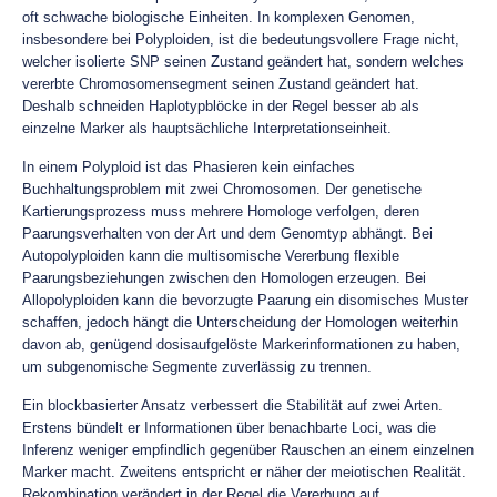
oft schwache biologische Einheiten. In komplexen Genomen,
insbesondere bei Polyploiden, ist die bedeutungsvollere Frage nicht,
welcher isolierte SNP seinen Zustand geändert hat, sondern welches
vererbte Chromosomensegment seinen Zustand geändert hat.
Deshalb schneiden Haplotypblöcke in der Regel besser ab als
einzelne Marker als hauptsächliche Interpretationseinheit.
In einem Polyploid ist das Phasieren kein einfaches
Buchhaltungsproblem mit zwei Chromosomen. Der genetische
Kartierungsprozess muss mehrere Homologe verfolgen, deren
Paarungsverhalten von der Art und dem Genomtyp abhängt. Bei
Autopolyploiden kann die multisomische Vererbung flexible
Paarungsbeziehungen zwischen den Homologen erzeugen. Bei
Allopolyploiden kann die bevorzugte Paarung ein disomisches Muster
schaffen, jedoch hängt die Unterscheidung der Homologen weiterhin
davon ab, genügend dosisaufgelöste Markerinformationen zu haben,
um subgenomische Segmente zuverlässig zu trennen.
Ein blockbasierter Ansatz verbessert die Stabilität auf zwei Arten.
Erstens bündelt er Informationen über benachbarte Loci, was die
Inferenz weniger empfindlich gegenüber Rauschen an einem einzelnen
Marker macht. Zweitens entspricht er näher der meiotischen Realität.
Rekombination verändert in der Regel die Vererbung auf