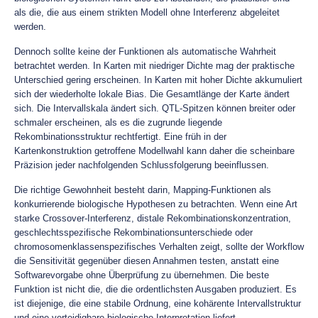
als die, die aus einem strikten Modell ohne Interferenz abgeleitet
werden.
Dennoch sollte keine der Funktionen als automatische Wahrheit
betrachtet werden. In Karten mit niedriger Dichte mag der praktische
Unterschied gering erscheinen. In Karten mit hoher Dichte akkumuliert
sich der wiederholte lokale Bias. Die Gesamtlänge der Karte ändert
sich. Die Intervallskala ändert sich. QTL-Spitzen können breiter oder
schmaler erscheinen, als es die zugrunde liegende
Rekombinationsstruktur rechtfertigt. Eine früh in der
Kartenkonstruktion getroffene Modellwahl kann daher die scheinbare
Präzision jeder nachfolgenden Schlussfolgerung beeinflussen.
Die richtige Gewohnheit besteht darin, Mapping-Funktionen als
konkurrierende biologische Hypothesen zu betrachten. Wenn eine Art
starke Crossover-Interferenz, distale Rekombinationskonzentration,
geschlechtsspezifische Rekombinationsunterschiede oder
chromosomenklassenspezifisches Verhalten zeigt, sollte der Workflow
die Sensitivität gegenüber diesen Annahmen testen, anstatt eine
Softwarevorgabe ohne Überprüfung zu übernehmen. Die beste
Funktion ist nicht die, die die ordentlichsten Ausgaben produziert. Es
ist diejenige, die eine stabile Ordnung, eine kohärente Intervallstruktur
und eine verteidigbare biologische Interpretation liefert.