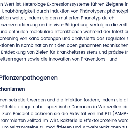
n Wert ist. Heterologe Expressionssysteme führen Zielgene i
e Unabhängigkeit durch Induktion von Phänotypen; phänotyp
tion weiter, indem sie den mutierten Phänotyp durch
szenzmarkierung und in vivo-Bildgebung verfolgen die zeit
nd enthüllen molekulare Interaktionen während der Infektion
Screening von Kandidatengen und analysierte das regulatori
aktionen in Kombination mit den oben genannten technische
Entdeckung von Zielen für Krankheitsresistenz und präzise I
eitserregern sowie die Innovation von Präventions- und
 Pflanzenpathogenen
echanismen
nen sekretiert werden und die Infektion fördern, indem sie di
-Effekte dringen über spezifische Domänen in Wirtszellen ein
um Beispiel blockieren sie die Aktivität von mit PTI (PAMP-
rammierten Zelltod im Wirt. Bakterielle Effektorproteine wer
ert, um Wirtsproteine zu modifizieren und Abwehrreaktionen 