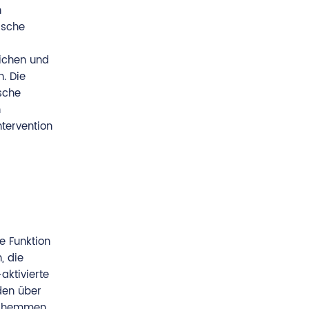
n
ische
lichen und
. Die
sche
n
ntervention
e Funktion
, die
aktivierte
den über
zu hemmen.