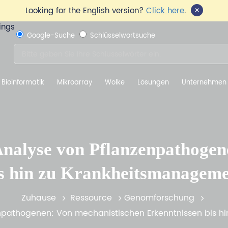
×
Looking for the English version?
Click here
.
Google-Suche
Schlüsselwortsuche
Bioinformatik
Mikroarray
Wolke
Lösungen
Unternehmen
nalyse von Pflanzenpathogen
s hin zu Krankheitsmanageme
Zuhause
Ressource
Genomforschung
npathogenen: Von mechanistischen Erkenntnissen bis h