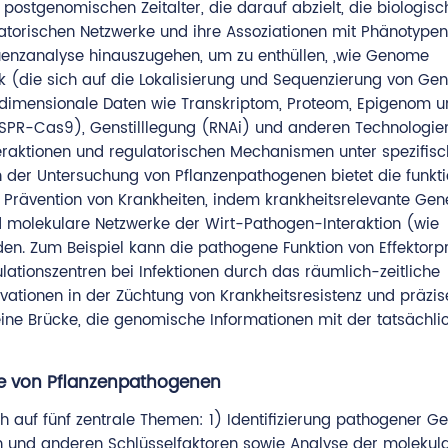
m postgenomischen Zeitalter, die darauf abzielt, die biologis
latorischen Netzwerke und ihre Assoziationen mit Phänotypen
uenzanalyse hinauszugehen, um zu enthüllen, „wie Genome
ik (die sich auf die Lokalisierung und Sequenzierung von Ge
ltidimensionale Daten wie Transkriptom, Proteom, Epigenom 
ISPR-Cas9), Genstilllegung (RNAi) und anderen Technologie
raktionen und regulatorischen Mechanismen unter spezifis
 der Untersuchung von Pflanzenpathogenen bietet die funkti
e Prävention von Krankheiten, indem krankheitsrelevante Gen
und molekulare Netzwerke der Wirt-Pathogen-Interaktion (wie
. Zum Beispiel kann die pathogene Funktion von Effektorp
lationszentren bei Infektionen durch das räumlich-zeitliche
vationen in der Züchtung von Krankheitsresistenz und präzis
eine Brücke, die genomische Informationen mit der tatsächli
e von Pflanzenpathogenen
 auf fünf zentrale Themen: 1) Identifizierung pathogener G
n und anderen Schlüsselfaktoren sowie Analyse der molekul