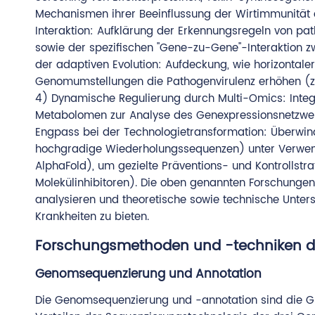
Mechanismen ihrer Beeinflussung der Wirtimmunität 
Interaktion: Aufklärung der Erkennungsregeln von p
sowie der spezifischen "Gene-zu-Gene"-Interaktion zw
der adaptiven Evolution: Aufdeckung, wie horizontale
Genomumstellungen die Pathogenvirulenz erhöhen (z. B
4) Dynamische Regulierung durch Multi-Omics: Inte
Metabolomen zur Analyse des Genexpressionsnetzwerk
Engpass bei der Technologietransformation: Überw
hochgradige Wiederholungssequenzen) unter Verwen
AlphaFold), um gezielte Präventions- und Kontrollstrat
Molekülinhibitoren). Die oben genannten Forschunge
analysieren und theoretische sowie technische Unterst
Krankheiten zu bieten.
Forschungsmethoden und -techniken de
Genomsequenzierung und Annotation
Die Genomsequenzierung und -annotation sind die Gr