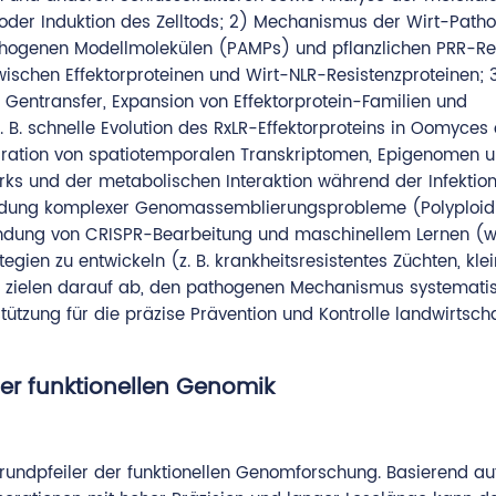
oder Induktion des Zelltods; 2) Mechanismus der Wirt-Path
athogenen Modellmolekülen (PAMPs) und pflanzlichen PRR-R
ischen Effektorproteinen und Wirt-NLR-Resistenzproteinen; 3
r Gentransfer, Expansion von Effektorprotein-Familien und
. schnelle Evolution des RxLR-Effektorproteins in Oomyces 
gration von spatiotemporalen Transkriptomen, Epigenomen 
s und der metabolischen Interaktion während der Infektion
indung komplexer Genomassemblierungsprobleme (Polyploidi
dung von CRISPR-Bearbeitung und maschinellem Lernen (w
egien zu entwickeln (z. B. krankheitsresistentes Züchten, kle
n zielen darauf ab, den pathogenen Mechanismus systemati
ützung für die präzise Prävention und Kontrolle landwirtscha
r funktionellen Genomik
undpfeiler der funktionellen Genomforschung. Basierend au