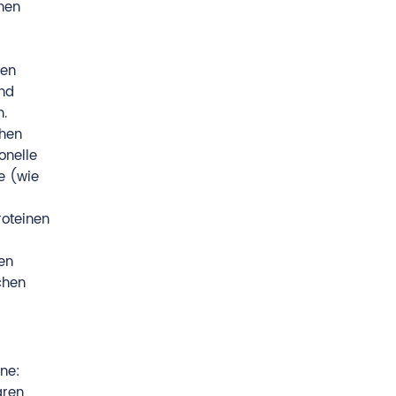
chen
nen
und
n.
chen
onelle
e (wie
roteinen
en
chen
ene:
aren