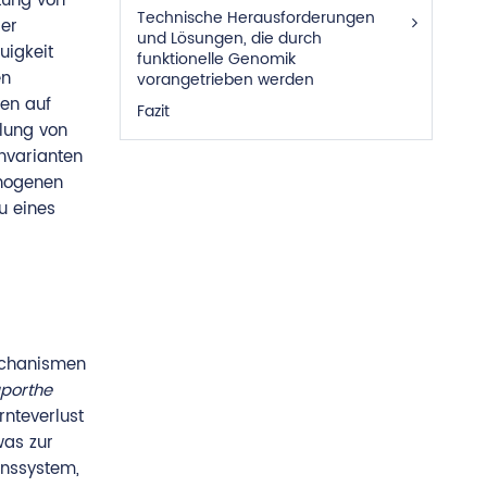
tung von
Technische Herausforderungen
der
und Lösungen, die durch
uigkeit
funktionelle Genomik
en
vorangetrieben werden
en auf
Fazit
lung von
envarianten
thogenen
u eines
echanismen
porthe
rnteverlust
was zur
onssystem,