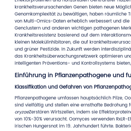
Effektorproteinen und horizontalen Gentransfer nutze
krankheitsverursachenden Genen bieten neue Möglichk
Genomkomplexität zu bewältigen, haben räumliche Tr
von Multi-Omics-Daten erheblich verbessert und d
Genclustern und anderen wichtigen pathogenen Merk
Krankheitsresistenz basierend auf dem Interaktionsm
kleinen Molekülinhibitoren, die auf krankheitsverursa
und grüner Pestizide. In Zukunft werden interdiszipl
das Krankheitsüberwachungsnetzwerk optimieren und 
intelligenten Präventions- und Kontrollsystems bieten
Einführung in Pflanzenpathogene und f
Klassifikation und Gefahren von Pflanzenpath
Pflanzenpathogene umfassen hauptsächlich Pilze, Oo
sind vielfältig und stellen eine ernsthafte Bedrohung 
oryzae
Zerstören Wirtszellen, indem sie Effektorprotei
von 10%-30% verursacht. Oomyces verwenden RxLR-Eff
irischen Hungersnot im 19. Jahrhundert führte. Bakteri