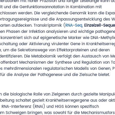
nerationen mit hoher Präzision und langer Leselänge kann d
t und die Genfunktionsannotation in Kombination mit
chlossen werden. Die vergleichende Genomik kann die Expa
ertragungsereignisse und die Anpassungsentwicklung des W
arten aufdecken. Transkriptomik (
RNA-Seq
,
Einzelzell-Sequ
en Phasen der Infektion analysieren und wichtige pathogen
konzentriert sich auf epigenetische Marker wie DNA-Methyl
altung oder Aktivierung virulenter Gene in Krankheitserre
e, um die Sekretionswege von Effektorproteinen und deren
identifizieren. Die Metabolomik verfolgt den Austausch von M
 offenbart Mechanismen der Synthese und Regulation von To
nes mehrdimensionalen regulatorischen Modells von Genen, P
für die Analyse der Pathogenese und die Zielsuche bietet.
n die biologische Rolle von Zielgenen durch gezielte Manipu
tung schaltet gezielt Krankheitserregergene aus oder aktiv
 RNA-Interferenz (RNAi) und HIGS können spezifisch
um Schweigen bringen, was sowohl für die Mechanismusfors