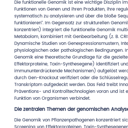
Die funktionelle Genomik ist eine wichtige Disziplin i
Funktionen von Genen und ihren Produkten, ihre regu
systematisch zu analysieren und über die bloße Seq
funktionieren“. Im Gegensatz zur strukturellen Genom
konzentriert) integriert die funktionelle Genomik mu
Metabolom, kombiniert mit Genbearbeitung (z. B. CR
Dynamische Studien von Genexpressionsmustern, Inte
physiologischen oder pathologischen Bedingungen. In
Genomik eine theoretische Grundlage für die gezielt
Effektorproteine, Toxin-Synthesegene) identifiziert 
immununterdrückende Mechanismen) aufgelöst werden
durch Gen-Knockout verifiziert oder die Schlüsselregu
Transkriptom aufgedeckt werden. Das Feld treibt Inno
Präventions- und Kontrolltechnologien voran und ist 
Funktion von Organismen verbindet.
Die zentralen Themen der genomischen Analys
Die Genomik von Pflanzenpathogenen konzentriert sich
Screening von Effektorproteinen, Toxin-Synthesegene