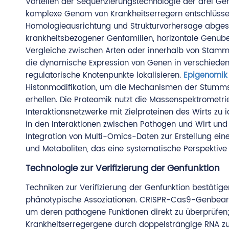
Vorteilen der Sequenzierungstechnologie der drei Ge
komplexe Genom von Krankheitserregern entschlüssel
Homologieausrichtung und Strukturvorhersage abges
krankheitsbezogener Genfamilien, horizontale Genüb
Vergleiche zwischen Arten oder innerhalb von Stamm
die dynamische Expression von Genen in verschieden
regulatorische Knotenpunkte lokalisieren.
Epigenomik
Histonmodifikation, um die Mechanismen der Stummsch
erhellen. Die Proteomik nutzt die Massenspektrometri
Interaktionsnetzwerke mit Zielproteinen des Wirts zu 
in den Interaktionen zwischen Pathogen und Wirt und
Integration von Multi-Omics-Daten zur Erstellung ei
und Metaboliten, das eine systematische Perspektive 
Technologie zur Verifizierung der Genfunktion
Techniken zur Verifizierung der Genfunktion bestätige
phänotypische Assoziationen. CRISPR-Cas9-Genbearbei
um deren pathogene Funktionen direkt zu überprüfen;
Krankheitserregergene durch doppelsträngige RNA z