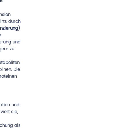
as
nsion
irts durch
enzierung
)
e
ierung und
gern zu
etaboliten
xinen. Die
roteinen
lation und
iert sie,
chung als