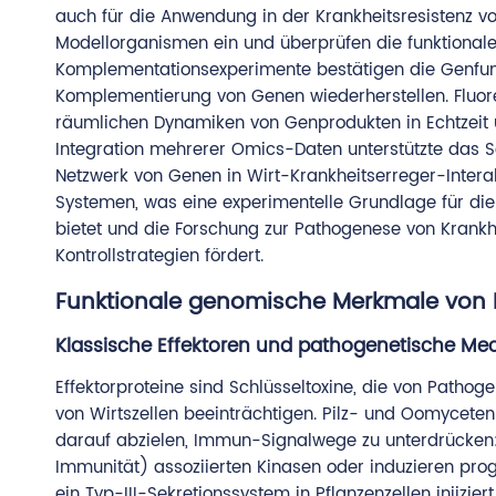
auch für die Anwendung in der Krankheitsresistenz vo
Modellorganismen ein und überprüfen die funktional
Komplementationsexperimente bestätigen die Genfunk
Komplementierung von Genen wiederherstellen. Fluore
räumlichen Dynamiken von Genprodukten in Echtzeit u
Integration mehrerer Omics-Daten unterstützte das 
Netzwerk von Genen in Wirt-Krankheitserreger-Inter
Systemen, was eine experimentelle Grundlage für die 
bietet und die Forschung zur Pathogenese von Krankh
Kontrollstrategien fördert.
Funktionale genomische Merkmale von
Klassische Effektoren und pathogenetische M
Effektorproteine sind Schlüsseltoxine, die von Pathoge
von Wirtszellen beeinträchtigen. Pilz- und Oomyceten
darauf abzielen, Immun-Signalwege zu unterdrücken: Z
Immunität) assoziierten Kinasen oder induzieren prog
ein Typ-III-Sekretionssystem in Pflanzenzellen injizi