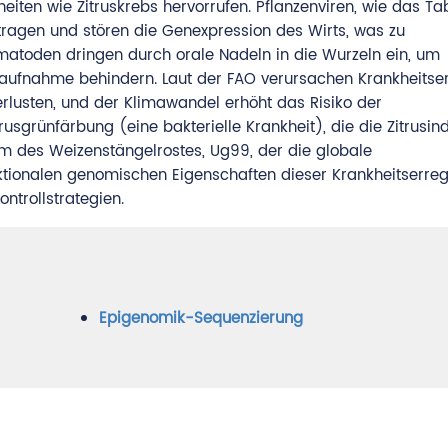
heiten wie Zitruskrebs hervorrufen. Pflanzenviren, wie das T
ragen und stören die Genexpression des Wirts, was zu
ematoden dringen durch orale Nadeln in die Wurzeln ein, um
ffaufnahme behindern. Laut der FAO verursachen Krankheitse
verlusten, und der Klimawandel erhöht das Risiko der
rusgrünfärbung (eine bakterielle Krankheit), die die Zitrusind
m des Weizenstängelrostes, Ug99, der die globale
ktionalen genomischen Eigenschaften dieser Krankheitserrege
ntrollstrategien.
Epigenomik-Sequenzierung