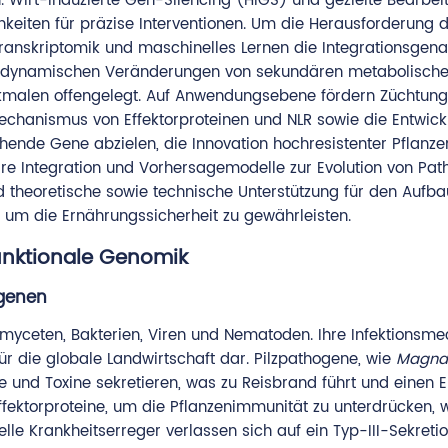
n. Wirt-induzierte Gen-Silencing (HIGS) und gezielte Bearbei
eiten für präzise Interventionen. Um die Herausforderung 
anskriptomik und maschinelles Lernen die Integrationsgena
ie dynamischen Veränderungen von sekundären metabolisch
malen offengelegt. Auf Anwendungsebene fördern Züchtung
echanismus von Effektorproteinen und NLR sowie die Entwick
chende Gene abzielen, die Innovation hochresistenter Pflanz
inäre Integration und Vorhersagemodelle zur Evolution von Pa
theoretische sowie technische Unterstützung für den Aufba
, um die Ernährungssicherheit zu gewährleisten.
unktionale Genomik
ogenen
myceten, Bakterien, Viren und Nematoden. Ihre Infektionsm
für die globale Landwirtschaft dar. Pilzpathogene, wie
Magna
ne und Toxine sekretieren, was zu Reisbrand führt und einen E
ektorproteine, um die Pflanzenimmunität zu unterdrücken, 
elle Krankheitserreger verlassen sich auf ein Typ-III-Sekreti