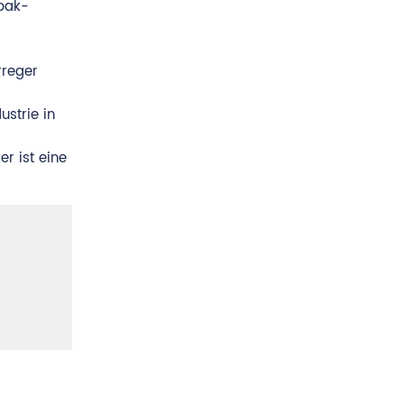
abak-
rreger
ustrie in
r ist eine