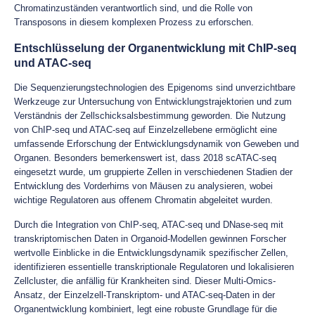
Chromatinzuständen verantwortlich sind, und die Rolle von
Transposons in diesem komplexen Prozess zu erforschen.
Entschlüsselung der Organentwicklung mit ChIP-seq
und ATAC-seq
Die Sequenzierungstechnologien des Epigenoms sind unverzichtbare
Werkzeuge zur Untersuchung von Entwicklungstrajektorien und zum
Verständnis der Zellschicksalsbestimmung geworden. Die Nutzung
von ChIP-seq und ATAC-seq auf Einzelzellebene ermöglicht eine
umfassende Erforschung der Entwicklungsdynamik von Geweben und
Organen. Besonders bemerkenswert ist, dass 2018 scATAC-seq
eingesetzt wurde, um gruppierte Zellen in verschiedenen Stadien der
Entwicklung des Vorderhirns von Mäusen zu analysieren, wobei
wichtige Regulatoren aus offenem Chromatin abgeleitet wurden.
Durch die Integration von ChIP-seq, ATAC-seq und DNase-seq mit
transkriptomischen Daten in Organoid-Modellen gewinnen Forscher
wertvolle Einblicke in die Entwicklungsdynamik spezifischer Zellen,
identifizieren essentielle transkriptionale Regulatoren und lokalisieren
Zellcluster, die anfällig für Krankheiten sind. Dieser Multi-Omics-
Ansatz, der Einzelzell-Transkriptom- und ATAC-seq-Daten in der
Organentwicklung kombiniert, legt eine robuste Grundlage für die