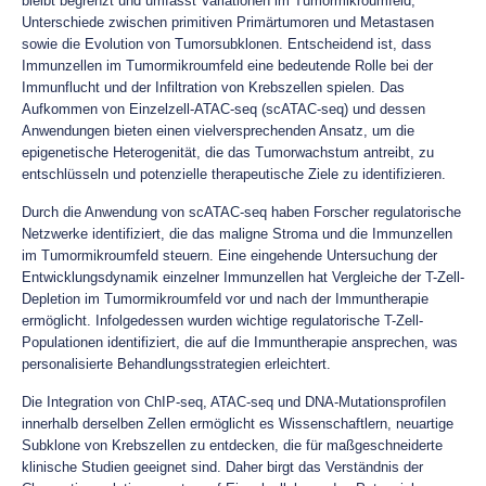
bleibt begrenzt und umfasst Variationen im Tumormikroumfeld,
Unterschiede zwischen primitiven Primärtumoren und Metastasen
sowie die Evolution von Tumorsubklonen. Entscheidend ist, dass
Immunzellen im Tumormikroumfeld eine bedeutende Rolle bei der
Immunflucht und der Infiltration von Krebszellen spielen. Das
Aufkommen von Einzelzell-ATAC-seq (scATAC-seq) und dessen
Anwendungen bieten einen vielversprechenden Ansatz, um die
epigenetische Heterogenität, die das Tumorwachstum antreibt, zu
entschlüsseln und potenzielle therapeutische Ziele zu identifizieren.
Durch die Anwendung von scATAC-seq haben Forscher regulatorische
Netzwerke identifiziert, die das maligne Stroma und die Immunzellen
im Tumormikroumfeld steuern. Eine eingehende Untersuchung der
Entwicklungsdynamik einzelner Immunzellen hat Vergleiche der T-Zell-
Depletion im Tumormikroumfeld vor und nach der Immuntherapie
ermöglicht. Infolgedessen wurden wichtige regulatorische T-Zell-
Populationen identifiziert, die auf die Immuntherapie ansprechen, was
personalisierte Behandlungsstrategien erleichtert.
Die Integration von ChIP-seq, ATAC-seq und DNA-Mutationsprofilen
innerhalb derselben Zellen ermöglicht es Wissenschaftlern, neuartige
Subklone von Krebszellen zu entdecken, die für maßgeschneiderte
klinische Studien geeignet sind. Daher birgt das Verständnis der