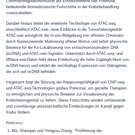
Chromatinregulationsmuster auf Einzelzellebene das Potenzial,
bedeutende biomedizinische Fortschritte in der Krebsbehandlung
voranzutreiben.
Darüber hinaus bietet die erweiterte Technologie von ATAC-seq,
einschließlich ATAC-see, neue Einblicke in die Tumorheterogenität.
ATAC-see ermöglicht die In-situ-Bildgebung von offenem Chromatin
durch fluoreszierende Markierung offener Motive und liefert physische
Beweise für die Ko-Lokalisierung von extrachromosomalem DNA
(ecDNA) und ATAC-see-Signalen. Unterstützt durch ATAC-seq- und
MNase-seq-Daten hebt diese Entdeckung die hohe Zugänglichkeit von
ecDNA hervor und erklärt die reichhaltige Expression von Onkogenen,
die sich auf ecDNA befinden.
Insgesamt birgt die Nutzung der Anpassungsfähigkeit von ChIP-seq-
und ATAC-seq-Technologien großes Potenzial, um gezielte Therapien
zu ermöglichen und physische Beweise zur Visualisierung der
Krebsheterogenität zu liefern. Diese Fortschritte werden umfassende
und zuverlässige wissenschaftliche Entdeckungen im Kampf gegen
Krebs fördern.
Referenz
:
Ma, Shaoqian und Yongyou Zhang. "Profilierung der