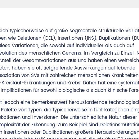
ich typischerweise auf große segmentale strukturelle Variat
 wie Deletionen (DEL), Insertionen (INS), Duplikationen (D
ese Variationen, die sowohl auf individueller als auch auf
 Evolution des menschlichen Genoms. Im Vergleich zu Einzel-
teil der Gesamtvariationen aus und haben einen weitreic
ten, haben sie oft tiefgreifende Auswirkungen auf lebende
ziation von SVs mit zahlreichen menschlichen Krankheiten 
-Kreislauf-Erkrankungen und Krebs. Daher hat eine systema
plikationen für sowohl biologische als auch klinische For
ibt jedoch eine bemerkenswert herausfordernde technologisc
Palette von Typen, die typischerweise in fünf Kategorien eing
okationen und Inversionen. Die unterschiedliche Natur dieser 
mplexität der Erkennung. Zum Beispiel sind Deletionsmutatio
on Insertionen oder Duplikationen größere Herausforderungen