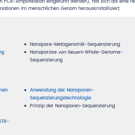
 PCR-Amplifikation eingeführt werden), hat sich als eine n
rmationen im menschlichen Genom herauskristallisiert.
Nanopore-Metagenomik-Sequenzierung
ng
Nanoporöse
von Neuem
Whole-Genome-
Sequenzierung
rmen
Anwendung der Nanoporen-
Sequenzierungstechnologie
Prinzip der Nanoporen-Sequenzierung
 STR-