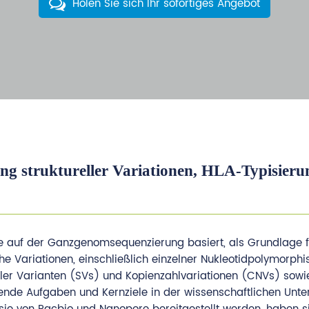
Holen Sie sich Ihr sofortiges Angebot
g struktureller Variationen, HLA-Typisieru
e auf der Ganzgenomsequenzierung basiert, als Grundlage f
e Variationen, einschließlich einzelner Nukleotidpolymorph
reller Varianten (SVs) und Kopienzahlvariationen (CNVs) sowi
nde Aufgaben und Kernziele in der wissenschaftlichen Unt