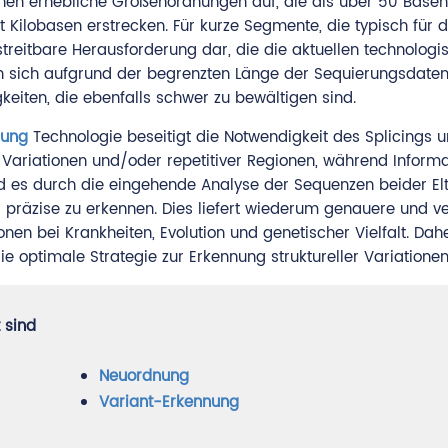
nen erhebliche Größenordnungen auf, die als über 50 Base
t Kilobasen erstrecken. Für kurze Segmente, die typisch für d
streitbare Herausforderung dar, die die aktuellen technologi
n sich aufgrund der begrenzten Länge der Sequierungsdaten
keiten, die ebenfalls schwer zu bewältigen sind.
rung
Technologie beseitigt die Notwendigkeit des Splicings 
Variationen und/oder repetitiver Regionen, während Inform
rd es durch die eingehende Analyse der Sequenzen beider El
) präzise zu erkennen. Dies liefert wiederum genauere und ve
nen bei Krankheiten, Evolution und genetischer Vielfalt. Daher
 optimale Strategie zur Erkennung struktureller Variationen
 sind
Neuordnung
Variant-Erkennung