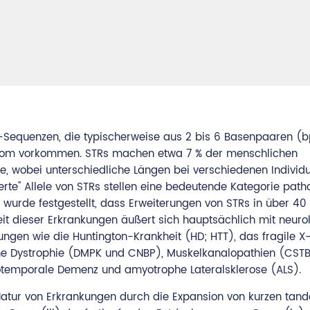
Sequenzen, die typischerweise aus 2 bis 6 Basenpaaren (b
enom vorkommen. STRs machen etwa 7 % der menschlichen
 wobei unterschiedliche Längen bei verschiedenen Individ
rte" Allele von STRs stellen eine bedeutende Kategorie pat
e wurde festgestellt, dass Erweiterungen von STRs in über 4
eit dieser Erkrankungen äußert sich hauptsächlich mit neuro
gen wie die Huntington-Krankheit (HD; HTT), das fragile 
tone Dystrophie (DMPK und CNBP), Muskelkanalopathien (CSTB
totemporale Demenz und amyotrophe Lateralsklerose (ALS).
n Natur von Erkrankungen durch die Expansion von kurzen tan