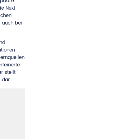
npaare
ie Next-
schen
 auch bei
und
ationen
ternquellen
rfeinerte
 stellt
 dar.