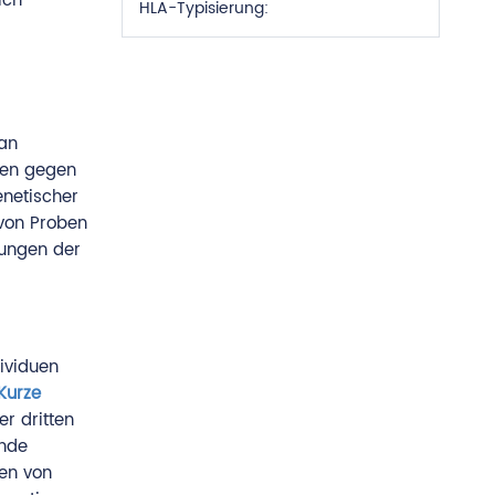
ich
HLA-Typisierung:
an
zen gegen
enetischer
 von Proben
kungen der
ividuen
Kurze
r dritten
ende
en von