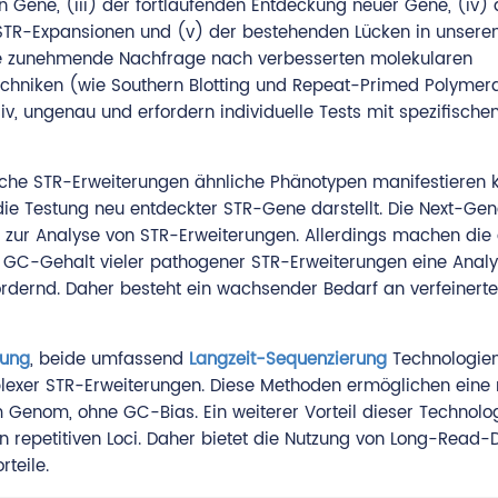
n Gene, (iii) der fortlaufenden Entdeckung neuer Gene, (iv) d
STR-Expansionen und (v) der bestehenden Lücken in unser
ine zunehmende Nachfrage nach verbesserten molekularen
echniken (wie Southern Blotting und Repeat-Primed Polymer
iv, ungenau und erfordern individuelle Tests mit spezifische
iche STR-Erweiterungen ähnliche Phänotypen manifestieren 
die Testung neu entdeckter STR-Gene darstellt. Die Next-Gen
 zur Analyse von STR-Erweiterungen. Allerdings machen die
 GC-Gehalt vieler pathogener STR-Erweiterungen eine Anal
ordernd. Daher besteht ein wachsender Bedarf an verfeinert
rung
, beide umfassend
Langzeit-Sequenzierung
Technologien
exer STR-Erweiterungen. Diese Methoden ermöglichen eine 
Genom, ohne GC-Bias. Ein weiterer Vorteil dieser Technolog
n repetitiven Loci. Daher bietet die Nutzung von Long-Read-
teile.