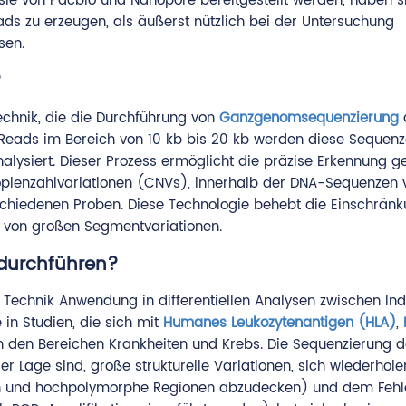
 sie von Pacbio und Nanopore bereitgestellt werden, haben s
ads zu erzeugen, als äußerst nützlich bei der Untersuchung
sen.
?
chnik, die die Durchführung von
Ganzgenomsequenzierung
Reads im Bereich von 10 kb bis 20 kb werden diese Sequen
ysiert. Dieser Prozess ermöglicht die präzise Erkennung g
 Kopienzahlvariationen (CNVs), innerhalb der DNA-Sequenzen
chiedenen Proben. Diese Technologie behebt die Einschrän
 von großen Segmentvariationen.
durchführen?
 Technik Anwendung in differentiellen Analysen zwischen Ind
 in Studien, die sich mit
Humanes Leukozytenantigen (HLA)
,
 den Bereichen Krankheiten und Krebs. Die Sequenzierung de
der Lage sind, große strukturelle Variationen, sich wiederhol
n und hochpolymorphe Regionen abzudecken) und dem Fehl