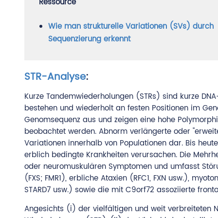
Ressource
Wie man strukturelle Variationen (SVs) durch
Sequenzierung erkennt
STR-Analyse
:
Kurze Tandemwiederholungen (STRs) sind kurze DNA-
bestehen und wiederholt an festen Positionen im G
Genomsequenz aus und zeigen eine hohe Polymorphie,
beobachtet werden. Abnorm verlängerte oder "erweite
Variationen innerhalb von Populationen dar. Bis heut
erblich bedingte Krankheiten verursachen. Die Mehrh
oder neuromuskulären Symptomen und umfasst Störun
(FXS; FMR1), erbliche Ataxien (RFC1, FXN usw.), myo
STARD7 usw.) sowie die mit C9orf72 assoziierte fron
Angesichts (i) der vielfältigen und weit verbreitete