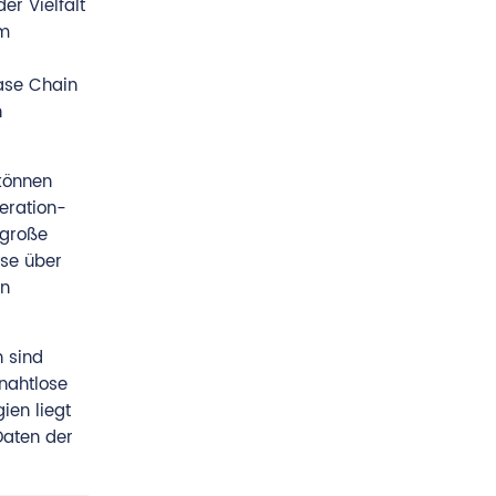
er Vielfalt
em
ase Chain
n
können
eration-
 große
yse über
en
 sind
nahtlose
ien liegt
Daten der