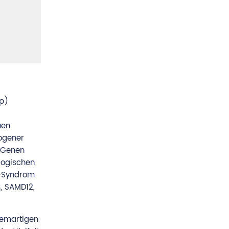
p)
uen
hogener
0 Genen
logischen
X-Syndrom
, SAMD12,
demartigen