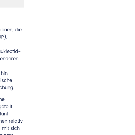
ionen, die
UP),
Nukleotid-
henderen
hin,
tische
schung.
he
eteilt
fünf
nen relativ
 mit sich