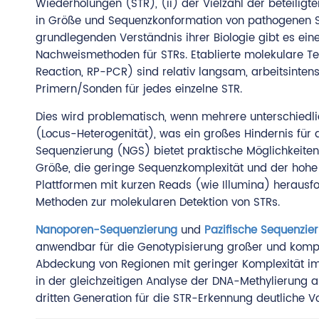
Wiederholungen (STR), (ii) der Vielzahl der beteiligte
in Größe und Sequenzkonformation von pathogenen 
grundlegenden Verständnis ihrer Biologie gibt es e
Nachweismethoden für STRs. Etablierte molekulare T
Reaction, RP-PCR) sind relativ langsam, arbeitsintens
Primern/Sonden für jedes einzelne STR.
Dies wird problematisch, wenn mehrere unterschiedl
(Locus-Heterogenität), was ein großes Hindernis für 
Sequenzierung (NGS) bietet praktische Möglichkeiten
Größe, die geringe Sequenzkomplexität und der hohe
Plattformen mit kurzen Reads (wie Illumina) herausf
Methoden zur molekularen Detektion von STRs.
Nanoporen-Sequenzierung
und
Pazifische Sequenzie
anwendbar für die Genotypisierung großer und kompl
Abdeckung von Regionen mit geringer Komplexität im 
in der gleichzeitigen Analyse der DNA-Methylierung a
dritten Generation für die STR-Erkennung deutliche Vor