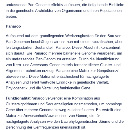
umfassende Pan-Genome effektiv aufbauen, die tiefgehende Einblicke
in die genetische Architektur von Organismen und ihren Populationen
bieten.
Panaroo
Aufbauend auf dem grundlegenden Werkzeugkasten für den Bau von
Pan-Genomen beschäftigen wir uns nun mit einem spezifischen, aber
leistungsstarken Bestandteil: Panaroo. Dieser Abschnitt konzentriert
sich darauf, wie Panaroo mehrere bakterielle Genome verarbeitet, um
ein umfassendes Pan-Genom zu erstellen. Durch die Identifizierung
von Kern- und Accessory-Genen mittels fortschrittlicher Cluster- und
Alignment-Techniken erzeugt Panaroo eine Matrix zur Genpräsenz/-
abwesenheit. Diese Matrix ist entscheidend für nachgelagerte
Analysen und liefert wertvolle Einblicke in genetische Vielfalt,
Phylogenetik und die Verteilung funktioneller Gene.
Funktionalität
Panaroo verwendet eine Kombination aus
Clusteralgorithmen und Sequenzalignierungsmethoden, um homologe
Gene über mehrere Genome hinweg zu identifizieren. Es erstellt eine
Matrix zur Anwesenheit/Abwesenheit von Genen, die für
nachgelagerte Analysen wie den Bau phylogenetischer Bäume und die
Berechnung der Genfrequenzen unerlässlich ist.