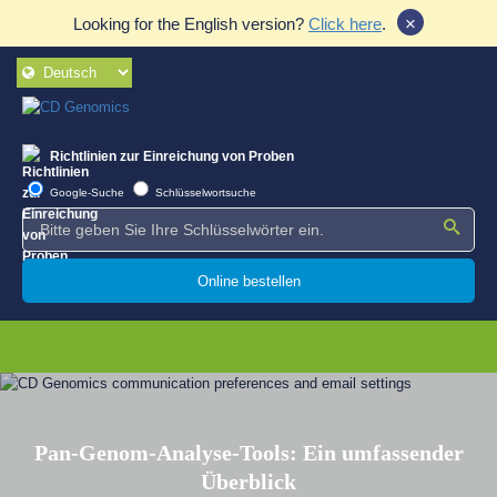
×
Looking for the English version?
Click here
.
Richtlinien zur Einreichung von Proben
Google-Suche
Schlüsselwortsuche
Online bestellen
Pan-Genom-Analyse-Tools: Ein umfassender
Überblick