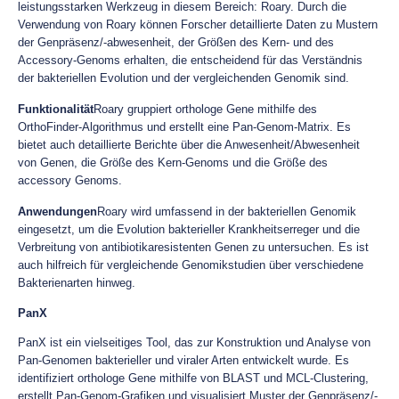
leistungsstarken Werkzeug in diesem Bereich: Roary. Durch die
Verwendung von Roary können Forscher detaillierte Daten zu Mustern
der Genpräsenz/-abwesenheit, der Größen des Kern- und des
Accessory-Genoms erhalten, die entscheidend für das Verständnis
der bakteriellen Evolution und der vergleichenden Genomik sind.
Funktionalität
Roary gruppiert orthologe Gene mithilfe des
OrthoFinder-Algorithmus und erstellt eine Pan-Genom-Matrix. Es
bietet auch detaillierte Berichte über die Anwesenheit/Abwesenheit
von Genen, die Größe des Kern-Genoms und die Größe des
accessory Genoms.
Anwendungen
Roary wird umfassend in der bakteriellen Genomik
eingesetzt, um die Evolution bakterieller Krankheitserreger und die
Verbreitung von antibiotikaresistenten Genen zu untersuchen. Es ist
auch hilfreich für vergleichende Genomikstudien über verschiedene
Bakterienarten hinweg.
PanX
PanX ist ein vielseitiges Tool, das zur Konstruktion und Analyse von
Pan-Genomen bakterieller und viraler Arten entwickelt wurde. Es
identifiziert orthologe Gene mithilfe von BLAST und MCL-Clustering,
erstellt Pan-Genom-Grafiken und visualisiert Muster der Genpräsenz/-