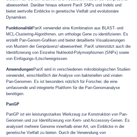
abwesenheit. Darüber hinaus erkennt PanX SNPs und Indels und
bietet wertvolle Einblicke in genetische Vielfalt und evolutionäre
Dynamiken.
Funktionalität
PanX verwendet eine Kombination aus BLAST- und
MCL-Clustering-Algorithmen, um orthologe Gene zu identifizieren. Es
erstellt Pan-Genom-Grafiken und bietet detaillierte Visualisierungen
von Mustern der Genpräsenz/-abwesenheit. PanX unterstützt auch die
Identifizierung von Einzelne Nukleotid-Polymorphismen (SNPs) sowie
von Einfügungs-/Löschereignissen.
Anwendungen
PanX wird in verschiedenen mikrobiologischen Studien
verwendet, einschließlich der Analyse von bakteriellen und viralen
Pan-Genomen. Es ist besonders nützlich für Forscher, die eine
umfassende und integrierte Plattform für die Pan-Genomanalyse
benötigen.
PanGP
PanGP ist ein leistungsstarkes Werkzeug zur Konstruktion von Pan-
Genomen und zur Identifizierung von Kern- und Accessory-Genen. Es
analysiert mehrere Genome innerhalb einer Art, um Einblicke in die
genetische Vielfalt zu bieten. Durch die Verwendung von