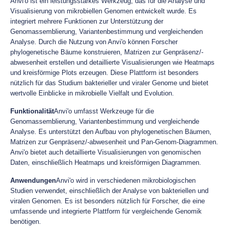
Anvi'o ist ein leistungsstarkes Werkzeug, das für die Analyse und
Visualisierung von mikrobiellen Genomen entwickelt wurde. Es
integriert mehrere Funktionen zur Unterstützung der
Genomassemblierung, Variantenbestimmung und vergleichenden
Analyse. Durch die Nutzung von Anvi'o können Forscher
phylogenetische Bäume konstruieren, Matrizen zur Genpräsenz/-
abwesenheit erstellen und detaillierte Visualisierungen wie Heatmaps
und kreisförmige Plots erzeugen. Diese Plattform ist besonders
nützlich für das Studium bakterieller und viraler Genome und bietet
wertvolle Einblicke in mikrobielle Vielfalt und Evolution.
Funktionalität
Anvi'o umfasst Werkzeuge für die
Genomassemblierung, Variantenbestimmung und vergleichende
Analyse. Es unterstützt den Aufbau von phylogenetischen Bäumen,
Matrizen zur Genpräsenz/-abwesenheit und Pan-Genom-Diagrammen.
Anvi'o bietet auch detaillierte Visualisierungen von genomischen
Daten, einschließlich Heatmaps und kreisförmigen Diagrammen.
Anwendungen
Anvi'o wird in verschiedenen mikrobiologischen
Studien verwendet, einschließlich der Analyse von bakteriellen und
viralen Genomen. Es ist besonders nützlich für Forscher, die eine
umfassende und integrierte Plattform für vergleichende Genomik
benötigen.