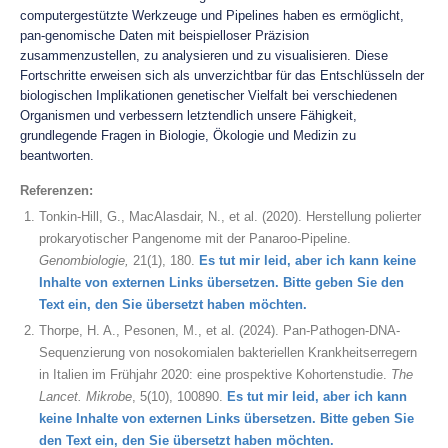
computergestützte Werkzeuge und Pipelines haben es ermöglicht,
pan-genomische Daten mit beispielloser Präzision
zusammenzustellen, zu analysieren und zu visualisieren. Diese
Fortschritte erweisen sich als unverzichtbar für das Entschlüsseln der
biologischen Implikationen genetischer Vielfalt bei verschiedenen
Organismen und verbessern letztendlich unsere Fähigkeit,
grundlegende Fragen in Biologie, Ökologie und Medizin zu
beantworten.
Referenzen
:
Tonkin-Hill, G., MacAlasdair, N., et al. (2020). Herstellung polierter
prokaryotischer Pangenome mit der Panaroo-Pipeline.
Genombiologie,
21(1), 180.
Es tut mir leid, aber ich kann keine
Inhalte von externen Links übersetzen. Bitte geben Sie den
Text ein, den Sie übersetzt haben möchten.
Thorpe, H. A., Pesonen, M., et al. (2024). Pan-Pathogen-DNA-
Sequenzierung von nosokomialen bakteriellen Krankheitserregern
in Italien im Frühjahr 2020: eine prospektive Kohortenstudie.
The
Lancet. Mikrobe
, 5(10), 100890.
Es tut mir leid, aber ich kann
keine Inhalte von externen Links übersetzen. Bitte geben Sie
den Text ein, den Sie übersetzt haben möchten.