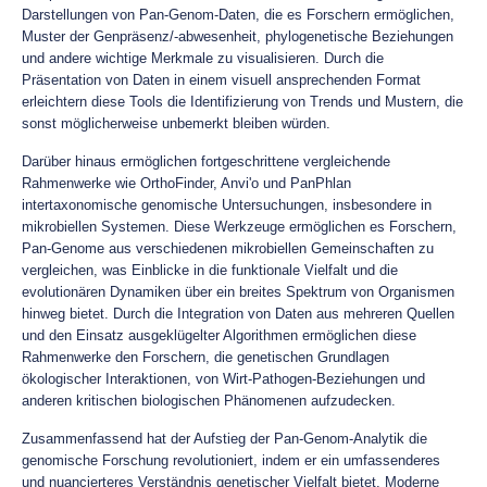
Darstellungen von Pan-Genom-Daten, die es Forschern ermöglichen,
Muster der Genpräsenz/-abwesenheit, phylogenetische Beziehungen
und andere wichtige Merkmale zu visualisieren. Durch die
Präsentation von Daten in einem visuell ansprechenden Format
erleichtern diese Tools die Identifizierung von Trends und Mustern, die
sonst möglicherweise unbemerkt bleiben würden.
Darüber hinaus ermöglichen fortgeschrittene vergleichende
Rahmenwerke wie OrthoFinder, Anvi'o und PanPhlan
intertaxonomische genomische Untersuchungen, insbesondere in
mikrobiellen Systemen. Diese Werkzeuge ermöglichen es Forschern,
Pan-Genome aus verschiedenen mikrobiellen Gemeinschaften zu
vergleichen, was Einblicke in die funktionale Vielfalt und die
evolutionären Dynamiken über ein breites Spektrum von Organismen
hinweg bietet. Durch die Integration von Daten aus mehreren Quellen
und den Einsatz ausgeklügelter Algorithmen ermöglichen diese
Rahmenwerke den Forschern, die genetischen Grundlagen
ökologischer Interaktionen, von Wirt-Pathogen-Beziehungen und
anderen kritischen biologischen Phänomenen aufzudecken.
Zusammenfassend hat der Aufstieg der Pan-Genom-Analytik die
genomische Forschung revolutioniert, indem er ein umfassenderes
und nuancierteres Verständnis genetischer Vielfalt bietet. Moderne