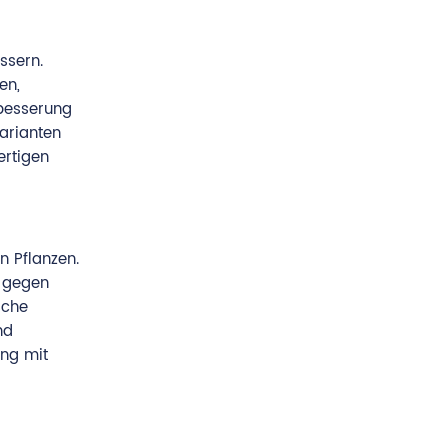
ssern.
en,
rbesserung
arianten
ertigen
n Pflanzen.
d gegen
sche
nd
ng mit