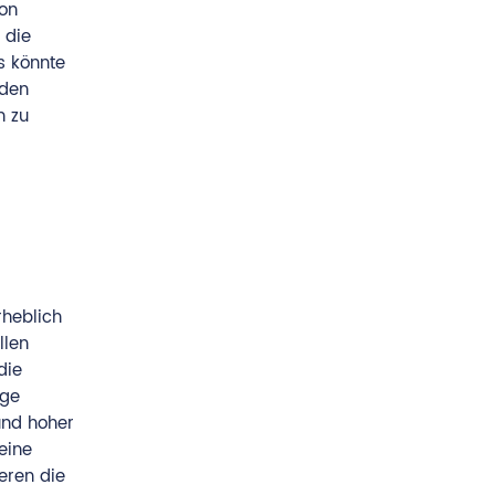
von
 die
s könnte
nden
n zu
rheblich
llen
die
ige
und hoher
eine
eren die