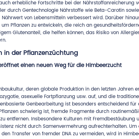
ch erhebliche Fortschritte bei der Nährstoffanreicherung 
er durch Gentechnologie Nährstoffe wie Beta-Carotin sowie
r Nährwert von Lebensmitteln verbessert wird. Darüber hinau
um Pflanzen zu entwickeln, die reich an gesundheitsförder
gem Glutenanteil, die helfen können, das Risiko von Allergie
rn.
 in der Pflanzenzüchtung
eröffnet einen neuen Weg für die Himbeerzucht
aukultur, deren globale Produktion in den letzten Jahren e
gotie, asexuelle Fortpflanzung usw. auf, und die traditione
stenbasierte Genbearbeitung ist besonders entscheidend für 
e Pflanzen schwierig ist, fremde Fragmente durch routinemäß
 zu entfernen. Insbesondere Kulturen mit Fremdbestäubung 
istenz nicht durch Samenvermehrung aufrechterhalten. Um 
g den Transfer von fremder DNA zu vermeiden, wird in Himbe