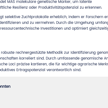
et MAS molekulare genetische Marker, um latente
liche Resilienz oder Produktivitätspotenzial zu erkennen.
 selektive Zuchtprotokolle erheblich, indem er Forschern er
identifizieren und zu vermehren. Durch die Umgehung umfan
essourcentechnische Investitionen und optimiert gleichzeiti
obuste rechnergestützte Methodik zur Identifizierung geno
genschaften korreliert sind. Durch umfassende genomische An
he Loci präzise kartieren, die für wichtige agrarische Mer
uktives Ertragspotenzial verantwortlich sind.
önnten