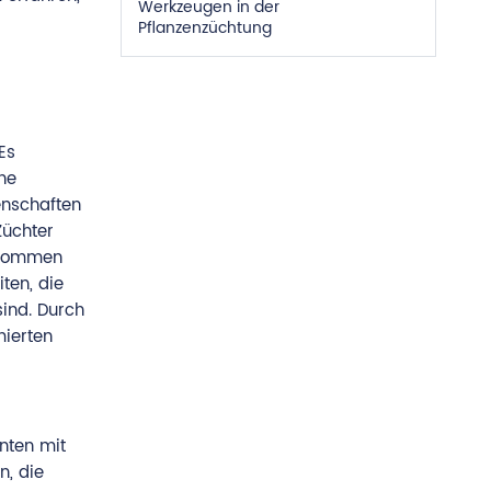
Werkzeugen in der
Pflanzenzüchtung
Es
he
enschaften
Züchter
chkommen
ten, die
sind. Durch
mierten
nten mit
n, die