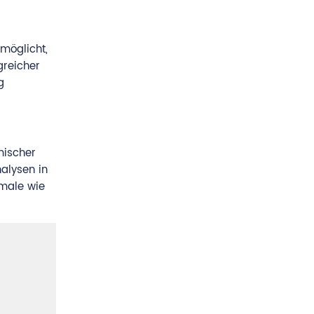
möglicht,
greicher
g
mischer
alysen in
kmale wie