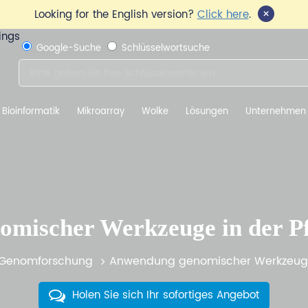
×
Looking for the English version?
Click here
.
Google-Suche
Schlüsselwortsuche
Bioinformatik
Mikroarray
Wolke
Lösungen
Unternehmen
mischer Werkzeuge in der P
Genomforschung
Anwendung genomischer Werkzeuge 
Holen Sie sich Ihr sofortiges Angebot