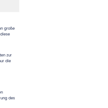
nn große
 diese
ten zur
ur die
en
erung des