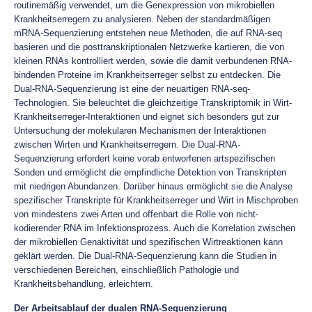
routinemäßig verwendet, um die Genexpression von mikrobiellen
Krankheitserregern zu analysieren. Neben der standardmäßigen
mRNA-Sequenzierung entstehen neue Methoden, die auf RNA-seq
basieren und die posttranskriptionalen Netzwerke kartieren, die von
kleinen RNAs kontrolliert werden, sowie die damit verbundenen RNA-
bindenden Proteine im Krankheitserreger selbst zu entdecken. Die
Dual-RNA-Sequenzierung ist eine der neuartigen RNA-seq-
Technologien. Sie beleuchtet die gleichzeitige Transkriptomik in Wirt-
Krankheitserreger-Interaktionen und eignet sich besonders gut zur
Untersuchung der molekularen Mechanismen der Interaktionen
zwischen Wirten und Krankheitserregern. Die Dual-RNA-
Sequenzierung erfordert keine vorab entworfenen artspezifischen
Sonden und ermöglicht die empfindliche Detektion von Transkripten
mit niedrigen Abundanzen. Darüber hinaus ermöglicht sie die Analyse
spezifischer Transkripte für Krankheitserreger und Wirt in Mischproben
von mindestens zwei Arten und offenbart die Rolle von nicht-
kodierender RNA im Infektionsprozess. Auch die Korrelation zwischen
der mikrobiellen Genaktivität und spezifischen Wirtreaktionen kann
geklärt werden. Die Dual-RNA-Sequenzierung kann die Studien in
verschiedenen Bereichen, einschließlich Pathologie und
Krankheitsbehandlung, erleichtern.
Der Arbeitsablauf der dualen RNA-Sequenzierung