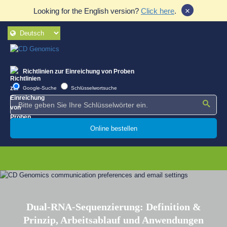
×
Looking for the English version?
Click here
.
Richtlinien zur Einreichung von Proben
Google-Suche
Schlüsselwortsuche
Online bestellen
Dual-RNA-Sequenzierung: Definition &
Prinzip, Arbeitsablauf und Anwendungen