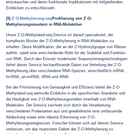
einzutauchen und deren funktionale Implikationen mit tiefgreifenden
Einblicken zu entschlüsseln.
(5)
2'-O-Methylierung-seq
Profilierung von 2'-O-
Methylierungsmustern in RNA-Molekülen
Unser 2'-O-Methylated-seq-Service ist darauf spezialisiert, die
komplexen Muster der 2'-O-Methylierung in RNA-Molekülen zu
erhellen. Diese Modifikation, die an der 2'-Hydroxylgruppe von Ribose
auftritt, spielt eine entscheidende Rolle für die Stabilität und Funktion
von RNA. Durch den Einsatz modernster Sequenzierungstechnologien
liefert dieser Service hochauflösende Daten zur Verteilung der 2'-O-
Methylierung über verschiedene RNA-Spezies, einschließlich mRNA,
lncRNA, pri-miRNA, tRNA und rRNA.
Bei der Priorisierung von Genauigkeit und Effizienz bietet die 2'-O-
Methylated-seq wertvolle Einblicke in die spezifischen Standorte und
die Häufigkeit von 2'-O-Methylierungsstellen innerhalb von RNA-
Molekülen. Der Service zeichnet sich durch die Verarbeitung
verschiedener Probenarten aus und gewährleistet eine umfassende
Abdeckung sowie eine robuste Erkennung von 2'-O-
Methylierungsereignissen. Forscher können sich auf diesen Service
verlassen, um das nuancierte Gebiet der 2'-O-Methylierung zu