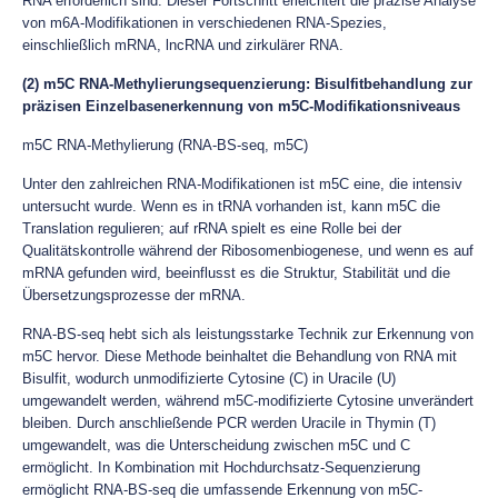
RNA erforderlich sind. Dieser Fortschritt erleichtert die präzise Analyse
von m6A-Modifikationen in verschiedenen RNA-Spezies,
einschließlich mRNA, lncRNA und zirkulärer RNA.
(2) m5C RNA-Methylierungsequenzierung: Bisulfitbehandlung zur
präzisen Einzelbasenerkennung von m5C-Modifikationsniveaus
m5C RNA-Methylierung (RNA-BS-seq, m5C)
Unter den zahlreichen RNA-Modifikationen ist m5C eine, die intensiv
untersucht wurde. Wenn es in tRNA vorhanden ist, kann m5C die
Translation regulieren; auf rRNA spielt es eine Rolle bei der
Qualitätskontrolle während der Ribosomenbiogenese, und wenn es auf
mRNA gefunden wird, beeinflusst es die Struktur, Stabilität und die
Übersetzungsprozesse der mRNA.
RNA-BS-seq hebt sich als leistungsstarke Technik zur Erkennung von
m5C hervor. Diese Methode beinhaltet die Behandlung von RNA mit
Bisulfit, wodurch unmodifizierte Cytosine (C) in Uracile (U)
umgewandelt werden, während m5C-modifizierte Cytosine unverändert
bleiben. Durch anschließende PCR werden Uracile in Thymin (T)
umgewandelt, was die Unterscheidung zwischen m5C und C
ermöglicht. In Kombination mit Hochdurchsatz-Sequenzierung
ermöglicht RNA-BS-seq die umfassende Erkennung von m5C-