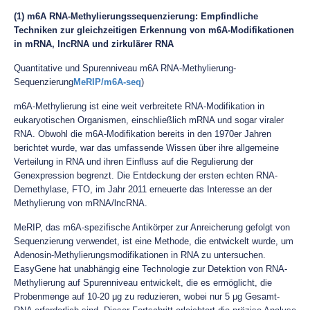
(1) m6A RNA-Methylierungssequenzierung: Empfindliche
Techniken zur gleichzeitigen Erkennung von m6A-Modifikationen
in mRNA, lncRNA und zirkulärer RNA
Quantitative und Spurenniveau m6A RNA-Methylierung-
Sequenzierung
MeRIP/m6A-seq
)
m6A-Methylierung ist eine weit verbreitete RNA-Modifikation in
eukaryotischen Organismen, einschließlich mRNA und sogar viraler
RNA. Obwohl die m6A-Modifikation bereits in den 1970er Jahren
berichtet wurde, war das umfassende Wissen über ihre allgemeine
Verteilung in RNA und ihren Einfluss auf die Regulierung der
Genexpression begrenzt. Die Entdeckung der ersten echten RNA-
Demethylase, FTO, im Jahr 2011 erneuerte das Interesse an der
Methylierung von mRNA/lncRNA.
MeRIP, das m6A-spezifische Antikörper zur Anreicherung gefolgt von
Sequenzierung verwendet, ist eine Methode, die entwickelt wurde, um
Adenosin-Methylierungsmodifikationen in RNA zu untersuchen.
EasyGene hat unabhängig eine Technologie zur Detektion von RNA-
Methylierung auf Spurenniveau entwickelt, die es ermöglicht, die
Probenmenge auf 10-20 μg zu reduzieren, wobei nur 5 μg Gesamt-