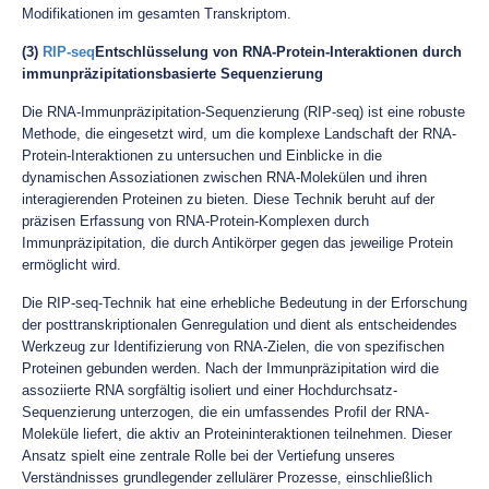
Modifikationen im gesamten Transkriptom.
(3)
RIP-seq
Entschlüsselung von RNA-Protein-Interaktionen durch
immunpräzipitationsbasierte Sequenzierung
Die RNA-Immunpräzipitation-Sequenzierung (RIP-seq) ist eine robuste
Methode, die eingesetzt wird, um die komplexe Landschaft der RNA-
Protein-Interaktionen zu untersuchen und Einblicke in die
dynamischen Assoziationen zwischen RNA-Molekülen und ihren
interagierenden Proteinen zu bieten. Diese Technik beruht auf der
präzisen Erfassung von RNA-Protein-Komplexen durch
Immunpräzipitation, die durch Antikörper gegen das jeweilige Protein
ermöglicht wird.
Die RIP-seq-Technik hat eine erhebliche Bedeutung in der Erforschung
der posttranskriptionalen Genregulation und dient als entscheidendes
Werkzeug zur Identifizierung von RNA-Zielen, die von spezifischen
Proteinen gebunden werden. Nach der Immunpräzipitation wird die
assoziierte RNA sorgfältig isoliert und einer Hochdurchsatz-
Sequenzierung unterzogen, die ein umfassendes Profil der RNA-
Moleküle liefert, die aktiv an Proteininteraktionen teilnehmen. Dieser
Ansatz spielt eine zentrale Rolle bei der Vertiefung unseres
Verständnisses grundlegender zellulärer Prozesse, einschließlich