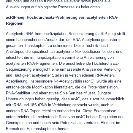
erkunden und dessen funktionale Relevanz sowie potenzielle
Auswirkungen auf biologische Prozesse zu beleuchten.
acRIP-seq: Hochdurchsatz-Profilierung von acetylierten RNA-
Regionen
Acetylierte RNA-Immunpräzipitation-Sequenzierung (acRIP-seq) stellt
einen bahnbrechenden Ansatz dar, um RNA-Acetylierungsmuster im
gesamten Transkriptom zu delineieren. Diese Technik nutzt
Antikörper, die spezifisch an acetylierte Nukleotidbasen binden, und
erleichtert die immunpräzipitationsvermittelte Anreicherung von
acetylierten RNA-Fragmenten. Die anschließende Hochdurchsatz-
Sequenzierung ermöglicht eine umfassende Analyse der Verteilung
und Häufigkeit acetylierter Stellen in verschiedenen RNA-Arten.
Acetylierung, insbesondere N4-Acetylcytidin (ac4C), wurde als eine
entscheidende Modifikation identifiziert, die die Proteintranslation,
RNA-Stabilität und alternatives Spleißen beeinflusst. Jüngste
Untersuchungen haben gezeigt, dass ac4C, das zuvor hauptsächlich
mit tRNA und 18S rRNA in Verbindung gebracht wurde, auch in
anderen RNA-Typen reichlich vorhanden ist. Diese Erkenntnisse
unterstreichen die bedeutende Rolle von ac4C bei der Regulation der
Genexpression und heben sein Potenzial als zentrales Element im
Bereich der Epitranskriptomik hervor.