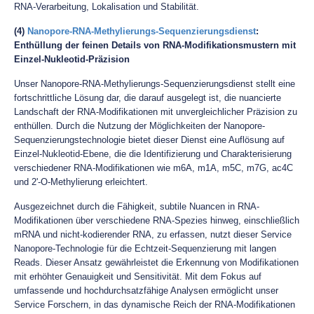
RNA-Verarbeitung, Lokalisation und Stabilität.
(4)
Nanopore-RNA-Methylierungs-Sequenzierungsdienst
:
Enthüllung der feinen Details von RNA-Modifikationsmustern mit
Einzel-Nukleotid-Präzision
Unser Nanopore-RNA-Methylierungs-Sequenzierungsdienst stellt eine
fortschrittliche Lösung dar, die darauf ausgelegt ist, die nuancierte
Landschaft der RNA-Modifikationen mit unvergleichlicher Präzision zu
enthüllen. Durch die Nutzung der Möglichkeiten der Nanopore-
Sequenzierungstechnologie bietet dieser Dienst eine Auflösung auf
Einzel-Nukleotid-Ebene, die die Identifizierung und Charakterisierung
verschiedener RNA-Modifikationen wie m6A, m1A, m5C, m7G, ac4C
und 2'-O-Methylierung erleichtert.
Ausgezeichnet durch die Fähigkeit, subtile Nuancen in RNA-
Modifikationen über verschiedene RNA-Spezies hinweg, einschließlich
mRNA und nicht-kodierender RNA, zu erfassen, nutzt dieser Service
Nanopore-Technologie für die Echtzeit-Sequenzierung mit langen
Reads. Dieser Ansatz gewährleistet die Erkennung von Modifikationen
mit erhöhter Genauigkeit und Sensitivität. Mit dem Fokus auf
umfassende und hochdurchsatzfähige Analysen ermöglicht unser
Service Forschern, in das dynamische Reich der RNA-Modifikationen