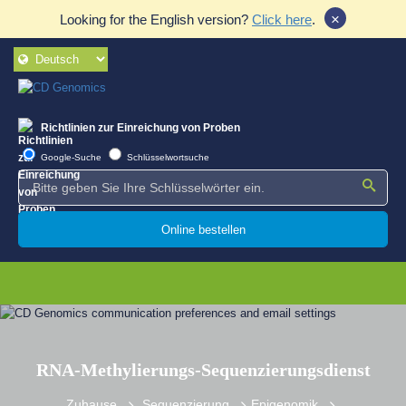
×
Looking for the English version?
Click here
.
Richtlinien zur Einreichung von Proben
Google-Suche
Schlüsselwortsuche
Online bestellen
RNA-Methylierungs-Sequenzierungsdienst
Zuhause
Sequenzierung
Epigenomik