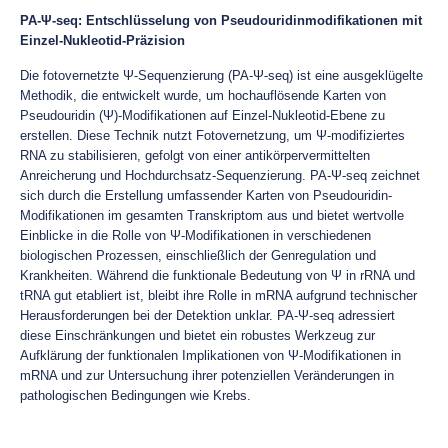
PA-Ψ-seq: Entschlüsselung von Pseudouridinmodifikationen mit
Einzel-Nukleotid-Präzision
Die fotovernetzte Ψ-Sequenzierung (PA-Ψ-seq) ist eine ausgeklügelte
Methodik, die entwickelt wurde, um hochauflösende Karten von
Pseudouridin (Ψ)-Modifikationen auf Einzel-Nukleotid-Ebene zu
erstellen. Diese Technik nutzt Fotovernetzung, um Ψ-modifiziertes
RNA zu stabilisieren, gefolgt von einer antikörpervermittelten
Anreicherung und Hochdurchsatz-Sequenzierung. PA-Ψ-seq zeichnet
sich durch die Erstellung umfassender Karten von Pseudouridin-
Modifikationen im gesamten Transkriptom aus und bietet wertvolle
Einblicke in die Rolle von Ψ-Modifikationen in verschiedenen
biologischen Prozessen, einschließlich der Genregulation und
Krankheiten. Während die funktionale Bedeutung von Ψ in rRNA und
tRNA gut etabliert ist, bleibt ihre Rolle in mRNA aufgrund technischer
Herausforderungen bei der Detektion unklar. PA-Ψ-seq adressiert
diese Einschränkungen und bietet ein robustes Werkzeug zur
Aufklärung der funktionalen Implikationen von Ψ-Modifikationen in
mRNA und zur Untersuchung ihrer potenziellen Veränderungen in
pathologischen Bedingungen wie Krebs.