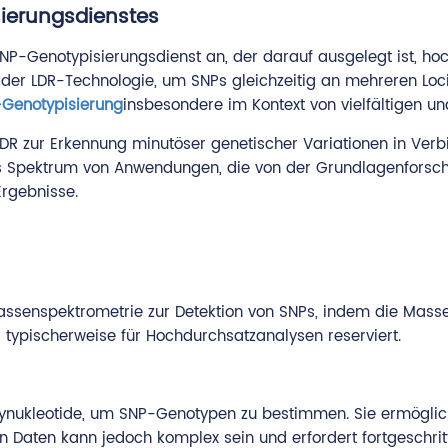
ierungsdienstes
NP-Genotypisierungsdienst an, der darauf ausgelegt ist, hoch
er LDR-Technologie, um SNPs gleichzeitig an mehreren Loci g
Genotypisierung
insbesondere im Kontext von vielfältigen u
LDR zur Erkennung minutöser genetischer Variationen in Verb
ites Spektrum von Anwendungen, die von der Grundlagenforsc
Ergebnisse.
assenspektrometrie zur Detektion von SNPs, indem die Mas
d typischerweise für Hochdurchsatzanalysen reserviert.
ynukleotide, um SNP-Genotypen zu bestimmen. Sie ermöglich
den Daten kann jedoch komplex sein und erfordert fortgeschrit