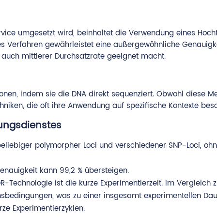
rvice umgesetzt wird, beinhaltet die Verwendung eines Ho
ses Verfahren gewährleistet eine außergewöhnliche Genauig
 auch mittlerer Durchsatzrate geeignet macht.
ationen, indem sie die DNA direkt sequenziert. Obwohl diese M
niken, die oft ihre Anwendung auf spezifische Kontexte besc
ungsdienstes
beliebiger polymorpher Loci und verschiedener SNP-Loci, ohn
nauigkeit kann 99,2 % übersteigen.
DR-Technologie ist die kurze Experimentierzeit. Im Vergleich
ionsbedingungen, was zu einer insgesamt experimentellen Da
rze Experimentierzyklen.