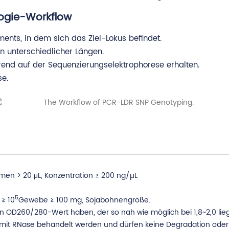
ogie-Workflow
nts, in dem sich das Ziel-Lokus befindet.
n unterschiedlicher Längen.
end auf der Sequenzierungselektrophorese erhalten.
se.
en > 20 μL, Konzentration ≥ 200 ng/µL
5
 ≥ 10
Gewebe ≥ 100 mg, Sojabohnengröße.
n OD260/280-Wert haben, der so nah wie möglich bei 1,8~2,0 lieg
 mit RNase behandelt werden und dürfen keine Degradation oder