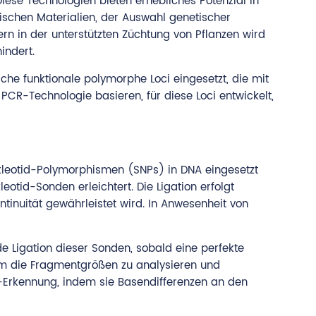
Diese Technologien bieten erhebliches Potenzial in
tischen Materialien, der Auswahl genetischer
n in der unterstützten Züchtung von Pflanzen wird
indert.
he funktionale polymorphe Loci eingesetzt, die mit
CR-Technologie basieren, für diese Loci entwickelt,
Nukleotid-Polymorphismen (SNPs) in DNA eingesetzt
tid-Sonden erleichtert. Die Ligation erfolgt
inuität gewährleistet wird. In Anwesenheit von
e Ligation dieser Sonden, sobald eine perfekte
 um die Fragmentgrößen zu analysieren und
P-Erkennung, indem sie Basendifferenzen an den