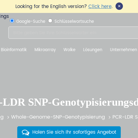
×
Looking for the English version?
Click here
.
Google-Suche
Schlüsselwortsuche
Bioinformatik
Mikroarray
Wolke
Lösungen
Unternehmen
LDR SNP-Genotypisierungsd
ng
Whole-Genome-SNP-Genotypisierung
PCR-LDR S
Holen Sie sich Ihr sofortiges Angebot