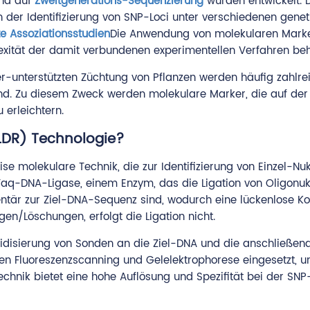
nd auf
Zweitgenerations-Sequenzierung
wurden entwickelt. 
ch der Identifizierung von SNP-Loci unter verschiedenen gene
 Assoziationsstudien
Die Anwendung von molekularen Marker
exität der damit verbundenen experimentellen Verfahren beh
-unterstützten Züchtung von Pflanzen werden häufig zahlreic
nd. Zu diesem Zweck werden molekulare Marker, die auf der P
 erleichtern.
(LDR) Technologie?
zise molekulare Technik, die zur Identifizierung von Einzel-
aq-DNA-Ligase, einem Enzym, das die Ligation von Oligonukleo
tär zur Ziel-DNA-Sequenz sind, wodurch eine lückenlose Kont
n/Löschungen, erfolgt die Ligation nicht.
idisierung von Sonden an die Ziel-DNA und die anschließend
den Fluoreszenzscanning und Gelelektrophorese eingesetzt,
echnik bietet eine hohe Auflösung und Spezifität bei der SN