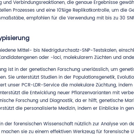
g und Verbindungsreaktionen, die genaue Ergebnisse gewähr
llen Prozesses und eine 10%ige Replikatkontrolle, um die Ge
ngsmaßstäbe, empfohlen für die Verwendung mit bis zu 30 SN
pisierung
hiedene Mittel- bis Niedrigdurchsatz-SNP-Testskalen, einschli
t Kandidatengenen oder -loci, molekularem Züchten und an
 ist in der genetischen Forschung unerlässlich, um genetisch
n. Sie unterstützt Studien in der Populationsgenetik, Evoluti
htert unser PCR-LDR-Service die molekulare Züchtung, indem e
erstützt die Entwicklung neuer Pflanzenvarianten mit verbe
 klinische Forschung und Diagnostik, da er hilft, genetisch
erstützt die personalisierte Medizin, indem er Einblicke in g
n der forensischen Wissenschaft nützlich zur Analyse von d
t machen sie zu einem effektiven Werkzeug für forensische 