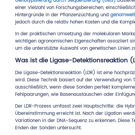
Genotypisierung durch Sequenzierung (GBS)
basiere
einer Vielzahl von Forschungsbereichen, einschließli
Hintergründe in der Pflanzenzüchtung und
genomweite
jedoch durch die relativ hohen Kosten und die Kompl
In der praktischen Umsetzung der molekularen Marker
wichtigen agronomischen Eigenschaften assoziiert si
um die unterstützte Auswahl von genetischen Linien zu
Was ist die Ligase-Detektionsreaktion 
Die Ligase-Detektionsreaktion (LDR) ist eine hochprä
wird. Diese Technik basiert auf der Verwendung von T
ausschließlich, wenn diese Sonden perfekt komplemen
Fehlpaarungen, wie Basenaustauschen oder Einfügunge
Der LDR-Prozess umfasst zwei Hauptschritte: die Hybr
Übereinstimmung erreicht ist. Nach der Ligation wer
Variationen in der DNA-Sequenz zu erkennen. Diese T
Enden der Sonden untersucht.