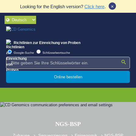
×
Looking for the English version?
Click here
.
Richtlinien zur Einreichung von Proben
Google-Suche
Schlüsselwortsuche
Online bestellen
NGS-BSP
Zuhause
Sequenzierung
Epigenomik
NGS-BSP