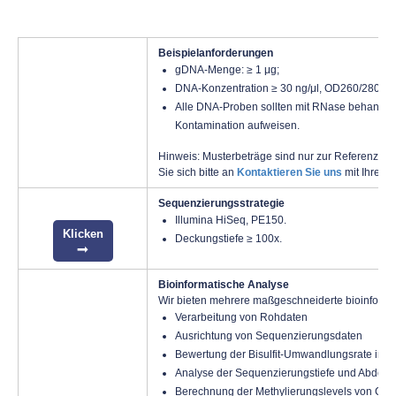
Beispielanforderungen
gDNA-Menge: ≥ 1 μg;
DNA-Konzentration ≥ 30 ng/μl, OD260/280=1
Alle DNA-Proben sollten mit RNase behandel
Kontamination aufweisen.
Hinweis: Musterbeträge sind nur zur Referenz aufg
Sie sich bitte an
Kontaktieren Sie uns
mit Ihren i
Sequenzierungsstrategie
Illumina HiSeq, PE150.
Klicken
Deckungstiefe ≥ 100x.
Bioinformatische Analyse
Wir bieten mehrere maßgeschneiderte bioinforma
Verarbeitung von Rohdaten
Ausrichtung von Sequenzierungsdaten
Bewertung der Bisulfit-Umwandlungsrate in 
Analyse der Sequenzierungstiefe und Abdecku
Berechnung der Methylierungslevels von Cyto