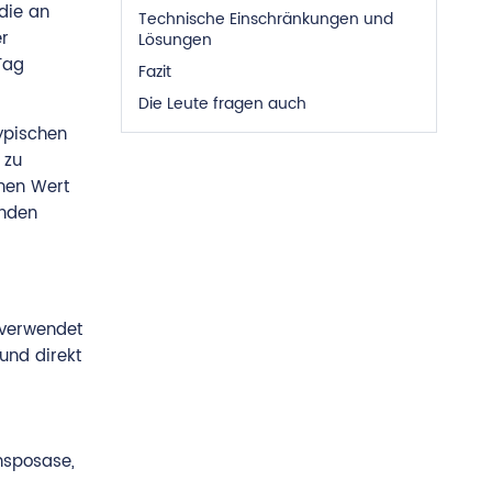
 die an
Technische Einschränkungen und
er
Lösungen
Tag
Fazit
Die Leute fragen auch
typischen
 zu
chen Wert
enden
 verwendet
und direkt
nsposase,