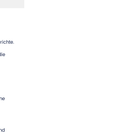
richte.
die
ine
nd