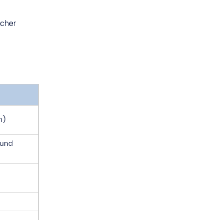
scher
n)
 und