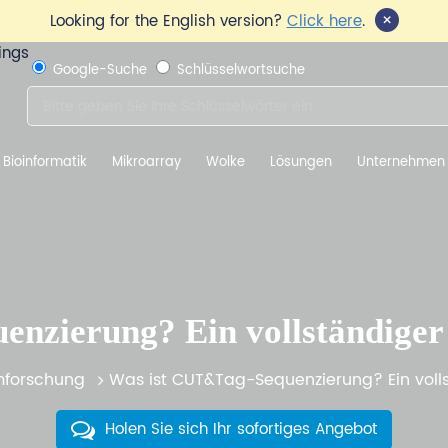
×
Looking for the English version?
Click here
.
Google-Suche
Schlüsselwortsuche
Bioinformatik
Mikroarray
Wolke
Lösungen
Unternehmen
nzierung? Ein vollständiger 
forschung
Was ist CUT&Tag-Sequenzierung? Ein volls
Holen Sie sich Ihr sofortiges Angebot