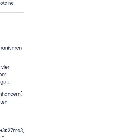
oteine
chanismen
 vier
vom
rgab:
Enhancern)
sten-
e
 H3K27me3,