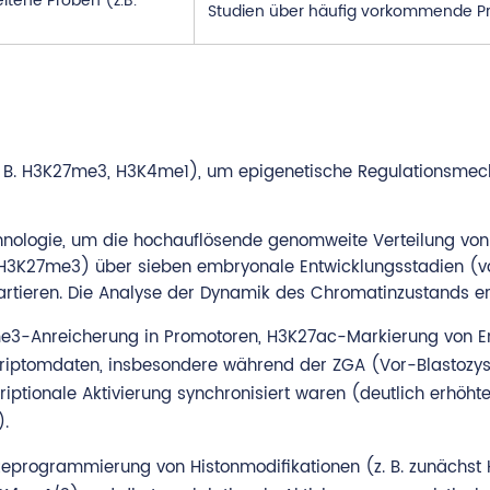
ltene Proben (z.B.
Studien über häufig vorkommende Pr
. B. H3K27me3, H3K4me1), um epigenetische Regulationsme
chnologie, um die hochauflösende genomweite Verteilung von
 H3K27me3) über sieben embryonale Entwicklungsstadien (
tieren. Die Analyse der Dynamik des Chromatinzustands e
4me3-Anreicherung in Promotoren, H3K27ac-Markierung von 
skriptomdaten, insbesondere während der ZGA (Vor-Blastozy
iptionale Aktivierung synchronisiert waren (deutlich erhöht
.
Reprogrammierung von Histonmodifikationen (z. B. zunächst