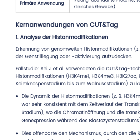
Niedrig-abundante Proteine, se
Primäre Anwendung
klinisches Gewebe)
Kernanwendungen von CUT&Tag
1. Analyse der Histonmodifikationen
Erkennung von genomweiten Histonmodifikationen (z
der Genstilllegung oder -aktivierung aufzudecken.
Fallstudie: Shi J et al. verwendeten die CUT&Tag-Te
Histonmodifikationen (H3K4me1, H3K4me3, H3K27ac,
Keimknospenstadium bis zum Walnussstadium) zu kar
Die Dynamik der Histonmodifikationen (z. B. H3K
war sehr konsistent mit dem Zeitverlauf der Tran
Stadium), wo die Chromatinöffnung und die transkr
Genexpression während des Blastozystenstadiums)
Dies offenbarte den Mechanismus, durch den die 