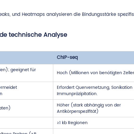
 Peaks, und Heatmaps analysieren die Bindungsstärke spezifi
nde technische Analyse
ChIP-seq
len); geeignet für
Hoch (Millionen von benötigten Zelle
vermeidet
Erfordert Quervernetzung, Sonikation
on
Immunpräzipitation.
Höher (stark abhängig von der
aten)
Antikörperspezifität)
≥1 kb Regionen