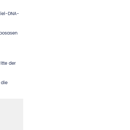
Ziel-DNA-
sposasen
itte der
 die