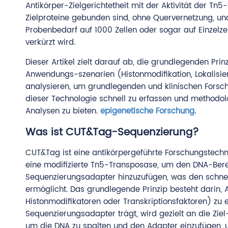
Antikörper-Zielgerichtetheit mit der Aktivität der Tn
Zielproteine gebunden sind, ohne Quervernetzung, un
Probenbedarf auf 1000 Zellen oder sogar auf Einzelzel
verkürzt wird.
Dieser Artikel zielt darauf ab, die grundlegenden Pri
Anwendungs-szenarien (Histonmodifikation, Lokalisie
analysieren, um grundlegenden und klinischen Forsch
dieser Technologie schnell zu erfassen und methodol
Analysen zu bieten.
epigenetische Forschung
.
Was ist CUT&Tag-Sequenzierung?
CUT&Tag ist eine antikörpergeführte Forschungstechn
eine modifizierte Tn5-Transposase, um den DNA-Bereic
Sequenzierungsadapter hinzuzufügen, was den schne
ermöglicht. Das grundlegende Prinzip besteht darin, 
Histonmodifikatoren oder Transkriptionsfaktoren) z
Sequenzierungsadapter trägt, wird gezielt an die Z
um die DNA zu spalten und den Adapter einzufügen, un