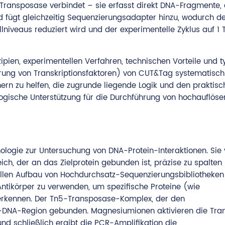
5-Transposase verbindet – sie erfasst direkt DNA-Fragmente,
d fügt gleichzeitig Sequenzierungsadapter hinzu, wodurch d
lniveaus reduziert wird und der experimentelle Zyklus auf 1 
nzipien, experimentellen Verfahren, technischen Vorteile und 
rung von Transkriptionsfaktoren) von CUT&Tag systematisch
ern zu helfen, die zugrunde liegende Logik und den praktis
ogische Unterstützung für die Durchführung von hochauflös
ologie zur Untersuchung von DNA-Protein-Interaktionen. Sie
h, der an das Zielprotein gebunden ist, präzise zu spalten 
llen Aufbau von Hochdurchsatz-Sequenzierungsbibliotheken
Antikörper zu verwenden, um spezifische Proteine (wie
u erkennen. Der Tn5-Transposase-Komplex, der den
iel-DNA-Region gebunden. Magnesiumionen aktivieren die Tra
d schließlich ergibt die PCR-Amplifikation die