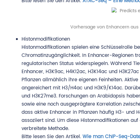
Bitte lesen Sie den Artikel.
ATAC-Seq – Eine Method
Vorhersage von Enhancern aus k
Histonmodifikationen
Histonmodifikationen spielen eine Schlüsselrolle 
Chromatinzugänglichkeit. In Enhancer-Regionen tr
regulatorischen Status widerspiegeln. Während Tie
Enhancer, H3K9ac, H4K12ac, H3K14ac und H3K27ac f
Pflanzen allmählich ihre eigenen Feinheiten. Aktive
angereichert mit H3/H4ac und H3K9/K14ac. Darüber
und H3K27me3. Forschungen an Arabidopsis haben
sowie eine noch ausgeprägtere Korrelation zwisch
dass aktive Enhancer in Pflanzen häufig H3- und 
assoziiert sind. Um diese Histonmodifikationen a
verbreitete Methode.
Bitte lesen Sie den Artikel.
Wie man ChIP-Seq-Daten 