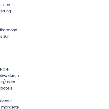
pansen-
derung
oidhormone
s zur
e die
tive durch
ng)
oder
idopsis
niveaus
 markierte