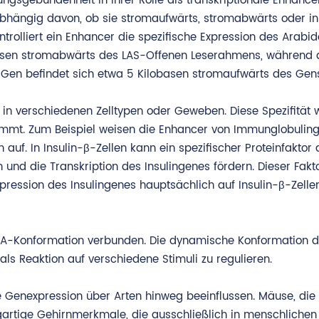
gsgebundenheit in ihrer Rolle als transkriptionale Enhancer
abhängig davon, ob sie stromaufwärts, stromabwärts oder i
ontrolliert ein Enhancer die spezifische Expression des Arabi
basen stromabwärts des LAS-Offenen Leserahmens, während 
Gen befindet sich etwa 5 Kilobasen stromaufwärts des Gen
 in verschiedenen Zelltypen oder Geweben. Diese Spezifität 
timmt. Zum Beispiel weisen die Enhancer von Immunglobulin
auf. In Insulin-β-Zellen kann ein spezifischer Proteinfaktor
und die Transkription des Insulingenes fördern. Dieser Faktor
pression des Insulingenes hauptsächlich auf Insulin-β-Zelle
 DNA-Konformation verbunden. Die dynamische Konformation d
als Reaktion auf verschiedene Stimuli zu regulieren.
 Genexpression über Arten hinweg beeinflussen. Mäuse, die
artige Gehirnmerkmale, die ausschließlich in menschlichen