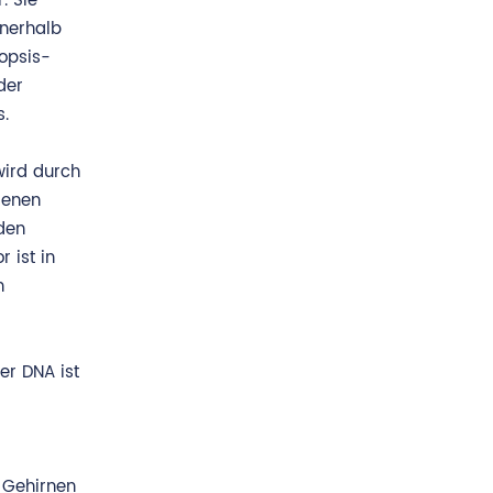
. Sie
nnerhalb
dopsis-
der
s.
wird durch
genen
 den
 ist in
n
er DNA ist
 Gehirnen