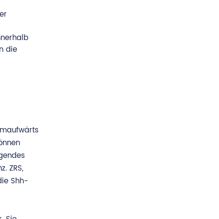
er
nnerhalb
n die
romaufwärts
können
agendes
z. ZRS,
die Shh-