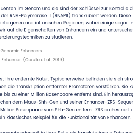
enzen im Genom und sie sind der Schlüssel zur Kontrolle d
 der RNA-Polymerase II (RNAPII) transkribiert werden. Diese
intergenen und intronischen Regionen, wobei einige sogar i
wir auf die Eigenschaften von Enhancern ein und untersuche
nzierungstechniken zu studieren.
nhancer. (Carullo et al., 2019)
st ihre entfernte Natur. Typischerweise befinden sie sich st
n die Transkription entfernter Promotoren verstärken. Sie 
ie bis zu einer Million Basenpaare entfernt sind. Ein herausr
zwischen dem Maus-Shh-Gen und seiner Enhancer-ZRS-Sequen
e Million Basenpaare vom Shh-Gen entfernt. ZRS orchestriert 
ein klassisches Beispiel für die Funktionalität von Enhancern.