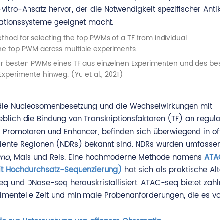
-vitro-Ansatz hervor, der die Notwendigkeit spezifischer Anti
mationssysteme geeignet macht.
r besten PWMs eines TF aus einzelnen Experimenten und des b
xperimente hinweg. (Yu et al., 2021)
h die Nucleosomenbesetzung und die Wechselwirkungen mit
eblich die Bindung von Transkriptionsfaktoren (TF) an regula
e Promotoren und Enhancer, befinden sich überwiegend in o
iente Regionen (NDRs) bekannt sind. NDRs wurden umfasse
ana
, Mais und Reis. Eine hochmoderne Methode namens
ATA
it Hochdurchsatz-Sequenzierung)
hat sich als praktische Alt
q und DNase-seq herauskristallisiert. ATAC-seq bietet zahl
perimentelle Zeit und minimale Probenanforderungen, die es v