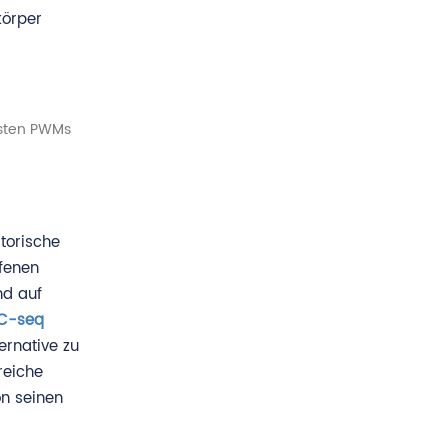
körper
esten PWMs
torische
ffenen
nd auf
C-seq
ernative zu
reiche
on seinen