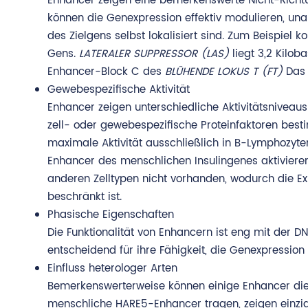
Enhancer zeigen eine bemerkenswerte Nicht-Richtun
können die Genexpression effektiv modulieren, un
des Zielgens selbst lokalisiert sind. Zum Beispiel k
Gens.
LATERALER SUPPRESSOR (LAS)
liegt 3,2 Kilo
Enhancer-Block C des
BLÜHENDE LOKUS T (FT)
Das 
Gewebespezifische Aktivität
Enhancer zeigen unterschiedliche Aktivitätsniveaus
zell- oder gewebespezifische Proteinfaktoren bes
maximale Aktivität ausschließlich in B-Lymphozyten 
Enhancer des menschlichen Insulingenes aktivieren 
anderen Zelltypen nicht vorhanden, wodurch die Ex
beschränkt ist.
Phasische Eigenschaften
Die Funktionalität von Enhancern ist eng mit der
entscheidend für ihre Fähigkeit, die Genexpression 
Einfluss heterologer Arten
Bemerkenswerterweise können einige Enhancer die
menschliche HARE5-Enhancer tragen, zeigen einzig