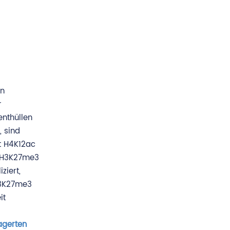
en
r
enthüllen
, sind
t H4K12ac
d H3K27me3
ziert,
H3K27me3
it
agerten