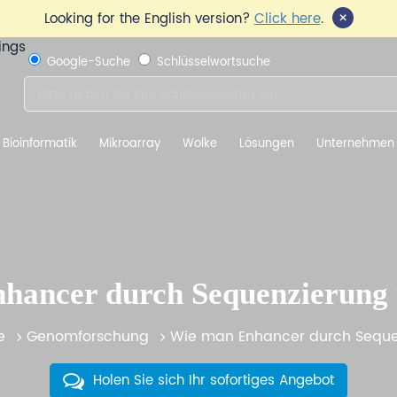
×
Looking for the English version?
Click here
.
Google-Suche
Schlüsselwortsuche
Bioinformatik
Mikroarray
Wolke
Lösungen
Unternehmen
hancer durch Sequenzierung 
e
Genomforschung
Wie man Enhancer durch Seque
Holen Sie sich Ihr sofortiges Angebot