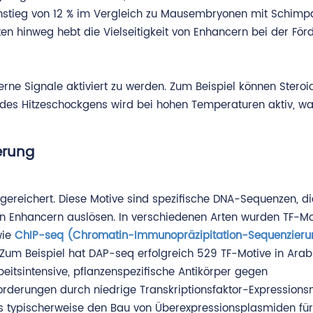
nstieg von 12 % im Vergleich zu Mausembryonen mit Schim
ten hinweg hebt die Vielseitigkeit von Enhancern bei der För
rne Signale aktiviert zu werden. Zum Beispiel können Ster
 des Hitzeschockgens wird bei hohen Temperaturen aktiv, wa
erung
gereichert. Diese Motive sind spezifische DNA-Sequenzen, di
n Enhancern auslösen. In verschiedenen Arten wurden TF-Mo
wie
ChIP-seq (Chromatin-Immunopräzipitation-Sequenzieru
Zum Beispiel hat DAP-seq erfolgreich 529 TF-Motive in Arab
beitsintensive, pflanzenspezifische Antikörper gegen
rderungen durch niedrige Transkriptionsfaktor-Expressions
 typischerweise den Bau von Überexpressionsplasmiden für