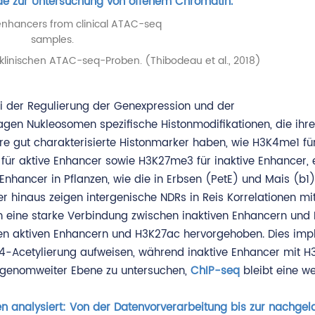
e zur Untersuchung von offenem Chromatin.
linischen ATAC-seq-Proben. (Thibodeau et al., 2018)
bei der Regulierung der Genexpression und der
agen Nukleosomen spezifische Histonmodifikationen, die ihr
re gut charakterisierte Histonmarker haben, wie H3K4me1 fü
ür aktive Enhancer sowie H3K27me3 für inaktive Enhancer, 
 Enhancer in Pflanzen, wie die in Erbsen (PetE) und Mais (b1)
 hinaus zeigen intergenische NDRs in Reis Korrelationen mi
 eine starke Verbindung zwischen inaktiven Enhancern un
en aktiven Enhancern und H3K27ac hervorgehoben. Dies impli
H4-Acetylierung aufweisen, während inaktive Enhancer mit 
uf genomweiter Ebene zu untersuchen,
ChIP-seq
bleibt eine we
analysiert: Von der Datenvorverarbeitung bis zur nachgel