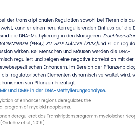
ei der transkriptionalen Regulation sowohl bei Tieren als au
eist, kann er einen herunterregulierenden Einfluss auf die 
 sind die DNA-Methylierung in den Maisgenen.
Fruchtwandfa
WAGENINGEN (FWA)
,
ZU VIELE MÄULER (ZVM)
und FT an regula
ression wirken. Bei Menschen und Mäusen werden die DNA-
isch reguliert und zeigen eine negative Korrelation mit de
gewebespezifischen Enhancern. Im Bereich der Pflanzenbiolog
 cis-regulatorischen Elementen dynamisch verwaltet wird, 
chanismen von Pflanzen hinzufügt.
 DMR und DMG in der DNA-Methylierungsanalyse.
en deregulieret das Transkriptionsprogramm myeloischer Neop
(Ordoñez et al., 2019)