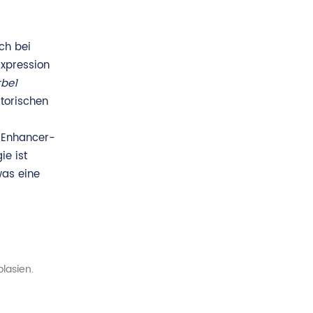
ch bei
Expression
rbe1
torischen
r Enhancer-
ie ist
was eine
lasien.