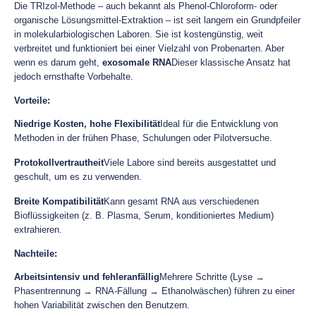
Die TRIzol-Methode – auch bekannt als Phenol-Chloroform- oder
organische Lösungsmittel-Extraktion – ist seit langem ein Grundpfeiler
in molekularbiologischen Laboren. Sie ist kostengünstig, weit
verbreitet und funktioniert bei einer Vielzahl von Probenarten. Aber
wenn es darum geht,
exosomale RNA
Dieser klassische Ansatz hat
jedoch ernsthafte Vorbehalte.
Vorteile:
Niedrige Kosten, hohe Flexibilität
Ideal für die Entwicklung von
Methoden in der frühen Phase, Schulungen oder Pilotversuche.
Protokollvertrautheit
Viele Labore sind bereits ausgestattet und
geschult, um es zu verwenden.
Breite Kompatibilität
Kann gesamt RNA aus verschiedenen
Bioflüssigkeiten (z. B. Plasma, Serum, konditioniertes Medium)
extrahieren.
Nachteile:
Arbeitsintensiv und fehleranfällig
Mehrere Schritte (Lyse →
Phasentrennung → RNA-Fällung → Ethanolwäschen) führen zu einer
hohen Variabilität zwischen den Benutzern.