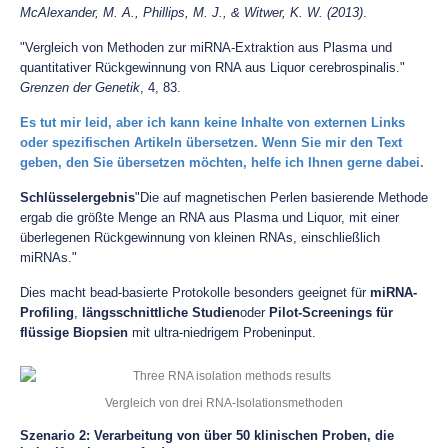
McAlexander, M. A., Phillips, M. J., & Witwer, K. W. (2013)
.
"Vergleich von Methoden zur miRNA-Extraktion aus Plasma und
quantitativer Rückgewinnung von RNA aus Liquor cerebrospinalis."
Grenzen der Genetik
, 4, 83.
Es tut mir leid, aber ich kann keine Inhalte von externen Links
oder spezifischen Artikeln übersetzen. Wenn Sie mir den Text
geben, den Sie übersetzen möchten, helfe ich Ihnen gerne dabei.
Schlüsselergebnis
"Die auf magnetischen Perlen basierende Methode
ergab die größte Menge an RNA aus Plasma und Liquor, mit einer
überlegenen Rückgewinnung von kleinen RNAs, einschließlich
miRNAs."
Dies macht bead-basierte Protokolle besonders geeignet für
miRNA-
Profiling
,
längsschnittliche Studien
oder
Pilot-Screenings für
flüssige Biopsien
mit ultra-niedrigem Probeninput.
Vergleich von drei RNA-Isolationsmethoden
Szenario 2: Verarbeitung von über 50 klinischen Proben, die