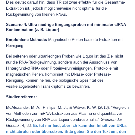
Dies deutet darauf hin, dass TRIzol zwar effektiv für die Gesamtrna-
Extraktion ist, jedoch möglicherweise nicht optimal für die
Rückgewinnung von kleinen RNAs.
Szenario 4: Ultra-niedrige Eingangsproben mit minimaler cfRNA-
Kontamination (z. B. Liquor)
Empfohlene Methode:
Magnetische Perlen-basierte Extraktion mit
Reinigung
Bei seltenen oder ultraniedrigen Proben wie Liquor ist das Ziel nicht
nur die RNA-Rückgewinnung, sondern auch der Ausschluss von
Hintergrund-cfRNA- oder Proteinverunreinigungen. Protokolle mit
magnetischen Perlen, kombiniert mit DNase- oder Protease-
Reinigung, können helfen, die biologische Spezifität des
vesikelabgeleiteten Transkriptoms zu bewahren.
Studienreferenz:
McAlexander, M. A., Phillips, M. J., & Witwer, K. W. (2013). "Vergleich
von Methoden zur miRNA-Extraktion aus Plasma und quantitativer
Rückgewinnung von RNA aus Liquor cerebrospinalis."
Grenzen der
Genetik
, 4, 83.
Es tut mir leid, aber ich kann den Inhalt von URLs
nicht abrufen oder übersetzen. Bitte geben Sie den Text ein, den