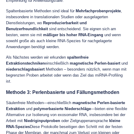
Empfehlung für Anwendungsfälle:
Spaltenbasierte Methoden sind ideal für
Mehrfachprobenprojekte
,
insbesondere in translationalen Studien oder ausgelagerten
Dienstleistungen, wo
Reproduzierbarkeit und
Benutzerfreundlichkeit
sind entscheidend. Sie eignen sich am
besten, wenn sie mit
mäßiger bis hoher RNA-Eingang
und wenn
sowohl große als auch kleine RNA-Spezies für nachgelagerte
Anwendungen benötigt werden.
Als Nächstes werden wir erkunden
spaltenfreie
Extraktionstechniken
einschließlich
magnetische Perlen-basiert
und
niederschlagsbasiert
Methoden – besonders nützlich, wenn man mit
begrenzten Proben arbeitet oder wenn das Ziel das miRNA-Profiling
ist.
Methode 3: Perlenbasierte und Fällungsmethoden
Säulenfreie Methoden—einschließlich
magnetische Perlen-basierte
Extraktion
und
polymerbasierte Niederschläge
—bieten eine flexible
Alternative zur Isolierung von exosomaler RNA, insbesondere bei der
Arbeit mit
Niedriginputproben
oder Zielgruppenansprache
kleine
RNA-Spezies
Diese Protokolle beseitigen den Schritt mit der festen
Phase der Membran, der manchmal zum Verlust von kleinen oder