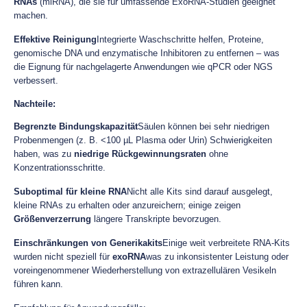
RNAs
(miRNA), die sie für umfassende ExoRNA-Studien geeignet
machen.
Effektive Reinigung
Integrierte Waschschritte helfen, Proteine,
genomische DNA und enzymatische Inhibitoren zu entfernen – was
die Eignung für nachgelagerte Anwendungen wie qPCR oder NGS
verbessert.
Nachteile:
Begrenzte Bindungskapazität
Säulen können bei sehr niedrigen
Probenmengen (z. B. <100 µL Plasma oder Urin) Schwierigkeiten
haben, was zu
niedrige Rückgewinnungsraten
ohne
Konzentrationsschritte.
Suboptimal für kleine RNA
Nicht alle Kits sind darauf ausgelegt,
kleine RNAs zu erhalten oder anzureichern; einige zeigen
Größenverzerrung
längere Transkripte bevorzugen.
Einschränkungen von Generikakits
Einige weit verbreitete RNA-Kits
wurden nicht speziell für
exoRNA
was zu inkonsistenter Leistung oder
voreingenommener Wiederherstellung von extrazellulären Vesikeln
führen kann.