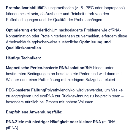
Protokollvariabilität
Fällungsmethoden (z. B. PEG oder Isopropanol)
können heikel sein, da Ausbeute und Reinheit stark von den
Pufferbedingungen und der Qualität der Probe abhängen.
Optimierung erforderlich
Um nachgelagerte Probleme wie cfRNA-
Kontamination oder Proteininterferenzen zu vermeiden, erfordern diese
Arbeitsabläufe typischerweise zusätzliche
Optimierung und
Qualitätskontrollen
.
Häufige Techniken:
Magnetische Perlen-basierte RNA-Isolation
RNA bindet unter
bestimmten Bedingungen an beschichtete Perlen und wird dann mit
Wasser oder einer Pufferlösung mit niedrigem Salzgehalt eluiert.
PEG-basierte Fällung
Polyethylenglykol wird verwendet, um Vesikel
zu aggregieren und exoRNA zur Rückgewinnung zu ko-precipiteren –
besonders nützlich bei Proben mit hohem Volumen.
Empfohlene Anwendungsfälle:
RNA-Ziele mit niedriger Häufigkeit oder kleiner RNA
(miRNA,
piRNA)