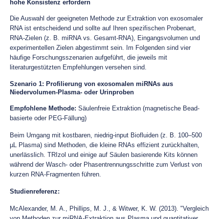
hohe Konsistenz erfordern
Die Auswahl der geeigneten Methode zur Extraktion von exosomaler
RNA ist entscheidend und sollte auf Ihren spezifischen Probenart,
RNA-Zielen (z. B. miRNA vs. Gesamt-RNA), Eingangsvolumen und
experimentellen Zielen abgestimmt sein. Im Folgenden sind vier
häufige Forschungsszenarien aufgeführt, die jeweils mit
literaturgestützten Empfehlungen versehen sind.
Szenario 1: Profilierung von exosomalen miRNAs aus
Niedervolumen-Plasma- oder Urinproben
Empfohlene Methode:
Säulenfreie Extraktion (magnetische Bead-
basierte oder PEG-Fällung)
Beim Umgang mit kostbaren, niedrig-input Biofluiden (z. B. 100–500
µL Plasma) sind Methoden, die kleine RNAs effizient zurückhalten,
unerlässlich. TRIzol und einige auf Säulen basierende Kits können
während der Wasch- oder Phasentrennungsschritte zum Verlust von
kurzen RNA-Fragmenten führen.
Studienreferenz:
McAlexander, M. A., Phillips, M. J., & Witwer, K. W. (2013). "Vergleich
von Methoden zur miRNA-Extraktion aus Plasma und quantitativer