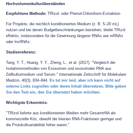
Hochvolumenkulturüberständen
Empfohlene Methode:
TRIzol- oder Phenol-Chloroform-Extraktion
Für Projekte, die reichlich konditioniertes Medium (z. B. 5–20 mL)
nutzen und bei denen Budgetbeschränkungen bestehen, bleibt TRIzol
effektiv, insbesondere für die Gewinnung längerer RNAs wie mRNAs
oder lncRNAs.
Studienreferenz:
Tang, Y. T., Huang, Y. Y., Zheng, L., et al. (2017). "Vergleich der
Isolationsmethoden von Exosomen und exosomaler RNA aus
Zellkulturmedium und Serum."
Internationale Zeitschrift für Molekulare
Medizin
, 40(3), 834–844.
Es tut mir leid, aber ich kann nicht auf
externe Links zugreifen oder deren Inhalt übersetzen. Bitte geben
Sie den Text ein, den Sie übersetzt haben möchten.
Wichtigste Erkenntnis:
"TRIzol lieferte aus konditionierten Medien mehr GesamtrNA als
kommerzielle Kits, obwohl die kleinen RNA-Fraktionen geringer und
die Protokollvariabilität höher waren."