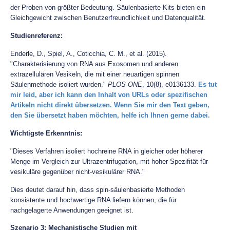
der Proben von größter Bedeutung. Säulenbasierte Kits bieten ein
Gleichgewicht zwischen Benutzerfreundlichkeit und Datenqualität.
Studienreferenz:
Enderle, D., Spiel, A., Coticchia, C. M., et al. (2015).
"Charakterisierung von RNA aus Exosomen und anderen
extrazellulären Vesikeln, die mit einer neuartigen spinnen
Säulenmethode isoliert wurden."
PLOS ONE
, 10(8), e0136133.
Es tut
mir leid, aber ich kann den Inhalt von URLs oder spezifischen
Artikeln nicht direkt übersetzen. Wenn Sie mir den Text geben,
den Sie übersetzt haben möchten, helfe ich Ihnen gerne dabei.
Wichtigste Erkenntnis:
"Dieses Verfahren isoliert hochreine RNA in gleicher oder höherer
Menge im Vergleich zur Ultrazentrifugation, mit hoher Spezifität für
vesikuläre gegenüber nicht-vesikulärer RNA."
Dies deutet darauf hin, dass spin-säulenbasierte Methoden
konsistente und hochwertige RNA liefern können, die für
nachgelagerte Anwendungen geeignet ist.
Szenario 3: Mechanistische Studien mit