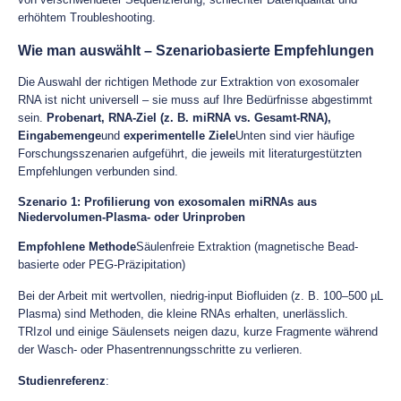
erhöhtem Troubleshooting.
Wie man auswählt – Szenariobasierte Empfehlungen
Die Auswahl der richtigen Methode zur Extraktion von exosomaler
RNA ist nicht universell – sie muss auf Ihre Bedürfnisse abgestimmt
sein.
Probenart, RNA-Ziel (z. B. miRNA vs. Gesamt-RNA),
Eingabemenge
und
experimentelle Ziele
Unten sind vier häufige
Forschungsszenarien aufgeführt, die jeweils mit literaturgestützten
Empfehlungen verbunden sind.
Szenario 1: Profilierung von exosomalen miRNAs aus
Niedervolumen-Plasma- oder Urinproben
Empfohlene Methode
Säulenfreie Extraktion (magnetische Bead-
basierte oder PEG-Präzipitation)
Bei der Arbeit mit wertvollen, niedrig-input Biofluiden (z. B. 100–500 µL
Plasma) sind Methoden, die kleine RNAs erhalten, unerlässlich.
TRIzol und einige Säulensets neigen dazu, kurze Fragmente während
der Wasch- oder Phasentrennungsschritte zu verlieren.
Studienreferenz
: