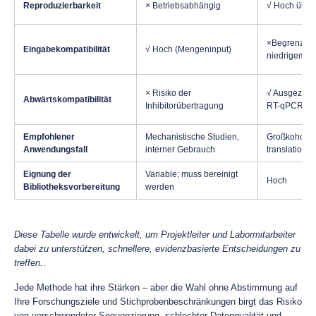
Reproduzierbarkeit
× Betriebsabhängig
√ Hoch über
×Begrenzt be
Eingabekompatibilität
√ Hoch (Mengeninput)
niedrigem E
× Risiko der
√ Ausgezeich
Abwärtskompatibilität
Inhibitorübertragung
RT-qPCR
Empfohlener
Mechanistische Studien,
Großkohorte
Anwendungsfall
interner Gebrauch
translationa
Eignung der
Variable; muss bereinigt
Hoch
Bibliotheksvorbereitung
werden
Diese Tabelle wurde entwickelt, um Projektleiter und Labormitarbeiter
dabei zu unterstützen, schnellere, evidenzbasierte Entscheidungen zu
treffen.
.
Jede Methode hat ihre Stärken – aber die Wahl ohne Abstimmung auf
Ihre Forschungsziele und Stichprobenbeschränkungen birgt das Risiko
von verschwendeter Sequenzierung, schlechter Datenqualität und