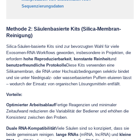
Sequenzierungsdaten
Methode 2: Säulenbasierte Kits (Silica-Membran-
Reinigung)
Silica-Säulen-basierte Kits sind zur bevorzugten Wahl für viele
Exosomen-RNA-Workflows geworden, insbesondere in Projekten, die
erfordern
hohe Reproduzierbarkeit
,
konstante Reinheit
und
benutzerfreundliche Protokolle
Diese Kits verwenden eine
Silikamembran, die RNA unter Hochsalzbedingungen selektiv bindet
und sie unter Niedrigsalz- oder wasserbasierten Puffern eluieren lässt
– wodurch der Einsatz von organischen Lösungsmitteln entfällt.
Vorteile:
Optimierter Arbeitsablauf
Fertige Reagenzien und minimaler
Zeitaufwand reduzieren die Variabilität der Bediener und erhöhen die
Konsistenz zwischen den Proben.
Duale RNA-Kompatibilität
Viele Säulen sind so konzipiert, dass sie
beide gemeinsam reinigen.
lange RNAs
(mRNA, lncRNA) und
kleine