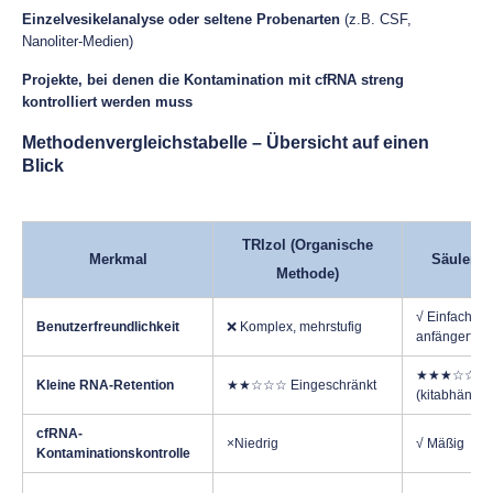
Einzelvesikelanalyse oder seltene Probenarten
(z.B. CSF,
Nanoliter-Medien)
Projekte, bei denen die Kontamination mit cfRNA streng
kontrolliert werden muss
Methodenvergleichstabelle – Übersicht auf einen
Blick
TRIzol (Organische
Merkmal
Säulenba
Methode)
√ Einfach,
Benutzerfreundlichkeit
❌ Komplex, mehrstufig
anfängerfreu
★★★☆☆ Var
Kleine RNA-Retention
★★☆☆☆ Eingeschränkt
(kitabhängig
cfRNA-
×Niedrig
√ Mäßig
Kontaminationskontrolle