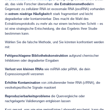
ab, das viele Forscher übersehen:
die Extraktionsmethode
Im
Gegensatz zu zellulärer RNA ist exosomale RNA (exoRNA) vorhanden
in
extrem niedrige Häufigkeit
oft stark fragmentiert und leicht
degradierbar oder kontaminierbar. Dies macht die Wahl des
Extraktionsprotokolls zu mehr als nur einem technischen Schritt – es
ist eine strategische Entscheidung, die das Ergebnis Ihrer Studie
bestimmen kann.
Wählen Sie die falsche Methode, und Sie könnten konfrontiert werden
mit:
Fehlgeschlagene Bibliothekskonstruktion
aufgrund chemischer
Inhibitoren oder degradierter Eingaben
Verlust von kleinen RNAs
wie miRNA oder piRNA, die dein
Expressionsprofil verzerren
Erhöhte Kontamination
von zirkulierender freier RNA (cfRNA), die
vesikelspezifische Signale maskiert
Reproduzierbarkeitsprobleme
die Quervergleiche oder
nachgelagerte Validierungen entgleisen lassen
Kurz gesagt, was wie eine geringfügige Laborwahl erscheint, kann die