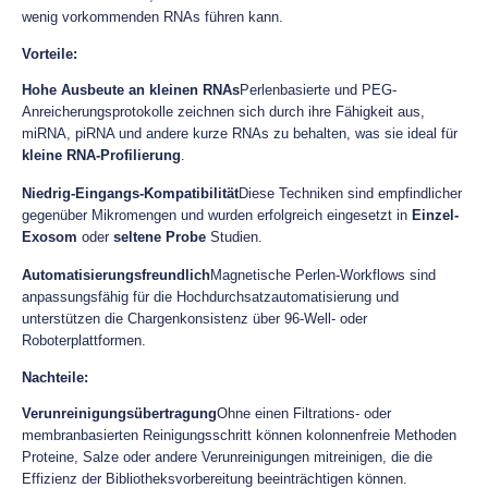
wenig vorkommenden RNAs führen kann.
Vorteile:
Hohe Ausbeute an kleinen RNAs
Perlenbasierte und PEG-
Anreicherungsprotokolle zeichnen sich durch ihre Fähigkeit aus,
miRNA, piRNA und andere kurze RNAs zu behalten, was sie ideal für
kleine RNA-Profilierung
.
Niedrig-Eingangs-Kompatibilität
Diese Techniken sind empfindlicher
gegenüber Mikromengen und wurden erfolgreich eingesetzt in
Einzel-
Exosom
oder
seltene Probe
Studien.
Automatisierungsfreundlich
Magnetische Perlen-Workflows sind
anpassungsfähig für die Hochdurchsatzautomatisierung und
unterstützen die Chargenkonsistenz über 96-Well- oder
Roboterplattformen.
Nachteile:
Verunreinigungsübertragung
Ohne einen Filtrations- oder
membranbasierten Reinigungsschritt können kolonnenfreie Methoden
Proteine, Salze oder andere Verunreinigungen mitreinigen, die die
Effizienz der Bibliotheksvorbereitung beeinträchtigen können.