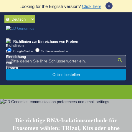
×
Looking for the English version?
Click here
.
Richtlinien zur Einreichung von Proben
Google-Suche
Schlüsselwortsuche
Online bestellen
Die richtige RNA-Isolationsmethode für
Exosomen wählen: TRIzol, Kits oder ohne