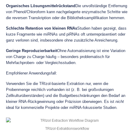
Organisches Lösungsmittelrückstand
Die unvollständige Entfernung
von Phenol/Chloroform kann nachgelagerte enzymatische Schritte wie
die reversen Transkription oder die Bibliotheksamplifikation hemmen.
Schlechte Retention von kleinen RNAs
Studien haben gezeigt, dass
kurze Fragmente wie miRNAs und piRNAs oft unterrepräsentiert oder
ganz verloren sind, insbesondere ohne zusätzliche Anreicherung.
Geringe Reproduzierbarkeit
Ohne Automatisierung ist eine Variation
von Charge zu Charge häufig – besonders problematisch für
Mehrfachproben- oder Vergleichsstudien.
Empfohlener Anwendungsfall:
Verwenden Sie die TRIzol-basierte Extraktion nur, wenn die
Probenmenge reichlich vorhanden ist (z. B. bei großvolumigen
Zellkulturüberständen) und die Budgetbeschränkungen den Bedarf an
kleiner RNA-Rückgewinnung oder Präzision überwiegen. Es ist
nicht
ideal für kommerzielle Projekte oder miRNA-fokussierte Studien.
TRIzol-Extraktionsworkflow