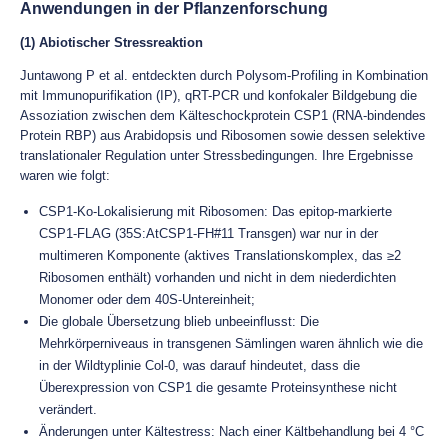
Anwendungen in der Pflanzenforschung
(1) Abiotischer Stressreaktion
Juntawong P et al. entdeckten durch Polysom-Profiling in Kombination
mit Immunopurifikation (IP), qRT-PCR und konfokaler Bildgebung die
Assoziation zwischen dem Kälteschockprotein CSP1 (RNA-bindendes
Protein RBP) aus Arabidopsis und Ribosomen sowie dessen selektive
translationaler Regulation unter Stressbedingungen. Ihre Ergebnisse
waren wie folgt:
CSP1-Ko-Lokalisierung mit Ribosomen: Das epitop-markierte
CSP1-FLAG (35S:AtCSP1-FH#11 Transgen) war nur in der
multimeren Komponente (aktives Translationskomplex, das ≥2
Ribosomen enthält) vorhanden und nicht in dem niederdichten
Monomer oder dem 40S-Untereinheit;
Die globale Übersetzung blieb unbeeinflusst: Die
Mehrkörperniveaus in transgenen Sämlingen waren ähnlich wie die
in der Wildtyplinie Col-0, was darauf hindeutet, dass die
Überexpression von CSP1 die gesamte Proteinsynthese nicht
verändert.
Änderungen unter Kältestress: Nach einer Kältbehandlung bei 4 °C