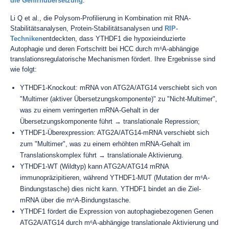
die Gehirnübersetzung
.
Li Q et al., die Polysom-Profilierung in Kombination mit RNA-
Stabilitätsanalysen, Protein-Stabilitätsanalysen und
RIP-
Techniken
entdeckten, dass YTHDF1 die hypoxieinduzierte
Autophagie und deren Fortschritt bei HCC durch m⁶A-abhängige
translationsregulatorische Mechanismen fördert. Ihre Ergebnisse sind
wie folgt:
YTHDF1-Knockout: mRNA von ATG2A/ATG14 verschiebt sich von
"Multimer (aktiver Übersetzungskomponente)" zu "Nicht-Multimer",
was zu einem verringerten mRNA-Gehalt in der
Übersetzungskomponente führt → translationale Repression;
YTHDF1-Überexpression: ATG2A/ATG14-mRNA verschiebt sich
zum "Multimer", was zu einem erhöhten mRNA-Gehalt im
Translationskomplex führt → translationale Aktivierung.
YTHDF1-WT (Wildtyp) kann ATG2A/ATG14 mRNA
immunopräzipitieren, während YTHDF1-MUT (Mutation der m⁶A-
Bindungstasche) dies nicht kann. YTHDF1 bindet an die Ziel-
mRNA über die m⁶A-Bindungstasche.
YTHDF1 fördert die Expression von autophagiebezogenen Genen
ATG2A/ATG14 durch m⁶A-abhängige translationale Aktivierung und