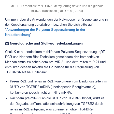
METTL1 erhöht die m7G tRNA-Methylierungslevels und die globale
mRNA-Translation (Du D et al., 2024)
Um mehr über die Anwendungen der Polyribosomen-Sequenzierung in
der Krebsforschung zu erfahren, beziehen Sie sich bitte auf
"
Anwendungen der Polysom-Sequenzierung in der
Krebsforschung
".
(2) Neurologische und Stoffwechselerkrankungen
Chak K et al. entdeckten mithilfe von Polysom-Sequenzierung, qRT-
PCR und Northern-Blot-Techniken gemeinsam den kompetitiven
Mechanismus zwischen dem pre-miR-21 und dem reifen miR-21 und
enthüllten dessen molekulare Grundlage für die Regulierung von
TGFBR2/NT-3 bei Epilepsie:
Pre-miR-21 und reifes miR-21 konkurrieren um Bindungsstellen im
3'UTR von TGFBR2-mRNA (überlappende Energievorteile),
konkurrieren jedoch nicht um NT-3-mRNA;
Nachdem prä-miR-21 an die 3'UTR von TGFBR2 bindet, wirkt es
der Degradation/Translationseinschränkung von TGFBR2 durch
reifes miR-21 entgegen, was zu einer erhöhten TGFBR2-