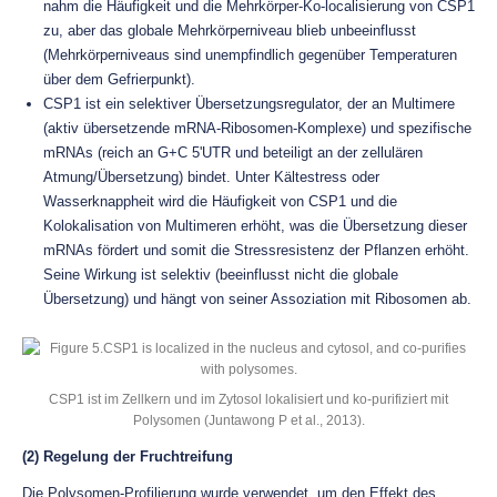
nahm die Häufigkeit und die Mehrkörper-Ko-localisierung von CSP1
zu, aber das globale Mehrkörperniveau blieb unbeeinflusst
(Mehrkörperniveaus sind unempfindlich gegenüber Temperaturen
über dem Gefrierpunkt).
CSP1 ist ein selektiver Übersetzungsregulator, der an Multimere
(aktiv übersetzende mRNA-Ribosomen-Komplexe) und spezifische
mRNAs (reich an G+C 5'UTR und beteiligt an der zellulären
Atmung/Übersetzung) bindet. Unter Kältestress oder
Wasserknappheit wird die Häufigkeit von CSP1 und die
Kolokalisation von Multimeren erhöht, was die Übersetzung dieser
mRNAs fördert und somit die Stressresistenz der Pflanzen erhöht.
Seine Wirkung ist selektiv (beeinflusst nicht die globale
Übersetzung) und hängt von seiner Assoziation mit Ribosomen ab.
CSP1 ist im Zellkern und im Zytosol lokalisiert und ko-purifiziert mit
Polysomen (Juntawong P et al., 2013).
(2) Regelung der Fruchtreifung
Die Polysomen-Profilierung wurde verwendet, um den Effekt des