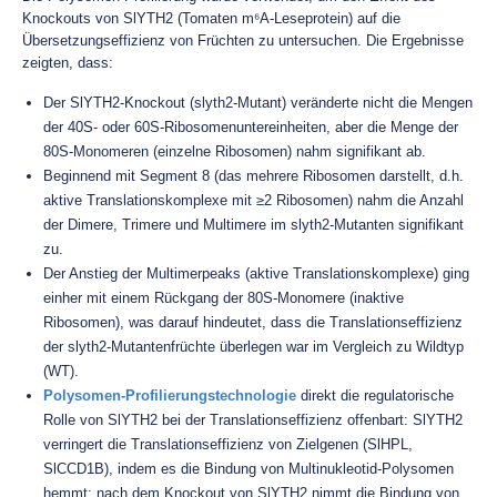
Knockouts von SlYTH2 (Tomaten m⁶A-Leseprotein) auf die
Übersetzungseffizienz von Früchten zu untersuchen. Die Ergebnisse
zeigten, dass:
Der SlYTH2-Knockout (slyth2-Mutant) veränderte nicht die Mengen
der 40S- oder 60S-Ribosomenuntereinheiten, aber die Menge der
80S-Monomeren (einzelne Ribosomen) nahm signifikant ab.
Beginnend mit Segment 8 (das mehrere Ribosomen darstellt, d.h.
aktive Translationskomplexe mit ≥2 Ribosomen) nahm die Anzahl
der Dimere, Trimere und Multimere im slyth2-Mutanten signifikant
zu.
Der Anstieg der Multimerpeaks (aktive Translationskomplexe) ging
einher mit einem Rückgang der 80S-Monomere (inaktive
Ribosomen), was darauf hindeutet, dass die Translationseffizienz
der slyth2-Mutantenfrüchte überlegen war im Vergleich zu Wildtyp
(WT).
Polysomen-Profilierungstechnologie
direkt die regulatorische
Rolle von SlYTH2 bei der Translationseffizienz offenbart: SlYTH2
verringert die Translationseffizienz von Zielgenen (SlHPL,
SlCCD1B), indem es die Bindung von Multinukleotid-Polysomen
hemmt; nach dem Knockout von SlYTH2 nimmt die Bindung von