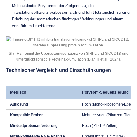
Multinukleotid-Polysomen der Zielgene zu, die
Translationseffizienz verbessert sich und führt letztendlich zu einer
Erhöhung der aromatischen flüchtigen Verbindungen und einem
verstärkten Fruchtaroma.
SlYTH2 hemmt die Übersetzungseffizienz von SlHPL und SlCCD1B und
unterdrückt somit die Proteinakkumulation (Bian H et al., 2024).
Technischer Vergleich und Einschränkungen
Metrisch
Polysom-Sequenzierung
Auflösung
Hoch (Mono-Ribosomen-Ebene)
Kompatible Proben
Mehrere Arten (Pflanzen, Tiere, P
Mindestprobenanforderung
Hoch (≥1×10⁷ Zellen)
Nicht-kodierende RNA-Analyse
Unterstützt (z. B. circRNA)