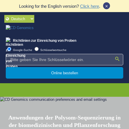
×
Looking for the English version?
Click here
.
Richtlinien zur Einreichung von Proben
Google-Suche
Schlüsselwortsuche
Online bestellen
Anwendungen der Polysom-Sequenzierung in
der biomedizinischen und Pflanzenforschung