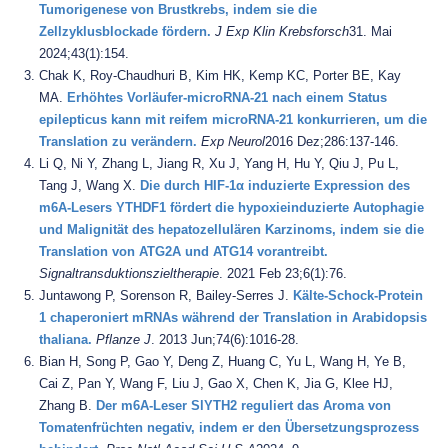
Tumorigenese von Brustkrebs, indem sie die
Zellzyklusblockade fördern.
J Exp Klin Krebsforsch
31. Mai
2024;43(1):154.
Chak K, Roy-Chaudhuri B, Kim HK, Kemp KC, Porter BE, Kay
MA.
Erhöhtes Vorläufer-microRNA-21 nach einem Status
epilepticus kann mit reifem microRNA-21 konkurrieren, um die
Translation zu verändern.
Exp Neurol
2016 Dez;286:137-146.
Li Q, Ni Y, Zhang L, Jiang R, Xu J, Yang H, Hu Y, Qiu J, Pu L,
Tang J, Wang X.
Die durch HIF-1α induzierte Expression des
m6A-Lesers YTHDF1 fördert die hypoxieinduzierte Autophagie
und Malignität des hepatozellulären Karzinoms, indem sie die
Translation von ATG2A und ATG14 vorantreibt.
Signaltransduktionszieltherapie
. 2021 Feb 23;6(1):76.
Juntawong P, Sorenson R, Bailey-Serres J.
Kälte-Schock-Protein
1 chaperoniert mRNAs während der Translation in Arabidopsis
thaliana.
Pflanze J
. 2013 Jun;74(6):1016-28.
Bian H, Song P, Gao Y, Deng Z, Huang C, Yu L, Wang H, Ye B,
Cai Z, Pan Y, Wang F, Liu J, Gao X, Chen K, Jia G, Klee HJ,
Zhang B.
Der m6A-Leser SlYTH2 reguliert das Aroma von
Tomatenfrüchten negativ, indem er den Übersetzungsprozess