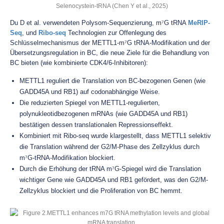
Selenocystein-tRNA (Chen Y et al., 2025)
Du D et al. verwendeten Polysom-Sequenzierung, m⁷G tRNA
MeRIP-
Seq
, und
Ribo-seq
Technologien zur Offenlegung des
Schlüsselmechanismus der METTL1-m⁷G tRNA-Modifikation und der
Übersetzungsregulation in BC, die neue Ziele für die Behandlung von
BC bieten (wie kombinierte CDK4/6-Inhibitoren):
METTL1 reguliert die Translation von BC-bezogenen Genen (wie
GADD45A und RB1) auf codonabhängige Weise.
Die reduzierten Spiegel von METTL1-regulierten,
polynukleotidbezogenen mRNAs (wie GADD45A und RB1)
bestätigen dessen translationalen Repressionseffekt.
Kombiniert mit Ribo-seq wurde klargestellt, dass METTL1 selektiv
die Translation während der G2/M-Phase des Zellzyklus durch
m⁷G-tRNA-Modifikation blockiert.
Durch die Erhöhung der tRNA m⁷G-Spiegel wird die Translation
wichtiger Gene wie GADD45A und RB1 gefördert, was den G2/M-
Zellzyklus blockiert und die Proliferation von BC hemmt.