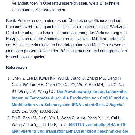
Veränderungen in Übersetzungsereignissen, wie z.B. schnelle
Regulation in Stressreaktionen.
Fazit:
Polysome-seq, indem es die Übersetzungseffizienz und die
Ribosomenverteilung quantifiziert, bietet ein unersetzliches Werkzeug
für die Forschung zu Krankheitsmechanismen, der Verbesserung von
Nutzpflanzen und der Anpassung an die Umwelt. Mit dem Fortschritt
der Einzelzelltechnologie und der Integration von Multi-Omics wird es
eine noch größere Rolle in der Präzisionsmedizin und der agrarischen
Biotechnologie spielen.
Referenzen
Chen Y, Lee D, Kwan KK, Wu M, Wang G, Zhang MS, Deng H,
Cheu JW, Lau MH, Chan CY, Ooi ZY, Wu Y, Bao MH, Lo RC, Ng
IO, Wong CM, Wong CC.
Der Mevalonatweg fördert Leberkrebs,
indem er Ferroptose durch die Produktion von CoQ10 und die
Modifikation von Selenocystein-tRNA unterdrückt.
J Hepatol
.
2025 Dez;83(6):1338-1352.
Du D, Zhou M, Ju C, Yin J, Wang C, Xu X, Yang Y, Li Y, Cui L,
Wang Z, Lei Y, Li H, He F, He J.
METTL1-vermittelte tRNA m7G-
Methylierung und translationaler Dysfunktion beschränken die