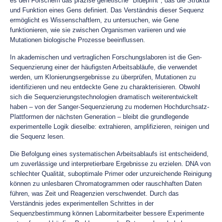
es den Forschern das präzise genetische "Blueprint", das die Struktur
und Funktion eines Gens definiert. Das Verständnis dieser Sequenz
ermöglicht es Wissenschaftlern, zu untersuchen, wie Gene
funktionieren, wie sie zwischen Organismen variieren und wie
Mutationen biologische Prozesse beeinflussen.
In akademischen und vertraglichen Forschungslaboren ist die Gen-
Sequenzierung einer der häufigsten Arbeitsabläufe, die verwendet
werden, um Klonierungsergebnisse zu überprüfen, Mutationen zu
identifizieren und neu entdeckte Gene zu charakterisieren. Obwohl
sich die Sequenzierungstechnologien dramatisch weiterentwickelt
haben – von der Sanger-Sequenzierung zu modernen Hochdurchsatz-
Plattformen der nächsten Generation – bleibt die grundlegende
experimentelle Logik dieselbe: extrahieren, amplifizieren, reinigen und
die Sequenz lesen.
Die Befolgung eines systematischen Arbeitsablaufs ist entscheidend,
um zuverlässige und interpretierbare Ergebnisse zu erzielen. DNA von
schlechter Qualität, suboptimale Primer oder unzureichende Reinigung
können zu unlesbaren Chromatogrammen oder rauschhaften Daten
führen, was Zeit und Reagenzien verschwendet. Durch das
Verständnis jedes experimentellen Schrittes in der
Sequenzbestimmung können Labormitarbeiter bessere Experimente