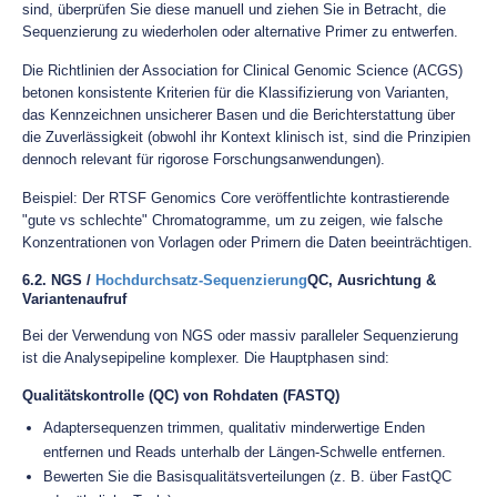
sind, überprüfen Sie diese manuell und ziehen Sie in Betracht, die
Sequenzierung zu wiederholen oder alternative Primer zu entwerfen.
Die Richtlinien der Association for Clinical Genomic Science (ACGS)
betonen konsistente Kriterien für die Klassifizierung von Varianten,
das Kennzeichnen unsicherer Basen und die Berichterstattung über
die Zuverlässigkeit (obwohl ihr Kontext klinisch ist, sind die Prinzipien
dennoch relevant für rigorose Forschungsanwendungen).
Beispiel: Der RTSF Genomics Core veröffentlichte kontrastierende
"gute vs schlechte" Chromatogramme, um zu zeigen, wie falsche
Konzentrationen von Vorlagen oder Primern die Daten beeinträchtigen.
6.2. NGS /
Hochdurchsatz-Sequenzierung
QC, Ausrichtung &
Variantenaufruf
Bei der Verwendung von NGS oder massiv paralleler Sequenzierung
ist die Analysepipeline komplexer. Die Hauptphasen sind:
Qualitätskontrolle (QC) von Rohdaten (FASTQ)
Adaptersequenzen trimmen, qualitativ minderwertige Enden
entfernen und Reads unterhalb der Längen-Schwelle entfernen.
Bewerten Sie die Basisqualitätsverteilungen (z. B. über FastQC