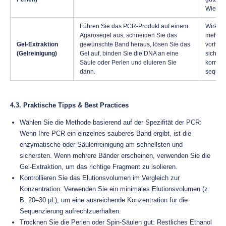
Wieder
Führen Sie das PCR-Produkt auf einem
Wirksa
Agarosegel aus, schneiden Sie das
mehrer
Gel-Extraktion
gewünschte Band heraus, lösen Sie das
vorhand
(Gelreinigung)
Gel auf, binden Sie die DNA an eine
sicher,
Säule oder Perlen und eluieren Sie
korrekt
dann.
sequenz
4.3. Praktische Tipps & Best Practices
Wählen Sie die Methode basierend auf der Spezifität der PCR:
Wenn Ihre PCR ein einzelnes sauberes Band ergibt, ist die
enzymatische oder Säulenreinigung am schnellsten und
sichersten. Wenn mehrere Bänder erscheinen, verwenden Sie die
Gel-Extraktion, um das richtige Fragment zu isolieren.
Kontrollieren Sie das Elutionsvolumen im Vergleich zur
Konzentration: Verwenden Sie ein minimales Elutionsvolumen (z.
B. 20–30 µL), um eine ausreichende Konzentration für die
Sequenzierung aufrechtzuerhalten.
Trocknen Sie die Perlen oder Spin-Säulen gut: Restliches Ethanol