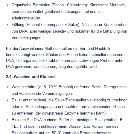
Organische Extraktion (Phenol: Chloroform): Klassische Methode,
aber sie beinhaltet gefährliche Lösungsmittel und ist
arbeitsintensiver.
Fällung (Ethanol / Isopropanol + Salze): Nützlich zur Konzentration
von DNA, aber weniger selektiv und riskanter für die Mitfällung von
Verunreinigungen.
Bei der Auswahl einer Methode sollten die Vor- und Nachteile
berücksichtigt werden: Säulen und Perlen liefern schneller sauberere
DNA; die organische Extraktion kann aus schwierigen Proben mehr
DNA gewinnen, wenn sie sorgfältig durchgeführt wird.
2.4. Waschen und Eluieren
Waschschritte (z. B. 70 % Ethanol) entfernen Salze, Detergenzien
und verbleibende Verunreinigungen.
Es ist entscheidend, die Säule/Perlenpellet vollständig zu trocknen
oder im Schleudergang zu entfeuchten, um verbleibenden Ethanol
zu entfernen (der downstream Enzyme hemmen kann).
Eluieren Sie DNA in einem Puffer mit niedrigem Salzgehalt (z. B.
TE, Tris) oder in nukleasefreiem Wasser. Das Vorwärmen des
Elutionspuffers auf ca. 50 °C kann den Ertrag verbessern.