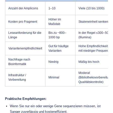
Anzahl der Amplicons
1–10
Viele (10 bis 1000)
Höher im
Kosten pro Fragment
Skaleneinheit senken
Maßstab
Leseanforderung für die
Bis zu ~800–
In der Regel ≤300–500 
Länge
1000 bp
(Illumina)
Gut für häufige
Hohe Empfindlichkeit für 
Variantenempfindlichkeit
Varianten
mit niedriger Frequenz
Nachfrage nach
Niedrig
Mäßig bis hoch
Bioinformatik
Moderat
Infrastruktur /
Minimal
(Bibliotheksvorbereitung,
Vorbereitung
Qualitätskontrolle)
Praktische Empfehlungen:
Wenn Sie nur ein oder wenige Gene sequenzieren müssen, ist
Sanger zuverlässig und kosteneffizient.