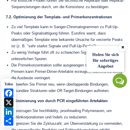
Für kritische Proben führen Sie technische Replikate oder Replikat-
Sequenzierungen durch, um die Konsistenz zu bestätigen.
7.2. Optimierung der Template- und Primerkonzentrationen
Zu viel Template kann in Sanger-Chromatogrammen zu Pull-Up-
Peaks oder Signalsättigung führen. Eurofins warnt, dass
übermäßiges Template eine bekannte Ursache für verzerrte Peaks
ist (z. B. "sehr starke Signale und Pull-Up-Peaks").
Zu wenig Vorlage führt oft zu schwachen Signalen oder
Holen Sie sich
unleserlichen Spuren.
Ihr sofortiges
Die Primerkonzentration sollte ausgewogen sein – ein Übermaß an
Angebot
Primern kann Primer-Dimer-Artefakte erzeugen, während zu wenig
die Ausbeute verringert.
Entwerfen Sie Primer neu, wenn überlappende Bindungen,
Teilen
sekundäre Strukturen oder Off-Target-Bindungen auftreten.
Facebook
X
7.3. Minimierung von durch PCR eingeführten Artefakten
LinkedIn
Bevorzugen Sie hochfidelity, proofreading Polymerasen, um
Fehlinkorporationen und Indels zu reduzieren.
Share
Begrenzen Sie die Zykluszahl, um Überverstärkung zu vermeiden,
die unspezifische Produkte und Fehlerakkumulation erhöht.