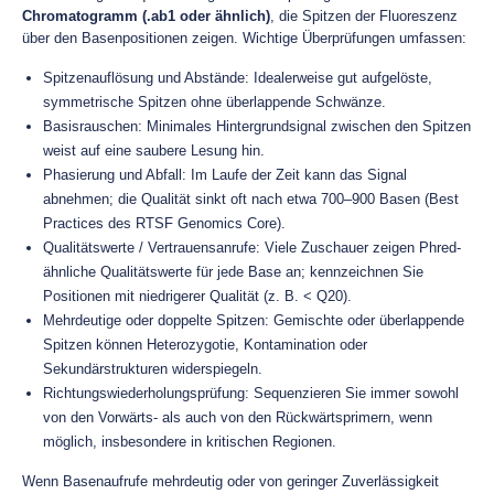
Chromatogramm (.ab1 oder ähnlich)
, die Spitzen der Fluoreszenz
über den Basenpositionen zeigen. Wichtige Überprüfungen umfassen:
Spitzenauflösung und Abstände: Idealerweise gut aufgelöste,
symmetrische Spitzen ohne überlappende Schwänze.
Basisrauschen: Minimales Hintergrundsignal zwischen den Spitzen
weist auf eine saubere Lesung hin.
Phasierung und Abfall: Im Laufe der Zeit kann das Signal
abnehmen; die Qualität sinkt oft nach etwa 700–900 Basen (Best
Practices des RTSF Genomics Core).
Qualitätswerte / Vertrauensanrufe: Viele Zuschauer zeigen Phred-
ähnliche Qualitätswerte für jede Base an; kennzeichnen Sie
Positionen mit niedrigerer Qualität (z. B. < Q20).
Mehrdeutige oder doppelte Spitzen: Gemischte oder überlappende
Spitzen können Heterozygotie, Kontamination oder
Sekundärstrukturen widerspiegeln.
Richtungswiederholungsprüfung: Sequenzieren Sie immer sowohl
von den Vorwärts- als auch von den Rückwärtsprimern, wenn
möglich, insbesondere in kritischen Regionen.
Wenn Basenaufrufe mehrdeutig oder von geringer Zuverlässigkeit