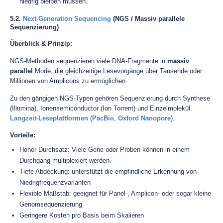
niedrig bleiben müssen.
5.2.
Next-Generation Sequencing
(NGS / Massiv parallele
Sequenzierung)
Überblick & Prinzip:
NGS-Methoden sequenzieren viele DNA-Fragmente in
massiv
parallel
Mode, die gleichzeitige Lesevorgänge über Tausende oder
Millionen von Amplicons zu ermöglichen.
Zu den gängigen NGS-Typen gehören Sequenzierung durch Synthese
(Illumina), Ionensemiconductor (Ion Torrent) und Einzelmolekül.
Langzeit-Leseplattformen
(
PacBio
,
Oxford Nanopore
).
Vorteile:
Hoher Durchsatz: Viele Gene oder Proben können in einem
Durchgang multiplexiert werden.
Tiefe Abdeckung: unterstützt die empfindliche Erkennung von
Niedrigfrequenzvarianten
Flexible Maßstab: geeignet für Panel-, Amplicon- oder sogar kleine
Genomsequenzierung
Geringere Kosten pro Basis beim Skalieren