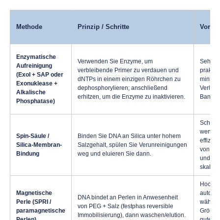
Methode
Prinzip / Schritte
Vortei
Enzymatische
Verwenden Sie Enzyme, um
Sehr g
Aufreinigung
verbleibende Primer zu verdauen und
praktisc
(ExoI + SAP oder
dNTPs in einem einzigen Röhrchen zu
minima
Exonuklease +
dephosphorylieren; anschließend
Verlust;
Alkalische
erhitzen, um die Enzyme zu inaktivieren.
Band-A
Phosphatase)
Schnell
weniger
Spin-Säule /
Binden Sie DNA an Silica unter hohem
effizie
Silica-Membran-
Salzgehalt, spülen Sie Verunreinigungen
von ku
Bindung
weg und eluieren Sie dann.
und Sa
skalier
Hoch sk
Magnetische
automat
DNA bindet an Perlen in Anwesenheit
Perle (SPRI /
wählba
von PEG + Salz (festphas reversible
paramagnetische
Größen
Immobilisierung), dann waschen/elution.
Perlen)
gute