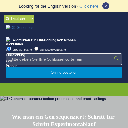
×
Looking for the English version?
Click here
.
Richtlinien zur Einreichung von Proben
Google-Suche
Schlüsselwortsuche
Online bestellen
Wie man ein Gen sequenziert: Schritt-für-
Schritt Experimentablauf