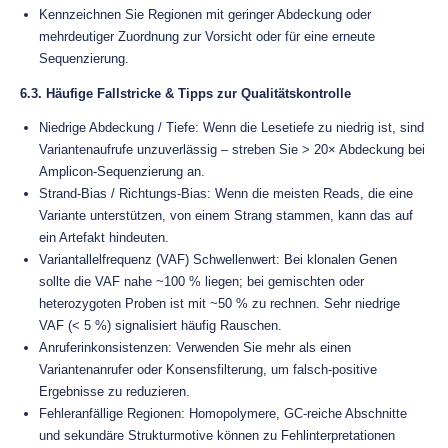
Kennzeichnen Sie Regionen mit geringer Abdeckung oder
mehrdeutiger Zuordnung zur Vorsicht oder für eine erneute
Sequenzierung.
6.3. Häufige Fallstricke & Tipps zur Qualitätskontrolle
Niedrige Abdeckung / Tiefe: Wenn die Lesetiefe zu niedrig ist, sind
Variantenaufrufe unzuverlässig – streben Sie > 20× Abdeckung bei
Amplicon-Sequenzierung an.
Strand-Bias / Richtungs-Bias: Wenn die meisten Reads, die eine
Variante unterstützen, von einem Strang stammen, kann das auf
ein Artefakt hindeuten.
Variantallelfrequenz (VAF) Schwellenwert: Bei klonalen Genen
sollte die VAF nahe ~100 % liegen; bei gemischten oder
heterozygoten Proben ist mit ~50 % zu rechnen. Sehr niedrige
VAF (< 5 %) signalisiert häufig Rauschen.
Anruferinkonsistenzen: Verwenden Sie mehr als einen
Variantenanrufer oder Konsensfilterung, um falsch-positive
Ergebnisse zu reduzieren.
Fehleranfällige Regionen: Homopolymere, GC-reiche Abschnitte
und sekundäre Strukturmotive können zu Fehlinterpretationen