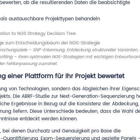
 bewerten, ob die resultierenden Daten die beabsichtigte
ls austauschbare Projekttypen behandeln
age zum Entscheidungsbaum der NGS-Strategie
orschungsziele – SNP-Erkennung, Entdeckung struktureller Varianten,
rofiling – ihren optimalen NGS-Strategien mit wichtigen Entwurfsvar
der Fehlanpassung zuordnet.
einer Plattform für Ihr Projekt bewertet
nung von Technologien, sondern das Abgleichen ihrer Eigensc
ekts. Die ABRF-Studie zur Next-Generation-Sequenzierung ha
iche Ergebnisse in Bezug auf die Konsistenz der Abdeckung,
nung liefern. Diese Unterschiede bedeuten, dass die Wahl d
kenntnisse entdeckt werden können.
e, bei denen Durchsatz und Genauigkeit pro Base die
uantifizierung, Exom-Sequenzierung und gezielte Panels – 