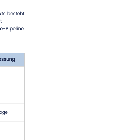
kts besteht
t
e-Pipeline
passung
tage