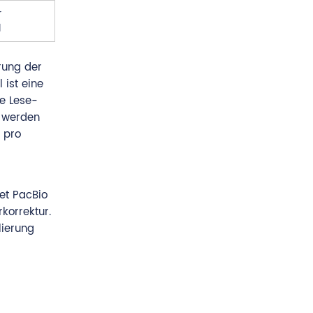
r
l
rung der
 ist eine
ie Lese-
t werden
 pro
et PacBio
korrektur.
lierung