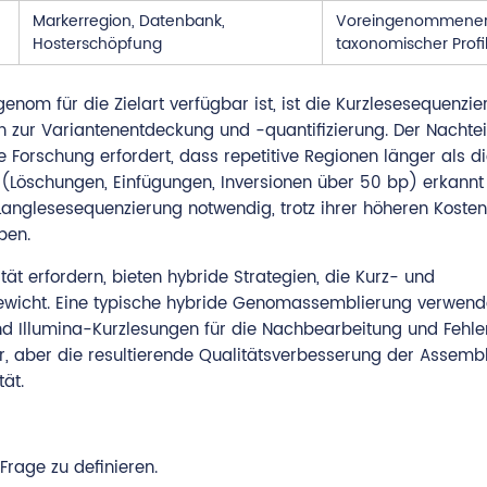
Markerregion, Datenbank,
Voreingenommene
Hosterschöpfung
taxonomischer Profi
om für die Zielart verfügbar ist, ist die Kurzlesesequenzie
 zur Variantenentdeckung und -quantifizierung. Der Nachteil
 Forschung erfordert, dass repetitive Regionen länger als d
n (Löschungen, Einfügungen, Inversionen über 50 bp) erkann
anglesesequenzierung notwendig, trotz ihrer höheren Kosten
ben.
tät erfordern, bieten hybride Strategien, die Kurz- und
ewicht. Eine typische hybride Genomassemblierung verwend
 Illumina-Kurzlesungen für die Nachbearbeitung und Fehler
r, aber die resultierende Qualitätsverbesserung der Assemb
tät.
Frage zu definieren.