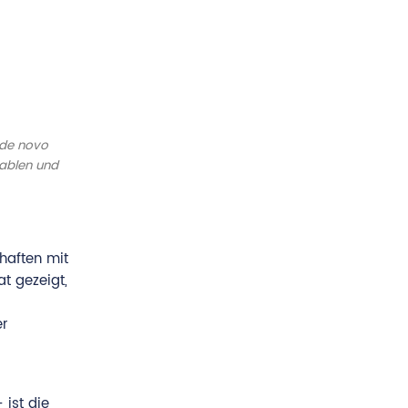
 de novo
iablen und
haften mit
t gezeigt,
er
ist die