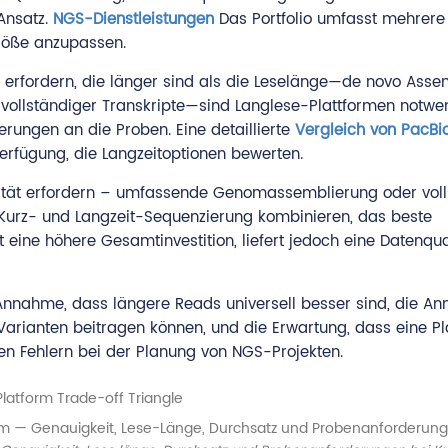
Ansatz.
NGS-Dienstleistungen
Das Portfolio umfasst mehrere
röße anzupassen.
 erfordern, die länger sind als die Leselänge—de novo Asse
vollständiger Transkripte—sind Langlese-Plattformen notwen
rungen an die Proben. Eine detaillierte
Vergleich von PacBi
erfügung, die Langzeitoptionen bewerten.
nuität erfordern – umfassende Genomassemblierung oder vol
 Kurz- und Langzeit-Sequenzierung kombinieren, das beste
 eine höhere Gesamtinvestition, liefert jedoch eine Datenqual
nnahme, dass längere Reads universell besser sind, die A
Varianten beitragen können, und die Erwartung, dass eine Pl
ten Fehlern bei der Planung von NGS-Projekten.
orm — Genauigkeit, Lese-Länge, Durchsatz und Probenanforderun