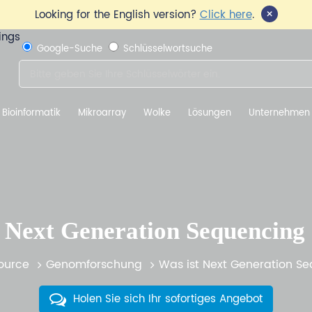
×
Looking for the English version?
Click here
.
Google-Suche
Schlüsselwortsuche
Bioinformatik
Mikroarray
Wolke
Lösungen
Unternehmen
t Next Generation Sequencing
ource
Genomforschung
Was ist Next Generation S
Holen Sie sich Ihr sofortiges Angebot