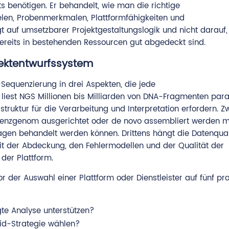
s benötigen. Er behandelt, wie man die richtige
elen, Probenmerkmalen, Plattformfähigkeiten und
t auf umsetzbarer Projektgestaltungslogik und nicht darauf,
ereits in bestehenden Ressourcen gut abgedeckt sind.
ektentwurfssystem
equenzierung in drei Aspekten, die jede
 liest NGS Millionen bis Milliarden von DNA-Fragmenten para
truktur für die Verarbeitung und Interpretation erfordern. Z
erenzgenom ausgerichtet oder de novo assembliert werden 
gen behandelt werden können. Drittens hängt die Datenqual
it der Abdeckung, den Fehlermodellen und der Qualität der
der Plattform.
or der Auswahl einer Plattform oder Dienstleister auf fünf pr
te Analyse unterstützen?
rid-Strategie wählen?