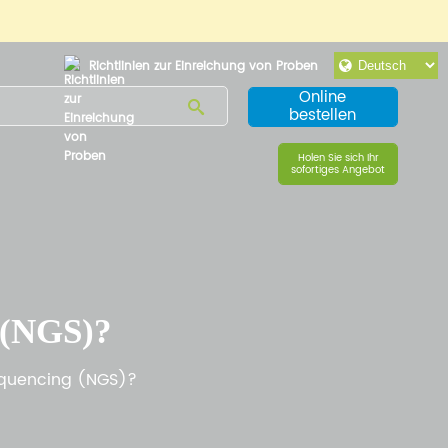
Richtlinien zur Einreichung von Proben
Online
bestellen
Holen Sie sich Ihr
sofortiges Angebot
 (NGS)?
equencing (NGS)?