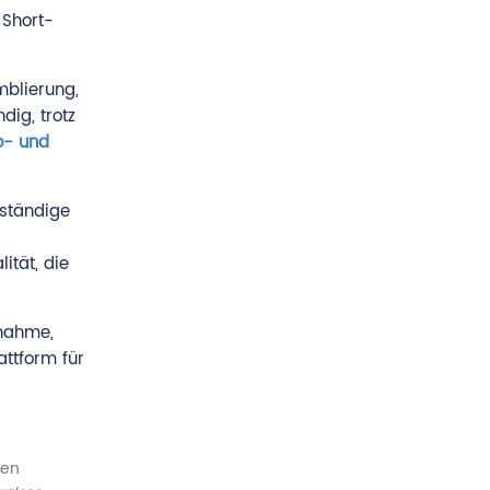
 Short-
mblierung,
dig, trotz
o- und
lständige
ität, die
nnahme,
attform für
gen