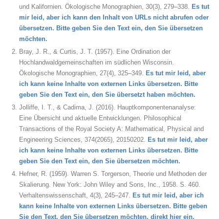
und Kalifornien. Ökologische Monographien, 30(3), 279–338.
Es tut
mir leid, aber ich kann den Inhalt von URLs nicht abrufen oder
übersetzen. Bitte geben Sie den Text ein, den Sie übersetzen
möchten.
Bray, J. R., & Curtis, J. T. (1957). Eine Ordination der
Hochlandwaldgemeinschaften im südlichen Wisconsin.
Ökologische Monographien, 27(4), 325–349.
Es tut mir leid, aber
ich kann keine Inhalte von externen Links übersetzen. Bitte
geben Sie den Text ein, den Sie übersetzt haben möchten.
Jolliffe, I. T., & Cadima, J. (2016). Hauptkomponentenanalyse:
Eine Übersicht und aktuelle Entwicklungen. Philosophical
Transactions of the Royal Society A: Mathematical, Physical and
Engineering Sciences, 374(2065), 20150202.
Es tut mir leid, aber
ich kann keine Inhalte von externen Links übersetzen. Bitte
geben Sie den Text ein, den Sie übersetzen möchten.
Hefner, R. (1959). Warren S. Torgerson, Theorie und Methoden der
Skalierung. New York: John Wiley and Sons, Inc., 1958. S. 460.
Verhaltenswissenschaft, 4(3), 245–247.
Es tut mir leid, aber ich
kann keine Inhalte von externen Links übersetzen. Bitte geben
Sie den Text, den Sie übersetzen möchten, direkt hier ein.