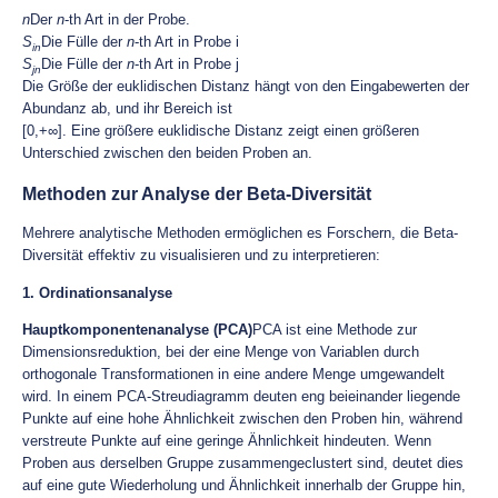
n
Der
n
-th Art in der Probe.
S
Die Fülle der
n
-th Art in Probe i
in
S
Die Fülle der
n
-th Art in Probe j
jn
Die Größe der euklidischen Distanz hängt von den Eingabewerten der
Abundanz ab, und ihr Bereich ist
[0,+∞]. Eine größere euklidische Distanz zeigt einen größeren
Unterschied zwischen den beiden Proben an.
Methoden zur Analyse der Beta-Diversität
Mehrere analytische Methoden ermöglichen es Forschern, die Beta-
Diversität effektiv zu visualisieren und zu interpretieren:
1. Ordinationsanalyse
Hauptkomponentenanalyse (PCA)
PCA ist eine Methode zur
Dimensionsreduktion, bei der eine Menge von Variablen durch
orthogonale Transformationen in eine andere Menge umgewandelt
wird. In einem PCA-Streudiagramm deuten eng beieinander liegende
Punkte auf eine hohe Ähnlichkeit zwischen den Proben hin, während
verstreute Punkte auf eine geringe Ähnlichkeit hindeuten. Wenn
Proben aus derselben Gruppe zusammengeclustert sind, deutet dies
auf eine gute Wiederholung und Ähnlichkeit innerhalb der Gruppe hin,