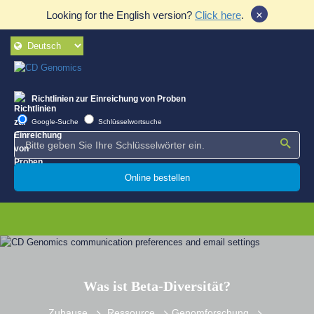
×
Looking for the English version?
Click here
.
Richtlinien zur Einreichung von Proben
Google-Suche
Schlüsselwortsuche
Online bestellen
Was ist Beta-Diversität?
Zuhause
Ressource
Genomforschung