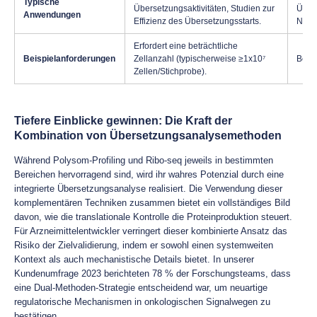
Typische
Übersetzungsaktivitäten, Studien zur
Über
Anwendungen
Effizienz des Übersetzungsstarts.
Nutzu
Erfordert eine beträchtliche
Beispielanforderungen
Zellanzahl (typischerweise ≥1x10⁷
Benöt
Zellen/Stichprobe).
Tiefere Einblicke gewinnen: Die Kraft der
Kombination von Übersetzungsanalysemethoden
Während Polysom-Profiling und Ribo-seq jeweils in bestimmten
Bereichen hervorragend sind, wird ihr wahres Potenzial durch eine
integrierte Übersetzungsanalyse realisiert. Die Verwendung dieser
komplementären Techniken zusammen bietet ein vollständiges Bild
davon, wie die translationale Kontrolle die Proteinproduktion steuert.
Für Arzneimittelentwickler verringert dieser kombinierte Ansatz das
Risiko der Zielvalidierung, indem er sowohl einen systemweiten
Kontext als auch mechanistische Details bietet. In unserer
Kundenumfrage 2023 berichteten 78 % der Forschungsteams, dass
eine Dual-Methoden-Strategie entscheidend war, um neuartige
regulatorische Mechanismen in onkologischen Signalwegen zu
bestätigen.