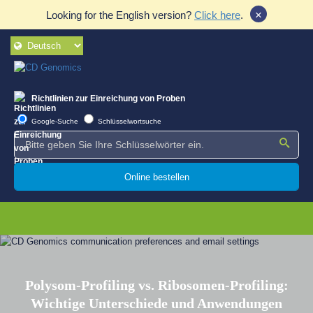
×
Looking for the English version?
Click here
.
Richtlinien zur Einreichung von Proben
Google-Suche
Schlüsselwortsuche
Online bestellen
Polysom-Profiling vs. Ribosomen-Profiling:
Wichtige Unterschiede und Anwendungen