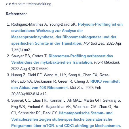
zur Arzneimittelentwicklung.
Referenzen:
Rodriguez-Martinez A, Young-Baird SK.
Polysom-Profiling ist ein
erweiterbares Werkzeug zur Analyse der
Massenproteinsynthese, der Ribosomenbiogenese und der
spezifischen Schritte in der Translation.
Mol Biol Zell.
2025 Apr
1;36(4):mr2.
Sawyer EB, Cortes T.
Ribosomen-Profiling verbessert das
Verständnis der mykobakteriellen Translation.
Front Mikrobiol.
2022 Aug 4;13:976550.
Huang Z, Diehl FF, Wang M, Li Y, Song A, Chen FX, Rosa-
Mercado NA, Beckmann R, Green R, Cheng J.
RIOK3 vermittelt
den Abbau von 40S-Ribosomen.
Mol Zell.
2025 Feb
20;85(4):802-814.e12.
Spevak CC, Elias HK, Kannan L, Ali MAE, Martin GH, Selvaraj S,
Eng WS, Ernlund A, Rajasekhar VK, Woolthuis CM, Zhao G, Ha
CJ, Schneider RJ, Park CY.
Hämatopoetische Stamm- und
Vorläuferzellen zeigen stufen-spezifische translatorische
Programme über mTOR- und CDK1-abhängige Mechanismen.