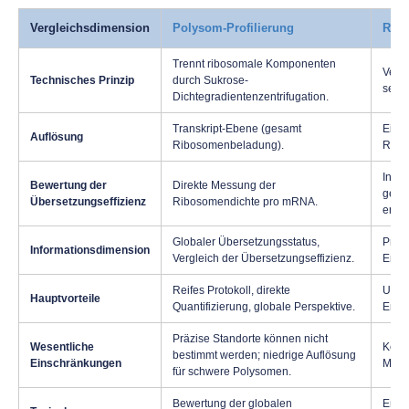
Vergleichsdimension
Polysom-Profilierung
Ribo
Trennt ribosomale Komponenten
Verd
Technisches Prinzip
durch Sukrose-
sequ
Dichtegradientenzentrifugation.
Transkript-Ebene (gesamt
Einze
Auflösung
Ribosomenbeladung).
Ribo
Indir
Bewertung der
Direkte Messung der
gege
Übersetzungseffizienz
Ribosomendichte pro mRNA.
erfor
Globaler Übersetzungsstatus,
Präz
Informationsdimension
Vergleich der Übersetzungseffizienz.
Entd
Reifes Protokoll, direkte
Ultr
Hauptvorteile
Quantifizierung, globale Perspektive.
Entd
Präzise Standorte können nicht
Wesentliche
Kompl
bestimmt werden; niedrige Auflösung
Einschränkungen
Mater
für schwere Polysomen.
Bewertung der globalen
Entd