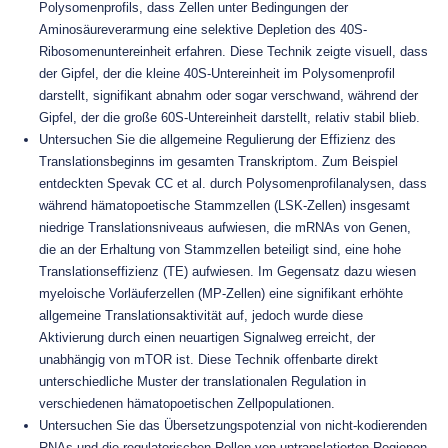
Polysomenprofils, dass Zellen unter Bedingungen der
Aminosäureverarmung eine selektive Depletion des 40S-
Ribosomenuntereinheit erfahren. Diese Technik zeigte visuell, dass
der Gipfel, der die kleine 40S-Untereinheit im Polysomenprofil
darstellt, signifikant abnahm oder sogar verschwand, während der
Gipfel, der die große 60S-Untereinheit darstellt, relativ stabil blieb.
Untersuchen Sie die allgemeine Regulierung der Effizienz des
Translationsbeginns im gesamten Transkriptom. Zum Beispiel
entdeckten Spevak CC et al. durch Polysomenprofilanalysen, dass
während hämatopoetische Stammzellen (LSK-Zellen) insgesamt
niedrige Translationsniveaus aufwiesen, die mRNAs von Genen,
die an der Erhaltung von Stammzellen beteiligt sind, eine hohe
Translationseffizienz (TE) aufwiesen. Im Gegensatz dazu wiesen
myeloische Vorläuferzellen (MP-Zellen) eine signifikant erhöhte
allgemeine Translationsaktivität auf, jedoch wurde diese
Aktivierung durch einen neuartigen Signalweg erreicht, der
unabhängig von mTOR ist. Diese Technik offenbarte direkt
unterschiedliche Muster der translationalen Regulation in
verschiedenen hämatopoetischen Zellpopulationen.
Untersuchen Sie das Übersetzungspotenzial von nicht-kodierenden
RNAs und die regulatorischen Rollen von untranslatierten Regionen