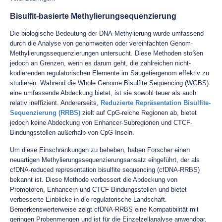
Bisulfit-basierte Methylierungsequenzierung
Die biologische Bedeutung der DNA-Methylierung wurde umfassend
durch die Analyse von genomweiten oder vereinfachten Genom-
Methylierungssequenzierungen untersucht. Diese Methoden stoßen
jedoch an Grenzen, wenn es darum geht, die zahlreichen nicht-
kodierenden regulatorischen Elemente im Säugetiergenom effektiv zu
studieren. Während die Whole Genome Bisulfite Sequencing (WGBS)
eine umfassende Abdeckung bietet, ist sie sowohl teuer als auch
relativ ineffizient. Andererseits,
Reduzierte Repräsentation Bisulfite-
Sequenzierung (RRBS)
zielt auf CpG-reiche Regionen ab, bietet
jedoch keine Abdeckung von Enhancer-Subregionen und CTCF-
Bindungsstellen außerhalb von CpG-Inseln.
Um diese Einschränkungen zu beheben, haben Forscher einen
neuartigen Methylierungssequenzierungsansatz eingeführt, der als
cfDNA-reduced representation bisulfite sequencing (cfDNA-RRBS)
bekannt ist. Diese Methode verbessert die Abdeckung von
Promotoren, Enhancern und CTCF-Bindungsstellen und bietet
verbesserte Einblicke in die regulatorische Landschaft.
Bemerkenswerterweise zeigt cfDNA-RRBS eine Kompatibilität mit
geringen Probenmengen und ist für die Einzelzellanalyse anwendbar.