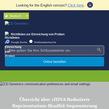
×
Looking for the English version?
Click here
.
Richtlinien zur Einreichung von Proben
Google-Suche
Schlüsselwortsuche
Online bestellen
Übersicht über cfDNA Reduzierte
Repräsentations-Bisulfid-Sequenzierung