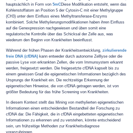
hauptsächlich in Form von
5mC
Diese Modifikation entsteht, wenn das
Kohlenstoffatom an Position 5 der Cytosin-C mit einer Methylgruppe
(CH3) unter dem Einfluss eines Methyltransferase-Enzyms
kombiniert. Solche Methylierungsmodifikationen haben ihren Einfluss
auf die Genexpression nachgewiesen und üben somit eine
regulatorische Kontrolle über das Schicksal der Zelle aus, was
wiederum den Beginn von Krankheiten beeinflusst.
Während der frühen Phasen der Krankheitsentwicklung,
zirkulierende
freie DNA (cfDNA)
kann entweder durch autonome Zelllyse oder die
passive Lyse von erkrankten Zellen, die vom Immunsystem erkannt
werden, freigesetzt werden. Die freigesetzte cfDNA kapselt bis zu
einem gewissen Grad die epigenetischen Informationen bezüglich des
Ursprungs der Krankheit ein. Die rechtzeitige Erkennung der
epigenetischen Hinweise, die von cfDNA getragen werden, ist von
größter Bedeutung für das frühe Screening von Krankheiten.
In diesem Kontext stellt das Mining von methylierten epigenetischen
Informationen einen entscheidenden Bestandteil der Forschung zu
cfDNA dar. Die Fähigkeit, die in cfDNA eingebetteten epigenetischen
Informationen zu erkennen und zu verstehen, könnte entscheidend
sein, um frühzeitige Methoden zur Krankheitsdiagnose
voranzubringen.