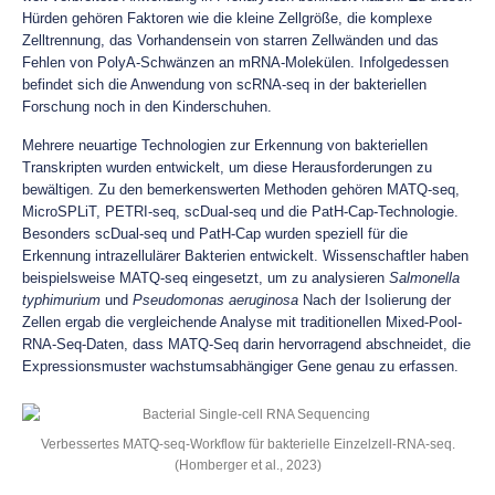
Hürden gehören Faktoren wie die kleine Zellgröße, die komplexe
Zelltrennung, das Vorhandensein von starren Zellwänden und das
Fehlen von PolyA-Schwänzen an mRNA-Molekülen. Infolgedessen
befindet sich die Anwendung von scRNA-seq in der bakteriellen
Forschung noch in den Kinderschuhen.
Mehrere neuartige Technologien zur Erkennung von bakteriellen
Transkripten wurden entwickelt, um diese Herausforderungen zu
bewältigen. Zu den bemerkenswerten Methoden gehören MATQ-seq,
MicroSPLiT, PETRI-seq, scDual-seq und die PatH-Cap-Technologie.
Besonders scDual-seq und PatH-Cap wurden speziell für die
Erkennung intrazellulärer Bakterien entwickelt. Wissenschaftler haben
beispielsweise MATQ-seq eingesetzt, um zu analysieren
Salmonella
typhimurium
und
Pseudomonas aeruginosa
Nach der Isolierung der
Zellen ergab die vergleichende Analyse mit traditionellen Mixed-Pool-
RNA-Seq-Daten, dass MATQ-Seq darin hervorragend abschneidet, die
Expressionsmuster wachstumsabhängiger Gene genau zu erfassen.
Verbessertes MATQ-seq-Workflow für bakterielle Einzelzell-RNA-seq.
(Homberger et al., 2023)