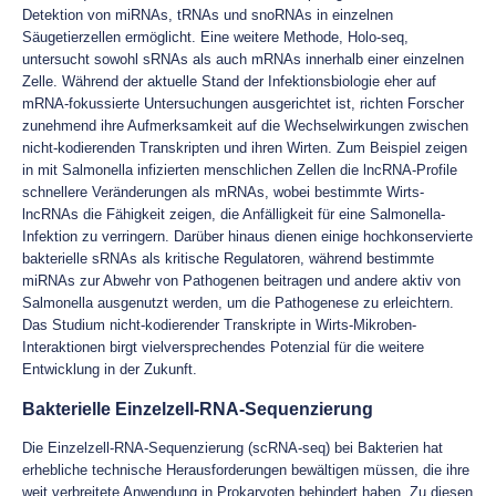
Detektion von miRNAs, tRNAs und snoRNAs in einzelnen
Säugetierzellen ermöglicht. Eine weitere Methode, Holo-seq,
untersucht sowohl sRNAs als auch mRNAs innerhalb einer einzelnen
Zelle. Während der aktuelle Stand der Infektionsbiologie eher auf
mRNA-fokussierte Untersuchungen ausgerichtet ist, richten Forscher
zunehmend ihre Aufmerksamkeit auf die Wechselwirkungen zwischen
nicht-kodierenden Transkripten und ihren Wirten. Zum Beispiel zeigen
in mit Salmonella infizierten menschlichen Zellen die lncRNA-Profile
schnellere Veränderungen als mRNAs, wobei bestimmte Wirts-
lncRNAs die Fähigkeit zeigen, die Anfälligkeit für eine Salmonella-
Infektion zu verringern. Darüber hinaus dienen einige hochkonservierte
bakterielle sRNAs als kritische Regulatoren, während bestimmte
miRNAs zur Abwehr von Pathogenen beitragen und andere aktiv von
Salmonella ausgenutzt werden, um die Pathogenese zu erleichtern.
Das Studium nicht-kodierender Transkripte in Wirts-Mikroben-
Interaktionen birgt vielversprechendes Potenzial für die weitere
Entwicklung in der Zukunft.
Bakterielle Einzelzell-RNA-Sequenzierung
Die Einzelzell-RNA-Sequenzierung (scRNA-seq) bei Bakterien hat
erhebliche technische Herausforderungen bewältigen müssen, die ihre
weit verbreitete Anwendung in Prokaryoten behindert haben. Zu diesen