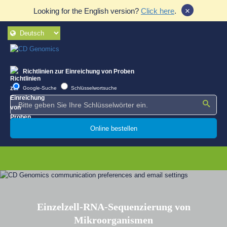
×
Looking for the English version?
Click here
.
Richtlinien zur Einreichung von Proben
Google-Suche
Schlüsselwortsuche
Online bestellen
Einzelzell-RNA-Sequenzierung von
Mikroorganismen