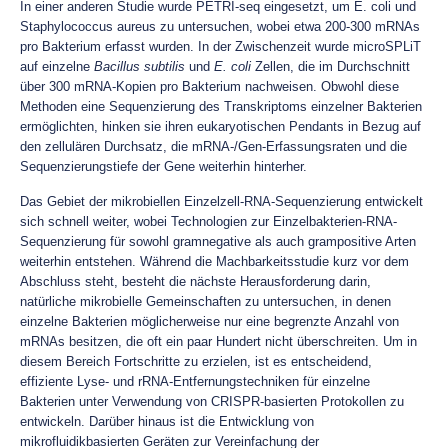
In einer anderen Studie wurde PETRI-seq eingesetzt, um E. coli und
Staphylococcus aureus zu untersuchen, wobei etwa 200-300 mRNAs
pro Bakterium erfasst wurden. In der Zwischenzeit wurde microSPLiT
auf einzelne
Bacillus subtilis
und
E. coli
Zellen, die im Durchschnitt
über 300 mRNA-Kopien pro Bakterium nachweisen. Obwohl diese
Methoden eine Sequenzierung des Transkriptoms einzelner Bakterien
ermöglichten, hinken sie ihren eukaryotischen Pendants in Bezug auf
den zellulären Durchsatz, die mRNA-/Gen-Erfassungsraten und die
Sequenzierungstiefe der Gene weiterhin hinterher.
Das Gebiet der mikrobiellen Einzelzell-RNA-Sequenzierung entwickelt
sich schnell weiter, wobei Technologien zur Einzelbakterien-RNA-
Sequenzierung für sowohl gramnegative als auch grampositive Arten
weiterhin entstehen. Während die Machbarkeitsstudie kurz vor dem
Abschluss steht, besteht die nächste Herausforderung darin,
natürliche mikrobielle Gemeinschaften zu untersuchen, in denen
einzelne Bakterien möglicherweise nur eine begrenzte Anzahl von
mRNAs besitzen, die oft ein paar Hundert nicht überschreiten. Um in
diesem Bereich Fortschritte zu erzielen, ist es entscheidend,
effiziente Lyse- und rRNA-Entfernungstechniken für einzelne
Bakterien unter Verwendung von CRISPR-basierten Protokollen zu
entwickeln. Darüber hinaus ist die Entwicklung von
mikrofluidikbasierten Geräten zur Vereinfachung der