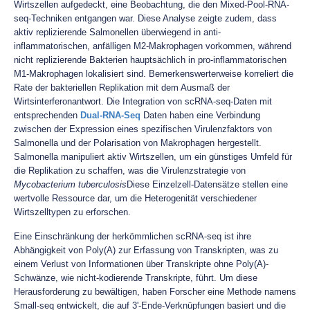
Wirtszellen aufgedeckt, eine Beobachtung, die den Mixed-Pool-RNA-
seq-Techniken entgangen war. Diese Analyse zeigte zudem, dass
aktiv replizierende Salmonellen überwiegend in anti-
inflammatorischen, anfälligen M2-Makrophagen vorkommen, während
nicht replizierende Bakterien hauptsächlich in pro-inflammatorischen
M1-Makrophagen lokalisiert sind. Bemerkenswerterweise korreliert die
Rate der bakteriellen Replikation mit dem Ausmaß der
Wirtsinterferonantwort. Die Integration von scRNA-seq-Daten mit
entsprechenden
Dual-RNA-Seq
Daten haben eine Verbindung
zwischen der Expression eines spezifischen Virulenzfaktors von
Salmonella und der Polarisation von Makrophagen hergestellt.
Salmonella manipuliert aktiv Wirtszellen, um ein günstiges Umfeld für
die Replikation zu schaffen, was die Virulenzstrategie von
Mycobacterium tuberculosis
Diese Einzelzell-Datensätze stellen eine
wertvolle Ressource dar, um die Heterogenität verschiedener
Wirtszelltypen zu erforschen.
Eine Einschränkung der herkömmlichen scRNA-seq ist ihre
Abhängigkeit von Poly(A) zur Erfassung von Transkripten, was zu
einem Verlust von Informationen über Transkripte ohne Poly(A)-
Schwänze, wie nicht-kodierende Transkripte, führt. Um diese
Herausforderung zu bewältigen, haben Forscher eine Methode namens
Small-seq entwickelt, die auf 3'-Ende-Verknüpfungen basiert und die