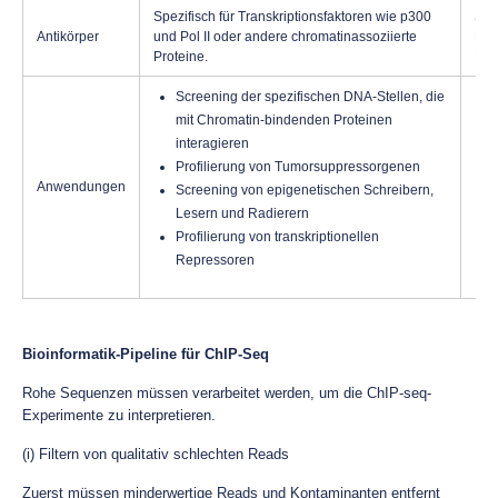
Spezifisch für Transkriptionsfaktoren wie p300
Spe
Antikörper
und Pol II oder andere chromatinassoziierte
H3K
Proteine.
H3
Screening der spezifischen DNA-Stellen, die
mit Chromatin-bindenden Proteinen
interagieren
Profilierung von Tumorsuppressorgenen
Anwendungen
Screening von epigenetischen Schreibern,
Lesern und Radierern
Profilierung von transkriptionellen
Repressoren
Bioinformatik-Pipeline für ChIP-Seq
Rohe Sequenzen müssen verarbeitet werden, um die ChIP-seq-
Experimente zu interpretieren.
(i) Filtern von qualitativ schlechten Reads
Zuerst müssen minderwertige Reads und Kontaminanten entfernt