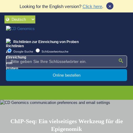
×
Looking for the English version?
Click here
.
Richtlinien zur Einreichung von Proben
Google-Suche
Schlüsselwortsuche
Online bestellen
ChIP-Seq: Ein vielseitiges Werkzeug für die
Epigenomik