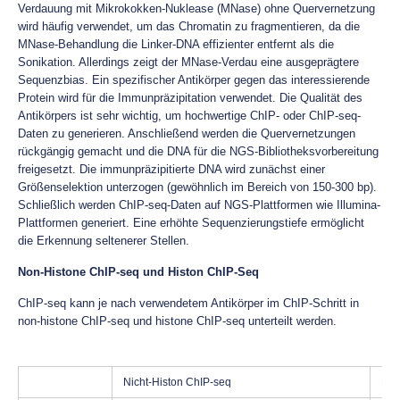
Verdauung mit Mikrokokken-Nuklease (MNase) ohne Quervernetzung
wird häufig verwendet, um das Chromatin zu fragmentieren, da die
MNase-Behandlung die Linker-DNA effizienter entfernt als die
Sonikation. Allerdings zeigt der MNase-Verdau eine ausgeprägtere
Sequenzbias. Ein spezifischer Antikörper gegen das interessierende
Protein wird für die Immunpräzipitation verwendet. Die Qualität des
Antikörpers ist sehr wichtig, um hochwertige ChIP- oder ChIP-seq-
Daten zu generieren. Anschließend werden die Quervernetzungen
rückgängig gemacht und die DNA für die NGS-Bibliotheksvorbereitung
freigesetzt. Die immunpräzipitierte DNA wird zunächst einer
Größenselektion unterzogen (gewöhnlich im Bereich von 150-300 bp).
Schließlich werden ChIP-seq-Daten auf NGS-Plattformen wie Illumina-
Plattformen generiert. Eine erhöhte Sequenzierungstiefe ermöglicht
die Erkennung seltenerer Stellen.
Non-Histone ChIP-seq und Histon ChIP-Seq
ChIP-seq kann je nach verwendetem Antikörper im ChIP-Schritt in
non-histone ChIP-seq und histone ChIP-seq unterteilt werden.
Nicht-Histon ChIP-seq
Hio